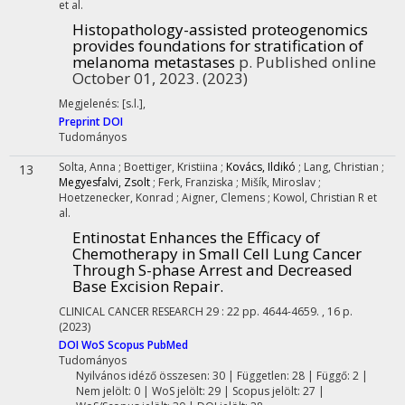
et al.
Histopathology-assisted proteogenomics
provides foundations for stratification of
melanoma metastases
p. Published online
October 01, 2023.
(2023)
Megjelenés: [s.l.],
Preprint DOI
Tudományos
Solta, Anna
;
Boettiger, Kristiina
;
Kovács, Ildikó
;
Lang, Christian
;
13
Megyesfalvi, Zsolt
;
Ferk, Franziska
;
Mišík, Miroslav
;
Hoetzenecker, Konrad
;
Aigner, Clemens
;
Kowol, Christian R
et
al.
Entinostat Enhances the Efficacy of
Chemotherapy in Small Cell Lung Cancer
Through S-phase Arrest and Decreased
Base Excision Repair.
CLINICAL CANCER RESEARCH
29
:
22
pp. 4644-4659. , 16 p.
(2023)
DOI
WoS
Scopus
PubMed
Tudományos
Nyilvános idéző összesen: 30
| Független: 28 | Függő: 2 |
Nem jelölt: 0 | WoS jelölt: 29 | Scopus jelölt: 27 |