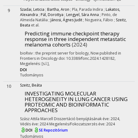
Szadai, Leticia
;
Bartha, Aron
;
Pla, Parada Indira
;
Lakatos,
9
Alexandra
;
Pál, Dorottya
;
Lengyel, Sára Anna
;
Pinto, de
Almeida Natália
;
Jánosi, Ágnes Judit
;
Nogueira, Fábio
;
Szeitz,
Beata
et al.
Predicting immune checkpoint therapy
response in three independent metastatic
melanoma cohorts
(2024)
bioRxiv : the preprint server for biology
,
Now published in
Frontiers in Oncology doi: 10.3389/fonc.2024.1428182
,
Megjelenés: [s.l.],
DOI
Tudományos
Szeitz, Beáta
10
INVESTIGATING MOLECULAR
HETEROGENEITY IN LUNG CANCER USING
PROTEOMIC AND BIOINFORMATIC
APPROACHES
Szász Attila Marcell
Disszertáció benyújtásának éve: 2024,
Védés éve: 2024
Megjelenés/Fokozatszerzés éve: 2024
DOI
SE Repozitórium
Tudományos