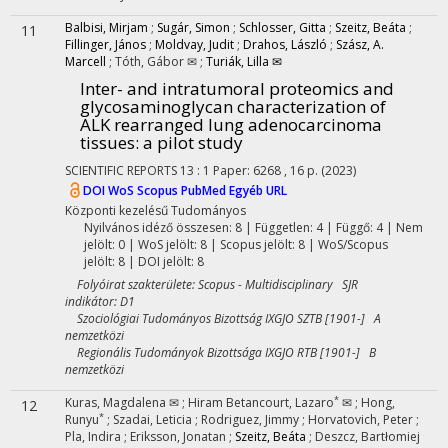
Balbisi, Mirjam
;
Sugár, Simon
;
Schlosser, Gitta
;
Szeitz, Beáta
;
11
Fillinger, János
;
Moldvay, Judit
;
Drahos, László
;
Szász, A.
Marcell
;
Tóth, Gábor ✉
;
Turiák, Lilla ✉
Inter- and intratumoral proteomics and
glycosaminoglycan characterization of
ALK rearranged lung adenocarcinoma
tissues: a pilot study
SCIENTIFIC REPORTS
13
:
1
Paper: 6268 , 16 p.
(2023)
DOI
WoS
Scopus
PubMed
Egyéb URL
Központi kezelésű
Tudományos
Nyilvános idéző összesen: 8
| Független: 4 | Függő: 4 | Nem
jelölt: 0 | WoS jelölt: 8 | Scopus jelölt: 8 | WoS/Scopus
jelölt: 8 | DOI jelölt: 8
Folyóirat szakterülete: Scopus - Multidisciplinary SJR
indikátor: D1
Szociológiai Tudományos Bizottság IXGJO SZTB [1901-] A
nemzetközi
Regionális Tudományok Bizottsága IXGJO RTB [1901-] B
nemzetközi
*
Kuras, Magdalena ✉
;
Hiram Betancourt, Lazaro
✉
;
Hong,
12
*
Runyu
;
Szadai, Leticia
;
Rodriguez, Jimmy
;
Horvatovich, Peter
;
Pla, Indira
;
Eriksson, Jonatan
;
Szeitz, Beáta
;
Deszcz, Bartłomiej