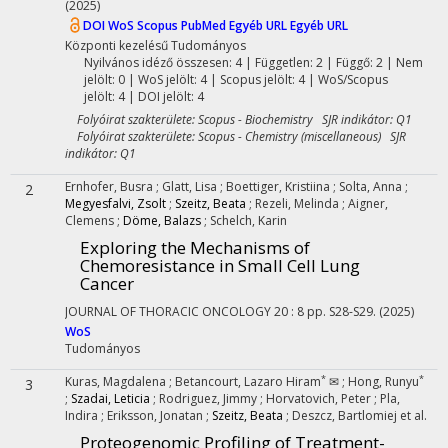
(2025)
DOI
WoS
Scopus
PubMed
Egyéb URL
Egyéb URL
Központi kezelésű
Tudományos
Nyilvános idéző összesen: 4
| Független: 2 | Függő: 2 | Nem
jelölt: 0 | WoS jelölt: 4 | Scopus jelölt: 4 | WoS/Scopus
jelölt: 4 | DOI jelölt: 4
Folyóirat szakterülete: Scopus - Biochemistry SJR indikátor: Q1
Folyóirat szakterülete: Scopus - Chemistry (miscellaneous) SJR
indikátor: Q1
Ernhofer, Busra
;
Glatt, Lisa
;
Boettiger, Kristiina
;
Solta, Anna
;
2
Megyesfalvi, Zsolt
;
Szeitz, Beata
;
Rezeli, Melinda
;
Aigner,
Clemens
;
Döme, Balazs
;
Schelch, Karin
Exploring the Mechanisms of
Chemoresistance in Small Cell Lung
Cancer
JOURNAL OF THORACIC ONCOLOGY
20
:
8
pp. S28-S29.
(2025)
WoS
Tudományos
*
*
Kuras, Magdalena
;
Betancourt, Lazaro Hiram
✉
;
Hong, Runyu
3
;
Szadai, Leticia
;
Rodriguez, Jimmy
;
Horvatovich, Peter
;
Pla,
Indira
;
Eriksson, Jonatan
;
Szeitz, Beata
;
Deszcz, Bartlomiej
et al.
Proteogenomic Profiling of Treatment-