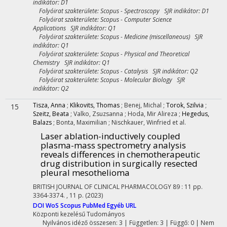
indikátor: D1
Folyóirat szakterülete: Scopus - Spectroscopy SJR indikátor: D1
Folyóirat szakterülete: Scopus - Computer Science
Applications SJR indikátor: Q1
Folyóirat szakterülete: Scopus - Medicine (miscellaneous) SJR
indikátor: Q1
Folyóirat szakterülete: Scopus - Physical and Theoretical
Chemistry SJR indikátor: Q1
Folyóirat szakterülete: Scopus - Catalysis SJR indikátor: Q2
Folyóirat szakterülete: Scopus - Molecular Biology SJR
indikátor: Q2
Tisza, Anna
;
Klikovits, Thomas
;
Benej, Michal
;
Torok, Szilvia
;
15
Szeitz, Beata
;
Valko, Zsuzsanna
;
Hoda, Mir Alireza
;
Hegedus,
Balazs
;
Bonta, Maximilian
;
Nischkauer, Winfried
et al.
Laser ablation-inductively coupled
plasma-mass spectrometry analysis
reveals differences in chemotherapeutic
drug distribution in surgically resected
pleural mesothelioma
BRITISH JOURNAL OF CLINICAL PHARMACOLOGY
89
:
11
pp.
3364-3374. , 11 p.
(2023)
DOI
WoS
Scopus
PubMed
Egyéb URL
Központi kezelésű
Tudományos
Nyilvános idéző összesen: 3
| Független: 3 | Függő: 0 | Nem