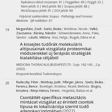
Nyilvános idéző összesen: 91
| Független: 69 | Függő: 22 |
Nem jelölt: 0 | WoS jelölt: 86 | Scopus jelölt: 88 |
WoS/Scopus jelölt: 91 | DOI jelölt: 89
Folyóirat szakterülete: Scopus - Pathology and Forensic
Medicine SJR indikátor: D1
Megyesfalvi, Zsolt
;
Szeitz, Beáta
;
Woldmar, Nicole
;
Valkó,
19
Zsuzsanna
;
Bárány, Nándor
;
Schwendenwein, Anna
;
Paku,
Sándor
;
László, Viktória
;
Kiss, Helga
;
Bugyik, Edina
et al.
A kissejtes tüdőrák molekuláris
altípusainak vizsgálata proteomikai
módszerekkel új terápiás stratégiák
kialakítása céljából
MEDICINA THORACALIS (BUDAPEST)
75
:
3
pp. 162-163. , 2 p.
(2022)
Központi kezelésű
Tudományos
Radeczky, Péter
;
Moldvay, Judit
;
Fillinger, János
;
Szeitz, Beáta
;
20
Ferencz, Bence
;
Boettiger, Kristiina
;
Rezeli, Melinda
;
Bogos,
Krisztina
;
Rényi-Vámos, Ferenc
;
Hegedűs, Balázs
et al.
Csontáttét-specifikus metasztázis
mintázat vizsgálat az érintett csontok
típusa és lokalizációja szerint tüdő
adenokarcinómában
(2022)