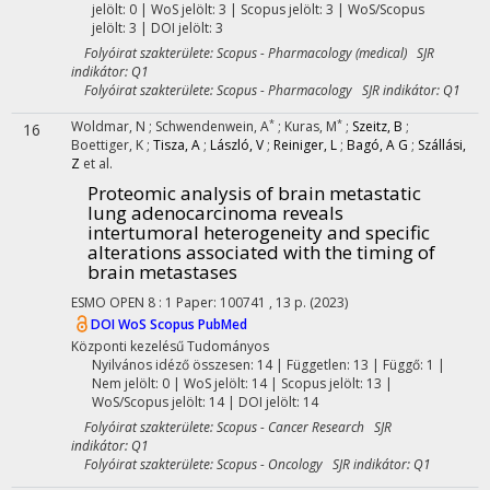
jelölt: 0 | WoS jelölt: 3 | Scopus jelölt: 3 | WoS/Scopus
jelölt: 3 | DOI jelölt: 3
Folyóirat szakterülete: Scopus - Pharmacology (medical) SJR
indikátor: Q1
Folyóirat szakterülete: Scopus - Pharmacology SJR indikátor: Q1
*
*
Woldmar, N
;
Schwendenwein, A
;
Kuras, M
;
Szeitz, B
;
16
Boettiger, K
;
Tisza, A
;
László, V
;
Reiniger, L
;
Bagó, A G
;
Szállási,
Z
et al.
Proteomic analysis of brain metastatic
lung adenocarcinoma reveals
intertumoral heterogeneity and specific
alterations associated with the timing of
brain metastases
ESMO OPEN
8
:
1
Paper: 100741 , 13 p.
(2023)
DOI
WoS
Scopus
PubMed
Központi kezelésű
Tudományos
Nyilvános idéző összesen: 14
| Független: 13 | Függő: 1 |
Nem jelölt: 0 | WoS jelölt: 14 | Scopus jelölt: 13 |
WoS/Scopus jelölt: 14 | DOI jelölt: 14
Folyóirat szakterülete: Scopus - Cancer Research SJR
indikátor: Q1
Folyóirat szakterülete: Scopus - Oncology SJR indikátor: Q1