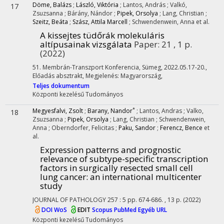
Döme, Balázs
;
László, Viktória
;
Lantos, András
;
Valkó,
17
Zsuzsanna
;
Bárány, Nándor
;
Pipek, Orsolya
;
Lang, Christian
;
Szeitz, Beáta
;
Szász, Attila Marcell
;
Schwendenwein, Anna
et al.
A kissejtes tüdőrák molekuláris
altípusainak vizsgálata
Paper: 21 , 1 p.
(2022)
51. Membrán-Transzport Konferencia
,
Sümeg, 2022.05.17-20.
,
Előadás absztrakt
,
Megjelenés: Magyarország,
Teljes dokumentum
Központi kezelésű
Tudományos
*
Megyesfalvi, Zsolt
;
Barany, Nandor
;
Lantos, Andras
;
Valko,
18
Zsuzsanna
;
Pipek, Orsolya
;
Lang, Christian
;
Schwendenwein,
Anna
;
Oberndorfer, Felicitas
;
Paku, Sandor
;
Ferencz, Bence
et
al.
Expression patterns and prognostic
relevance of subtype-specific transcription
factors in surgically resected small cell
lung cancer: an international multicenter
study
JOURNAL OF PATHOLOGY
257
:
5
pp. 674-686. , 13 p.
(2022)
DOI
WoS
EDIT
Scopus
PubMed
Egyéb URL
Központi kezelésű
Tudományos