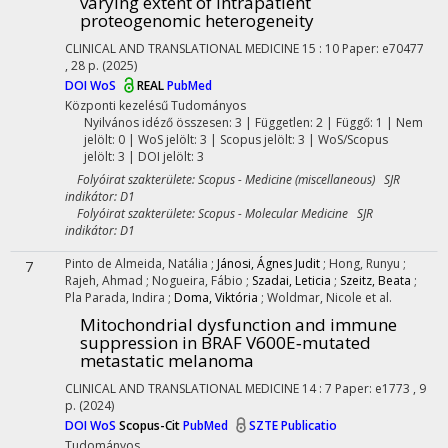
varying extent of intrapatient
proteogenomic heterogeneity
CLINICAL AND TRANSLATIONAL MEDICINE
15
:
10
Paper: e70477
, 28 p.
(2025)
DOI
WoS
REAL
PubMed
Központi kezelésű
Tudományos
Nyilvános idéző összesen: 3
| Független: 2 | Függő: 1 | Nem
jelölt: 0 | WoS jelölt: 3 | Scopus jelölt: 3 | WoS/Scopus
jelölt: 3 | DOI jelölt: 3
Folyóirat szakterülete: Scopus - Medicine (miscellaneous) SJR
indikátor: D1
Folyóirat szakterülete: Scopus - Molecular Medicine SJR
indikátor: D1
Pinto de Almeida, Natália
;
Jánosi, Ágnes Judit
;
Hong, Runyu
;
7
Rajeh, Ahmad
;
Nogueira, Fábio
;
Szadai, Leticia
;
Szeitz, Beata
;
Pla Parada, Indira
;
Doma, Viktória
;
Woldmar, Nicole
et al.
Mitochondrial dysfunction and immune
suppression in BRAF V600E‐mutated
metastatic melanoma
CLINICAL AND TRANSLATIONAL MEDICINE
14
:
7
Paper: e1773 , 9
p.
(2024)
DOI
WoS
Scopus-Cit
PubMed
SZTE Publicatio
Tudományos