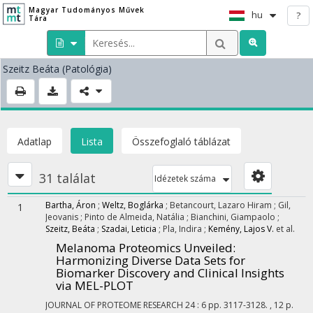
Magyar Tudományos Művek
hu
?
Tára
Szeitz Beáta
(Patológia)
Adatlap
Lista
Összefoglaló táblázat
31 találat
Idézetek száma
Bartha, Áron
;
Weltz, Boglárka
;
Betancourt, Lazaro Hiram
;
Gil,
1
Jeovanis
;
Pinto de Almeida, Natália
;
Bianchini, Giampaolo
;
Szeitz, Beáta
;
Szadai, Leticia
;
Pla, Indira
;
Kemény, Lajos V.
et al.
Melanoma Proteomics Unveiled:
Harmonizing Diverse Data Sets for
Biomarker Discovery and Clinical Insights
via MEL-PLOT
JOURNAL OF PROTEOME RESEARCH
24
:
6
pp. 3117-3128. , 12 p.