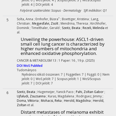
jelölt: 0 | WoS jelölt: 4 | Scopus jelölt: 3 | WoS/Scopus
jelölt: 4 | DOI jelölt: 4
Folyóirat szakterülete: Scopus - Dermatology SJR indikátor: Q1
*
Solta, Anna
;
Ernhofer, Büsra
;
Boettiger, Kristiina
;
Lang,
5
Christian
;
Megyesfalvi, Zsolt
;
Mendrina, Theresa
;
Kirchhofer,
Dominik
;
Timelthaler, Gerald
;
Szeitz, Beata
;
Rezeli, Melinda
et
al.
Unveiling the powerhouse
: ASCL1-driven
small cell lung cancer is characterized by
higher numbers of mitochondria and
enhanced oxidative phosphorylation.
CANCER & METABOLISM
13
:
1
Paper: 16 , 19 p.
(2025)
DOI
WoS
PubMed
Tudományos
Nyilvános idéző összesen: 7
| Független: 7 | Függő: 0 | Nem
jelölt: 0 | WoS jelölt: 7 | Scopus jelölt: 1 | WoS/Scopus
jelölt: 7 | DOI jelölt: 7
Szeitz, Beata
;
Hagemeijer, Yanick Paco
;
Pahi, Zoltan Gabor
;
6
Ujfaludi, Zsuzsanna
;
Kuras, Magdalena
;
Rodriguez, Jimmy
;
Doma, Viktoria
;
Mohacsi, Reka
;
Herold, Magdolna
;
Herold,
Zoltan
et al.
Distant metastases of melanoma exhibit