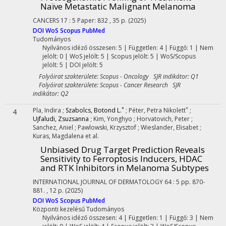
Naïve Metastatic Malignant Melanoma
CANCERS
17
:
5
Paper: 832 , 35 p.
(2025)
DOI
WoS
Scopus
PubMed
Tudományos
Nyilvános idéző összesen: 5
| Független: 4 | Függő: 1 | Nem
jelölt: 0 | WoS jelölt: 5 | Scopus jelölt: 5 | WoS/Scopus
jelölt: 5 | DOI jelölt: 5
Folyóirat szakterülete: Scopus - Oncology SJR indikátor: Q1
Folyóirat szakterülete: Scopus - Cancer Research SJR
indikátor: Q2
*
*
Pla, Indira
;
Szabolcs, Botond L.
;
Péter, Petra Nikolett
;
4
Ujfaludi, Zsuzsanna
;
Kim, Yonghyo
;
Horvatovich, Peter
;
Sanchez, Aniel
;
Pawlowski, Krzysztof
;
Wieslander, Elisabet
;
Kuras, Magdalena
et al.
Unbiased Drug Target Prediction Reveals
Sensitivity to Ferroptosis Inducers, HDAC
and RTK Inhibitors in Melanoma Subtypes
INTERNATIONAL JOURNAL OF DERMATOLOGY
64
:
5
pp. 870-
881. , 12 p.
(2025)
DOI
WoS
Scopus
PubMed
Központi kezelésű
Tudományos
Nyilvános idéző összesen: 4
| Független: 1 | Függő: 3 | Nem