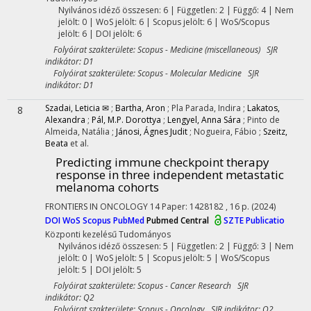
Nyilvános idéző összesen: 6
| Független: 2 | Függő: 4 | Nem
jelölt: 0 | WoS jelölt: 6 | Scopus jelölt: 6 | WoS/Scopus
jelölt: 6 | DOI jelölt: 6
Folyóirat szakterülete: Scopus - Medicine (miscellaneous) SJR
indikátor: D1
Folyóirat szakterülete: Scopus - Molecular Medicine SJR
indikátor: D1
Szadai, Leticia ✉
;
Bartha, Aron
;
Pla Parada, Indira
;
Lakatos,
8
Alexandra
;
Pál, M.P. Dorottya
;
Lengyel, Anna Sára
;
Pinto de
Almeida, Natália
;
Jánosi, Ágnes Judit
;
Nogueira, Fábio
;
Szeitz,
Beata
et al.
Predicting immune checkpoint therapy
response in three independent metastatic
melanoma cohorts
FRONTIERS IN ONCOLOGY
14
Paper: 1428182 , 16 p.
(2024)
DOI
WoS
Scopus
PubMed
Pubmed Central
SZTE Publicatio
Központi kezelésű
Tudományos
Nyilvános idéző összesen: 5
| Független: 2 | Függő: 3 | Nem
jelölt: 0 | WoS jelölt: 5 | Scopus jelölt: 5 | WoS/Scopus
jelölt: 5 | DOI jelölt: 5
Folyóirat szakterülete: Scopus - Cancer Research SJR
indikátor: Q2
Folyóirat szakterülete: Scopus - Oncology SJR indikátor: Q2