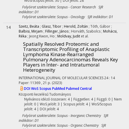
WoS/Scopus jelölt: 30 | DOI jelölt: 28
Folyóirat szakterülete: Scopus - Cancer Research SJR
indikátor: D1
Folyóirat szakterülete: Scopus - Oncology SJR indikátor: D1
Szeitz, Beáta
;
Glasz, Tibor
;
Herold, Zoltán
;
Tóth, Gábor
;
14
Balbisi, Mirjam
;
Fillinger, János
;
Horváth, Szabolcs
;
Mohácsi,
Réka
;
Jeong Kwon, Ho
;
Moldvay, Judit
et al.
Spatially Resolved Proteomic and
Transcriptomic Profiling of Anaplastic
Lymphoma Kinase-Rearranged
Pulmonary Adenocarcinomas Reveals Key
Players in Inter- and Intratumoral
Heterogeneity
INTERNATIONAL JOURNAL OF MOLECULAR SCIENCES
24
:
14
Paper: 11369 , 21 p.
(2023)
DOI
WoS
Scopus
PubMed
Pubmed Central
Központi kezelésű
Tudományos
Nyilvános idéző összesen: 4
| Független: 4 | Függő: 0 | Nem
jelölt: 0 | WoS jelölt: 3 | Scopus jelölt: 4 | WoS/Scopus
jelölt: 4 | DOI jelölt: 4
Folyóirat szakterülete: Scopus - Inorganic Chemistry SJR
indikátor: D1
Folyóirat szakterülete: Scopus - Organic Chemistry SJR