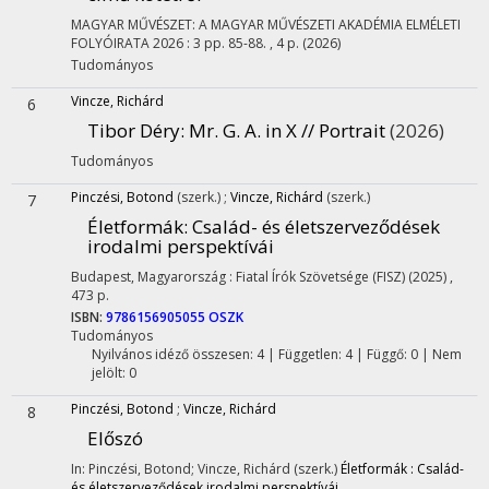
MAGYAR MŰVÉSZET: A MAGYAR MŰVÉSZETI AKADÉMIA ELMÉLETI
FOLYÓIRATA
2026
:
3
pp. 85-88. , 4 p.
(2026)
Tudományos
Vincze, Richárd
6
Tibor Déry: Mr. G. A. in X // Portrait
(2026)
Tudományos
Pinczési, Botond
(szerk.)
;
Vincze, Richárd
(szerk.)
7
Életformák
: Család- és életszerveződések
irodalmi perspektívái
Budapest, Magyarország :
Fiatal Írók Szövetsége (FISZ)
(2025)
,
473 p.
ISBN:
9786156905055
OSZK
Tudományos
Nyilvános idéző összesen: 4
| Független: 4 | Függő: 0 | Nem
jelölt: 0
Pinczési, Botond
;
Vincze, Richárd
8
Előszó
In: Pinczési, Botond; Vincze, Richárd (szerk.)
Életformák : Család-
és életszerveződések irodalmi perspektívái