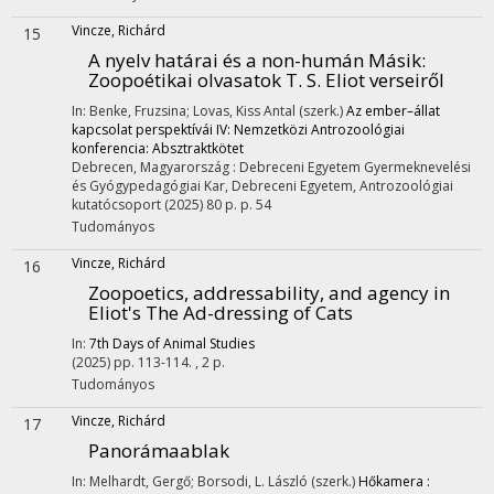
Vincze, Richárd
15
A nyelv határai és a non-humán Másik:
Zoopoétikai olvasatok T. S. Eliot verseiről
In: Benke, Fruzsina; Lovas, Kiss Antal (szerk.)
Az ember–állat
kapcsolat perspektívái IV: Nemzetközi Antrozoológiai
konferencia: Absztraktkötet
Debrecen, Magyarország :
Debreceni Egyetem Gyermeknevelési
és Gyógypedagógiai Kar
,
Debreceni Egyetem, Antrozoológiai
kutatócsoport
(2025)
80 p.
p. 54
Tudományos
Vincze, Richárd
16
Zoopoetics, addressability, and agency in
Eliot's The Ad-dressing of Cats
In:
7th Days of Animal Studies
(2025)
pp. 113-114. , 2 p.
Tudományos
Vincze, Richárd
17
Panorámaablak
In: Melhardt, Gergő; Borsodi, L. László (szerk.)
Hőkamera :