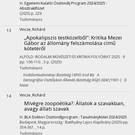
In:
Egyetemi Kutatói Ösztöndíj Program 2024/2025 :
Absztraktfüzet
(2025)
p. 229
Tudományos
Vincze, Richárd
13
„Apokalipszis testközelből”
: Kritika Mezei
Gábor az állomány felszàmolása című
kötetéről
ALFÖLD: IRODALMI MŰVÉSZETI ÉS KRITIKAI FOLYÓIRAT
2025
:
9
pp. 106-110. , 5 p.
(2025)
Tudományos
Irodalomtudományi Bizottság I.NYIO Irod Biz A
Demográfiai Osztályközi Állandó Bizottság IXGJO DEM [1901-] D
hazai
Vincze, Richárd
14
Mivégre zoopoétika?
: Állatok a szavakban,
avagy állati szavak
In:
BLA Doktori Ösztöndíjprogram : Tanulmánykötet 2024/2025
Budapest, Magyarország :
Batthyány Lajos Alapítvány
(2025)
pp.
354-367. , 14 p.
Tudományos