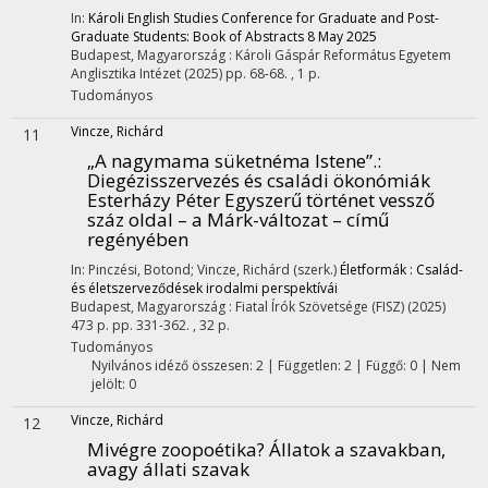
In:
Károli English Studies Conference for Graduate and Post-
Graduate Students: Book of Abstracts 8 May 2025
Budapest, Magyarország :
Károli Gáspár Református Egyetem
Anglisztika Intézet
(2025)
pp. 68-68. , 1 p.
Tudományos
Vincze, Richárd
11
„A nagymama süketnéma Istene”.
:
Diegézisszervezés és családi ökonómiák
Esterházy Péter Egyszerű történet vessző
száz oldal – a Márk-változat – című
regényében
In: Pinczési, Botond; Vincze, Richárd (szerk.)
Életformák : Család-
és életszerveződések irodalmi perspektívái
Budapest, Magyarország :
Fiatal Írók Szövetsége (FISZ)
(2025)
473 p.
pp. 331-362. , 32 p.
Tudományos
Nyilvános idéző összesen: 2
| Független: 2 | Függő: 0 | Nem
jelölt: 0
Vincze, Richárd
12
Mivégre zoopoétika? Állatok a szavakban,
avagy állati szavak