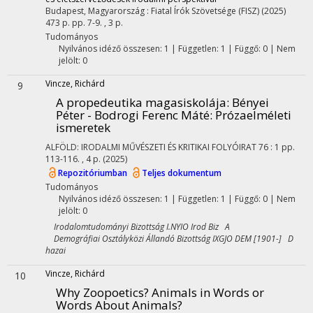
Budapest, Magyarország :
Fiatal Írók Szövetsége (FISZ)
(2025)
473 p.
pp. 7-9. , 3 p.
Tudományos
Nyilvános idéző összesen: 1
| Független: 1 | Függő: 0 | Nem
jelölt: 0
Vincze, Richárd
9
A propedeutika magasiskolája
: Bényei
Péter - Bodrogi Ferenc Máté: Prózaelméleti
ismeretek
ALFÖLD: IRODALMI MŰVÉSZETI ÉS KRITIKAI FOLYÓIRAT
76
:
1
pp.
113-116. , 4 p.
(2025)
Repozitóriumban
Teljes dokumentum
Tudományos
Nyilvános idéző összesen: 1
| Független: 1 | Függő: 0 | Nem
jelölt: 0
Irodalomtudományi Bizottság I.NYIO Irod Biz A
Demográfiai Osztályközi Állandó Bizottság IXGJO DEM [1901-] D
hazai
Vincze, Richárd
10
Why Zoopoetics? Animals in Words or
Words About Animals?