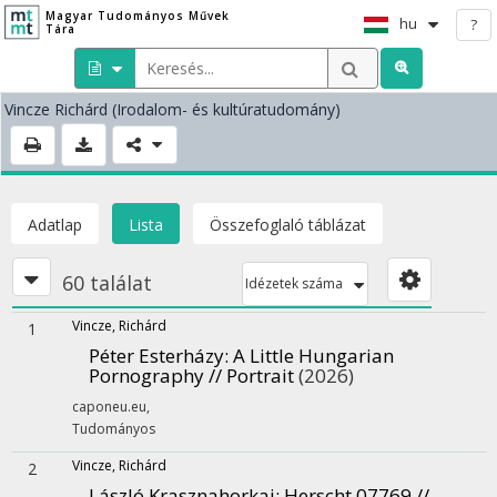
Magyar Tudományos Művek
hu
?
Tára
Vincze Richárd
(Irodalom- és kultúratudomány)
Adatlap
Lista
Összefoglaló táblázat
60 találat
Idézetek száma
Vincze, Richárd
1
Péter Esterházy: A Little Hungarian
Pornography // Portrait
(2026)
caponeu.eu
,
Tudományos
Vincze, Richárd
2
László Krasznahorkai: Herscht 07769 //