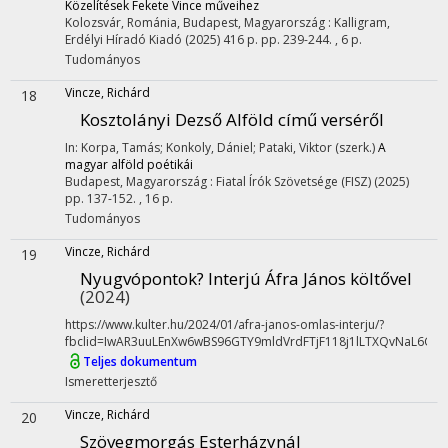
Közelítések Fekete Vince műveihez
Kolozsvár, Románia,
Budapest, Magyarország :
Kalligram
,
Erdélyi Híradó Kiadó
(2025)
416 p.
pp. 239-244. , 6 p.
Tudományos
Vincze, Richárd
18
Kosztolányi Dezső Alföld című verséről
In: Korpa, Tamás; Konkoly, Dániel; Pataki, Viktor (szerk.)
A
magyar alföld poétikái
Budapest, Magyarország :
Fiatal Írók Szövetsége (FISZ)
(2025)
pp. 137-152. , 16 p.
Tudományos
Vincze, Richárd
19
Nyugvópontok? Interjú Áfra János költővel
(2024)
https://www.kulter.hu/2024/01/afra-janos-omlas-interju/?
fbclid=IwAR3uuLEnXw6wBS96GTY9mldVrdFTjF118j1lLTXQvNaL6Gn
Teljes dokumentum
Ismeretterjesztő
Vincze, Richárd
20
Szövegmorgás Esterházynál