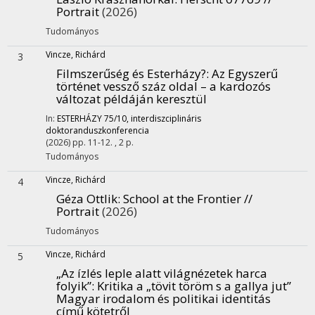
Portrait
(2026)
Tudományos
Vincze, Richárd
3
Filmszerűség és Esterházy?
: Az Egyszerű
történet vessző száz oldal – a kardozós
változat példáján keresztül
In:
ESTERHÁZY 75/10, interdiszciplináris
doktoranduszkonferencia
(2026)
pp. 11-12. , 2 p.
Tudományos
Vincze, Richárd
4
Géza Ottlik: School at the Frontier //
Portrait
(2026)
Tudományos
Vincze, Richárd
5
„Az ízlés leple alatt világnézetek harca
folyik”
: Kritika a „tövit töröm s a gallya jut”
Magyar irodalom és politikai identitás
című kötetről