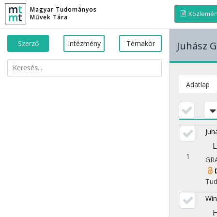
Magyar Tudományos
Közlemé
Művek Tára
Szerző
Intézmény
Témakör
Juhász G
Adatlap
Juh
L
1
GR
Tu
Win
H