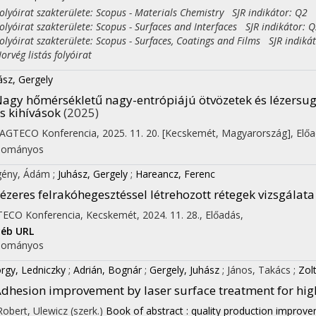
yóirat szakterülete: Scopus - Materials Chemistry SJR indikátor: Q2
yóirat szakterülete: Scopus - Surfaces and Interfaces SJR indikátor: 
yóirat szakterülete: Scopus - Surfaces, Coatings and Films SJR indiká
vég listás folyóirat
ász, Gergely
agy hőmérsékletű nagy-entrópiájú ötvözetek és lézersuga
s kihívások
(2025)
 AGTECO Konferencia
,
2025. 11. 20. [Kecskemét, Magyarország]
,
Elő
dományos
gény, Ádám
;
Juhász, Gergely
;
Hareancz, Ferenc
ézeres felrakóhegesztéssel létrehozott rétegek vizsgálata
ECO Konferencia
,
Kecskemét, 2024. 11. 28.
,
Előadás
,
éb URL
dományos
rgy, Ledniczky
;
Adrián, Bognár
;
Gergely, Juhász
;
János, Takács
;
Zol
dhesion improvement by laser surface treatment for hig
 Robert, Ulewicz (szerk.)
Book of abstract : quality production improv