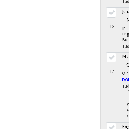
Tu
Juh
N
16
In:
Eng
Bud
Tu
M.,
C
17
OP
DO
Tu
Fol
Fol
Fol
Rag