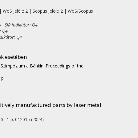
| WoS jelölt: 2 | Scopus jelölt: 2 | WoS/Scopus
s SJR indikátor: Q4
: Q4
dikátor: Q4
ek esetében
 Szimpózium a Bánkin: Proceedings of the
 p.
dditively manufactured parts by laser metal
13
:
1
p. 012015
(2024)