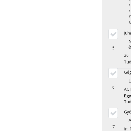
Fol
Fol
Fol
Nor
Juh
N
é
5
26.
Tu
Gé
L
6
AGT
Egy
Tu
Gyö
A
7
In: