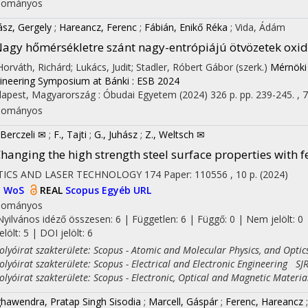
dományos
ász, Gergely
;
Hareancz, Ferenc
;
Fábián, Enikő Réka
;
Vida, Ádám
agy hőmérsékletre szánt nagy-entrópiájú ötvözetek oxid
 Horváth, Richárd; Lukács, Judit; Stadler, Róbert Gábor (szerk.)
Mérnöki
ineering Symposium at Bánki : ESB 2024
apest, Magyarország :
Óbudai Egyetem
(2024)
326 p.
pp. 239-245. , 7
dományos
 Berczeli ✉
;
F., Tajti
;
G., Juhász
;
Z., Weltsch ✉
hanging the high strength steel surface properties with
TICS AND LASER TECHNOLOGY
174
Paper: 110556 , 10 p.
(2024)
I
WoS
REAL
Scopus
Egyéb URL
dományos
Nyilvános idéző összesen: 6
| Független: 6 | Függő: 0 | Nem jelölt: 0 
jelölt: 5 | DOI jelölt: 6
yóirat szakterülete: Scopus - Atomic and Molecular Physics, and Optic
yóirat szakterülete: Scopus - Electrical and Electronic Engineering SJR
yóirat szakterülete: Scopus - Electronic, Optical and Magnetic Materia
hawendra, Pratap Singh Sisodia
;
Marcell, Gáspár
;
Ferenc, Hareancz