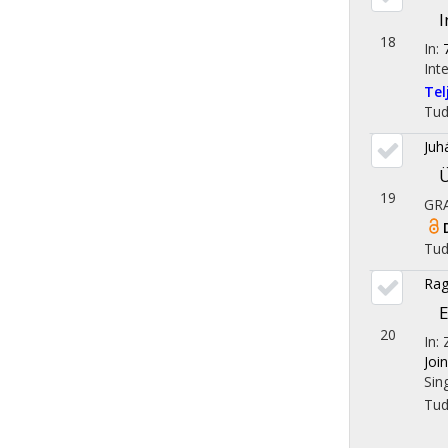
I
18
In:
Int
Te
Tu
Juh
19
GR
Tu
Rag
E
20
In:
Joi
Sin
Tu