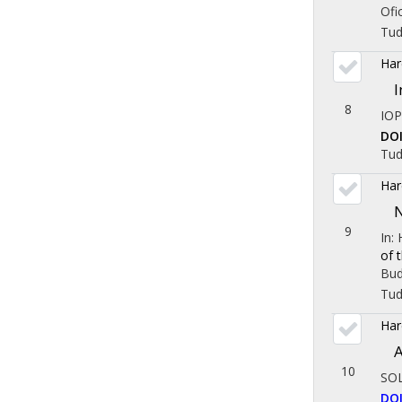
Ofi
Tu
Har
I
8
IOP
DO
Tu
Har
N
9
In:
of 
Bud
Tu
Har
A
10
SO
DO