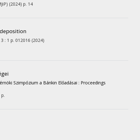
JiP)
(2024)
p. 14
 deposition
13
:
1
p. 012016
(2024)
égei
rnöki Szimpózium a Bánkin Előadásai : Proceedings
 p.