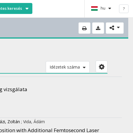
hu
etes keresés
?
Idézetek száma
g vizsgálata
zi, Zoltán
;
Vida, Ádám
osition with Additional Femtosecond Laser