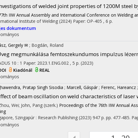
nvestigations of welded joint properties of 1200M steel 
77th IIW Annual Assembly and International Conference on Welding an
ernational Institute of Welding
(2024)
Paper: OP-405 , 6 p.
ljes dokumentum
dományos
ász, Gergely ✉
;
Bogdán, Roland
Üveg megmunkálása femtoszekundumos impulzus lézerr
ADUS
10
:
1
Paper: 2023.1.ENG.002 , 5 p.
(2023)
DOI
Kiadónál
REAL
dományos
hawendra, Pratap Singh Sisodia
;
Marcell, Gáspár
;
Ferenc, Hareancz
ffect of beam oscillation on weld characteristics of lase
 Zhou, Wei; John, Pang (szerk.)
Proceedings of the 76th IIW Annual As
ning
gapore, Szingapúr :
Research Publishing
(2023)
947 p.
pp. 477-485. Pa
dományos
1 - 20