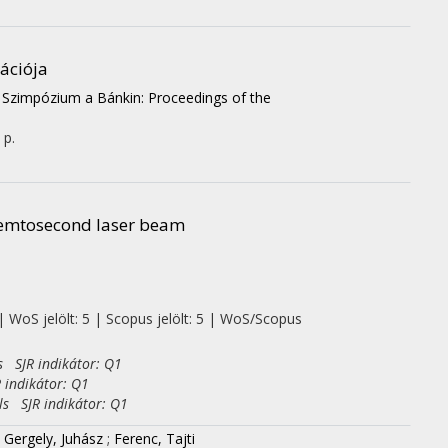
ációja
 Szimpózium a Bánkin: Proceedings of the
 p.
 femtosecond laser beam
| WoS jelölt: 5 | Scopus jelölt: 5 | WoS/Scopus
s SJR indikátor: Q1
 indikátor: Q1
ls SJR indikátor: Q1
;
Gergely, Juhász
;
Ferenc, Tajti