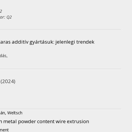
Q2
tor: Q2
ras additív gyártásuk: jelenlegi trendek
adás
,
(2024)
tán, Weltsch
h metal powder content wire extrusion
ement