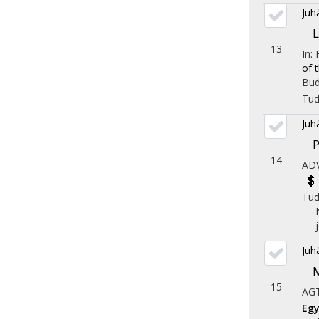
Juh
L
13
In:
of 
Bud
Tu
Juh
P
14
AD
Tu
Juh
M
15
AGT
Egy