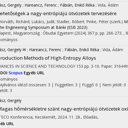
ász, Gergely
;
Hareancz, Ferenc
;
Fábián, Enikő Réka
;
Vida, Ádám
ehetőségek a nagy-entrópiájú ötvözetek tervezésére
 Horváth, Richárd; Lukács, Judit; Stadler, Róbert; Pinke, Péter (szerk.)
Mé
the Engineering Symposium at Bánki (ESB 2023)
apest, Magyarország :
Óbudai Egyetem
(2024)
367 p.
pp. 266-273. , 8
dományos
ász, Gergely ✉
;
Hareancz, Ferenc
;
Fábián, Enikő Réka
;
Vida, Ádám
roduction Methods of High-Entropy Alloys
VANCES IN SCIENCE AND TECHNOLOGY
153
pp. 3-10. Paper: 316449 
DOI
Scopus
Egyéb URL
dományos
Nyilvános idéző összesen: 3
| Független: 3 | Függő: 0 | Nem jelölt: 0 
jelölt: 3
ász, Gergely
agas hőmérsékletre szánt nagy-entrópiájú ötvözetek oxi
ECO Konferencia
,
Kecskemét, 2024. 11. 28.
,
Előadás
,
éb URL