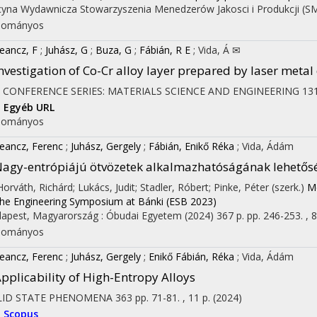
cyna Wydawnicza Stowarzyszenia Menedzerów Jakosci i Produkcji (SM
dományos
eancz, F
;
Juhász, G
;
Buza, G
;
Fábián, R E
;
Vida, Á ✉
nvestigation of Co-Cr alloy layer prepared by laser metal
 CONFERENCE SERIES: MATERIALS SCIENCE AND ENGINEERING
13
I
Egyéb URL
dományos
eancz, Ferenc
;
Juhász, Gergely
;
Fábián, Enikő Réka
;
Vida, Ádám
agy-entrópiájú ötvözetek alkalmazhatóságának lehetős
 Horváth, Richárd; Lukács, Judit; Stadler, Róbert; Pinke, Péter (szerk.)
Mé
the Engineering Symposium at Bánki (ESB 2023)
apest, Magyarország :
Óbudai Egyetem
(2024)
367 p.
pp. 246-253. , 8
dományos
eancz, Ferenc
;
Juhász, Gergely
;
Enikő Fábián, Réka
;
Vida, Ádám
pplicability of High-Entropy Alloys
LID STATE PHENOMENA
363
pp. 71-81. , 11 p.
(2024)
I
Scopus