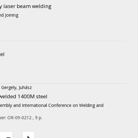
by laser beam welding
d Joining
el
;
Gergely, Juhász
r welded 1400M steel
sembly and International Conference on Welding and
per: OR-09-0212 , 9 p.