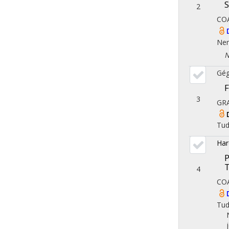
S
2
CO
Nem
Nor
Gé
F
3
GR
Tu
Har
P
4
CO
Tu