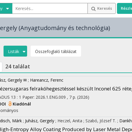
ny
Keresés
Részl
ergely
(Anyagtudomány és technológia)
Listák
Összefoglaló táblázat
24 találat
ász, Gergely ✉
;
Hareancz, Ferenc
ézersugaras felrakóhegesztéssel készült Inconel 625 réte
ADUS
13
:
1
Paper: 2026.1.ENG.009 , 7 p.
(2026)
DOI
Kiadónál
dományos
disch, Márk
;
Juhász, Gergely
;
Heczel, Anita
;
Szabó, József T.
;
Dankhá
igh-Entropy Alloy Coating Produced by Laser Metal Dep