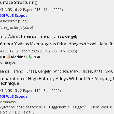
urface Structuring
ATINGS
16
:
2
Paper: 213 , 11 p.
(2026)
DOI
WoS
Scopus
 besorolt jellegű
vég listás folyóirat
gény, Ádám
;
Hareancz, Ferenc
;
Juhász, Gergely
émporfúvásos lézersugaras felrakóhegesztéssel kialakíto
ADUS
12
:
2
Paper: 2025.2.ENG.005 , 8 p.
(2025)
DOI
Kiadónál
REAL
dományos
eancz, Ferenc
;
Juhász, Gergely
;
Windisch, Márk
;
Heczel, Anita
;
Vida
reparation of High Entropy Alloys Without Pre-Alloying,
Technique
ATINGS
15
:
2
Paper: 116 , 8 p.
(2025)
DOI
WoS
Scopus
dományos
Nyilvános idéző összesen: 3
| Független: 2 | Függő: 1 | Nem jelölt: 0 
jelölt: 3 | DOI jelölt: 3