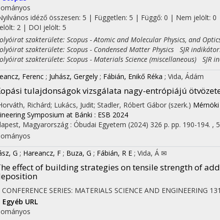
dományos
Nyilvános idéző összesen: 5
| Független: 5 | Függő: 0 | Nem jelölt: 0 
jelölt: 2 | DOI jelölt: 5
yóirat szakterülete: Scopus - Atomic and Molecular Physics, and Optic
yóirat szakterülete: Scopus - Condensed Matter Physics SJR indikátor
yóirat szakterülete: Scopus - Materials Science (miscellaneous) SJR in
on
eancz, Ferenc
;
Juhász, Gergely
;
Fábián, Enikő Réka
;
Vida, Ádám
opási tulajdonságok vizsgálata nagy-entrópiájú ötvözet
 Horváth, Richárd; Lukács, Judit; Stadler, Róbert Gábor (szerk.)
Mérnöki
ineering Symposium at Bánki : ESB 2024
apest, Magyarország :
Óbudai Egyetem
(2024)
326 p.
pp. 190-194. , 5
dományos
ász, G
;
Hareancz, F
;
Buza, G
;
Fábián, R E
;
Vida, Á ✉
he effect of building strategies on tensile strength of a
eposition
 CONFERENCE SERIES: MATERIALS SCIENCE AND ENGINEERING
13
I
Egyéb URL
dományos