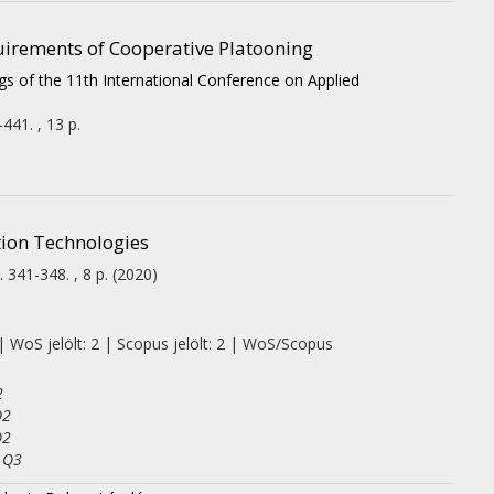
uirements of Cooperative Platooning
s of the 11th International Conference on Applied
441. , 13 p.
ion Technologies
. 341-348. , 8 p.
(2020)
| WoS jelölt: 2 | Scopus jelölt: 2 | WoS/Scopus
2
Q2
Q2
: Q3