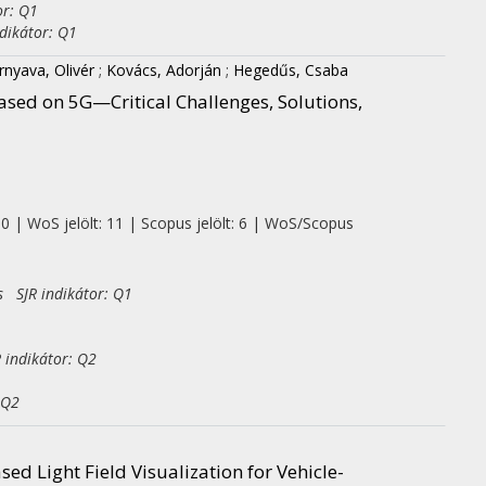
or: Q1
dikátor: Q1
rnyava, Olivér
;
Kovács, Adorján
;
Hegedűs, Csaba
ased on 5G—Critical Challenges, Solutions,
 0 | WoS jelölt: 11 | Scopus jelölt: 6 | WoS/Scopus
s SJR indikátor: Q1
 indikátor: Q2
 Q2
ed Light Field Visualization for Vehicle-