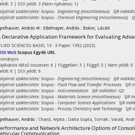
jelölt: 3 | DOI jelölt: 3 (Nem nyilvános: 1)
yóirat szakterülete: Scopus - Engineering (miscellaneous) SJR indikát
yóirat szakterülete: Scopus - Chemical Engineering (miscellaneous) SJ
pelhauser, András ✉
;
Edelmayer, András
;
Bokor, László
 Declarative Application Framework for Evaluating Adv
LIED SCIENCES-BASEL
13
:
3
Paper: 1392
(2023)
DOI
WoS
Scopus
Egyéb URL
dományos
Nyilvános idéző összesen: 6
| Független: 3 | Függő: 3 | Nem jelölt: 0 
jelölt: 6 | DOI jelölt: 6
yóirat szakterülete: Scopus - Engineering (miscellaneous) SJR indikát
yóirat szakterülete: Scopus - Fluid Flow and Transfer Processes SJR i
yóirat szakterülete: Scopus - Instrumentation SJR indikátor: Q2
yóirat szakterülete: Scopus - Materials Science (miscellaneous) SJR in
yóirat szakterülete: Scopus - Computer Science Applications SJR indi
yóirat szakterülete: Scopus - Process Chemistry and Technology SJR i
pelhauser, András
;
Chand, Arpita
;
Datta Gupta, Somak
;
Varadi, And
erformance and Network Architecture Options of Consoli
ehicular Communication