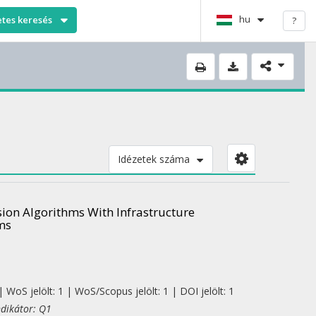
hu
etes keresés
?
Idézetek száma
ion Algorithms With Infrastructure
ms
 WoS jelölt: 1 | WoS/Scopus jelölt: 1 | DOI jelölt: 1
ndikátor: Q1