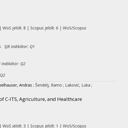
| WoS jelölt: 8 | Scopus jelölt: 6 | WoS/Scopus
s SJR indikátor: Q1
 indikátor: Q2
 Q2
elhauser, Andras
;
Šendelj, Ramo
;
Laković, Luka
;
of C-ITS, Agriculture, and Healthcare
| WoS jelölt: 3 | Scopus jelölt: 1 | WoS/Scopus