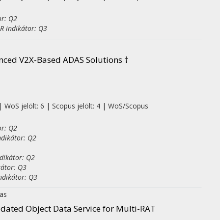
or: Q2
R indikátor: Q3
anced V2X-Based ADAS Solutions †
| WoS jelölt: 6 | Scopus jelölt: 4 | WoS/Scopus
or: Q2
ndikátor: Q2
dikátor: Q2
kátor: Q3
ndikátor: Q3
ras
dated Object Data Service for Multi-RAT