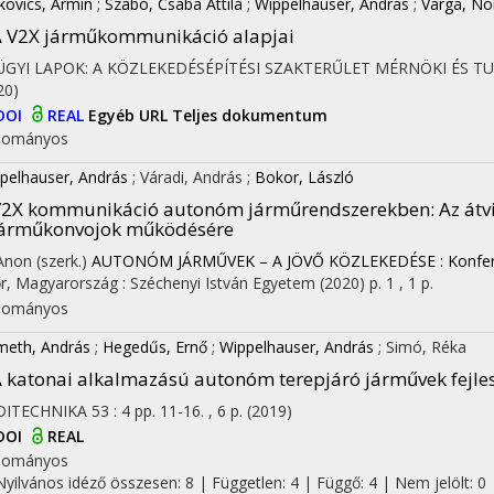
kovics, Ármin
;
Szabó, Csaba Attila
;
Wippelhauser, András
;
Varga, No
 V2X járműkommunikáció alapjai
ÜGYI LAPOK: A KÖZLEKEDÉSÉPÍTÉSI SZAKTERŰLET MÉRNÖKI ÉS 
20)
DOI
REAL
Egyéb URL
Teljes dokumentum
dományos
pelhauser, András
;
Váradi, András
;
Bokor, László
V2X kommunikáció autonóm járműrendszerekben
: Az át
járműkonvojok működésére
 Anon (szerk.)
AUTONÓM JÁRMŰVEK – A JÖVŐ KÖZLEKEDÉSE : Konfere
r, Magyarország :
Széchenyi István Egyetem
(2020)
p. 1 , 1 p.
dományos
eth, András
;
Hegedűs, Ernő
;
Wippelhauser, András
;
Simó, Réka
 katonai alkalmazású autonóm terepjáró járművek fejlesz
DITECHNIKA
53
:
4
pp. 11-16. , 6 p.
(2019)
DOI
REAL
dományos
Nyilvános idéző összesen: 8
| Független: 4 | Függő: 4 | Nem jelölt: 0 |