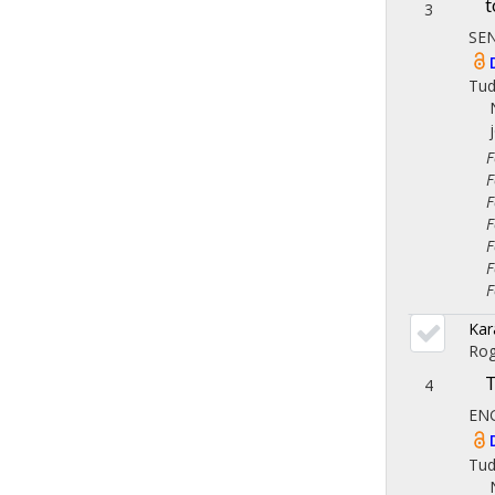
t
3
SE
Tu
Fol
Fol
Fol
Fol
Fol
Fol
Fol
Kar
Rog
T
4
EN
Tu