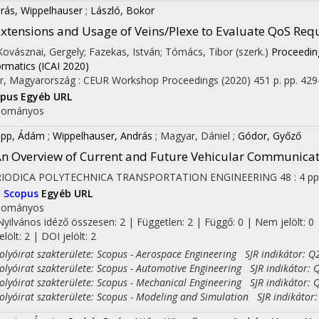
rás, Wippelhauser
;
László, Bokor
xtensions and Usage of Veins/Plexe to Evaluate QoS Req
 Kovásznai, Gergely; Fazekas, István; Tómács, Tibor (szerk.)
Proceeding
ormatics (ICAI 2020)
r, Magyarország :
CEUR Workshop Proceedings
(2020)
451 p.
pp. 429-
opus
Egyéb URL
dományos
pp, Ádám
;
Wippelhauser, András
;
Magyar, Dániel
;
Gódor, Győző
n Overview of Current and Future Vehicular Communicat
RIODICA POLYTECHNICA TRANSPORTATION ENGINEERING
48
:
4
pp
I
Scopus
Egyéb URL
dományos
Nyilvános idéző összesen: 2
| Független: 2 | Függő: 0 | Nem jelölt: 0 
jelölt: 2 | DOI jelölt: 2
yóirat szakterülete: Scopus - Aerospace Engineering SJR indikátor: Q
yóirat szakterülete: Scopus - Automotive Engineering SJR indikátor: 
yóirat szakterülete: Scopus - Mechanical Engineering SJR indikátor: 
yóirat szakterülete: Scopus - Modeling and Simulation SJR indikátor