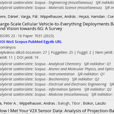
yóirat szakterülete: Scopus - Engineering (miscellaneous) SJR indikát
yóirat szakterülete: Scopus - Materials Science (miscellaneous) SJR in
zere, Dániel
;
Varga, Pál
;
Wippelhauser, András
;
Hejazi, Hamdan
;
Cse
arge-Scale Cellular Vehicle-to-Everything Deployments B
nd Vision towards 6G: A Survey
NSORS
23
:
16
Paper: 7031
(2023)
DOI
WoS
Scopus
PubMed
Egyéb URL
dományos
Nyilvános idéző összesen: 27
| Független: 25 | Függő: 2 | Nem jelölt:
jelölt: 11 | DOI jelölt: 19
yóirat szakterülete: Scopus - Analytical Chemistry SJR indikátor: Q1
yóirat szakterülete: Scopus - Atomic and Molecular Physics, and Optic
yóirat szakterülete: Scopus - Instrumentation SJR indikátor: Q1
yóirat szakterülete: Scopus - Biochemistry SJR indikátor: Q2
yóirat szakterülete: Scopus - Electrical and Electronic Engineering SJR
yóirat szakterülete: Scopus - Information Systems SJR indikátor: Q2
yóirat szakterülete: Scopus - Medicine (miscellaneous) SJR indikátor:
a, Peter A.
;
Wippelhauser, Andras
;
Balogh, Tibor
;
Bokor, Laszlo
ow I Met Your V2X Sensor Data: Analysis of Projection-Bas