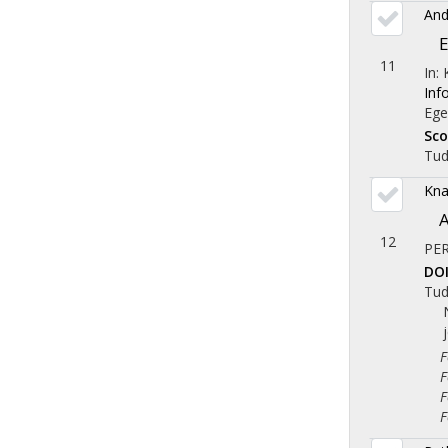
And
E
11
In:
Inf
Ege
Sc
Tu
Kna
A
12
PE
DO
Tu
Fol
Fol
Fol
Fol