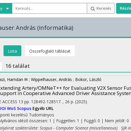
ny
Keresés
Részl
auser András
(informatika)
Lista
Összefoglaló táblázat
16 találat
azi, Hamdan ✉
;
Wippelhauser, András
;
Bokor, László
xtending Artery/OMNeT++ for Evaluating V2X Sensor Fus
upport in Cooperative Advanced Driver Assistance Syste
E ACCESS
13
pp. 128492-128517. , 26 p.
(2025)
DOI
WoS
Scopus
Egyéb URL
ponti kezelésű
Tudományos
Nyilvános idéző összesen: 1
| Független: 1 | Függő: 0 | Nem jelölt: 0 |
yóirat szakterülete: Scopus - Computer Science (miscellaneous) SJR i