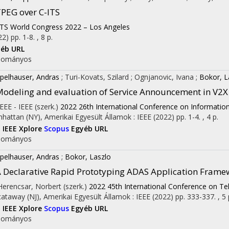
PEG over C-ITS
ITS World Congress 2022 – Los Angeles
22)
pp. 1-8. , 8 p.
éb URL
dományos
pelhauser, Andras
;
Turi-Kovats, Szilard
;
Ognjanovic, Ivana
;
Bokor, L
odeling and evaluation of Service Announcement in V2X
IEEE - IEEE (szerk.)
2022 26th International Conference on Informatio
hattan (NY), Amerikai Egyesült Államok :
IEEE
(2022)
pp. 1-4. , 4 p.
I
IEEE Xplore
Scopus
Egyéb URL
dományos
pelhauser, Andras
;
Bokor, Laszlo
 Declarative Rapid Prototyping ADAS Application Frame
 Herencsar, Norbert (szerk.)
2022 45th International Conference on Te
cataway (NJ), Amerikai Egyesült Államok :
IEEE
(2022)
pp. 333-337. , 5 
I
IEEE Xplore
Scopus
Egyéb URL
dományos