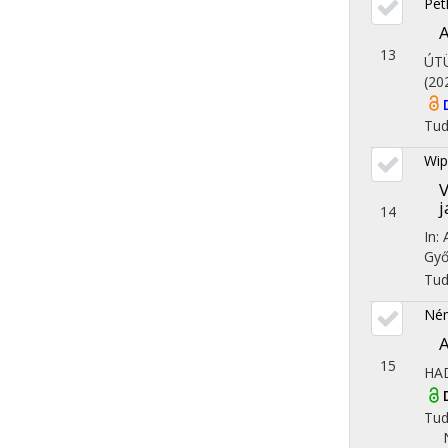
Pet
A
13
ÚT
(20
Tu
Wip
14
In:
Győ
Tu
Ném
A
15
HA
Tu