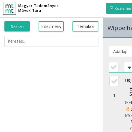
Magyar Tudományos
Közlemé
Művek Tára
Szerző
Intézmény
Témakör
Wippelh
Adatlap
Hej
E
S
1
IEE
Köz
Fol