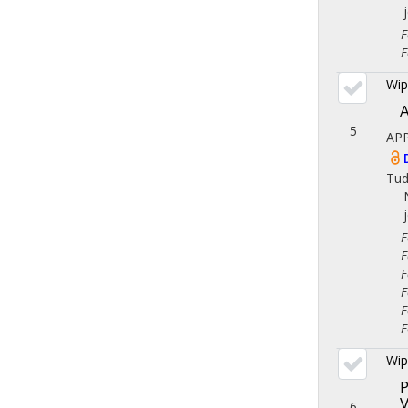
Fol
Fol
Wip
A
5
APP
Tu
Fol
Fol
Fol
Fol
Fol
Fol
Wip
P
V
6