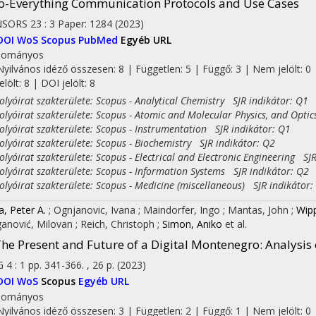
o-Everything Communication Protocols and Use Cases
NSORS
23
:
3
Paper: 1284
(2023)
DOI
WoS
Scopus
PubMed
Egyéb URL
dományos
Nyilvános idéző összesen: 8
| Független: 5 | Függő: 3 | Nem jelölt: 0 
jelölt: 8 | DOI jelölt: 8
yóirat szakterülete: Scopus - Analytical Chemistry SJR indikátor: Q1
yóirat szakterülete: Scopus - Atomic and Molecular Physics, and Optic
yóirat szakterülete: Scopus - Instrumentation SJR indikátor: Q1
yóirat szakterülete: Scopus - Biochemistry SJR indikátor: Q2
yóirat szakterülete: Scopus - Electrical and Electronic Engineering SJR
yóirat szakterülete: Scopus - Information Systems SJR indikátor: Q2
yóirat szakterülete: Scopus - Medicine (miscellaneous) SJR indikátor:
a, Peter A.
;
Ognjanovic, Ivana
;
Maindorfer, Ingo
;
Mantas, John
;
Wipp
anović, Milovan
;
Reich, Christoph
;
Simon, Aniko
et al.
he Present and Future of a Digital Montenegro: Analysis 
G
4
:
1
pp. 341-366. , 26 p.
(2023)
DOI
WoS
Scopus
Egyéb URL
dományos
Nyilvános idéző összesen: 3
| Független: 2 | Függő: 1 | Nem jelölt: 0 