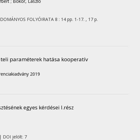
rbert
;
Bokor, László
TUDOMÁNYOS FOLYÓIRATA
8
:
14
pp. 1-17. , 17 p.
viteli paraméterek hatása kooperatív
nciakiadvány 2019
tésének egyes kérdései I.rész
 DOI jelölt: 7