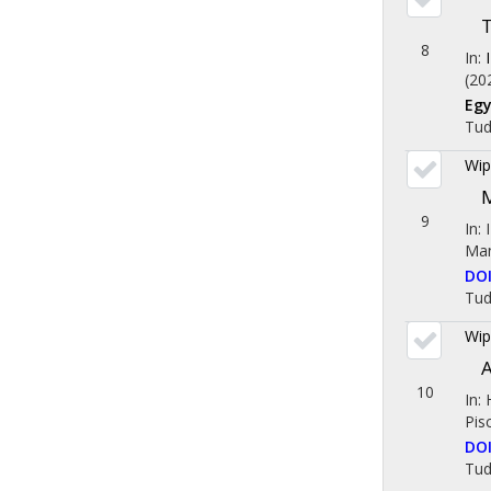
T
8
In:
(20
Egy
Tu
Wip
M
9
In: 
Man
DO
Tu
Wip
A
10
In:
Pis
DO
Tu