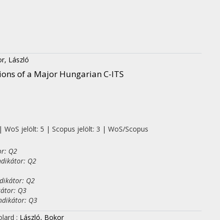
r, László
ions of a Major Hungarian C-ITS
| WoS jelölt: 5 | Scopus jelölt: 3 | WoS/Scopus
or: Q2
ndikátor: Q2
dikátor: Q2
kátor: Q3
ndikátor: Q3
olard
;
László, Bokor