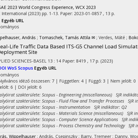
SAE 2023 World Congress Experience, WCX 2023
 International
(2023)
pp. 1-13. Paper: 2023-01-0857 , 13 p.
I
Egyéb URL
dományos
pelhauser, András
;
Tomaschek, Tamás Attila ✉
;
Verdes, Máté
;
Boko
eal-Life Traffic Data Based ITS-G5 Channel Load Simulat
eployment Site
LIED SCIENCES-BASEL
13
:
14
Paper: 8419 , 17 p.
(2023)
DOI
WoS
Scopus
Egyéb URL
dományos
Nyilvános idéző összesen: 7
| Független: 4 | Függő: 3 | Nem jelölt: 0 
on
jelölt: 6 | DOI jelölt: 6
yóirat szakterülete: Scopus - Engineering (miscellaneous) SJR indikát
yóirat szakterülete: Scopus - Fluid Flow and Transfer Processes SJR i
yóirat szakterülete: Scopus - Instrumentation SJR indikátor: Q2
yóirat szakterülete: Scopus - Materials Science (miscellaneous) SJR in
yóirat szakterülete: Scopus - Computer Science Applications SJR indi
yóirat szakterülete: Scopus - Process Chemistry and Technology SJR i
rás, Wippelhauser
;
András, Csepinszky
;
Barry, Tremeer
;
Danny, Wo