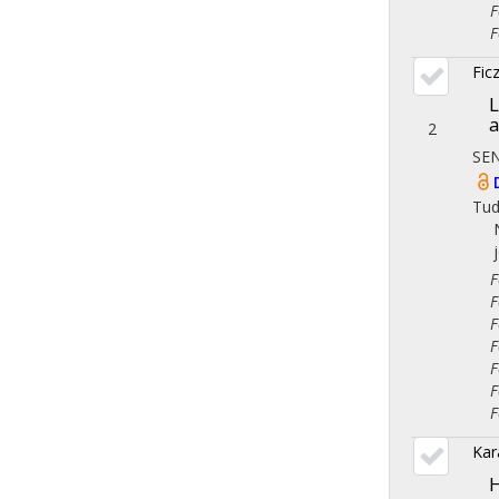
Fol
Fol
Fic
L
a
2
SE
Tu
Fol
Fol
Fol
Fol
Fol
Fol
Fol
Kar
H