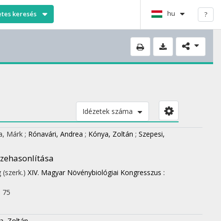
hu
etes keresés
?
Idézetek száma
a, Márk
;
Rónavári, Andrea
;
Kónya, Zoltán
;
Szepesi,
szehasonlítása
 (szerk.)
XIV. Magyar Növénybiológiai Kongresszus :
. 75
a, Zoltán