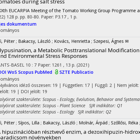
omatoes during salt stress
XXth EUCARPIA Meeting of the Tomato Working Group Programme an
22)
128 p.
pp. 80-80. Paper: P3.17 , 1 p.
ljes dokumentum
dományos
i, Péter
;
Bakacsy, László
;
Kovács, Henrietta
;
Szepesi, Ágnes ✉
ypusination, a Metabolic Posttranslational Modification
nd Environmental Stress Responses
ANTS-BASEL
10
:
7
Paper: 1261 , 13 p.
(2021)
DOI
WoS
Scopus
PubMed
SZTE Publicatio
dományos
Nyilvános idéző összesen: 19
| Független: 17 | Függő: 2 | Nem jelölt:
jelölt: 19 | DOI jelölt: 19
yóirat szakterülete: Scopus - Ecology, Evolution, Behavior and Systema
yóirat szakterülete: Scopus - Plant Science SJR indikátor: Q1
yóirat szakterülete: Scopus - Ecology SJR indikátor: Q2
i, Péter
;
Sípos, Lilla
;
Bakacsy, László
;
Molnár, Árpád
;
Szőllősi, Réka
 hipuzinációban résztvevő enzim, a dezoxihipuzin-hidrox
paradicsom növényekben