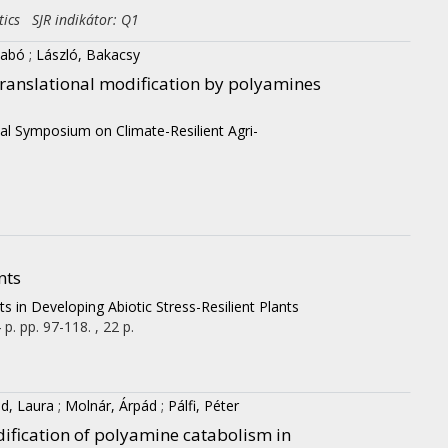
tics SJR indikátor: Q1
zabó
;
László, Bakacsy
translational modification by polyamines
nal Symposium on Climate-Resilient Agri-
nts
 in Developing Abiotic Stress-Resilient Plants
 p.
pp. 97-118. , 22 p.
d, Laura
;
Molnár, Árpád
;
Pálfi, Péter
ification of polyamine catabolism in