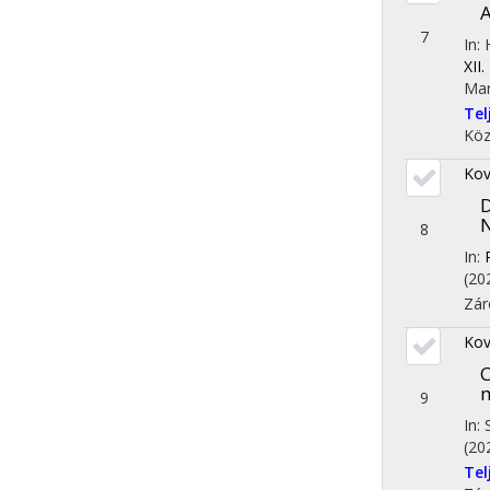
A
7
In:
XII
Mar
Te
Köz
Kov
D
N
8
In:
(20
Zár
Kov
C
m
9
In:
(20
Te