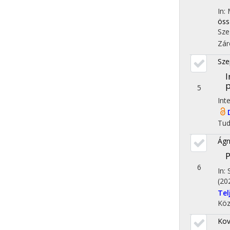
In:
öss
Sze
Zár
Sze
I
p
5
Int
Tu
Ágn
P
6
In:
(20
Te
Köz
Kov