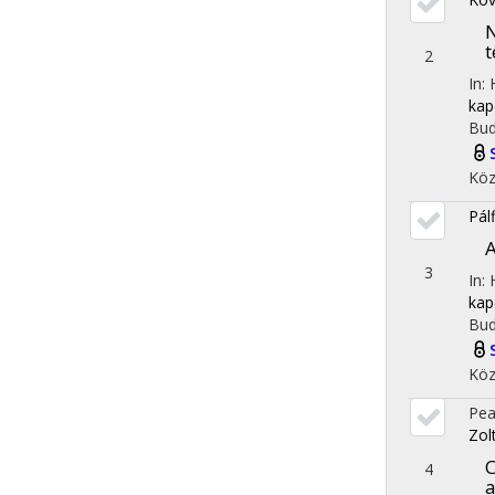
N
t
2
In:
kap
Bud
Köz
Pálf
A
3
In:
kap
Bud
Köz
Pea
Zol
C
4
a