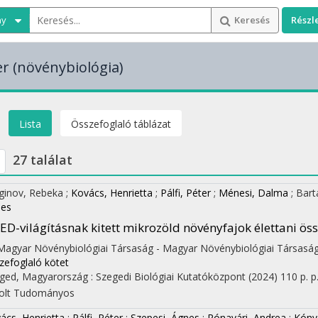
ny
Keresés
Részl
er
(növénybiológia)
Lista
Összefoglaló táblázat
27 találat
ginov, Rebeka
;
Kovács, Henrietta
;
Pálfi, Péter
;
Ménesi, Dalma
;
Bart
es
ED-világításnak kitett mikrozöld növényfajok élettani ös
 Magyar Növénybiológiai Társaság - Magyar Növénybiológiai Társaság
zefoglaló kötet
ged, Magyarország :
Szegedi Biológiai Kutatóközpont
(2024)
110 p.
p
olt
Tudományos
ács, Henrietta
;
Pálfi, Péter
;
Szepesi, Ágnes
;
Rónavári, Andrea
;
Kóny