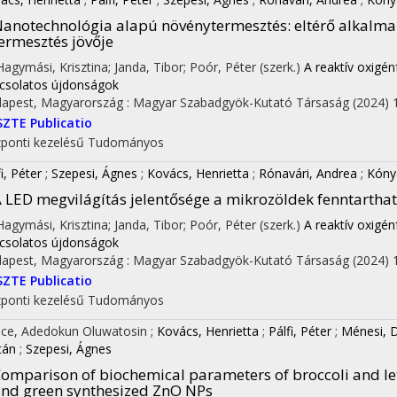
anotechnológia alapú növénytermesztés: eltérő alkalmaz
ermesztés jövője
 Hagymási, Krisztina; Janda, Tibor; Poór, Péter (szerk.)
A reaktív oxigé
csolatos újdonságok
apest, Magyarország :
Magyar Szabadgyök-Kutató Társaság
(2024)
SZTE Publicatio
ponti kezelésű
Tudományos
i, Péter
;
Szepesi, Ágnes
;
Kovács, Henrietta
;
Rónavári, Andrea
;
Kóny
 LED megvilágítás jelentősége a mikrozöldek fenntartha
 Hagymási, Krisztina; Janda, Tibor; Poór, Péter (szerk.)
A reaktív oxigé
csolatos újdonságok
apest, Magyarország :
Magyar Szabadgyök-Kutató Társaság
(2024)
SZTE Publicatio
ponti kezelésű
Tudományos
ce, Adedokun Oluwatosin
;
Kovács, Henrietta
;
Pálfi, Péter
;
Ménesi, 
tán
;
Szepesi, Ágnes
omparison of biochemical parameters of broccoli and le
nd green synthesized ZnO NPs