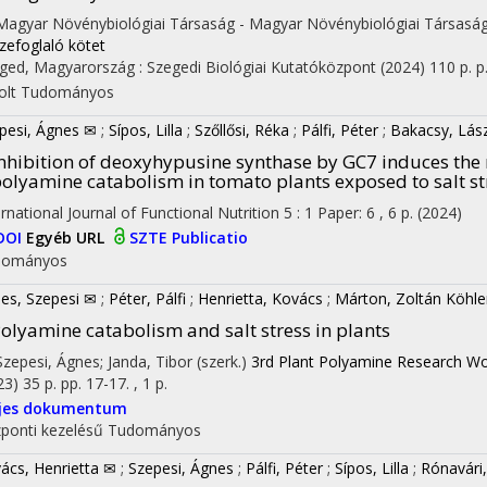
 Magyar Növénybiológiai Társaság - Magyar Növénybiológiai Társaság
zefoglaló kötet
ged, Magyarország :
Szegedi Biológiai Kutatóközpont
(2024)
110 p.
p
olt
Tudományos
pesi, Ágnes ✉
;
Sípos, Lilla
;
Szőllősi, Réka
;
Pálfi, Péter
;
Bakacsy, Lás
nhibition of deoxyhypusine synthase by GC7 induces the m
olyamine catabolism in tomato plants exposed to salt st
ernational Journal of Functional Nutrition
5
:
1
Paper: 6 , 6 p.
(2024)
DOI
Egyéb URL
SZTE Publicatio
dományos
es, Szepesi ✉
;
Péter, Pálfi
;
Henrietta, Kovács
;
Márton, Zoltán Köhle
olyamine catabolism and salt stress in plants
 Szepesi, Ágnes; Janda, Tibor (szerk.)
3rd Plant Polyamine Research Wo
23)
35 p.
pp. 17-17. , 1 p.
ljes dokumentum
ponti kezelésű
Tudományos
ács, Henrietta ✉
;
Szepesi, Ágnes
;
Pálfi, Péter
;
Sípos, Lilla
;
Rónavári