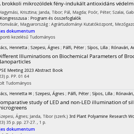
 brokkoli mikrozöldek fény-indukált antioxidáns védel
 Hagymási, Krisztina; Janda, Tibor; Pál, Magda; Poór, Péter; Szalai, Gabr
. Kongresszusa : Program és összefoglalók
tonvásár, Magyarország :
Agrártudományi Kutatóközpont, Mezőgazd
ljes dokumentum
ponti kezelésű
Tudományos
ács, Henrietta
;
Szepesi, Ágnes
;
Pálfi, Péter
;
Sípos, Lilla
;
Rónavári, A
ifferent Illuminations on Biochemical Parameters of Broc
anoparticles
PSE Meeting 2023 Abstract Book
23)
p. PP. 01 64
olt
Tudományos
ács, Henrietta ✉
;
Szepesi, Ágnes
;
Pálfi, Péter
;
Sípos, Lilla
;
Rónavári
omparative study of LED and non-LED illumination of sil
icrogreens
 Szepesi, Ágnes; Janda, Tibor (szerk.)
3rd Plant Polyamine Research Wo
23)
35 p.
pp. 27-27. , 1 p.
ljes dokumentum