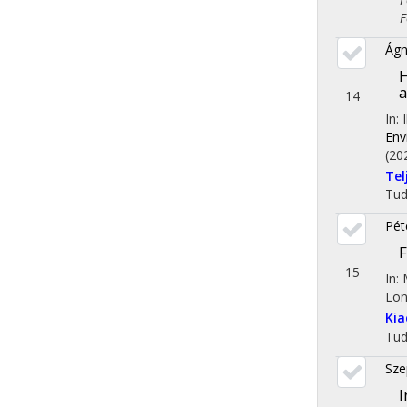
Fol
Ágn
H
a
14
In:
Env
(20
Te
Tu
Péte
F
15
In:
Lon
Ki
Tu
Sze
I