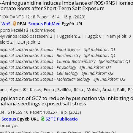
-Aminoguanidine Induces Imbalance of ROS/RNS Homeos
omato Roots after Short-Term Salt Exposure
TIOXIDANTS
12
:
8
Paper: 1614 , 16 p.
(2023)
I
WoS
REAL
Scopus
PubMed
Egyéb URL
ponti kezelésű
Tudományos
Nyilvános idéző összesen: 2
| Független: 2 | Függő: 0 | Nem jelölt: 0 
jelölt: 2 | DOI jelölt: 2
yóirat szakterülete: Scopus - Food Science SJR indikátor: D1
yóirat szakterülete: Scopus - Biochemistry SJR indikátor: Q1
yóirat szakterülete: Scopus - Clinical Biochemistry SJR indikátor: Q1
yóirat szakterülete: Scopus - Physiology SJR indikátor: Q1
yóirat szakterülete: Scopus - Cell Biology SJR indikátor: Q2
yóirat szakterülete: Scopus - Molecular Biology SJR indikátor: Q2
pesi, Ágnes ✉
;
Kakas, Edina
;
Szőllősi, Réka
;
Molnár, Árpád
;
Pálfi, Pé
pplication of GC7 to reduce hypusination via inhibiting
haliana seedlings exposed salt stress
ANT STRESS
10
Paper: 100257 , 8 p.
(2023)
I
Scopus
Egyéb URL
SZTE Publicatio
dományos
yóirat szakterülete: Scopus - Plant Science SJR indikátor: D1