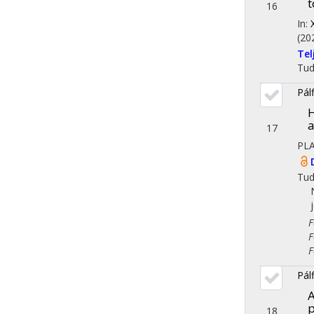
t
16
In:
(20
Te
Tu
Pálf
H
a
17
PL
Tu
Fol
Fol
Fol
Pálf
A
18