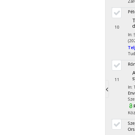
Zár
Péte
T
d
10
In:
(20
Te
Tu
Rón
A
s
11
In: 
Env
Toggle
Sze
navigati
Köz
Sze
Ors