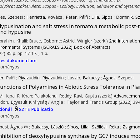
yóirat szakterülete: Scopus - Ecology, Evolution, Behavior and Systema
es, Szepesi
;
Henrietta, Kovács
;
Péter, Pálfi
;
Lilla, Sípos
;
Dominik, S
ypusination and salt stress in tomato:a metabolic post-
nd hypusine
 Ibrahim, Khalil; Bruce, Osborne; Astrid, Wingler (szerk.)
2nd Internatio
ironmental Systems (ISCRAES 2022) Book of Abstracts
22)
85 p.
pp. 17-17. , 1 p.
ljes dokumentum
dományos
r, Pálfi
;
Riyazuddin, Riyazuddin
;
László, Bakacsy
;
Ágnes, Szepesi
unctions of Polyamines in Abiotic Stress Tolerance in Pla
 M., Iqbal R. Khan; Palakolanu, Reddy; Ravi, Gupta (szerk.)
Advancements
don, Egyesült Királyság / Anglia :
Taylor and Francis Group
(2022)
394
adónál
SZTE Publicatio
dományos
pesi, Ágnes ✉
;
Bakacsy, László
;
Sípos, Lilla
;
Szőllősi, Réka
;
Zsigmon
nhibition of deoxyhypusine synthase by GC7 induces mod