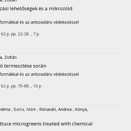
ási lehetőségek és a mikrozöld
nformákkal és az antioxidáns védekezéssel
162 p.
pp. 22-28. , 7 p.
a, Zoltán
tó termesztése során
nformákkal és az antioxidáns védekezéssel
162 p.
pp. 79-88. , 10 p.
Dalma
;
Barta, Márk
;
Rónavári, Andrea
;
Kónya,
ttuce microgreens treated with chemical