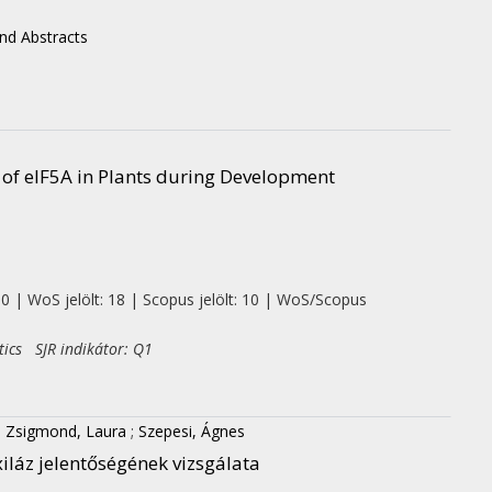
d Abstracts
 of eIF5A in Plants during Development
 0 | WoS jelölt: 18 | Scopus jelölt: 10 | WoS/Scopus
tics SJR indikátor: Q1
;
Zsigmond, Laura
;
Szepesi, Ágnes
iláz jelentőségének vizsgálata