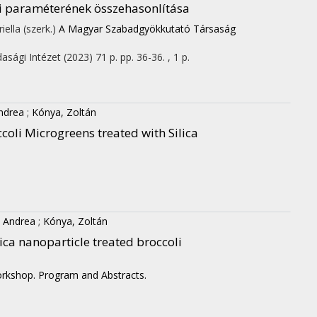
mi paraméterének összehasonlítása
iella (szerk.)
A Magyar Szabadgyökkutató Társaság
asági Intézet
(2023)
71 p.
pp. 36-36. , 1 p.
ndrea
;
Kónya, Zoltán
coli Microgreens treated with Silica
, Andrea
;
Kónya, Zoltán
ica nanoparticle treated broccoli
rkshop. Program and Abstracts.