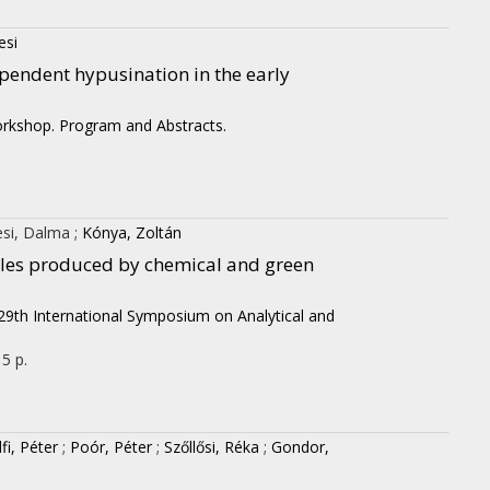
esi
ependent hypusination in the early
rkshop. Program and Abstracts.
si, Dalma
;
Kónya, Zoltán
icles produced by chemical and green
29th International Symposium on Analytical and
 5 p.
fi, Péter
;
Poór, Péter
;
Szőllősi, Réka
;
Gondor,