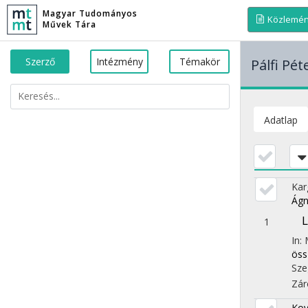
Magyar Tudományos
Közlemé
Művek Tára
Szerző
Intézmény
Témakör
Pálfi Pét
Adatlap
Kar
Ágn
L
1
In:
öss
Sze
Zár
Kov