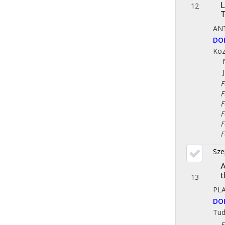
L
12
T
AN
DO
Köz
Fol
Fol
Fol
Fol
Fol
Fol
Sze
A
t
13
PL
DO
Tu
Fol