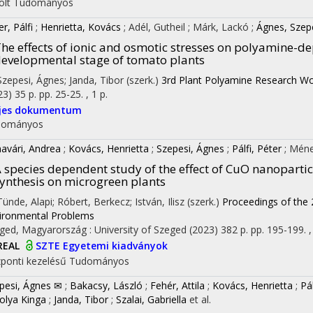
olt
Tudományos
r, Pálfi
;
Henrietta, Kovács
;
Adél, Gutheil
;
Márk, Lackó
;
Ágnes, Szep
he effects of ionic and osmotic stresses on polyamine-d
evelopmental stage of tomato plants
 Szepesi, Ágnes; Janda, Tibor (szerk.)
3rd Plant Polyamine Research Wo
23)
35 p.
pp. 25-25. , 1 p.
ljes dokumentum
dományos
avári, Andrea
;
Kovács, Henrietta
;
Szepesi, Ágnes
;
Pálfi, Péter
;
Méne
 species dependent study of the effect of CuO nanopart
ynthesis on microgreen plants
Tünde, Alapi; Róbert, Berkecz; István, Ilisz (szerk.)
Proceedings of the 
ironmental Problems
ged, Magyarország :
University of Szeged
(2023)
382 p.
pp. 195-199. ,
on
REAL
SZTE Egyetemi kiadványok
ponti kezelésű
Tudományos
pesi, Ágnes ✉
;
Bakacsy, László
;
Fehér, Attila
;
Kovács, Henrietta
;
Pál
olya Kinga
;
Janda, Tibor
;
Szalai, Gabriella
et al.