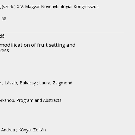
 (szerk.)
XIV. Magyar Növénybiológiai Kongresszus :
. 58
zló
odification of fruit setting and
ress
r
;
László, Bakacsy
;
Laura, Zsigmond
rkshop. Program and Abstracts.
, Andrea
;
Kónya, Zoltán