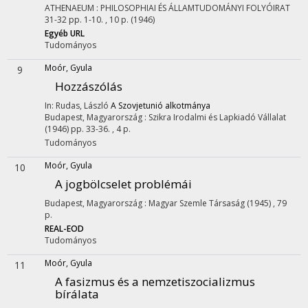
ATHENAEUM : PHILOSOPHIAI ÉS ÁLLAMTUDOMÁNYI FOLYÓIRAT
31-32
pp. 1-10. , 10 p.
(1946)
Egyéb URL
Tudományos
Moór, Gyula
9
Hozzászólás
In: Rudas, László
A Szovjetunió alkotmánya
Budapest, Magyarország :
Szikra Irodalmi és Lapkiadó Vállalat
(1946)
pp. 33-36. , 4 p.
Tudományos
Moór, Gyula
10
A jogbölcselet problémái
Budapest, Magyarország :
Magyar Szemle Társaság
(1945)
,
79
p.
REAL-EOD
Tudományos
Moór, Gyula
11
A fasizmus és a nemzetiszocializmus
bírálata