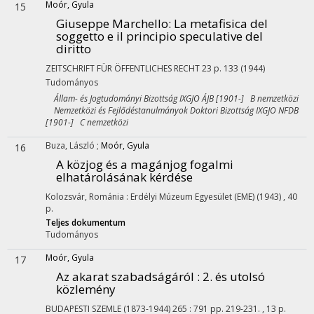
Moór, Gyula
15
Giuseppe Marchello: La metafisica del
soggetto e il principio speculative del
diritto
ZEITSCHRIFT FÜR ÖFFENTLICHES RECHT
23
p. 133
(1944)
Tudományos
Állam- és Jogtudományi Bizottság IXGJO ÁJB [1901-] B nemzetközi
Nemzetközi és Fejlődéstanulmányok Doktori Bizottság IXGJO NFDB
[1901-] C nemzetközi
Buza, László
;
Moór, Gyula
16
A közjog és a magánjog fogalmi
elhatárolásának kérdése
Kolozsvár, Románia :
Erdélyi Múzeum Egyesület (EME)
(1943)
,
40
p.
Teljes dokumentum
Tudományos
Moór, Gyula
17
Az akarat szabadságáról : 2. és utolsó
közlemény
BUDAPESTI SZEMLE (1873-1944)
265
:
791
pp. 219-231. , 13 p.