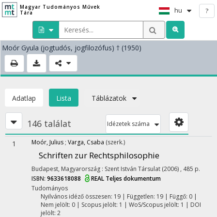
Magyar Tudományos Művek
hu
?
Tára
Moór Gyula
(jogtudós, jogfilozófus)
† (1950)
Adatlap
Lista
Táblázatok
146 találat
Idézetek száma
Moór, Julius
;
Varga, Csaba
(szerk.)
1
Schriften zur Rechtsphilosophie
Budapest, Magyarország :
Szent István Társulat
(2006)
,
485 p.
ISBN:
9633618088
REAL
Teljes dokumentum
Tudományos
Nyilvános idéző összesen: 19
| Független: 19 | Függő: 0 |
Nem jelölt: 0 | Scopus jelölt: 1 | WoS/Scopus jelölt: 1 | DOI
jelölt: 2