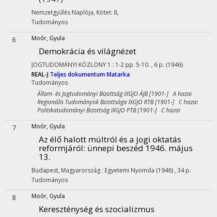
Nemzetgyűlés Naplója
,
Kötet: 8
,
Tudományos
Moór, Gyula
6
Demokrácia és világnézet
JOGTUDOMÁNYI KÖZLÖNY
1
:
1-2
pp. 5-10. , 6 p.
(1946)
REAL-J
Teljes dokumentum
Matarka
Tudományos
Állam- és Jogtudományi Bizottság IXGJO ÁJB [1901-] A hazai
Regionális Tudományok Bizottsága IXGJO RTB [1901-] C hazai
Politikatudományi Bizottság IXGJO PTB [1901-] C hazai
Moór, Gyula
7
Az élő halott múltról és a jogi oktatás
reformjáról: ünnepi beszéd 1946. május
13.
Budapest, Magyarország :
Egyetemi Nyomda
(1946)
,
34 p.
Tudományos
Moór, Gyula
8
Kereszténység és szocializmus