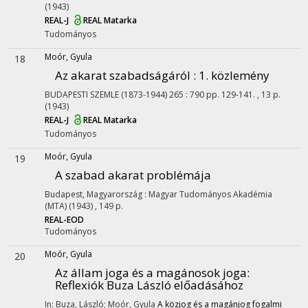
(1943)
REAL-J
REAL
Matarka
Tudományos
Moór, Gyula
18
Az akarat szabadságáról : 1. közlemény
BUDAPESTI SZEMLE (1873-1944)
265
:
790
pp. 129-141. , 13 p.
(1943)
REAL-J
REAL
Matarka
Tudományos
Moór, Gyula
19
A szabad akarat problémája
Budapest, Magyarország :
Magyar Tudományos Akadémia
(MTA)
(1943)
,
149 p.
REAL-EOD
Tudományos
Moór, Gyula
20
Az állam joga és a magánosok joga
:
Reflexiók Buza László előadásához
In: Buza, László; Moór, Gyula
A közjog és a magánjog fogalmi