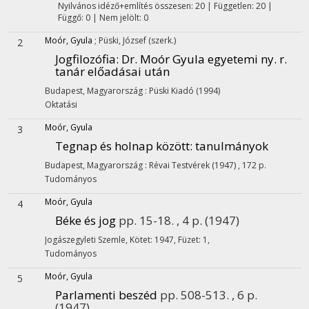
Nyilvános idéző+említés összesen: 20
| Független: 20 |
Függő: 0 | Nem jelölt: 0
Moór, Gyula
;
Püski, József
(szerk.)
2
Jogfilozófia
: Dr. Moór Gyula egyetemi ny. r.
tanár előadásai után
Budapest, Magyarország :
Püski Kiadó
(1994)
Oktatási
Moór, Gyula
3
Tegnap és holnap között
: tanulmányok
Budapest, Magyarország :
Révai Testvérek
(1947)
,
172 p.
Tudományos
Moór, Gyula
4
Béke és jog
pp. 15-18. , 4 p.
(1947)
Jogászegyleti Szemle
,
Kötet: 1947, Füzet: 1
,
Tudományos
Moór, Gyula
5
Parlamenti beszéd
pp. 508-513. , 6 p.
(1947)