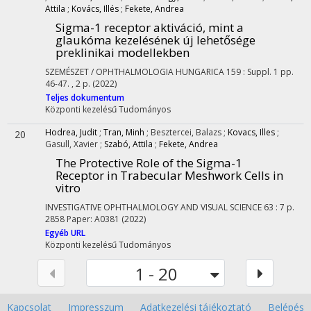
Attila
;
Kovács, Illés
;
Fekete, Andrea
Sigma-1 receptor aktiváció, mint a
glaukóma kezelésének új lehetősége
preklinikai modellekben
SZEMÉSZET / OPHTHALMOLOGIA HUNGARICA
159
:
Suppl. 1
pp.
46-47. , 2 p.
(2022)
Teljes dokumentum
Központi kezelésű
Tudományos
Hodrea, Judit
;
Tran, Minh
;
Besztercei, Balazs
;
Kovacs, Illes
;
20
Gasull, Xavier
;
Szabó, Attila
;
Fekete, Andrea
The Protective Role of the Sigma-1
Receptor in Trabecular Meshwork Cells in
vitro
INVESTIGATIVE OPHTHALMOLOGY AND VISUAL SCIENCE
63
:
7
p.
2858 Paper: A0381
(2022)
Egyéb URL
Központi kezelésű
Tudományos
1 - 20
Kapcsolat
Impresszum
Adatkezelési tájékoztató
Belépés