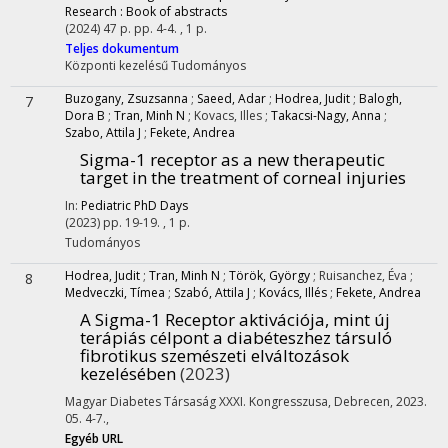
Research : Book of abstracts
(2024)
47 p.
pp. 4-4. , 1 p.
Teljes dokumentum
Központi kezelésű
Tudományos
Buzogany, Zsuzsanna
;
Saeed, Adar
;
Hodrea, Judit
;
Balogh,
7
Dora B
;
Tran, Minh N
;
Kovacs, Illes
;
Takacsi-Nagy, Anna
;
Szabo, Attila J
;
Fekete, Andrea
Sigma-1 receptor as a new therapeutic
target in the treatment of corneal injuries
In:
Pediatric PhD Days
(2023)
pp. 19-19. , 1 p.
Tudományos
Hodrea, Judit
;
Tran, Minh N
;
Török, György
;
Ruisanchez, Éva
;
8
Medveczki, Tímea
;
Szabó, Attila J
;
Kovács, Illés
;
Fekete, Andrea
A Sigma-1 Receptor aktivációja, mint új
terápiás célpont a diabéteszhez társuló
fibrotikus szemészeti elváltozások
kezelésében
(2023)
Magyar Diabetes Társaság XXXI. Kongresszusa
,
Debrecen, 2023.
05. 4-7.
,
Egyéb URL