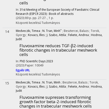
cells
In:
31st Meeting of the European Society of Paediatric Clinical
Research (ESPCR 2023) : Book of abstracts
(2023)
89 p.
pp. 27-27. , 1 p.
Központi kezelésű
Tudományos
*
Medveczki, Timea
;
N. Tran, Minh
;
Besztercei, Balazs
;
Torok,
14
Gyorgy
;
Kovacs, Illes
;
J. Szabo, Attila
;
Fekete, Andrea
;
Hodrea,
Judit
Fluvoxamine reduces TGF-β2-induced
fibrotic changes in trabecular meshwork
cells
In:
PhD Scientific Days 2023
(2023)
Paper: 10049
Egyéb URL
Központi kezelésű
Tudományos
Medveczki, Timea
;
N. Tran, Minh
;
Besztercei, Balazs
;
Torok,
15
Gyorgy
;
Kovacs, Illes
;
J. Szabo, Attila
;
Fekete, Andrea
;
Hodrea,
Judit
Fluvoxamine supresses transforming
growth factor beta-2-induced fibrotic
changes in trabecular meshwork cells