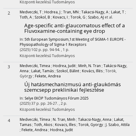
Központi kezelésű
Tudományos
Medveczki, T
;
Hodrea, J
;
Tran, MN
;
Takacsi-Nagy, A
;
Lakat, T
;
2
Toth, A
;
Szokol, B
;
Kovacs, I
;
Torok, G
;
Szabo, AJ
et al.
Age-specific anti-glaucomatous effect of a
Fluvoxamine-containing eye drop
In:
5th European Symposium,1st Meeting of SIGMA-1 EUROPE -
Physiopathology of Sigma-1 Receptors
(2025)
102 p.
pp. 94-94. , 1 p.
Központi kezelésű
Tudományos
Medveczki, Timea
;
Hodrea, Judit
;
Minh, N. Tran
;
Takácsi-Nagy,
3
Anna
;
Lakat, Tamás
;
Szokol, Bálint
;
Kovács, Illés
;
Török,
György
;
Fekete, Andrea
Új hatásmechanizmusú anti-glaukómás
szemcsepp preklinikai fejlesztése
In:
Selye EKÖP Tudományos Fórum 2025
(2025)
37 p.
pp. 26-27. , 2 p.
Központi kezelésű
Tudományos
Medveczki, Tímea
;
N. Tran, Minh
;
Takacsi-Nagy, Anna
;
Lakat,
4
Tamas
;
Toth, Akos
;
Kovacs, Illes
;
Torok, Gyorgy
;
J. Szabo, Attila
;
Fekete, Andrea
;
Hodrea, Judit