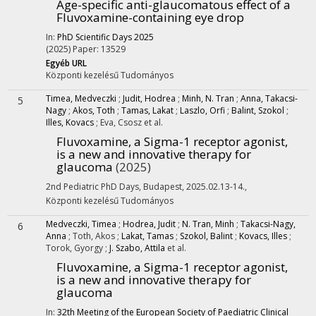
Age-specific anti-glaucomatous effect of a
Fluvoxamine-containing eye drop
In:
PhD Scientific Days 2025
(2025)
Paper: 13529
Egyéb URL
Központi kezelésű
Tudományos
Timea, Medveczki
;
Judit, Hodrea
;
Minh, N. Tran
;
Anna, Takacsi-
5
Nagy
;
Akos, Toth
;
Tamas, Lakat
;
Laszlo, Orfi
;
Balint, Szokol
;
Illes, Kovacs
;
Eva, Csosz
et al.
Fluvoxamine, a Sigma-1 receptor agonist,
is a new and innovative therapy for
glaucoma
(2025)
2nd Pediatric PhD Days
,
Budapest, 2025.02.13-14.
,
Központi kezelésű
Tudományos
Medveczki, Timea
;
Hodrea, Judit
;
N. Tran, Minh
;
Takacsi-Nagy,
6
Anna
;
Toth, Akos
;
Lakat, Tamas
;
Szokol, Balint
;
Kovacs, Illes
;
Torok, Gyorgy
;
J. Szabo, Attila
et al.
Fluvoxamine, a Sigma-1 receptor agonist,
is a new and innovative therapy for
glaucoma
In:
32th Meeting of the European Society of Paediatric Clinical