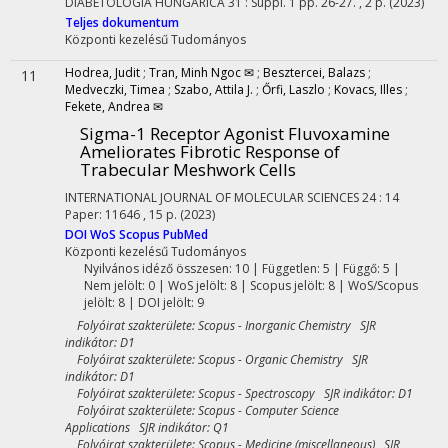
DIABETOLOGIA HUNGARICA
31
:
Suppl. 1
pp. 26-27. , 2 p.
(2023)
Teljes dokumentum
Központi kezelésű
Tudományos
Hodrea, Judit
;
Tran, Minh Ngoc ✉
;
Besztercei, Balazs
;
11
Medveczki, Timea
;
Szabo, Attila J.
;
Őrfi, Laszlo
;
Kovacs, Illes
;
Fekete, Andrea ✉
Sigma-1 Receptor Agonist Fluvoxamine
Ameliorates Fibrotic Response of
Trabecular Meshwork Cells
INTERNATIONAL JOURNAL OF MOLECULAR SCIENCES
24
:
14
Paper: 11646 , 15 p.
(2023)
DOI
WoS
Scopus
PubMed
Központi kezelésű
Tudományos
Nyilvános idéző összesen: 10
| Független: 5 | Függő: 5 |
Nem jelölt: 0 | WoS jelölt: 8 | Scopus jelölt: 8 | WoS/Scopus
jelölt: 8 | DOI jelölt: 9
Folyóirat szakterülete: Scopus - Inorganic Chemistry SJR
indikátor: D1
Folyóirat szakterülete: Scopus - Organic Chemistry SJR
indikátor: D1
Folyóirat szakterülete: Scopus - Spectroscopy SJR indikátor: D1
Folyóirat szakterülete: Scopus - Computer Science
Applications SJR indikátor: Q1
Folyóirat szakterülete: Scopus - Medicine (miscellaneous) SJR