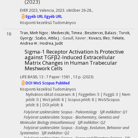
(2023)
EVER 2023
,
Valencia, 2023. október 26-28.
,
Egyéb URL
Egyéb URL
Központi kezelésű
Tudományos
Tran, Minh Ngoc
;
Medveczki, Timea
;
Besztercei, Balazs
;
Torok,
16
Gyorgy
;
Szabo, Attila J.
;
Gasull, Xavier
;
Kovacs, Illes
;
Fekete,
Andrea ✉
;
Hodrea, Judit
Sigma-1 Receptor Activation Is Protective
against TGFβ2-Induced Extracellular
Matrix Changes in Human Trabecular
Meshwork Cells
LIFE-BASEL
13
:
7
Paper: 1581 , 13 p.
(2023)
DOI
WoS
Scopus
PubMed
Központi kezelésű
Tudományos
Nyilvános idéző összesen: 8
| Független: 5 | Függő: 3 | Nem
jelölt: 0 | WoS jelölt: 8 | Scopus jelölt: 8 | WoS/Scopus
jelölt: 8 | DOI jelölt: 8
Folyóirat szakterülete: Scopus - Paleontology SJR indikátor: Q1
Folyóirat szakterülete: Scopus - Biochemistry, Genetics and
Molecular Biology (miscellaneous) SJR indikátor: Q2
Folyóirat szakterülete: Scopus - Ecology, Evolution, Behavior and
Systematics SJR indikátor: Q2