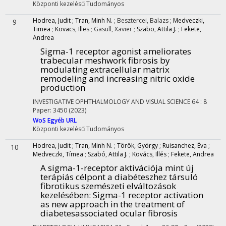
Központi kezelésű
Tudományos
Hodrea, Judit
;
Tran, Minh N.
;
Besztercei, Balazs
;
Medveczki,
9
Timea
;
Kovacs, Illes
;
Gasull, Xavier
;
Szabo, Attila J.
;
Fekete,
Andrea
Sigma-1 receptor agonist ameliorates
trabecular meshwork fibrosis by
modulating extracellular matrix
remodeling and increasing nitric oxide
production
INVESTIGATIVE OPHTHALMOLOGY AND VISUAL SCIENCE
64
:
8
Paper: 3450
(2023)
WoS
Egyéb URL
Központi kezelésű
Tudományos
Hodrea, Judit
;
Tran, Minh N.
;
Török, György
;
Ruisanchez, Éva
;
10
Medveczki, Tímea
;
Szabó, Attila J.
;
Kovács, Illés
;
Fekete, Andrea
A sigma-1-receptor aktivációja mint új
terápiás célpont a diabéteszhez társuló
fibrotikus szemészeti elváltozások
kezelésében
: Sigma-1 receptor activation
as new approach in the treatment of
diabetesassociated ocular fibrosis