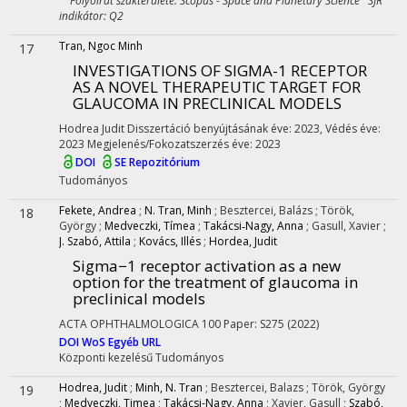
Folyóirat szakterülete: Scopus - Space and Planetary Science SJR
indikátor: Q2
Tran, Ngoc Minh
17
INVESTIGATIONS OF SIGMA-1 RECEPTOR
AS A NOVEL THERAPEUTIC TARGET FOR
GLAUCOMA IN PRECLINICAL MODELS
Hodrea Judit
Disszertáció benyújtásának éve: 2023,
Védés éve:
2023
Megjelenés/Fokozatszerzés éve: 2023
DOI
SE Repozitórium
Tudományos
Fekete, Andrea
;
N. Tran, Minh
;
Besztercei, Balázs
;
Török,
18
György
;
Medveczki, Tímea
;
Takácsi‐Nagy, Anna
;
Gasull, Xavier
;
J. Szabó, Attila
;
Kovács, Illés
;
Hordea, Judit
Sigma−1 receptor activation as a new
option for the treatment of glaucoma in
preclinical models
ACTA OPHTHALMOLOGICA
100
Paper: S275
(2022)
DOI
WoS
Egyéb URL
Központi kezelésű
Tudományos
Hodrea, Judit
;
Minh, N. Tran
;
Besztercei, Balazs
;
Török, György
19
;
Medveczki, Timea
;
Takácsi-Nagy, Anna
;
Xavier, Gasull
;
Szabó,