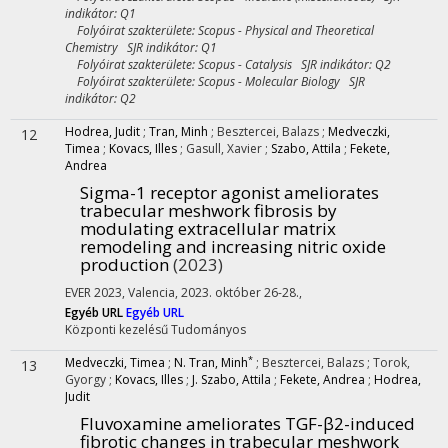
indikátor: Q1
Folyóirat szakterülete: Scopus - Physical and Theoretical
Chemistry SJR indikátor: Q1
Folyóirat szakterülete: Scopus - Catalysis SJR indikátor: Q2
Folyóirat szakterülete: Scopus - Molecular Biology SJR
indikátor: Q2
Hodrea, Judit
;
Tran, Minh
;
Besztercei, Balazs
;
Medveczki,
12
Timea
;
Kovacs, Illes
;
Gasull, Xavier
;
Szabo, Attila
;
Fekete,
Andrea
Sigma-1 receptor agonist ameliorates
trabecular meshwork fibrosis by
modulating extracellular matrix
remodeling and increasing nitric oxide
production
(2023)
EVER 2023
,
Valencia, 2023. október 26-28.
,
Egyéb URL
Egyéb URL
Központi kezelésű
Tudományos
*
Medveczki, Timea
;
N. Tran, Minh
;
Besztercei, Balazs
;
Torok,
13
Gyorgy
;
Kovacs, Illes
;
J. Szabo, Attila
;
Fekete, Andrea
;
Hodrea,
Judit
Fluvoxamine ameliorates TGF-β2-induced
fibrotic changes in trabecular meshwork