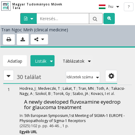
Magyar Tudományos Művek
hu
?
Tára
Tran Ngoc Minh
(clinical medicine)
Adatlap
Listák
Táblázatok
30 találat
Idézetek száma
Hodrea, J
;
Medveczki, T
;
Lakat, T
;
Tran, MN
;
Toth, A
;
Takacsi-
1
Nagy, A
;
Szokol, B
;
Torok, Gy
;
Szabo, JA
;
Kovacs, I
et al.
A newly developed fluvoxamine eyedrop
for glaucoma treatment
In:
5th European Symposium,1st Meeting of SIGMA-1 EUROPE -
Physiopathology of Sigma-1 Receptors
(2025)
102 p.
pp. 46-46. , 1 p.
Egyéb URL