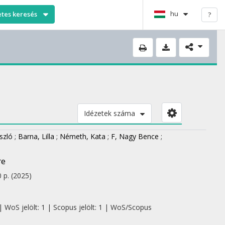
hu
etes keresés
?
Idézetek száma
szló
;
Barna, Lilla
;
Németh, Kata
;
F, Nagy Bence
;
re
0 p.
(2025)
| WoS jelölt: 1 | Scopus jelölt: 1 | WoS/Scopus