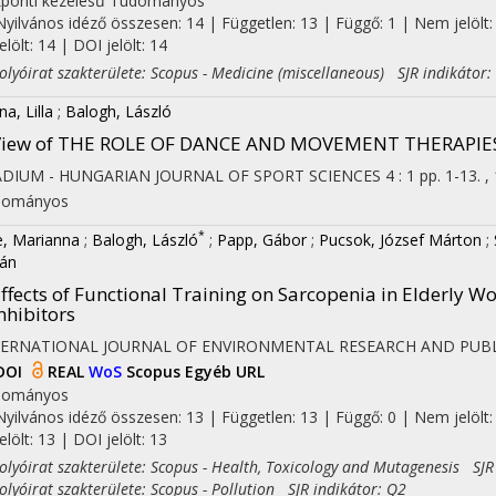
ponti kezelésű
Tudományos
Nyilvános idéző összesen: 14
| Független: 13 | Függő: 1 | Nem jelölt:
jelölt: 14 | DOI jelölt: 14
yóirat szakterülete: Scopus - Medicine (miscellaneous) SJR indikátor:
on
a, Lilla
;
Balogh, László
View of THE ROLE OF DANCE AND MOVEMENT THERAPI
ADIUM - HUNGARIAN JOURNAL OF SPORT SCIENCES
4
:
1
pp. 1-13. ,
dományos
*
e, Marianna
;
Balogh, László
;
Papp, Gábor
;
Pucsok, József Márton
;
ván
ffects of Functional Training on Sarcopenia in Elderly W
nhibitors
TERNATIONAL JOURNAL OF ENVIRONMENTAL RESEARCH AND PUBL
DOI
REAL
WoS
Scopus
Egyéb URL
dományos
Nyilvános idéző összesen: 13
| Független: 13 | Függő: 0 | Nem jelölt:
jelölt: 13 | DOI jelölt: 13
yóirat szakterülete: Scopus - Health, Toxicology and Mutagenesis SJR
yóirat szakterülete: Scopus - Pollution SJR indikátor: Q2