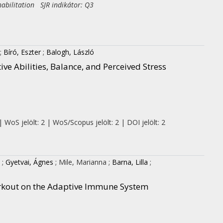
habilitation SJR indikátor: Q3
;
Bíró, Eszter
;
Balogh, László
e Abilities, Balance, and Perceived Stress
 WoS jelölt: 2 | WoS/Scopus jelölt: 2 | DOI jelölt: 2
;
Gyetvai, Ágnes
;
Mile, Marianna
;
Barna, Lilla
;
orkout on the Adaptive Immune System