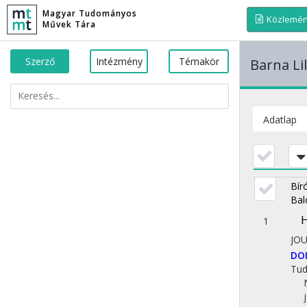
Magyar Tudományos
Közlemé
Művek Tára
Szerző
Intézmény
Témakör
Barna Lil
Adatlap
Bír
Bal
H
1
JO
DO
Tu