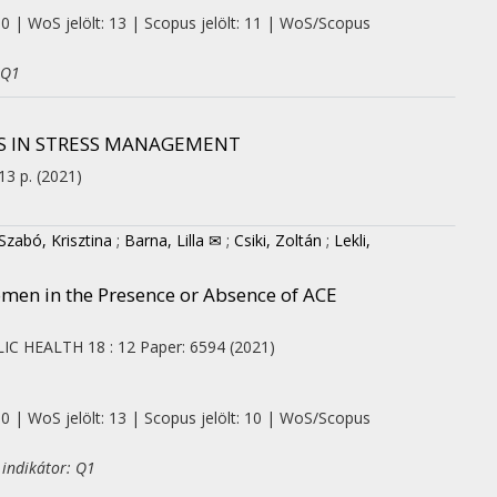
 0 | WoS jelölt: 13 | Scopus jelölt: 11 | WoS/Scopus
 Q1
ES IN STRESS MANAGEMENT
 13 p.
(2021)
Szabó, Krisztina
;
Barna, Lilla ✉
;
Csiki, Zoltán
;
Lekli,
omen in the Presence or Absence of ACE
IC HEALTH
18
:
12
Paper: 6594
(2021)
 0 | WoS jelölt: 13 | Scopus jelölt: 10 | WoS/Scopus
 indikátor: Q1