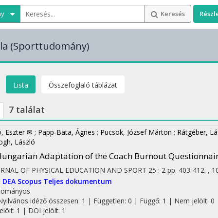
ny
Keresés
Részl
la
(Sporttudomány)
Lista
Összefoglaló táblázat
7 találat
ó, Eszter ✉
;
Papp-Bata, Ágnes
;
Pucsok, József Márton
;
Rátgéber, Lá
ogh, László
ungarian Adaptation of the Coach Burnout Questionnai
URNAL OF PHYSICAL EDUCATION AND SPORT
25
:
2
pp. 403-412. , 1
I
DEA
Scopus
Teljes dokumentum
dományos
Nyilvános idéző összesen: 1
| Független: 0 | Függő: 1 | Nem jelölt: 0 
jelölt: 1 | DOI jelölt: 1