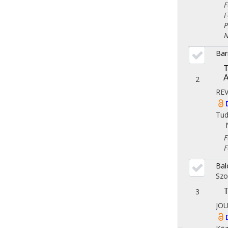
Fol
Fol
Ped
Nor
Barn
T
A
2
RE
Tu
Fol
Fol
Bal
Szo
T
3
JOU