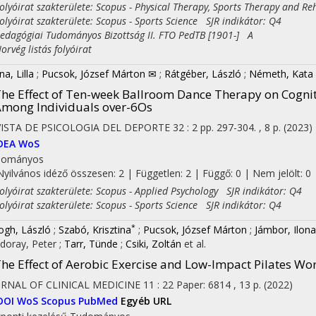
yóirat szakterülete: Scopus - Physical Therapy, Sports Therapy and Re
yóirat szakterülete: Scopus - Sports Science SJR indikátor: Q4
agógiai Tudományos Bizottság II. FTO PedTB [1901-] A
vég listás folyóirat
a, Lilla
;
Pucsok, József Márton ✉
;
Rátgéber, László
;
Németh, Kata
he Effect of Ten-week Ballroom Dance Therapy on Cognitiv
mong Individuals over-6Os
VISTA DE PSICOLOGIA DEL DEPORTE
32
:
2
pp. 297-304. , 8 p.
(2023)
DEA
WoS
dományos
Nyilvános idéző összesen: 2
| Független: 2 | Függő: 0 | Nem jelölt: 0 |
yóirat szakterülete: Scopus - Applied Psychology SJR indikátor: Q4
yóirat szakterülete: Scopus - Sports Science SJR indikátor: Q4
*
ogh, László
;
Szabó, Krisztina
;
Pucsok, József Márton
;
Jámbor, Ilona
doray, Peter
;
Tarr, Tünde
;
Csiki, Zoltán
et al.
he Effect of Aerobic Exercise and Low-Impact Pilates W
RNAL OF CLINICAL MEDICINE
11
:
22
Paper: 6814 , 13 p.
(2022)
DOI
WoS
Scopus
PubMed
Egyéb URL