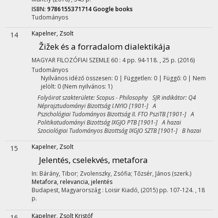
ISBN:
9786155371714
Google books
Tudományos
Kapelner, Zsolt
14
Žižek és a forradalom dialektikája
MAGYAR FILOZÓFIAI SZEMLE
60
:
4
pp. 94-118. , 25 p.
(2016)
Tudományos
Nyilvános idéző összesen: 0
| Független: 0 | Függő: 0 | Nem
jelölt: 0 (Nem nyilvános: 1)
Folyóirat szakterülete: Scopus - Philosophy SJR indikátor: Q4
Néprajztudományi Bizottság I.NYIO [1901-] A
Pszichológiai Tudományos Bizottság II. FTO PsziTB [1901-] A
Politikatudományi Bizottság IXGJO PTB [1901-] A hazai
Szociológiai Tudományos Bizottság IXGJO SZTB [1901-] B hazai
Kapelner, Zsolt
15
Jelentés, cselekvés, metafora
In: Bárány, Tibor; Zvolenszky, Zsófia; Tőzsér, János (szerk.)
Metafora, relevancia, jelentés
Budapest, Magyarország :
Loisir Kiadó
,
(2015)
pp. 107-124. , 18
p.
Kapelner, Zsolt Kristóf
16