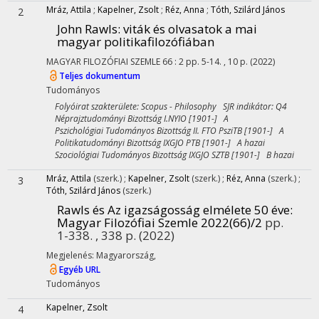
Mráz, Attila
;
Kapelner, Zsolt
;
Réz, Anna
;
Tóth, Szilárd János
2
John Rawls: viták és olvasatok a mai
magyar politikafilozófiában
MAGYAR FILOZÓFIAI SZEMLE
66
:
2
pp. 5-14. , 10 p.
(2022)
Teljes dokumentum
Tudományos
Folyóirat szakterülete: Scopus - Philosophy SJR indikátor: Q4
Néprajztudományi Bizottság I.NYIO [1901-] A
Pszichológiai Tudományos Bizottság II. FTO PsziTB [1901-] A
Politikatudományi Bizottság IXGJO PTB [1901-] A hazai
Szociológiai Tudományos Bizottság IXGJO SZTB [1901-] B hazai
Mráz, Attila
(szerk.)
;
Kapelner, Zsolt
(szerk.)
;
Réz, Anna
(szerk.)
;
3
Tóth, Szilárd János
(szerk.)
Rawls és Az igazságosság elmélete 50 éve:
Magyar Filozófiai Szemle 2022(66)/2
pp.
1-338. , 338 p.
(2022)
Megjelenés: Magyarország,
Egyéb URL
Tudományos
Kapelner, Zsolt
4