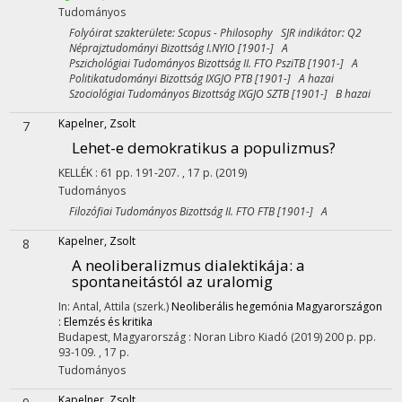
Tudományos
Folyóirat szakterülete: Scopus - Philosophy SJR indikátor: Q2
Néprajztudományi Bizottság I.NYIO [1901-] A
Pszichológiai Tudományos Bizottság II. FTO PsziTB [1901-] A
Politikatudományi Bizottság IXGJO PTB [1901-] A hazai
Szociológiai Tudományos Bizottság IXGJO SZTB [1901-] B hazai
Kapelner, Zsolt
7
Lehet-e demokratikus a populizmus?
KELLÉK
:
61
pp. 191-207. , 17 p.
(2019)
Tudományos
Filozófiai Tudományos Bizottság II. FTO FTB [1901-] A
Kapelner, Zsolt
8
A neoliberalizmus dialektikája: a
spontaneitástól az uralomig
In: Antal, Attila (szerk.)
Neoliberális hegemónia Magyarországon
: Elemzés és kritika
Budapest, Magyarország :
Noran Libro Kiadó
(2019)
200 p.
pp.
93-109. , 17 p.
Tudományos
Kapelner, Zsolt