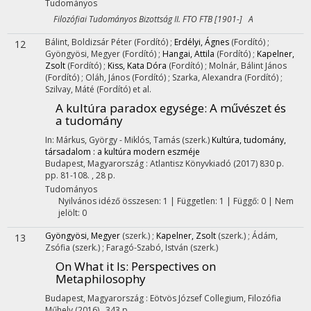
Tudományos
Filozófiai Tudományos Bizottság II. FTO FTB [1901-] A
Bálint, Boldizsár Péter
(Fordító)
;
Erdélyi, Ágnes
(Fordító)
;
12
Gyöngyösi, Megyer
(Fordító)
;
Hangai, Attila
(Fordító)
;
Kapelner,
Zsolt
(Fordító)
;
Kiss, Kata Dóra
(Fordító)
;
Molnár, Bálint János
(Fordító)
;
Oláh, János
(Fordító)
;
Szarka, Alexandra
(Fordító)
;
Szilvay, Máté
(Fordító)
et al.
A kultúra paradox egysége: A művészet és
a tudomány
In: Márkus, György - Miklós, Tamás (szerk.)
Kultúra, tudomány,
társadalom : a kultúra modern eszméje
Budapest, Magyarország :
Atlantisz Könyvkiadó
(2017)
830 p.
pp. 81-108. , 28 p.
Tudományos
Nyilvános idéző összesen: 1
| Független: 1 | Függő: 0 | Nem
jelölt: 0
Gyöngyösi, Megyer
(szerk.)
;
Kapelner, Zsolt
(szerk.)
;
Ádám,
13
Zsófia
(szerk.)
;
Faragó-Szabó, István
(szerk.)
On What it Is
: Perspectives on
Metaphilosophy
Budapest, Magyarország :
Eötvös József Collegium, Filozófia
Műhely
(2016)
,
343 p.