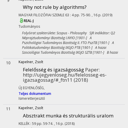
9
Why not rule by algorithms?
MAGYAR FILOZÓFIAI SZEMLE
63
:
4
pp. 75-90. , 16 p.
(2019)
REAL-J
Tudományos
Folyóirat szakterülete: Scopus - Philosophy SJR indikátor: Q2
Néprajztudományi Bizottság I.NYIO [1901-] A
Pszichológiai Tudományos Bizottság II. FTO PsziTB [1901-] A
Politikatudományi Bizottság IXGJO PTB [1901-] A hazai
Szociológiai Tudományos Bizottság IXGJO SZTB [1901-] B hazai
Kapelner, Zsolt
10
Felelősség és igazságosság
Paper:
http://ujegyenloseg.hu/felelosseg-es-
igazsagossag/#_ftn11
(2018)
ÚJ EGYENLŐSÉG
,
Teljes dokumentum
Ismeretterjesztő
Kapelner, Zsolt
11
Absztrakt munka és strukturális uralom
KELLÉK
:
59
pp. 59-74. , 16 p.
(2018)