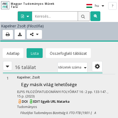
Magyar Tudományos Művek
hu
?
Tára
Kapelner Zsolt
(Filozófia)
Adatlap
Lista
Összefoglaló táblázat
16 találat
Idézetek száma
Kapelner, Zsolt
1
Egy másik világ lehetősége
ELPIS: FILOZÓFIATUDOMÁNYI FOLYÓIRAT
16
:
2
pp. 133-147. ,
15 p.
(2023)
DOI
EDIT
Egyéb URL
Matarka
Tudományos
Filozófiai Tudományos Bizottság II. FTO FTB [1901-] A