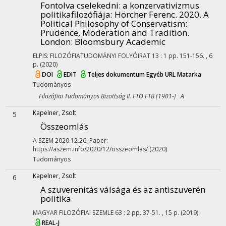
Fontolva cselekedni: a konzervativizmus
politikafilozófiája
: Hörcher Ferenc. 2020. A
Political Philosophy of Conservatism:
Prudence, Moderation and Tradition.
London: Bloomsbury Academic
ELPIS: FILOZÓFIATUDOMÁNYI FOLYÓIRAT
13
:
1
pp. 151-156. , 6
p.
(2020)
DOI
EDIT
Teljes dokumentum
Egyéb URL
Matarka
Tudományos
Filozófiai Tudományos Bizottság II. FTO FTB [1901-] A
Kapelner, Zsolt
5
Összeomlás
A SZEM
2020.12.26.
Paper:
https://aszem.info/2020/12/osszeomlas/
(2020)
Tudományos
Kapelner, Zsolt
6
A szuverenitás válsága és az antiszuverén
politika
MAGYAR FILOZÓFIAI SZEMLE
63
:
2
pp. 37-51. , 15 p.
(2019)
REAL-J