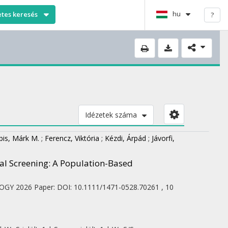
hu
etes keresés
?
Idézetek száma
bis, Márk M.
;
Ferencz, Viktória
;
Kézdi, Árpád
;
Jávorfi,
sal Screening: A Population-Based
LOGY
2026
Paper: DOI: 10.1111/1471-0528.70261 , 10