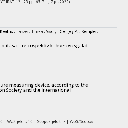
LYÓIRAT
12
:
25
pp. 65-71. , 7 p.
(2022)
Beatrix
;
Tänzer, Tímea
;
Visolyi, Gergely Á.
;
Kempler,
nlítása – retrospektív kohorszvizsgálat
re measuring device, according to the
n Society and the International
 0 | WoS jelölt: 10 | Scopus jelölt: 7 | WoS/Scopus