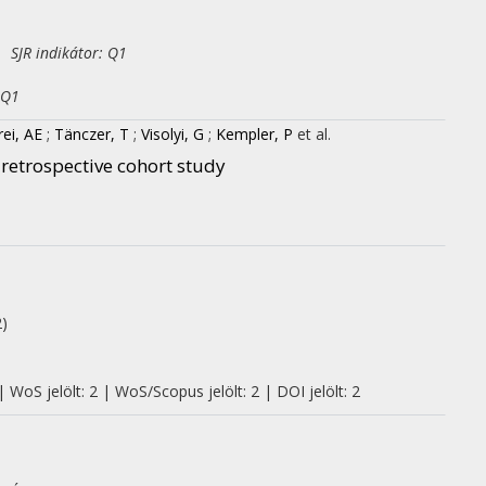
 SJR indikátor: Q1
 Q1
ei, AE
;
Tänczer, T
;
Visolyi, G
;
Kempler, P
et al.
– retrospective cohort study
2)
 WoS jelölt: 2 | WoS/Scopus jelölt: 2 | DOI jelölt: 2