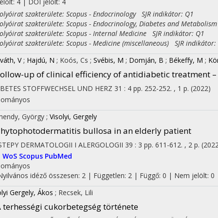
jelölt: 4 | DOI jelölt: 4
yóirat szakterülete: Scopus - Endocrinology SJR indikátor: Q1
yóirat szakterülete: Scopus - Endocrinology, Diabetes and Metabolism
yóirat szakterülete: Scopus - Internal Medicine SJR indikátor: Q1
yóirat szakterülete: Scopus - Medicine (miscellaneous) SJR indikátor:
váth, V
;
Hajdú, N
;
Koós, Cs
;
Svébis, M
;
Domján, B
;
Békeffy, M
;
Kör
ollow-up of clinical efficiency of antidiabetic treatment 
ABETES STOFFWECHSEL UND HERZ
31
:
4
pp. 252-252. , 1 p.
(2022)
dományos
mendy, György
;
Visolyi, Gergely
hytophotodermatitis bullosa in an elderly patient
STEPY DERMATOLOGII I ALERGOLOGII
39
:
3
pp. 611-612. , 2 p.
(202
I
WoS
Scopus
PubMed
dományos
Nyilvános idéző összesen: 2
| Független: 2 | Függő: 0 | Nem jelölt: 0 |
olyi Gergely, Ákos
;
Recsek, Lili
 terhességi cukorbetegség története