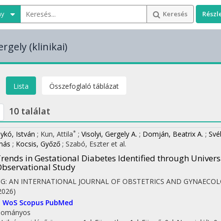
ny
Keresés
Részl
ergely
(klinikai)
Lista
Összefoglaló táblázat
10 találat
*
ykó, István
;
Kun, Attila
;
Visolyi, Gergely A.
;
Domján, Beatrix A.
;
Své
más
;
Kocsis, Győző
;
Szabó, Eszter
et al.
rends in Gestational Diabetes Identified through Univer
bservational Study
OG: AN INTERNATIONAL JOURNAL OF OBSTETRICS AND GYNAECO
2026)
I
WoS
Scopus
PubMed
dományos