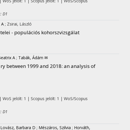
| WoS jelölt: 1 | Scopus jelölt: 1 | WoS/Scopus
: D1
 A
;
Zsirai, László
telei - populációs kohorszvizsgálat
eatrix A
;
Tabák, Ádám ✉
ary between 1999 and 2018: an analysis of
| WoS jelölt: 1 | Scopus jelölt: 1 | WoS/Scopus
: D1
1
;
Lovász, Barbara D
;
Mészáros, Szilvia
;
Horváth,