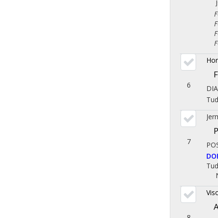
Fol
Fol
Fol
Fol
Hor
F
6
DI
Tu
Jer
P
7
PO
DO
Tu
Vis
A
8