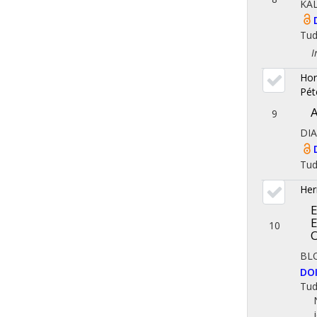
KA
Tu
Iro
Hor
Pét
A
9
DI
Tu
Her
E
E
10
O
BL
DO
Tu