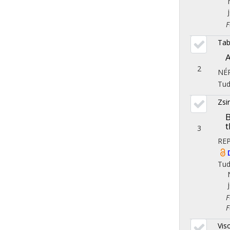
Fol
Tab
A
2
NÉ
Tu
Zsi
B
t
3
RE
Tu
Fol
Fol
Vis