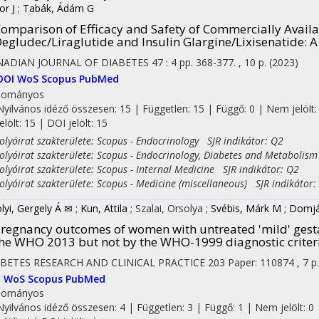
or J
;
Tabák, Ádám G
omparison of Efficacy and Safety of Commercially Availa
egludec/Liraglutide and Insulin Glargine/Lixisenatide: 
NADIAN JOURNAL OF DIABETES
47
:
4
pp. 368-377. , 10 p.
(2023)
DOI
WoS
Scopus
PubMed
dományos
Nyilvános idéző összesen: 15
| Független: 15 | Függő: 0 | Nem jelölt:
jelölt: 15 | DOI jelölt: 15
yóirat szakterülete: Scopus - Endocrinology SJR indikátor: Q2
yóirat szakterülete: Scopus - Endocrinology, Diabetes and Metabolism
yóirat szakterülete: Scopus - Internal Medicine SJR indikátor: Q2
yóirat szakterülete: Scopus - Medicine (miscellaneous) SJR indikátor:
olyi, Gergely Á ✉
;
Kun, Attila
;
Szalai, Orsolya
;
Svébis, Márk M
;
Domjá
regnancy outcomes of women with untreated 'mild' gesta
he WHO 2013 but not by the WHO-1999 diagnostic criteri
BETES RESEARCH AND CLINICAL PRACTICE
203
Paper: 110874 , 7 p
I
WoS
Scopus
PubMed
dományos
on
Nyilvános idéző összesen: 4
| Független: 3 | Függő: 1 | Nem jelölt: 0 