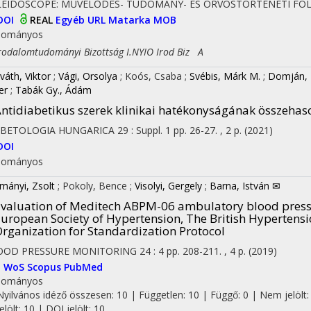
LEIDOSCOPE: MŰVELŐDÉS- TUDOMÁNY- ÉS ORVOSTÖRTÉNETI FO
DOI
REAL
Egyéb URL
Matarka
MOB
dományos
dalomtudományi Bizottság I.NYIO Irod Biz A
váth, Viktor
;
Vági, Orsolya
;
Koós, Csaba
;
Svébis, Márk M.
;
Domján, 
er
;
Tabák Gy., Ádám
ntidiabetikus szerek klinikai hatékonyságának összehaso
ABETOLOGIA HUNGARICA
29
:
Suppl. 1
pp. 26-27. , 2 p.
(2021)
DOI
dományos
mányi, Zsolt
;
Pokoly, Bence
;
Visolyi, Gergely
;
Barna, István ✉
valuation of Meditech ABPM-06 ambulatory blood pressu
uropean Society of Hypertension, The British Hypertensio
rganization for Standardization Protocol
OOD PRESSURE MONITORING
24
:
4
pp. 208-211. , 4 p.
(2019)
I
WoS
Scopus
PubMed
dományos
Nyilvános idéző összesen: 10
| Független: 10 | Függő: 0 | Nem jelölt:
jelölt: 10 | DOI jelölt: 10