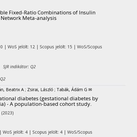
ble Fixed-Ratio Combinations of Insulin
A Network Meta-analysis
 0 | WoS jelölt: 12 | Scopus jelölt: 15 | WoS/Scopus
 SJR indikátor: Q2
 Q2
n, Beatrix A
;
Zsirai, László
;
Tabák, Ádám G ✉
tional diabetes (gestational diabetes by
a) - A population-based cohort study.
.
(2023)
| WoS jelölt: 4 | Scopus jelölt: 4 | WoS/Scopus