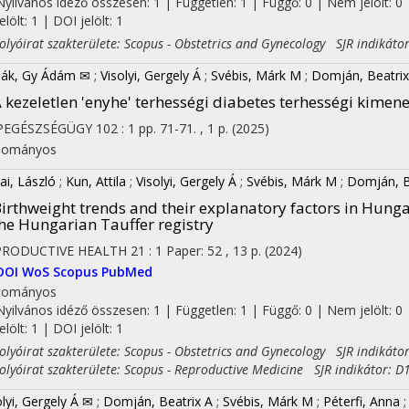
Nyilvános idéző összesen: 1
| Független: 1 | Függő: 0 | Nem jelölt: 0 
jelölt: 1 | DOI jelölt: 1
yóirat szakterülete: Scopus - Obstetrics and Gynecology SJR indikátor
ák, Gy Ádám ✉
;
Visolyi, Gergely Á
;
Svébis, Márk M
;
Domján, Beatrix
 kezeletlen 'enyhe' terhességi diabetes terhességi kimene
PEGÉSZSÉGÜGY
102
:
1
pp. 71-71. , 1 p.
(2025)
dományos
rai, László
;
Kun, Attila
;
Visolyi, Gergely Á
;
Svébis, Márk M
;
Domján, B
irthweight trends and their explanatory factors in Hung
he Hungarian Tauffer registry
PRODUCTIVE HEALTH
21
:
1
Paper: 52 , 13 p.
(2024)
DOI
WoS
Scopus
PubMed
dományos
Nyilvános idéző összesen: 1
| Független: 1 | Függő: 0 | Nem jelölt: 0 
jelölt: 1 | DOI jelölt: 1
yóirat szakterülete: Scopus - Obstetrics and Gynecology SJR indikátor
yóirat szakterülete: Scopus - Reproductive Medicine SJR indikátor: D
olyi, Gergely Á ✉
;
Domján, Beatrix A
;
Svébis, Márk M
;
Péterfi, Anna