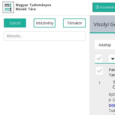
Magyar Tudományos
Közlemé
Művek Tára
Szerző
Intézmény
Témakör
Visolyi G
Adatlap
Pan
Ta
T
1
O
BJ
p.
(
DO
Tu