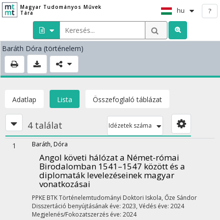
Magyar Tudományos Művek
hu
?
Tára
Baráth Dóra
(történelem)
Adatlap
Lista
Összefoglaló táblázat
4 találat
Idézetek száma
Baráth, Dóra
1
Angol követi hálózat a Német-római
Birodalomban 1541–1547 között és a
diplomaták levelezéseinek magyar
vonatkozásai
PPKE BTK Történelemtudományi Doktori Iskola,
Őze Sándor
Disszertáció benyújtásának éve: 2023,
Védés éve: 2024
Megjelenés/Fokozatszerzés éve: 2024