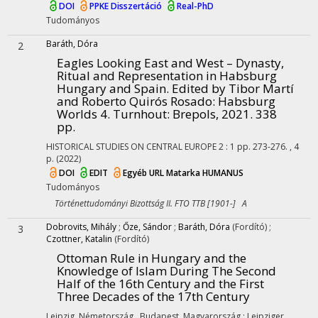
DOI
PPKE Disszertáció
Real-PhD
Tudományos
Baráth, Dóra
2
Eagles Looking East and West – Dynasty,
Ritual and Representation in Habsburg
Hungary and Spain. Edited by Tibor Martí
and Roberto Quirós Rosado: Habsburg
Worlds 4. Turnhout: Brepols, 2021. 338
pp.
HISTORICAL STUDIES ON CENTRAL EUROPE
2
:
1
pp. 273-276. , 4
p.
(2022)
DOI
EDIT
Egyéb URL
Matarka
HUMANUS
Tudományos
Történettudományi Bizottság II. FTO TTB [1901-] A
Dobrovits, Mihály
;
Őze, Sándor
;
Baráth, Dóra
(Fordító)
;
3
Czottner, Katalin
(Fordító)
Ottoman Rule in Hungary and the
Knowledge of Islam During The Second
Half of the 16th Century and the First
Three Decades of the 17th Century
Leipzig, Németország ,
Budapest, Magyarország :
Leipziger