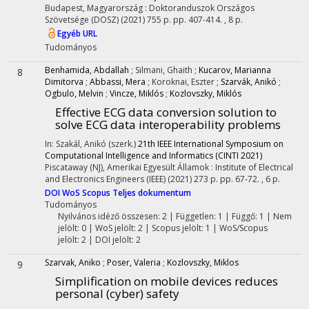
Budapest, Magyarország :
Doktoranduszok Országos
Szövetsége (DOSZ)
(2021)
755 p.
pp. 407-414. , 8 p.
Egyéb URL
Tudományos
Benhamida, Abdallah
;
Silmani, Ghaith
;
Kucarov, Marianna
8
Dimitorva
;
Abbassi, Mera
;
Koroknai, Eszter
;
Szarvák, Anikó
;
Ogbulo, Melvin
;
Vincze, Miklós
;
Kozlovszky, Miklós
Effective ECG data conversion solution to
solve ECG data interoperability problems
In: Szakál, Anikó (szerk.)
21th IEEE International Symposium on
Computational Intelligence and Informatics (CINTI 2021)
Piscataway (NJ), Amerikai Egyesült Államok :
Institute of Electrical
and Electronics Engineers (IEEE)
(2021)
273 p.
pp. 67-72. , 6 p.
DOI
WoS
Scopus
Teljes dokumentum
Tudományos
Nyilvános idéző összesen: 2
| Független: 1 | Függő: 1 | Nem
jelölt: 0 | WoS jelölt: 2 | Scopus jelölt: 1 | WoS/Scopus
jelölt: 2 | DOI jelölt: 2
Szarvak, Aniko
;
Poser, Valeria
;
Kozlovszky, Miklos
9
Simplification on mobile devices reduces
personal (cyber) safety