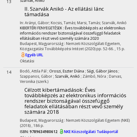
Szarvák, Anikó
13
II. Szarvák Anikó - Az ellátási lánc
támadása
In: Arányi, Gábor; Kocsis, Tamás; Marsi, Tamás; Szarvák, Anikó
KIBERTÉRI FENYEGETÉSEK : Éves továbbképzés az elektronikus
információs rendszer biztonságával összefüggő feladatok
ellátásában részt vevő személy számára 2020
Budapest, Magyarország :
Nemzeti Közszolgálati Egyetem,
Közigazgatási Továbbképzési Intézet
(2020)
pp. 52-66. , 15 p.
Egyéb URL
Oktatási
Bodó, Attila Pál
;
Oroszi, Eszter Diána
;
Sági, Gábor János
;
14
Szappanos, Gábor
;
Szarvák, Anikó
;
Zámbó, Nóra
;
Darvas,
Veronika
(szerk.)
Célzott kibertámadások
: Éves
továbbképzés az elektronikus információs
rendszer biztonságával összefüggő
feladatok ellátásában részt vevő személy
számára 2018
Budapest, Magyarország :
Nemzeti Közszolgálati Egyetem (NKE)
(2018)
,
186 p.
ISBN:
9789634980612
NKE Közszolgálati Tudásportál