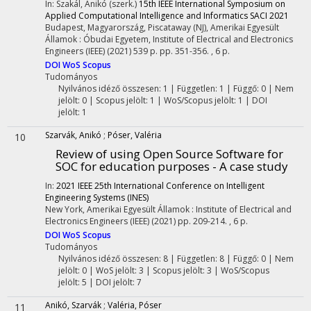
In: Szakál, Anikó (szerk.)
15th IEEE International Symposium on
Applied Computational Intelligence and Informatics SACI 2021
Budapest, Magyarország,
Piscataway (NJ), Amerikai Egyesült
Államok :
Óbudai Egyetem
,
Institute of Electrical and Electronics
Engineers (IEEE)
(2021)
539 p.
pp. 351-356. , 6 p.
DOI
WoS
Scopus
Tudományos
Nyilvános idéző összesen: 1
| Független: 1 | Függő: 0 | Nem
jelölt: 0 | Scopus jelölt: 1 | WoS/Scopus jelölt: 1 | DOI
jelölt: 1
Szarvák, Anikó
;
Póser, Valéria
10
Review of using Open Source Software for
SOC for education purposes - A case study
In:
2021 IEEE 25th International Conference on Intelligent
Engineering Systems (INES)
New York, Amerikai Egyesült Államok :
Institute of Electrical and
Electronics Engineers (IEEE)
(2021)
pp. 209-214. , 6 p.
DOI
WoS
Scopus
Tudományos
Nyilvános idéző összesen: 8
| Független: 8 | Függő: 0 | Nem
jelölt: 0 | WoS jelölt: 3 | Scopus jelölt: 3 | WoS/Scopus
jelölt: 5 | DOI jelölt: 7
Anikó, Szarvák
;
Valéria, Póser
11