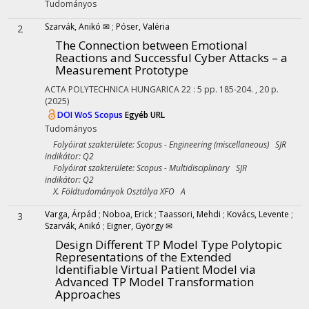
Tudományos
Szarvák, Anikó ✉
;
Póser, Valéria
2
The Connection between Emotional
Reactions and Successful Cyber Attacks – a
Measurement Prototype
ACTA POLYTECHNICA HUNGARICA
22
:
5
pp. 185-204. , 20 p.
(2025)
DOI
WoS
Scopus
Egyéb URL
Tudományos
Folyóirat szakterülete: Scopus - Engineering (miscellaneous) SJR
indikátor: Q2
Folyóirat szakterülete: Scopus - Multidisciplinary SJR
indikátor: Q2
X. Földtudományok Osztálya XFO A
Varga, Árpád
;
Noboa, Erick
;
Taassori, Mehdi
;
Kovács, Levente
;
3
Szarvák, Anikó
;
Eigner, György ✉
Design Different TP Model Type Polytopic
Representations of the Extended
Identifiable Virtual Patient Model via
Advanced TP Model Transformation
Approaches