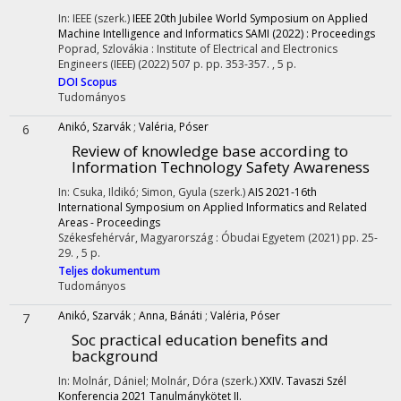
In: IEEE (szerk.)
IEEE 20th Jubilee World Symposium on Applied
Machine Intelligence and Informatics SAMI (2022) : Proceedings
Poprad, Szlovákia :
Institute of Electrical and Electronics
Engineers (IEEE)
(2022)
507 p.
pp. 353-357. , 5 p.
DOI
Scopus
Tudományos
Anikó, Szarvák
;
Valéria, Póser
6
Review of knowledge base according to
Information Technology Safety Awareness
In: Csuka, Ildikó; Simon, Gyula (szerk.)
AIS 2021-16th
International Symposium on Applied Informatics and Related
Areas - Proceedings
Székesfehérvár, Magyarország :
Óbudai Egyetem
(2021)
pp. 25-
29. , 5 p.
Teljes dokumentum
Tudományos
Anikó, Szarvák
;
Anna, Bánáti
;
Valéria, Póser
7
Soc practical education benefits and
background
In: Molnár, Dániel; Molnár, Dóra (szerk.)
XXIV. Tavaszi Szél
Konferencia 2021 Tanulmánykötet II.