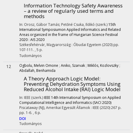
Information Technology Safety Awareness
– a review of regularly used terms and
methods
In: Orosz, Gábor Tamás; Petőné Csuka, Ildikó (szerk.)
15th
International Symposiumon Applied Informatics and Related
Areas organized in the frame of Hungarian Science Festival
2020 : AIS 2020
Székesfehérvár, Magyarország :
Óbudai Egyetem
(2020)
pp.
107-111. , 5 p.
Tudományos
Ogbolu, Melvin Omone
;
Aniko, Szarvak
;
Miklós, Kozlovszky
;
12
Abdallah, Benhamida
A Theory Approach Logic Model:
Preventing Dehydration Symptoms Using
Reduced Alcohol Intake (RAI) Logic Model
In: IEEE (szerk.)
IEEE 14th International Symposium on Applied
Computational Intelligence and Informatics (SACI 2020)
Piscataway (NJ), Amerikai Egyesült Államok :
IEEE
(2020)
267 p.
pp. 1-6. , 6 p.
DOI
Tudományos