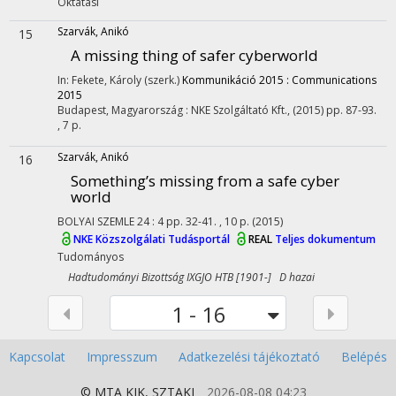
Oktatási
Szarvák, Anikó
15
A missing thing of safer cyberworld
In: Fekete, Károly (szerk.)
Kommunikáció 2015 : Communications
2015
Budapest, Magyarország :
NKE Szolgáltató Kft.
,
(2015)
pp. 87-93.
, 7 p.
Szarvák, Anikó
16
Something’s missing from a safe cyber
world
BOLYAI SZEMLE
24
:
4
pp. 32-41. , 10 p.
(2015)
NKE Közszolgálati Tudásportál
REAL
Teljes dokumentum
Tudományos
Hadtudományi Bizottság IXGJO HTB [1901-] D hazai
1 - 16
Kapcsolat
Impresszum
Adatkezelési tájékoztató
Belépés
© MTA
KIK
,
SZTAKI
2026-08-08 04:23