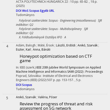
ACTA POLYTECHNICA HUNGARICA
22
:
10
pp. 65-82. , 18 p.
(2025)
DOI
WoS
Scopus
Egyéb URL
Tudományos
Folyóirat szakterülete: Scopus - Engineering (miscellaneous) SJR
indikátor: Q2
Folyóirat szakterülete: Scopus - Multidisciplinary SJR
indikátor: Q2
X. Földtudományok Osztálya XFO A
Adám, Balogh
;
Máté, Érsok
;
László, Erdődi
;
Anikó, Szarvák
;
4
Eszter, Kail
;
Anna, Bánáti
Honeypot optimization based on CTF
game
In: IEEE (szerk.)
IEEE 20th Jubilee World Symposium on Applied
Machine Intelligence and Informatics SAMI (2022) : Proceedings
Poprad, Szlovákia :
Institute of Electrical and Electronics
Engineers (IEEE)
(2022)
507 p.
pp. 153-157. , 5 p.
DOI
Scopus
Tudományos
Anikó, Szarvák
;
Valéria, Póser
5
Review the progress of threat and risk
assessment on 5G network