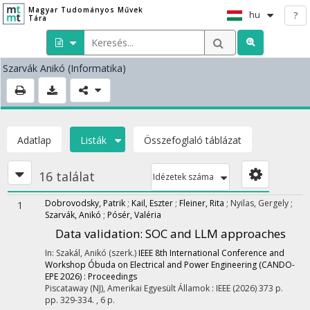
Magyar Tudományos Művek
hu
?
Tára
Szarvák Anikó
(Informatika)
Adatlap
Listák
Összefoglaló táblázat
16 találat
Idézetek száma
Dobrovodsky, Patrik
;
Kail, Eszter
;
Fleiner, Rita
;
Nyilas, Gergely
;
1
Szarvák, Anikó
;
Pósér, Valéria
Data validation: SOC and LLM approaches
In: Szakál, Anikó (szerk.)
IEEE 8th International Conference and
Workshop Óbuda on Electrical and Power Engineering (CANDO-
EPE 2026) : Proceedings
Piscataway (NJ), Amerikai Egyesült Államok :
IEEE
(2026)
373 p.
pp. 329-334. , 6 p.