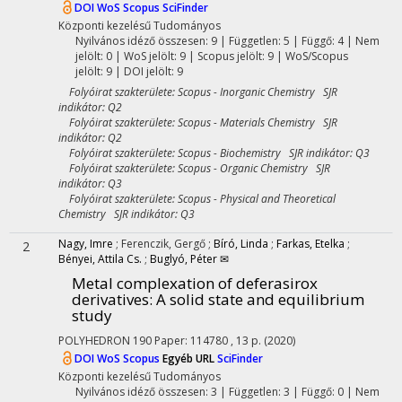
DOI
WoS
Scopus
SciFinder
Központi kezelésű
Tudományos
Nyilvános idéző összesen: 9
| Független: 5 | Függő: 4 | Nem
jelölt: 0 | WoS jelölt: 9 | Scopus jelölt: 9 | WoS/Scopus
jelölt: 9 | DOI jelölt: 9
Folyóirat szakterülete: Scopus - Inorganic Chemistry SJR
indikátor: Q2
Folyóirat szakterülete: Scopus - Materials Chemistry SJR
indikátor: Q2
Folyóirat szakterülete: Scopus - Biochemistry SJR indikátor: Q3
Folyóirat szakterülete: Scopus - Organic Chemistry SJR
indikátor: Q3
Folyóirat szakterülete: Scopus - Physical and Theoretical
Chemistry SJR indikátor: Q3
Nagy, Imre
;
Ferenczik, Gergő
;
Bíró, Linda
;
Farkas, Etelka
;
2
Bényei, Attila Cs.
;
Buglyó, Péter ✉
Metal complexation of deferasirox
derivatives: A solid state and equilibrium
study
POLYHEDRON
190
Paper: 114780 , 13 p.
(2020)
DOI
WoS
Scopus
Egyéb URL
SciFinder
Központi kezelésű
Tudományos
Nyilvános idéző összesen: 3
| Független: 3 | Függő: 0 | Nem