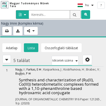
Magyar Tudományos Művek
hu
?
Tára
Nagy Imre
(komplex kémia)
Adatlap
Lista
Összefoglaló táblázat
5 találat
Idézetek száma
Nagy, I
;
Farkas, E ✉
;
Kasparkova, J
;
Kostrhunova, H
;
Brabec, V
;
1
Buglyo, P ✉
Synthesis and characterization of (Ru(II),
Co(III)) heterobimetallic complexes formed
with a 1,10-phenanthroline based
hydroxamic acid conjugate
JOURNAL OF ORGANOMETALLIC CHEMISTRY
916
Paper: 121265 ,
9 p.
(2020)