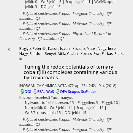
jelölt: 0 | WoS jelölt: 3 | Scopus jelölt: 1 | WoS/Scopus
jelölt: 3 | DOI jelölt: 3
Folyóirat szakterülete: Scopus - Inorganic Chemistry SJR
indikátor: Q2
Folyóirat szakterülete: Scopus - Materials Chemistry SJR
indikátor: Q2
Folyóirat szakterülete: Scopus - Physical and Theoretical
Chemistry SJR indikátor: Q2
Buglyo, Peter ✉
;
Kacsir, Istvan
;
Kozsup, Mate
;
Nagy, Imre
;
3
Nagy, Sandor
;
Benyei, Attila Csaba
;
Kovats, Eva
;
Farkas, Etelka
✉
Tuning the redox potentials of ternary
cobalt(III) complexes containing various
hydroxamates
INORGANICA CHIMICA ACTA
472
pp. 234-242. , 9 p.
(2018)
DOI
REAL
WoS
DEA
Scopus
SciFinder
Központi kezelésű
Tudományos
Nyilvános idéző összesen: 15
| Független: 5 | Függő: 10 |
Nem jelölt: 0 | WoS jelölt: 14 | Scopus jelölt: 15 |
WoS/Scopus jelölt: 15 | DOI jelölt: 15
Folyóirat szakterülete: Scopus - Materials Chemistry SJR
indikátor: Q2
Folyóirat szakterülete: Scopus - Inorganic Chemistry SJR