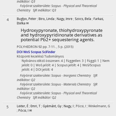
indikátor: Q3
Folyóirat szakterülete: Scopus - Physical and Theoretical
Chemistry SJR indikátor: Q3
Buglyo, Peter
;
Biro, Linda
;
Nagy, Imre
;
Szocs, Bela
;
Farkas,
4
Etelka ✉
Hydroxypyronate, thiohydroxypyronate
and hydroxypyridinonate derivatives as
potential Pb2+ sequestering agents.
POLYHEDRON
92
pp. 7-11. , 5 p.
(2015)
DOI
WoS
Scopus
SciFinder
Központi kezelésű
Tudományos
Nyilvános idéző összesen: 4
| Független: 3 | Függő: 1 | Nem
jelölt: 0 | WoS jelölt: 4 | Scopus jelölt: 4 | WoS/Scopus
jelölt: 4 | DOI jelölt: 4
Folyóirat szakterülete: Scopus - Inorganic Chemistry SJR
indikátor: Q2
Folyóirat szakterülete: Scopus - Materials Chemistry SJR
indikátor: Q2
Folyóirat szakterülete: Scopus - Physical and Theoretical
Chemistry SJR indikátor: Q2
Leiter, É
;
Emri, T
;
Gyémánt, Gy
;
Nagy, I
;
Pócsi, I
;
Winkelmann, G
5
;
Pócsi, I ✉