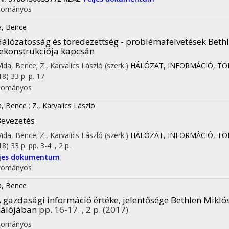
dományos
a, Bence
álózatosság és töredezettség - problémafelvetések Bethl
ekonstrukciója kapcsán
 Vida, Bence; Z., Karvalics László (szerk.)
HÁLÓZAT, INFORMÁCIÓ, TÖRT
18)
33 p.
p. 17
dományos
a, Bence
;
Z., Karvalics László
evezetés
 Vida, Bence; Z., Karvalics László (szerk.)
HÁLÓZAT, INFORMÁCIÓ, TÖRT
18)
33 p.
pp. 3-4. , 2 p.
ljes dokumentum
dományos
a, Bence
 gazdasági információ értéke, jelentősége Bethlen Mikló
álójában
pp. 16-17. , 2 p.
(2017)
dományos