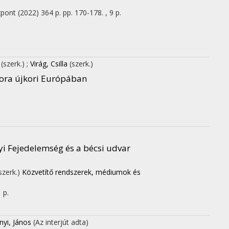
zpont
(2022)
364 p.
pp. 170-178. , 9 p.
(szerk.)
;
Virág, Csilla
(szerk.)
kora újkori Európában
yi Fejedelemség és a bécsi udvar
szerk.)
Közvetítő rendszerek, médiumok és
 p.
nyi, János
(Az interjút adta)