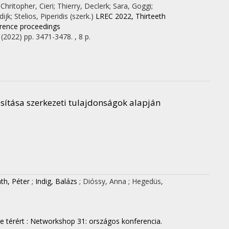
 Chritopher, Cieri; Thierry, Declerk; Sara, Goggi;
k; Stelios, Piperidis (szerk.)
LREC 2022, Thirteeth
erence proceedings
(2022)
pp. 3471-3478. , 8 p.
ítása szerkezeti tulajdonságok alapján
th, Péter
;
Indig, Balázs
;
Dióssy, Anna
;
Hegedüs,
ne térért : Networkshop 31: országos konferencia.