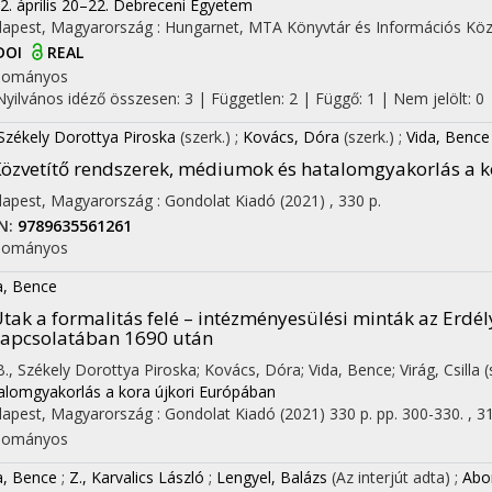
2. április 20–22. Debreceni Egyetem
apest, Magyarország :
Hungarnet
,
MTA Könyvtár és Információs Kö
DOI
REAL
dományos
Nyilvános idéző összesen: 3
| Független: 2 | Függő: 1 | Nem jelölt: 0
 Székely Dorottya Piroska
(szerk.)
;
Kovács, Dóra
(szerk.)
;
Vida, Bence
özvetítő rendszerek, médiumok és hatalomgyakorlás a 
apest, Magyarország :
Gondolat Kiadó
(2021)
,
330 p.
N:
9789635561261
dományos
a, Bence
tak a formalitás felé – intézményesülési minták az Erdél
apcsolatában 1690 után
 B., Székely Dorottya Piroska; Kovács, Dóra; Vida, Bence; Virág, Csilla (
alomgyakorlás a kora újkori Európában
apest, Magyarország :
Gondolat Kiadó
(2021)
330 p.
pp. 300-330. , 31
dományos
a, Bence
;
Z., Karvalics László
;
Lengyel, Balázs
(Az interjút adta)
;
Abo