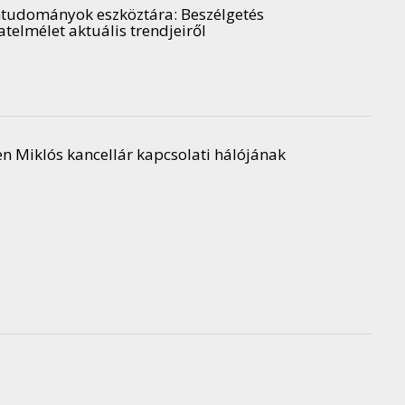
omtudományok eszköztára
: Beszélgetés
telmélet aktuális trendjeiről
n Miklós kancellár kapcsolati hálójának