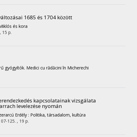
változásai 1685 és 1704 között
Miklós és kora
, 15 p.
ű gyógyítók. Medici cu rădăcini în Micherechi
 berendezkedés kapcsolatainak vizsgálata
arrach levelezése nyomán
zerarcú Erdély : Politika, társadalom, kultúra
107-125. , 19 p.