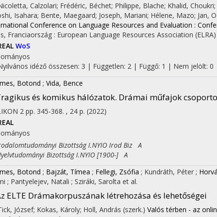
 Nicoletta, Calzolari; Frédéric, Béchet; Philippe, Blache; Khalid, Choukri;
oshi, Isahara; Bente, Maegaard; Joseph, Mariani; Hélene, Mazo; Jan, Odij
ernational Conference on Language Resources and Evaluation : Conf
is, Franciaország :
European Language Resources Association (ELRA)
REAL
WoS
dományos
Nyilvános idéző összesen: 3
| Független: 2 | Függő: 1 | Nem jelölt: 0
mes, Botond
;
Vida, Bence
ragikus és komikus hálózatok. Drámai műfajok csoportos
LIKON
2
pp. 345-368. , 24 p.
(2022)
REAL
dományos
dalomtudományi Bizottság I.NYIO Irod Biz A
lvtudományi Bizottság I.NYIO [1900-] A
mes, Botond
;
Bajzát, Tímea
;
Fellegi, Zsófia
;
Kundráth, Péter
;
Horvá
ni
;
Pantyelejev, Natali
;
Sziráki, Sarolta
et al.
z ELTE Drámakorpuszának létrehozása és lehetőségei
 Tick, József; Kokas, Károly; Holl, András (szerk.)
Valós térben - az onli