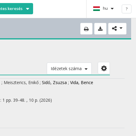
hu
etes keresés
?
Idézetek száma
a
;
Meiszterics, Enikő
;
Sidó, Zsuzsa
;
Vida, Bence
:
1
pp. 39-48. , 10 p.
(2026)