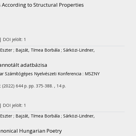
 According to Structural Properties
 DOI jelölt: 1
 Eszter
;
Bajzát, Tímea Borbála
;
Sárközi-Lindner,
 annotált adatbázisa
yar Számítógépes Nyelvészeti Konferencia : MSZNY
t
(2022)
644 p.
pp. 375-388. , 14 p.
 DOI jelölt: 1
 Eszter
;
Bajzát, Tímea Borbála
;
Sárközi-Lindner,
anonical Hungarian Poetry