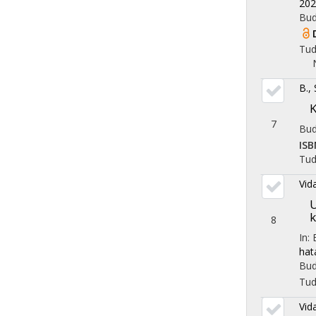
202
Bud
Tu
B.,
K
7
Bud
ISB
Tu
Vid
U
k
8
In:
hat
Bud
Tu
Vid