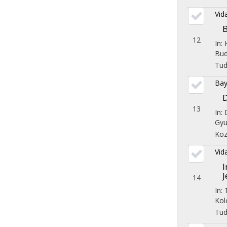
Vid
B
12
In:
Bud
Tu
Bay
D
13
In:
Gyu
Köz
Vid
I
J
14
In:
Kol
Tu