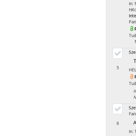
In:
Hit
Int
Par
Tu
Sze
T
5
HE
Tu
Iro
Nye
Sze
Fan
A
6
In: