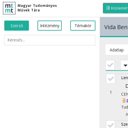
Magyar Tudományos
Közlemé
Művek Tára
Szerző
Intézmény
Témakör
Vida Ben
Adatlap
Len
D
1
CE
Tu
Iro
Sze