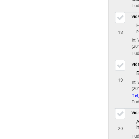
Tu
Vid
H
r
18
In:
(20
Tu
Vid
B
19
In:
(20
Te
Tu
Vid
A
h
20
Tu