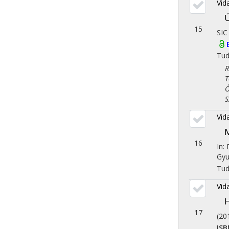
Vid
Ú
15
SIC
Tu
Rég
Tör
Óko
Szo
Vid
M
16
In:
Gyu
Tu
Vid
17
(20
ISB