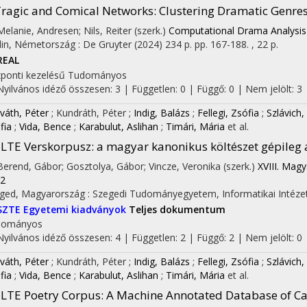
ragic and Comical Networks
: Clustering Dramatic Genres
 Melanie, Andresen; Nils, Reiter (szerk.)
Computational Drama Analysis
lin, Németország :
De Gruyter
(2024)
234 p.
pp. 167-188. , 22 p.
REAL
ponti kezelésű
Tudományos
Nyilvános idéző összesen: 3
| Független: 0 | Függő: 0 | Nem jelölt: 3 |
váth, Péter
;
Kundráth, Péter
;
Indig, Balázs
;
Fellegi, Zsófia
;
Szlávich,
fia
;
Vida, Bence
;
Karabulut, Aslihan
;
Timári, Mária
et al.
LTE Verskorpusz
: a magyar kanonikus költészet gépileg
 Berend, Gábor; Gosztolya, Gábor; Vincze, Veronika (szerk.)
XVIII. Mag
2
ged, Magyarország :
Szegedi Tudományegyetem, Informatikai Intéze
SZTE Egyetemi kiadványok
Teljes dokumentum
dományos
Nyilvános idéző összesen: 4
| Független: 2 | Függő: 2 | Nem jelölt: 0 |
váth, Péter
;
Kundráth, Péter
;
Indig, Balázs
;
Fellegi, Zsófia
;
Szlávich,
fia
;
Vida, Bence
;
Karabulut, Aslihan
;
Timári, Mária
et al.
LTE Poetry Corpus
: A Machine Annotated Database of C