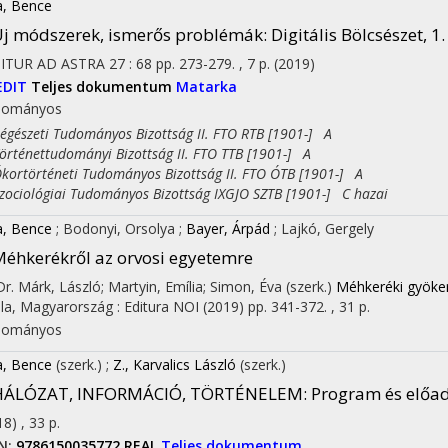
a, Bence
j módszerek, ismerős problémák
: Digitális Bölcsészet, 1.
 ITUR AD ASTRA
27
:
68
pp. 273-279. , 7 p.
(2019)
EDIT
Teljes dokumentum
Matarka
dományos
észeti Tudományos Bizottság II. FTO RTB [1901-] A
ténettudományi Bizottság II. FTO TTB [1901-] A
rtörténeti Tudományos Bizottság II. FTO ÓTB [1901-] A
ciológiai Tudományos Bizottság IXGJO SZTB [1901-] C hazai
a, Bence
;
Bodonyi, Orsolya
;
Bayer, Árpád
;
Lajkó, Gergely
éhkerékről az orvosi egyetemre
 Dr. Márk, László; Martyin, Emília; Simon, Éva (szerk.)
Méhkeréki gyöker
la, Magyarország :
Editura NOI
(2019)
pp. 341-372. , 31 p.
dományos
a, Bence
(szerk.)
;
Z., Karvalics László
(szerk.)
HÁLÓZAT, INFORMÁCIÓ, TÖRTÉNELEM
: Program és előa
18)
,
33 p.
N:
9786150035772
REAL
Teljes dokumentum