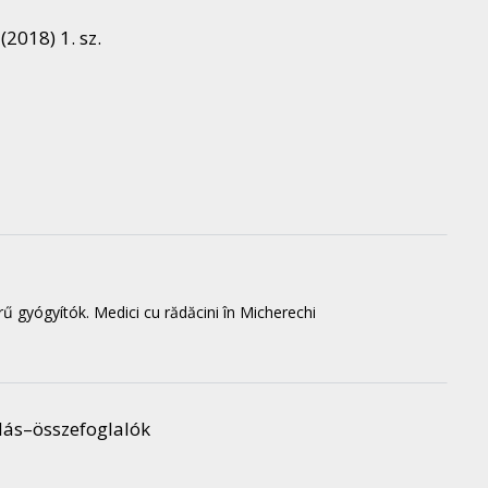
 (2018) 1. sz.
ű gyógyítók. Medici cu rădăcini în Micherechi
dás–összefoglalók