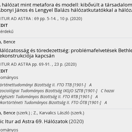
 hálózat mint metafora és modell: kibővült a társadal
bonyi János és Lengyel Balázs hálózatkutatókkal a hálóza
 ITUR AD ASTRA
:
69
pp. 5-14. , 10 p.
(2020)
EDIT
érdekű
a, Bence
on
álózatosság és töredezettség: problémafelvetések Bethle
ekonstrukciója kapcsán
 ITUR AD ASTRA
pp. 69-91. , 23 p.
(2020)
EDIT
dományos
ténettudományi Bizottság II. FTO TTB [1901-] A
ciológiai Tudományos Bizottság IXGJO SZTB [1901-] C hazai
észeti Tudományos Bizottság II. FTO RTB [1901-] A
rtörténeti Tudományos Bizottság II. FTO ÓTB [1901-] A
a, Bence
(szerk.)
;
Z., Karvalics László
(szerk.)
ic Itur ad Astra 69. Hálózatok
(2020)
dományos