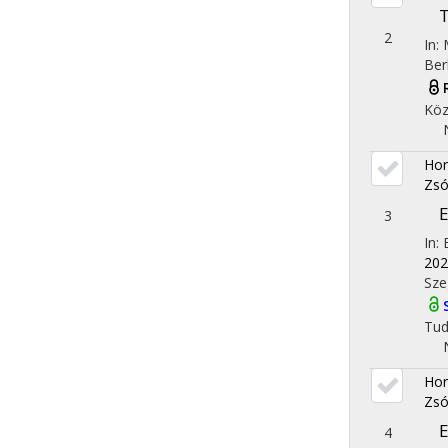
T
2
In:
Ber
Köz
Hor
Zsó
E
3
In:
202
Sze
Tu
Hor
Zsó
E
4