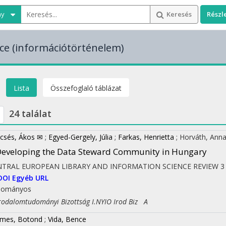
ny
Keresés
Részl
ce
(információtörténelem)
Lista
Összefoglaló táblázat
24 találat
csés, Ákos ✉
;
Egyed-Gergely, Júlia
;
Farkas, Henrietta
;
Horváth, Ann
eveloping the Data Steward Community in Hungary
NTRAL EUROPEAN LIBRARY AND INFORMATION SCIENCE REVIEW
3
DOI
Egyéb URL
dományos
dalomtudományi Bizottság I.NYIO Irod Biz A
mes, Botond
;
Vida, Bence