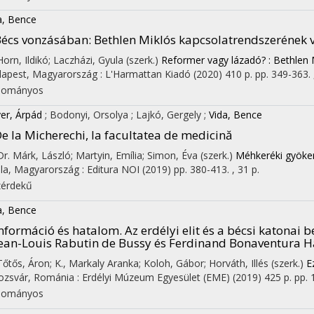
a, Bence
écs vonzásában
: Bethlen Miklós kapcsolatrendszerének 
 Horn, Ildikó; Laczházi, Gyula (szerk.)
Reformer vagy lázadó? : Bethlen 
apest, Magyarország :
L'Harmattan Kiadó
(2020)
410 p.
pp. 349-363. 
dományos
er, Árpád
;
Bodonyi, Orsolya
;
Lajkó, Gergely
;
Vida, Bence
e la Micherechi, la facultatea de medicină
 Dr. Márk, László; Martyin, Emília; Simon, Éva (szerk.)
Méhkeréki gyöker
la, Magyarország :
Editura NOI
(2019)
pp. 380-413. , 31 p.
érdekű
a, Bence
nformáció és hatalom. Az erdélyi elit és a bécsi katonai
ean-Louis Rabutin de Bussy és Ferdinand Bonaventura H
 Tőtős, Áron; K., Markaly Aranka; Koloh, Gábor; Horváth, Illés (szerk.)
E
ozsvár, Románia :
Erdélyi Múzeum Egyesület (EME)
(2019)
425 p.
pp. 
dományos