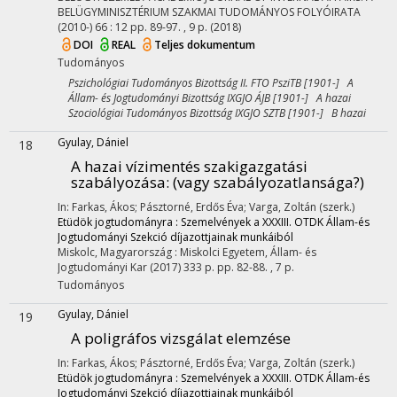
BELÜGYMINISZTÉRIUM SZAKMAI TUDOMÁNYOS FOLYÓIRATA
(2010-)
66
:
12
pp. 89-97. , 9 p.
(2018)
DOI
REAL
Teljes dokumentum
Tudományos
Pszichológiai Tudományos Bizottság II. FTO PsziTB [1901-] A
Állam- és Jogtudományi Bizottság IXGJO ÁJB [1901-] A hazai
Szociológiai Tudományos Bizottság IXGJO SZTB [1901-] B hazai
Gyulay, Dániel
18
A hazai vízimentés szakigazgatási
szabályozása
: (vagy szabályozatlansága?)
In: Farkas, Ákos; Pásztorné, Erdős Éva; Varga, Zoltán (szerk.)
Etüdök jogtudományra : Szemelvények a XXXIII. OTDK Állam-és
Jogtudományi Szekció díjazottjainak munkáiból
Miskolc, Magyarország :
Miskolci Egyetem, Állam- és
Jogtudományi Kar
(2017)
333 p.
pp. 82-88. , 7 p.
Tudományos
Gyulay, Dániel
19
A poligráfos vizsgálat elemzése
In: Farkas, Ákos; Pásztorné, Erdős Éva; Varga, Zoltán (szerk.)
Etüdök jogtudományra : Szemelvények a XXXIII. OTDK Állam-és
Jogtudományi Szekció díjazottjainak munkáiból