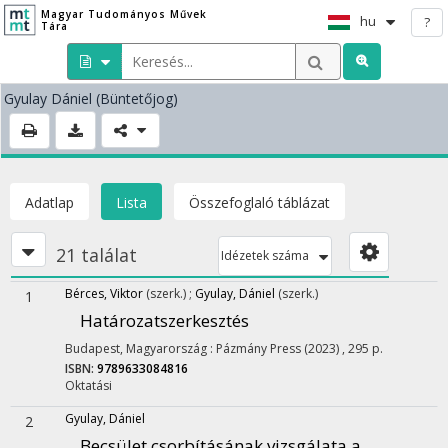
Magyar Tudományos Művek
hu
?
Tára
Gyulay Dániel
(Büntetőjog)
Adatlap
Lista
Összefoglaló táblázat
21 találat
Idézetek száma
Bérces, Viktor
(szerk.)
;
Gyulay, Dániel
(szerk.)
1
Határozatszerkesztés
Budapest, Magyarország :
Pázmány Press
(2023)
,
295 p.
ISBN:
9789633084816
Oktatási
Gyulay, Dániel
2
Becsület csorbításának vizsgálata a