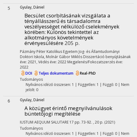
Gyulay, Dániel
5
Becsület csorbításának vizsgálata a
tényállásszerű és társadalomra
veszélyességet nélkülöző cselekmények
körében
: Különös tekintettel az
alkotmányos követelmények
érvényesülésére
205 p.
Pázmány Péter Katolikus Egyetem Jog- és Államtudományi
Doktori Iskola,
Molnár Gábor Miklós
Disszertáció benyújtásának
éve: 2021,
Védés éve: 2022
Megjelenés/Fokozatszerzés éve:
2022
DOI
Teljes dokumentum
Real-PhD
Tudományos
Nyilvános idéző összesen: 1
| Független: 1 | Függő: 0 | Nem
jelölt: 0
Gyulay, Dániel
6
A közügyet érintő megnyilvánulások
büntetőjogi megítélése
IUSTUM AEQUUM SALUTARE
17
pp. 73-92. , 20 p.
(2021)
Tudományos
Nyilvános idéző összesen: 1
| Független: 1 | Függő: 0 | Nem