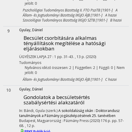
jelölt: 0
Pszichológiai Tudományos Bizottság II. FTO PsziTB [1901-] A
Állam- és Jogtudományi Bizottság IXGJO ÁJB [1901-] A hazai
Szociológiai Tudományos Bizottság IXGJO SZTB [1901-] B hazai
Gyulay, Dániel
9
Becsület csorbítására alkalmas
tényállítások megítélése a hatósági
eljárásokban
ÜGYÉSZEK LAPJA
27
:
1
pp. 31-43. , 13 p.
(2020)
Tudományos
Nyilvános idéző összesen: 2
| Független: 2 | Függő: 0 | Nem
jelölt: 0
Állam- és Jogtudományi Bizottság IXGJO ÁJB [1901-] C hazai
Gyulay, Dániel
10
Gondolatok a becsületsértés
szabálysértési alakzatáról
In: Bándi, Gyula (szerk.)
A sokoldalúság okán : Doktorandusz
tanulmányok a Pázmány jogászképzésének 25. tanévében
Budapest, Magyarország :
Pázmány Press
(2020)
176 p.
pp. 57-
68. , 12 p.
PPKE Publikáció