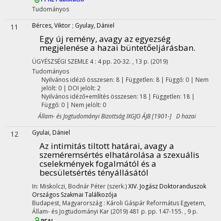
Tudományos
Bérces, Viktor
;
Gyulay, Dániel
11
Egy új remény, avagy az egyezség
megjelenése a hazai büntetőeljárásban.
ÜGYÉSZSÉGI SZEMLE
4
:
4
pp. 20-32. , 13 p.
(2019)
Tudományos
Nyilvános idéző összesen: 8
| Független: 8 | Függő: 0 | Nem
jelölt: 0 | DOI jelölt: 2
Nyilvános idéző+említés összesen: 18
| Független: 18 |
Függő: 0 | Nem jelölt: 0
Állam- és Jogtudományi Bizottság IXGJO ÁJB [1901-] D hazai
Gyulai, Dániel
12
Az intimitás tiltott határai, avagy a
szeméremsértés elhatárolása a szexuális
cselekmények fogalmától és a
becsületsértés tényállásától
In: Miskolczi, Bodnár Péter (szerk.)
XIV. Jogász Doktoranduszok
Országos Szakmai Találkozója
Budapest, Magyarország :
Károli Gáspár Református Egyetem,
Állam- és Jogtudományi Kar
(2019)
481 p.
pp. 147-155. , 9 p.