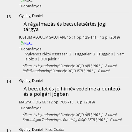
REAL
Tudományos
Gyulay, Dániel
13
A rágalmazás és becsületsértés jogi
tárgya
IUSTUM AEQUUM SALUTARE
15
:
1
pp. 129-141. , 13 p.
(2019)
REAL
Tudományos
Nyilvános idéző összesen: 3
| Független: 3 | Függő: 0 | Nem
jelölt: 0 | DOI jelölt: 1
Állam- és Jogtudományi Bizottság IXGJO ÁJB [1901-] A hazai
Politikatudományi Bizottság IXGJO PTB [1901-] B hazai
Gyulay, Dániel
14
A becsület és jó hírnév védelme a büntető-
és a polgári jogban
MAGYAR JOG
66
:
12
pp. 708-713. , 6 p.
(2019)
Tudományos
Állam- és Jogtudományi Bizottság IXGJO ÁJB [1901-] A hazai
Szociológiai Tudományos Bizottság IXGJO SZTB [1901-] C hazai
Gyulay, Dániel
;
Kiss, Csaba
15