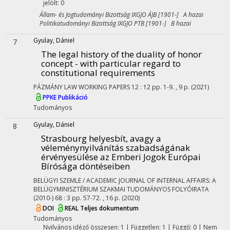
jelölt: 0
Állam- és Jogtudományi Bizottság IXGJO ÁJB [1901-] A hazai
Politikatudományi Bizottság IXGJO PTB [1901-] B hazai
Gyulay, Dániel
7
The legal history of the duality of honor
concept - with particular regard to
constitutional requirements
PÁZMÁNY LAW WORKING PAPERS
12
:
12
pp. 1-9. , 9 p.
(2021)
PPKE Publikáció
Tudományos
Gyulay, Dániel
8
Strasbourg helyesbít, avagy a
véleménynyilvánítás szabadságának
érvényesülése az Emberi Jogok Európai
Bírósága döntéseiben
BELÜGYI SZEMLE / ACADEMIC JOURNAL OF INTERNAL AFFAIRS: A
BELÜGYMINISZTÉRIUM SZAKMAI TUDOMÁNYOS FOLYÓIRATA
(2010-)
68
:
3
pp. 57-72. , 16 p.
(2020)
DOI
REAL
Teljes dokumentum
Tudományos
Nyilvános idéző összesen: 1
| Független: 1 | Függő: 0 | Nem