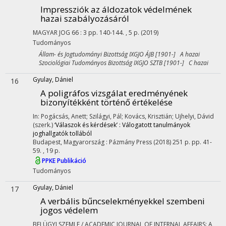
Impressziók az áldozatok védelmének
hazai szabályozásáról
MAGYAR JOG
66
:
3
pp. 140-144. , 5 p.
(2019)
Tudományos
Állam- és Jogtudományi Bizottság IXGJO ÁJB [1901-] A hazai
Szociológiai Tudományos Bizottság IXGJO SZTB [1901-] C hazai
Gyulay, Dániel
16
A poligráfos vizsgálat eredményének
bizonyítékként történő értékelése
In: Pogácsás, Anett; Szilágyi, Pál; Kovács, Krisztián; Ujhelyi, Dávid
(szerk.)
‘Válaszok és kérdések’ : Válogatott tanulmányok
joghallgatók tollából
Budapest, Magyarország :
Pázmány Press
(2018)
251 p.
pp. 41-
59. , 19 p.
PPKE Publikáció
Tudományos
Gyulay, Dániel
17
A verbális bűncselekményekkel szembeni
jogos védelem
BELÜGYI SZEMLE / ACADEMIC JOURNAL OF INTERNAL AFFAIRS: A