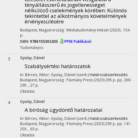
tényállásszerű és jogellenességet
nélkülöző cselekmények körében
: Különös
tekintettel az alkotmányos követelmények
érvényesülésére
Budapest, Magyarország :
Médiatudományi Intézet
(2023)
,
154
p.
ISBN:
9786155302435
PPKE Publikáció
Tudományos
Gyulay, Dániel
3
Szabálysértési határozatok
In: Bérces, Viktor; Gyulay, Dániel (szerk.)
Határozatszerkesztés
Budapest, Magyarország :
Pázmány Press
(2023)
295 p.
pp. 269-
295. , 27 p.
Oktatási
Gyulay, Dániel
4
A bíróság ügydöntő határozatai
In: Bérces, Viktor; Gyulay, Dániel (szerk.)
Határozatszerkesztés
Budapest, Magyarország :
Pázmány Press
(2023)
295 p.
pp. 141-
203. , 63 p.
Oktatási