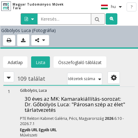
Magyar Tudományos Művek
hu
?
Tára
Gőbölyös Luca
(Fotográfia)
Adatlap
Lista
Összefoglaló táblázat
109 találat
Idézetek száma
Gőbölyös, Luca
1
30 éves az MK: Kamarakiállítás-sorozat
:
Dr. Gőbölyös Luca: "Párosan szép az élet"
tárlatvezetés
PTE Rektori Kabinet Galéria,
Pécs, Magyarország
2026
.6.10 -
2026.7.1
Egyéb URL
Egyéb URL
Művészeti