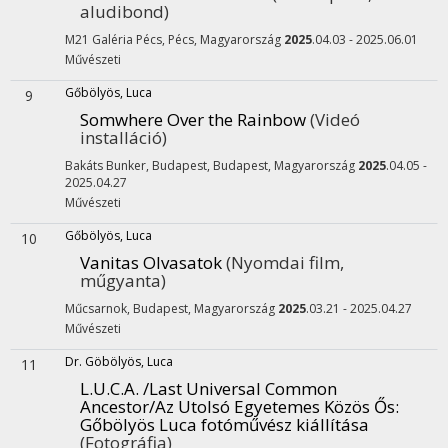
aludibond)
M21 Galéria Pécs,
Pécs, Magyarország
2025
.04.03 - 2025.06.01
Művészeti
Gőbölyös, Luca
9
Somwhere Over the Rainbow
(Videó
installáció)
Bakáts Bunker, Budapest,
Budapest, Magyarország
2025
.04.05 -
2025.04.27
Művészeti
Gőbölyös, Luca
10
Vanitas Olvasatok
(Nyomdai film,
műgyanta)
Műcsarnok,
Budapest, Magyarország
2025
.03.21 - 2025.04.27
Művészeti
Dr. Göbölyös, Luca
11
L.U.C.A. /Last Universal Common
Ancestor/Az Utolsó Egyetemes Közös Ős
:
Gőbölyös Luca fotóművész kiállítása
(Fotográfia)