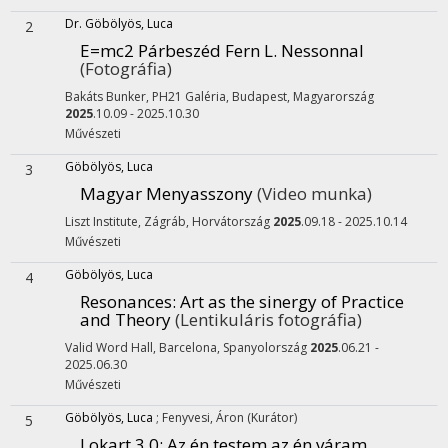
Dr. Göbölyös, Luca
2
E=mc2 Párbeszéd Fern L. Nessonnal
(Fotográfia)
Bakáts Bunker, PH21 Galéria,
Budapest, Magyarország
2025
.10.09 - 2025.10.30
Művészeti
Göbölyös, Luca
3
Magyar Menyasszony
(Video munka)
Liszt Institute,
Zágráb, Horvátország
2025
.09.18 - 2025.10.14
Művészeti
Göbölyös, Luca
4
Resonances: Art as the sinergy of Practice
and Theory
(Lentikuláris fotográfia)
Valid Word Hall,
Barcelona, Spanyolország
2025
.06.21 -
2025.06.30
Művészeti
Göbölyös, Luca
;
Fenyvesi, Áron
(Kurátor)
5
Lokart 3.0
: Az én testem az én váram