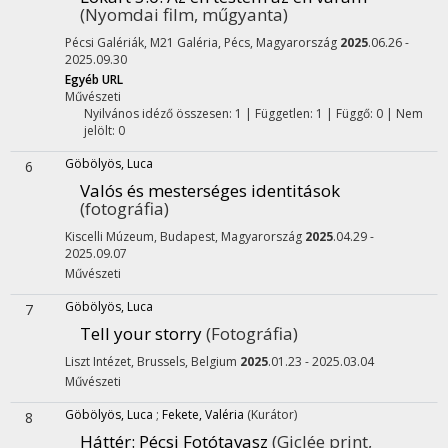
(Nyomdai film, műgyanta)
Pécsi Galériák, M21 Galéria,
Pécs, Magyarország
2025
.06.26 -
2025.09.30
Egyéb URL
Művészeti
Nyilvános idéző összesen: 1
| Független: 1 | Függő: 0 | Nem
jelölt: 0
Göbölyös, Luca
6
Valós és mesterséges identitások
(fotográfia)
Kiscelli Múzeum,
Budapest, Magyarország
2025
.04.29 -
2025.09.07
Művészeti
Göbölyös, Luca
7
Tell your storry
(Fotográfia)
Liszt Intézet,
Brussels, Belgium
2025
.01.23 - 2025.03.04
Művészeti
Göbölyös, Luca
;
Fekete, Valéria
(Kurátor)
8
Háttér
: Pécsi Fotótavasz
(Giclée print,