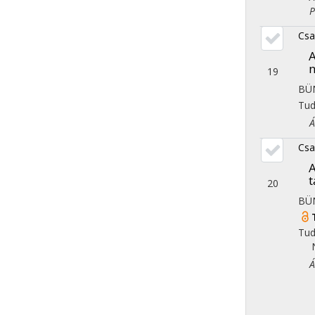
Pol
Csa
A
19
BÜ
Tu
Áll
Csa
A
t
20
BÜ
Tu
Áll