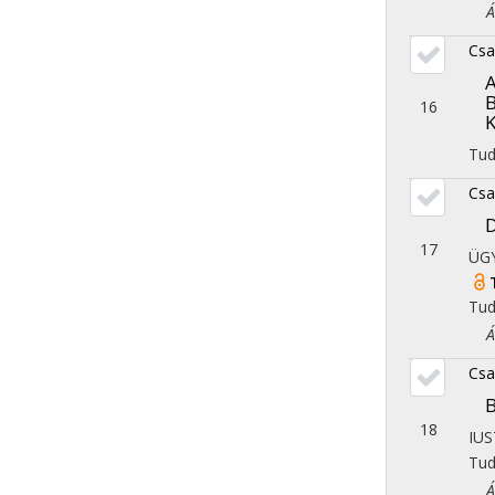
Áll
Csa
A
B
16
K
Tu
Csa
D
17
ÜG
Tu
Áll
Csa
B
18
IU
Tu
Áll