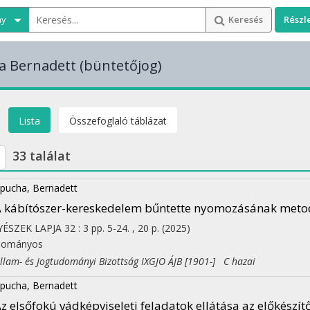
ny
Keresés
Részl
a Bernadett
(büntetőjog)
Lista
Összefoglaló táblázat
33 találat
pucha, Bernadett
 kábítószer-kereskedelem bűntette nyomozásának metodi
YÉSZEK LAPJA
32
:
3
pp. 5-24. , 20 p.
(2025)
dományos
am- és Jogtudományi Bizottság IXGJO ÁJB [1901-] C hazai
pucha, Bernadett
z elsőfokú vádképviseleti feladatok ellátása az előkészít