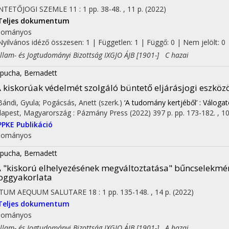
NTETŐJOGI SZEMLE
11
:
1
pp. 38-48. , 11 p.
(2022)
Teljes dokumentum
dományos
Nyilvános idéző összesen: 1
| Független: 1 | Függő: 0 | Nem jelölt: 0 |
am- és Jogtudományi Bizottság IXGJO ÁJB [1901-] C hazai
on
pucha, Bernadett
 kiskorúak védelmét szolgáló büntető eljárásjogi eszköz
 Bándi, Gyula; Pogácsás, Anett (szerk.)
‘A tudomány kertjéből’ : Válog
apest, Magyarország :
Pázmány Press
(2022)
397 p.
pp. 173-182. , 10
PPKE Publikáció
dományos
pucha, Bernadett
 "kiskorú elhelyezésének megváltoztatása" bűncselekmé
oggyakorlata
STUM AEQUUM SALUTARE
18
:
1
pp. 135-148. , 14 p.
(2022)
Teljes dokumentum
dományos
am- és Jogtudományi Bizottság IXGJO ÁJB [1901-] A hazai