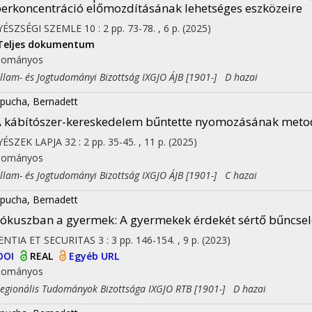
erkoncentráció előmozdításának lehetséges eszközeire
YÉSZSÉGI SZEMLE
10
:
2
pp. 73-78. , 6 p.
(2025)
Teljes dokumentum
dományos
am- és Jogtudományi Bizottság IXGJO ÁJB [1901-] D hazai
pucha, Bernadett
 kábítószer-kereskedelem bűntette nyomozásának metod
YÉSZEK LAPJA
32
:
2
pp. 35-45. , 11 p.
(2025)
dományos
am- és Jogtudományi Bizottság IXGJO ÁJB [1901-] C hazai
pucha, Bernadett
ókuszban a gyermek: A gyermekek érdekét sértő bűncse
ENTIA ET SECURITAS
3
:
3
pp. 146-154. , 9 p.
(2023)
DOI
REAL
Egyéb URL
dományos
ionális Tudományok Bizottsága IXGJO RTB [1901-] D hazai