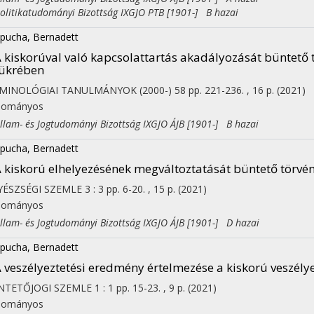
itikatudományi Bizottság IXGJO PTB [1901-] B hazai
pucha, Bernadett
 kiskorúval való kapcsolattartás akadályozását büntető 
ükrében
IMINOLÓGIAI TANULMÁNYOK (2000-)
58
pp. 221-236. , 16 p.
(2021)
dományos
am- és Jogtudományi Bizottság IXGJO ÁJB [1901-] B hazai
pucha, Bernadett
 kiskorú elhelyezésének megváltoztatását büntető törvén
YÉSZSÉGI SZEMLE
3
:
3
pp. 6-20. , 15 p.
(2021)
dományos
am- és Jogtudományi Bizottság IXGJO ÁJB [1901-] D hazai
pucha, Bernadett
 veszélyeztetési eredmény értelmezése a kiskorú veszély
NTETŐJOGI SZEMLE
1
:
1
pp. 15-23. , 9 p.
(2021)
dományos