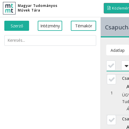
Magyar Tudományos
Közlemé
Művek Tára
Szerző
Intézmény
Témakör
Csapuch
Adatlap
Csa
A
1
ÜG
Tu
Áll
Csa
A