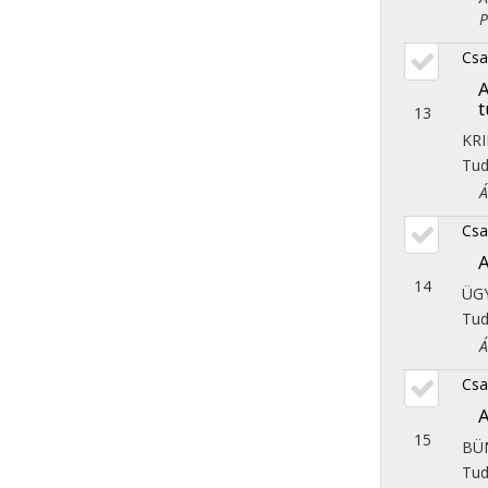
Pol
Csa
A
t
13
KR
Tu
Áll
Csa
A
14
ÜG
Tu
Áll
Csa
A
15
BÜ
Tu