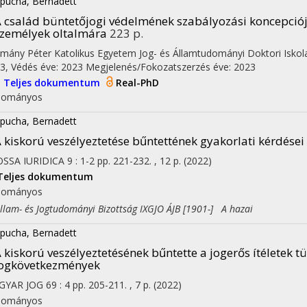
pucha, Bernadett
 család büntetőjogi védelmének szabályozási koncepciój
zemélyek oltalmára
223 p.
mány Péter Katolikus Egyetem Jog- és Államtudományi Doktori Iskol
3,
Védés éve: 2023
Megjelenés/Fokozatszerzés éve: 2023
I
Teljes dokumentum
Real-PhD
dományos
pucha, Bernadett
 kiskorú veszélyeztetése bűntettének gyakorlati kérdései
SSA IURIDICA
9
:
1-2
pp. 221-232. , 12 p.
(2022)
Teljes dokumentum
dományos
am- és Jogtudományi Bizottság IXGJO ÁJB [1901-] A hazai
pucha, Bernadett
 kiskorú veszélyeztetésének bűntette a jogerős ítéletek tü
jogkövetkezmények
GYAR JOG
69
:
4
pp. 205-211. , 7 p.
(2022)
dományos