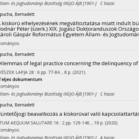
am- és Jogtudományi Bizottság IXGJO ÁJB [1901-] C hazai
pucha, Bernadett
 kiskorú elhelyezésének megváltoztatása miatt indult bün
odnár Péter (szerk.) XIX. Jogász Doktoranduszok Országo
ároli Gáspár Roformátus Egyetem Állam- és Jogtudomán
dományos
pucha, Bernadett
ilemmas of legal practice concerning the delinquency o
YÉSZEK LAPJA
28
:
6
pp. 77-84. , 8 p.
(2021)
Teljes dokumentum
dományos
am- és Jogtudományi Bizottság IXGJO ÁJB [1901-] C hazai
pucha, Bernadett
üntetőjogi beavatkozás a kiskorúval való kapcsolattart
STUM AEQUUM SALUTARE
16
:
2
pp. 129-146. , 18 p.
(2020)
dományos
am- és Jogtudományi Bizottság IXGJO ÁJB [1901-] A hazai