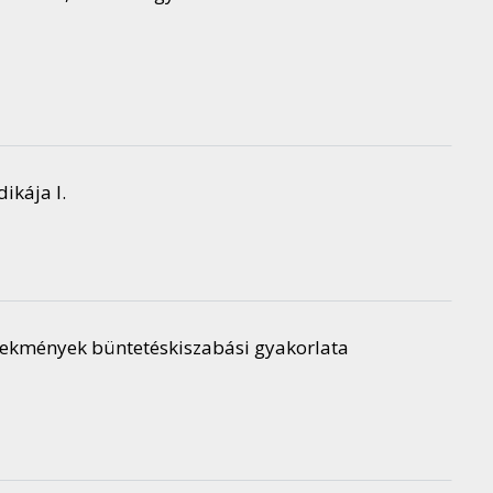
ikája I.
lekmények büntetéskiszabási gyakorlata