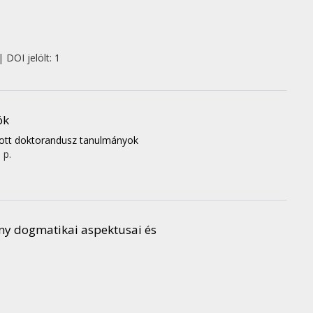
 DOI jelölt: 1
ök
atott doktorandusz tanulmányok
 p.
ny dogmatikai aspektusai és