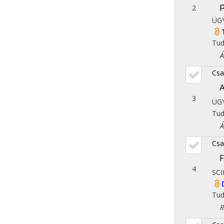
p
2
ÜG
Tu
Áll
Csa
A
3
ÜG
Tu
Áll
Csa
F
4
SCI
Tu
Reg