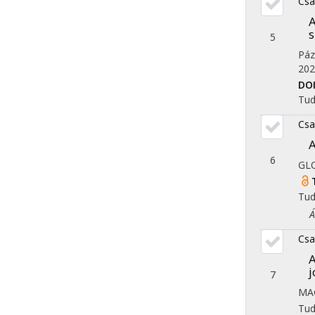
Csa
A
s
5
Páz
202
DO
Tu
Csa
A
6
GLO
Tu
Áll
Csa
A
7
MA
Tu