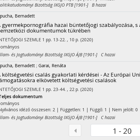
itikatudományi Bizottság IXGJO PTB [1901-] B hazai
pucha, Bernadett
 gyermekpornográfia hazai büntetőjogi szabályozása, s a
nemzetközi dokumentumok tükrében
NTETŐJOGI SZEMLE
1
pp. 13-22. , 10 p.
(2020)
dományos
am- és Jogtudományi Bizottság IXGJO ÁJB [1901-] C hazai
pucha, Bernadett
;
Garai, Renáta
 költségvetési csalás gyakorlati kérdései - Az Európai U
ámogatásokra elkövetett költségvetési csalások
NTETŐJOGI SZEMLE
1
pp. 23-44. , 22 p.
(2020)
Teljes dokumentum
dományos
Nyilvános idéző összesen: 2
| Független: 1 | Függő: 1 | Nem jelölt: 0
am- és Jogtudományi Bizottság IXGJO ÁJB [1901-] C hazai
1 - 20