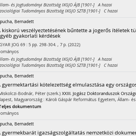
am- és Jogtudományi Bizottság IXGJO ÁJB [1901-] A hazai
ciológiai Tudományos Bizottság IXGJO SZTB [1901-] C hazai
pucha, Bernadett
 kiskorú veszélyeztetésének bűntette a jogerős ítéletek tü
gyéb gyakorlati kérdések
GYAR JOG
69
:
5
pp. 298-304. , 7 p.
(2022)
dományos
am- és Jogtudományi Bizottság IXGJO ÁJB [1901-] A hazai
ciológiai Tudományos Bizottság IXGJO SZTB [1901-] C hazai
pucha, Bernadett
 gyermektartási kötelezettség elmulasztása egy országo
 Miskolczi-Bodnár, Péter (szerk.)
XXIII. Jogász Doktoranduszok Ország
apest, Magyarország :
Károli Gáspár Református Egyetem, Állam- é
Teljes dokumentum
dományos
pucha, Bernadett
 gyermekbarát igazságszolgáltatás nemzetközi dokum