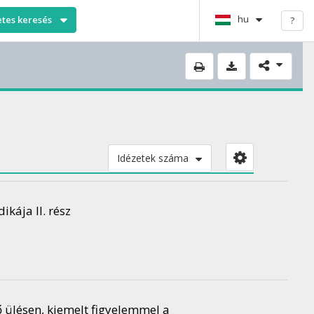
hu
etes keresés
?
Idézetek száma
kája II. rész
ő ülésen, kiemelt figyelemmel a