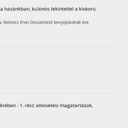
a hazánkban, különös tekintettel a kiskorú
a,
Belovics Ervin
Disszertáció benyújtásának éve:
krében - 1. rész: elkövetési magatartások,