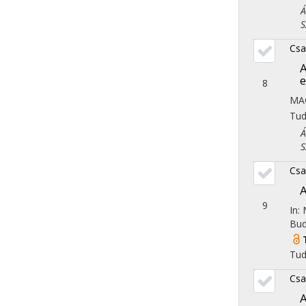
Áll
Szo
Csa
A
e
8
MA
Tu
Áll
Szo
Csa
A
9
In:
Bud
Tu
Csa
A