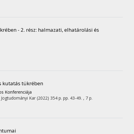
krében - 2. rész: halmazati, elhatárolási és
s kutatás tükrében
os Konferenciája
s Jogtudományi Kar
(2022)
354 p.
pp. 43-49. , 7 p.
entumai