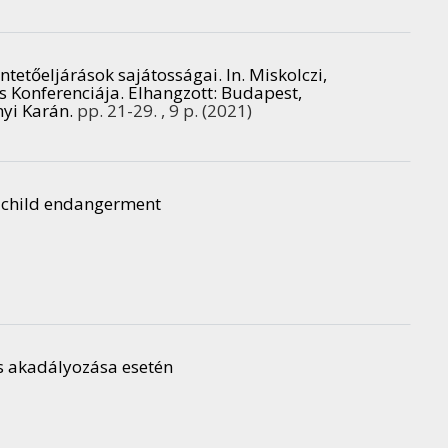
tetőeljárások sajátosságai. In. Miskolczi,
s Konferenciája. Elhangzott: Budapest,
yi Karán.
pp. 21-29. , 9 p.
(2021)
f child endangerment
ás akadályozása esetén