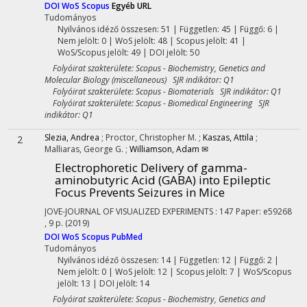
DOI
WoS
Scopus
Egyéb URL
Tudományos
Nyilvános idéző összesen: 51
| Független: 45 | Függő: 6 |
Nem jelölt: 0 | WoS jelölt: 48 | Scopus jelölt: 41 |
WoS/Scopus jelölt: 49 | DOI jelölt: 50
Folyóirat szakterülete: Scopus - Biochemistry, Genetics and
Molecular Biology (miscellaneous) SJR indikátor: Q1
Folyóirat szakterülete: Scopus - Biomaterials SJR indikátor: Q1
Folyóirat szakterülete: Scopus - Biomedical Engineering SJR
indikátor: Q1
Slezia, Andrea
;
Proctor, Christopher M.
;
Kaszas, Attila
;
2
Malliaras, George G.
;
Williamson, Adam ✉
Electrophoretic Delivery of gamma-
aminobutyric Acid (GABA) into Epileptic
Focus Prevents Seizures in Mice
JOVE-JOURNAL OF VISUALIZED EXPERIMENTS
:
147
Paper: e59268
, 9 p.
(2019)
DOI
WoS
Scopus
PubMed
Tudományos
Nyilvános idéző összesen: 14
| Független: 12 | Függő: 2 |
Nem jelölt: 0 | WoS jelölt: 12 | Scopus jelölt: 7 | WoS/Scopus
jelölt: 13 | DOI jelölt: 14
Folyóirat szakterülete: Scopus - Biochemistry, Genetics and