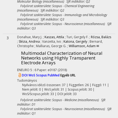
Molecular Biology (miscellaneous) SJR indikátor: Q2
Folyóirat szakterülete: Scopus - Chemical Engineering
(miscellaneous) SJR indikátor: Q2
Folyóirat szakterülete: Scopus - Immunology and Microbiology
(miscellaneous) SJR indikátor: Q3
Folyóirat szakterülete: Scopus - Neuroscience (miscellaneous) SJR
indikátor: Q3
Donahue, Mary J.
;
Kaszas, Attila
;
Turi, Gergely F.
;
Rózsa, Balázs
3
;
Slézia, Andrea
;
Vanzetta, Ivo
;
Katona, Gergely
;
Bernard,
Christophe
;
Malliaras, George G.
;
Williamson, Adam ✉
Multimodal Characterization of Neural
Networks using Highly Transparent
Electrode Arrays
ENEURO
5
:
6
Paper: e0187
(2018)
DOI
WoS
Scopus
PubMed
Egyéb URL
Tudományos
Nyilvános idéző összesen: 37
| Független: 26 | Függő: 11 |
Nem jelölt: 0 | WoS jelölt: 31 | Scopus jelölt: 30 |
WoS/Scopus jelölt: 33 | DOI jelölt: 33
Folyóirat szakterülete: Scopus - Medicine (miscellaneous) SJR
indikátor: D1
Folyóirat szakterülete: Scopus - Neuroscience (miscellaneous) SJR
indikátor: Q1