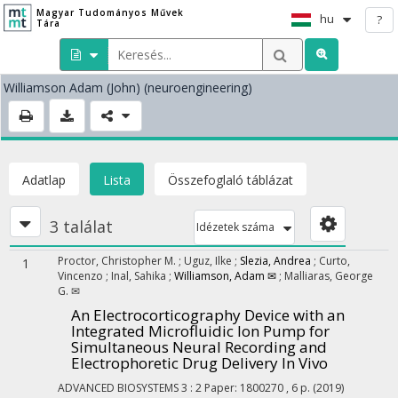
Magyar Tudományos Művek
hu
?
Tára
Williamson Adam
(John) (neuroengineering)
Adatlap
Lista
Összefoglaló táblázat
3 találat
Idézetek száma
Proctor, Christopher M.
;
Uguz, Ilke
;
Slezia, Andrea
;
Curto,
1
Vincenzo
;
Inal, Sahika
;
Williamson, Adam ✉
;
Malliaras, George
G. ✉
An Electrocorticography Device with an
Integrated Microfluidic Ion Pump for
Simultaneous Neural Recording and
Electrophoretic Drug Delivery In Vivo
ADVANCED BIOSYSTEMS
3
:
2
Paper: 1800270 , 6 p.
(2019)