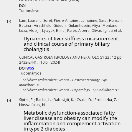
DOI
Tudományos
Lam, Laurent
;
Soret, Pierre-Antoine
;
Lemoinne, Sara
;
Hansen,
13
Bettina
;
Hirschfield, Gideon
;
Gulamhusein, Aliya
;
Montano-
Loza, Aldo J.
;
Lytvyak, Ellina
;
Parés, Albert
;
Olivas, Ignasi
et al.
Dynamics of liver stiffness measurement
and clinical course of primary biliary
cholangitis
CLINICAL GASTROENTEROLOGY AND HEPATOLOGY
22
:
12
pp.
2432-2441. , 10 p.
(2024)
DOI
WoS
Tudományos
Folyóirat szakterülete: Scopus - Gastroenterology SJR
indikátor: D1
Folyóirat szakterülete: Scopus - Hepatology SJR indikátor: D1
Sipter, E.
;
Barkai, L.
;
Babayigit, K.
;
Csuka, D.
;
Prohaszka, Z.
;
14
Hosszufalusi, N.
Metabolic dysfunction-associated fatty
liver disease and obesity can modify the
inflammation and complement activation
in type 2 diabetes