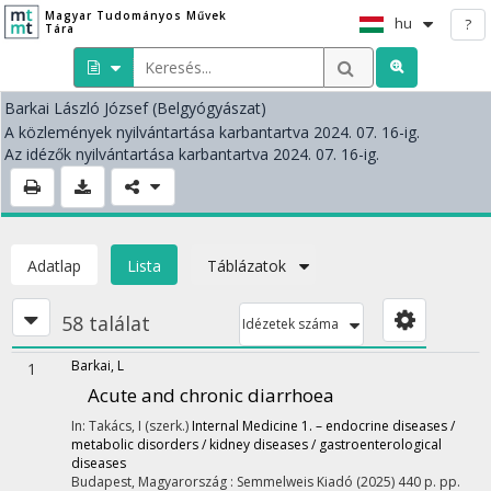
Magyar Tudományos Művek
hu
?
Tára
Barkai László József
(Belgyógyászat)
A közlemények nyilvántartása karbantartva 2024. 07. 16-ig.
Az idézők nyilvántartása karbantartva 2024. 07. 16-ig.
Adatlap
Lista
Táblázatok
58 találat
Idézetek száma
Barkai, L
1
Acute and chronic diarrhoea
In: Takács, I (szerk.)
Internal Medicine 1. – endocrine diseases /
metabolic disorders / kidney diseases / gastroenterological
diseases
Budapest, Magyarország :
Semmelweis Kiadó
(2025)
440 p.
pp.