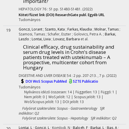
important?
HEPATOLOGY
76
:
S1
pp. S1480-S1481.
(2022)
Kötet/füzet link (DOI)
ResearchGate publ.
Egyéb URL
Tudományos
Gonczi, Lorant
;
Szanto, Kata
;
Farkas, Klaudia
;
Molnar, Tamas
;
19
Szamosi, Tamas
;
Schafer, Eszter
;
Golovics, Petra A.
;
Barkai,
Laszlo
;
Lontai, Livia
;
Lovasz, Barbara
et al.
Clinical efficacy, drug sustainability and
serum drug levels in Crohn's disease
patients treated with ustekinumab – A
prospective, multicenter cohort from
Hungary
DIGESTIVE AND LIVER DISEASE
54
:
2
pp. 207-213. , 7 p.
(2022)
DOI
WoS
Scopus
PubMed
SZTE Publicatio
Tudományos
Nyilvános idéző összesen: 14
| Független: 13 | Függő: 1 |
Nem jelölt: 0 | WoS jelölt: 12 | Scopus jelölt: 13 |
WoS/Scopus jelölt: 13 | DOI jelölt: 13
Folyóirat szakterülete: Scopus - Gastroenterology SJR
indikátor: Q2
Folyóirat szakterülete: Scopus - Hepatology SJR indikátor: Q2
Lontai, L
;
Gonczi, L
;
Komlodi, N
;
Balogh, F
;
Barkai, L
;
Ilias, A
;
20