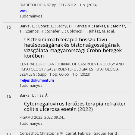
DIABETOLOGIA
67
pp. S312-S312. , 1 p.
(2024)
WoS
Tudományos
Barkai, L.
;
Gönczi, L.
;
Szőnyi, D.
;
Farkas, K.
;
Farkas, B.
;
Molnár,
15
T.
;
Szamosi, T.
;
Schäfer, E.
;
Golovics, P.
;
Juhász, M.
et al.
Usztekinumab terápia hosszú távú
hatásosságának és biztonságosságának
vizsgálata magyarországi Crohn-betegek
körében
CENTRAL EUROPEAN JOURNAL OF GASTROENTEROLOGY AND
HEPATOLOGY / GASZTROENTEROLÓGIAI ÉS HEPATOLÓGIAI
SZEMLE
9
:
Suppl. 1
pp. 66-66. , 1 p.
(2023)
Teljes dokumentum
Tudományos
Barkai, L
;
Iliás, Á
16
Cytomegalovírus fertőzés terápia refrakter
colitis ulcerosa esetén
(2022)
FIGAMU 2022
,
2022.09.24.
,
Tudományos
Corpechot, Christophe ✉
;
Carrat, Fabrice
;
Gaouar, Farid
;
17