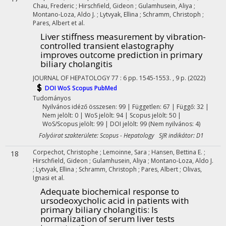
Chau, Frederic
;
Hirschfield, Gideon
;
Gulamhusein, Aliya
;
Montano-Loza, Aldo J.
;
Lytvyak, Ellina
;
Schramm, Christoph
;
Pares, Albert
et al.
Liver stiffness measurement by vibration-
controlled transient elastography
improves outcome prediction in primary
biliary cholangitis
JOURNAL OF HEPATOLOGY
77
:
6
pp. 1545-1553. , 9 p.
(2022)
DOI
WoS
Scopus
PubMed
Tudományos
Nyilvános idéző összesen: 99
| Független: 67 | Függő: 32 |
Nem jelölt: 0 | WoS jelölt: 94 | Scopus jelölt: 50 |
WoS/Scopus jelölt: 99 | DOI jelölt: 99 (Nem nyilvános: 4)
Folyóirat szakterülete: Scopus - Hepatology SJR indikátor: D1
Corpechot, Christophe
;
Lemoinne, Sara
;
Hansen, Bettina E.
;
18
Hirschfield, Gideon
;
Gulamhusein, Aliya
;
Montano-Loza, Aldo J.
;
Lytvyak, Ellina
;
Schramm, Christoph
;
Pares, Albert
;
Olivas,
Ignasi
et al.
Adequate biochemical response to
ursodeoxycholic acid in patients with
primary biliary cholangitis: Is
normalization of serum liver tests