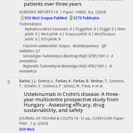
patients over three years
SCIENTIFIC REPORTS
14
:
1
Paper: 14909 , 8 p.
(2024)
DOI
WoS
Scopus
PubMed
SZTE Publicatio
Tudományos
Nyilvános idéző összesen: 6
| Független: 6 | Függő: 0 | Nem
jelölt: 0 | WoS jelölt: 4 | Scopus jelölt: 6 | WoS/Scopus
jelölt: 6 | DOI jelölt: 6
Folyóirat szakterülete: Scopus - Multidisciplinary SJR
indikátor: Q1
Szociológiai Tudományos Bizottság IXGJO SZTB [1901-] A
nemzetközi
Regionális Tudományok Bizottsága IXGJO RTB [1901-] B
nemzetközi
Barkai, L J
;
Gonczi, L
;
Farkas, K
;
Farkas, B
;
Molnar, T
;
Szamosi,
5
T
;
Schafer, E
;
Golovics, P
;
Juhasz, M
;
Patai, A
et al.
Ustekinumab in Crohn’s disease: A three-
year multicentre prospective study from
Hungary - Assessing efficacy, drug
sustainability, and safety
JOURNAL OF CROHNS & COLITIS
18
:
S1
pp. i1249-i1249. Paper:
P661 , 1 p.
(2024)
DOI
WoS