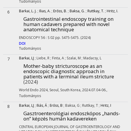
Tudományos
Barkai, L. J.
;
Ilias, A.
;
Erőss, B.
;
Baksa, G.
;
Ruttkay, T.
;
Hritz, I.
6
Gastrointestinal endoscopy training on
human cadavers prepared with novel
anatomical technique
ENDOSCOPY
56
:
S 02
pp. S475-S475.
(2024)
DOI
Tudományos
Barkai, LJ
;
Liebe, R
;
Finta, A
;
Szalai, M
;
Madacsy, L
7
Mother-baby stricturoscope as an
endoscopic diagnostic approach in
patients with a terminal ileum stricture
(2024)
World Endo 2024, Seoul, South Korea
,
2024.07.04-06.
,
Tudományos
Barkai, LJ
;
Iliás, Á
;
Erőss, B
;
Baksa, G
;
Ruttkay, T
;
Hritz, I
8
Gasztroenterológiai endoszkópos „hands-
on” képzés humán kadavereken
CENTRAL EUROPEAN JOURNAL OF GASTROENTEROLOGY AND