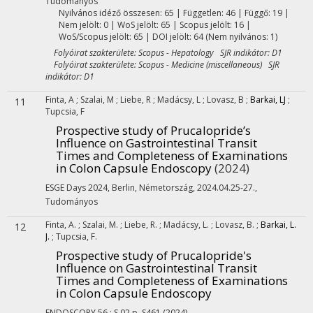
Tudományos
Nyilvános idéző összesen: 65
| Független: 46 | Függő: 19 |
Nem jelölt: 0 | WoS jelölt: 65 | Scopus jelölt: 16 |
WoS/Scopus jelölt: 65 | DOI jelölt: 64 (Nem nyilvános: 1)
Folyóirat szakterülete: Scopus - Hepatology SJR indikátor: D1
Folyóirat szakterülete: Scopus - Medicine (miscellaneous) SJR
indikátor: D1
Finta, A
;
Szalai, M
;
Liebe, R
;
Madácsy, L
;
Lovasz, B
;
Barkai, LJ
;
11
Tupcsia, F
Prospective study of Prucalopride’s
Influence on Gastrointestinal Transit
Times and Completeness of Examinations
in Colon Capsule Endoscopy
(2024)
ESGE Days 2024, Berlin, Németország
,
2024.04.25-27.
,
Tudományos
Finta, A.
;
Szalai, M.
;
Liebe, R.
;
Madácsy, L.
;
Lovasz, B.
;
Barkai, L.
12
J.
;
Tupcsia, F.
Prospective study of Prucalopride's
Influence on Gastrointestinal Transit
Times and Completeness of Examinations
in Colon Capsule Endoscopy
ENDOSCOPY
56
:
S 02
p. S461
(2024)