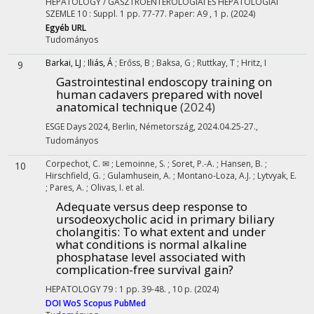
HEPATOLOGY / GASZTROENTEROLÓGIAI ÉS HEPATOLÓGIAI
SZEMLE
10
:
Suppl. 1
pp. 77-77. Paper: A9 , 1 p.
(2024)
Egyéb URL
Tudományos
Barkai, LJ
;
Iliás, Á
;
Erőss, B
;
Baksa, G
;
Ruttkay, T
;
Hritz, I
9
Gastrointestinal endoscopy training on
human cadavers prepared with novel
anatomical technique
(2024)
ESGE Days 2024, Berlin, Németország
,
2024.04.25-27.
,
Tudományos
Corpechot, C. ✉
;
Lemoinne, S.
;
Soret, P.-A.
;
Hansen, B.
;
10
Hirschfield, G.
;
Gulamhusein, A.
;
Montano-Loza, A.J.
;
Lytvyak, E.
;
Pares, A.
;
Olivas, I.
et al.
Adequate versus deep response to
ursodeoxycholic acid in primary biliary
cholangitis: To what extent and under
what conditions is normal alkaline
phosphatase level associated with
complication-free survival gain?
HEPATOLOGY
79
:
1
pp. 39-48. , 10 p.
(2024)
DOI
WoS
Scopus
PubMed