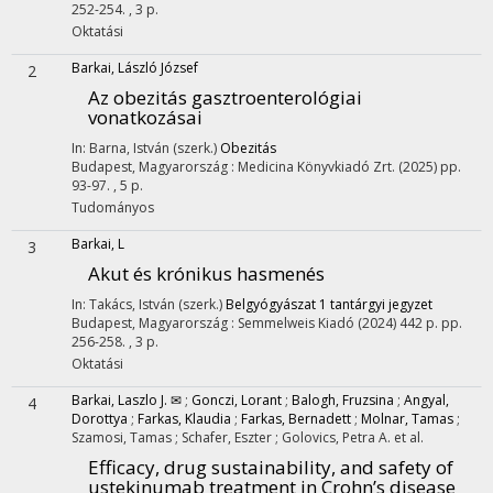
252-254. , 3 p.
Oktatási
Barkai, László József
2
Az obezitás gasztroenterológiai
vonatkozásai
In: Barna, István (szerk.)
Obezitás
Budapest, Magyarország :
Medicina Könyvkiadó Zrt.
(2025)
pp.
93-97. , 5 p.
Tudományos
Barkai, L
3
Akut és krónikus hasmenés
In: Takács, István (szerk.)
Belgyógyászat 1 tantárgyi jegyzet
Budapest, Magyarország :
Semmelweis Kiadó
(2024)
442 p.
pp.
256-258. , 3 p.
Oktatási
Barkai, Laszlo J. ✉
;
Gonczi, Lorant
;
Balogh, Fruzsina
;
Angyal,
4
Dorottya
;
Farkas, Klaudia
;
Farkas, Bernadett
;
Molnar, Tamas
;
Szamosi, Tamas
;
Schafer, Eszter
;
Golovics, Petra A.
et al.
Efficacy, drug sustainability, and safety of
ustekinumab treatment in Crohn’s disease