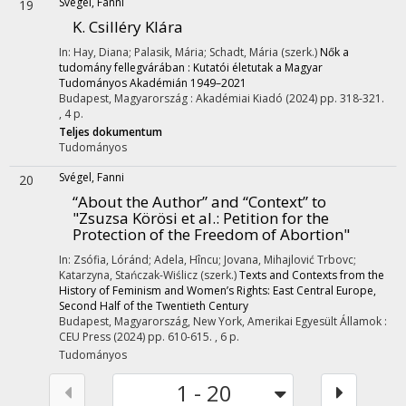
Svégel, Fanni
19
K. Csilléry Klára
In: Hay, Diana; Palasik, Mária; Schadt, Mária (szerk.)
Nők a
tudomány fellegvárában : Kutatói életutak a Magyar
Tudományos Akadémián 1949–2021
Budapest, Magyarország :
Akadémiai Kiadó
(2024)
pp. 318-321.
, 4 p.
Teljes dokumentum
Tudományos
Svégel, Fanni
20
“About the Author” and “Context” to
"Zsuzsa Körösi et al.: Petition for the
Protection of the Freedom of Abortion"
In: Zsófia, Lóránd; Adela, Hîncu; Jovana, Mihajlović Trbovc;
Katarzyna, Stańczak-Wiślicz (szerk.)
Texts and Contexts from the
History of Feminism and Women’s Rights: East Central Europe,
Second Half of the Twentieth Century
Budapest, Magyarország,
New York, Amerikai Egyesült Államok :
CEU Press
(2024)
pp. 610-615. , 6 p.
Tudományos
1 - 20