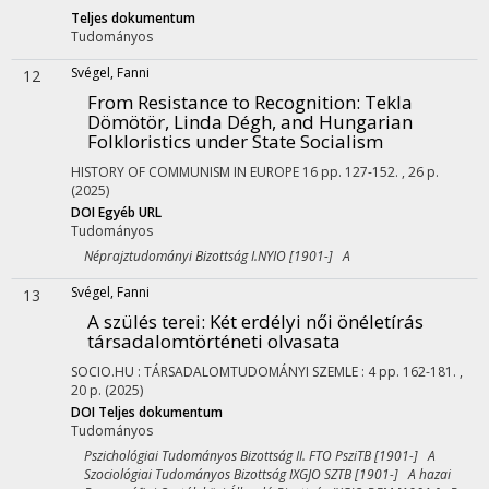
Teljes dokumentum
Tudományos
Svégel, Fanni
12
From Resistance to Recognition
: Tekla
Dömötör, Linda Dégh, and Hungarian
Folkloristics under State Socialism
HISTORY OF COMMUNISM IN EUROPE
16
pp. 127-152. , 26 p.
(2025)
DOI
Egyéb URL
Tudományos
Néprajztudományi Bizottság I.NYIO [1901-] A
Svégel, Fanni
13
A szülés terei
: Két erdélyi női önéletírás
társadalomtörténeti olvasata
SOCIO.HU : TÁRSADALOMTUDOMÁNYI SZEMLE
:
4
pp. 162-181. ,
20 p.
(2025)
DOI
Teljes dokumentum
Tudományos
Pszichológiai Tudományos Bizottság II. FTO PsziTB [1901-] A
Szociológiai Tudományos Bizottság IXGJO SZTB [1901-] A hazai