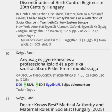
Discontinuities of Birth Control Regimes in
20th Century Hungary
In: Heidi, Hein-Kircher; Elisa-Maria, Hiemer; Denisa, Nešťáková
(szerk.)
Challenging Norms: Family Planning as a Reflection of
Social Change in Twentieth-Century Eastern Europe
New York, Amerikai Egyesült Államok,
Oxford, Egyesült Királyság
/ Anglia :
Berghahn Books
(2025)
392 p.
pp. 248-270. , 23 p.
Tudományos
Nyilvános idéző összesen: 3
| Független: 3 | Függő: 0 | Nem
jelölt: 0 | DOI jelölt: 3
Svégel, Fanni
10
Anyaság és gyereknevelés a
professzionalizáció és a politika
szorításában: Pikler Emmi munkássága
OPUSCULA THEOLOGICA ET SCIENTIFICA
3
:
1
pp. 231-260. , 30
p.
(2025)
DOI
REAL
EDIT
Egyéb URL
Teljes dokumentum
Tudományos
Svégel, Fanni
11
Doctor Knows Best? Medical Authority and
Maternal Roles in Socialist Hungary
(2025)