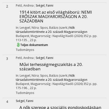
Pető, Andrea
;
Svégel, Fanni
2
1914 kitört az első világháború
: NEMI
ERŐSZAK MAGYARORSZÁGON A 20.
SZÁZADBAN
In: Lengyel, Nóra; Sipos, Balázs (szerk.)
Nők
társadalomtörténete a 20. századi Magyarországon
Budapest, Magyarország :
Napvilág Kiadó
(2026)
352 p.
pp.
113-135. , 23 p.
Teljes dokumentum
Tudományos
Pető, Andrea
;
Svégel, Fanni
3
Művi terhességmegszakítás a 20.
században
In: Lengyel, Nóra; Sipos, Balázs (szerk.)
Nők
társadalomtörténete a 20. századi Magyarországon
Budapest, Magyarország :
Napvilág Kiadó
(2026)
352 p.
pp.
175-196. , 22 p.
Tudományos
Svégel, Fanni
4
A nők szerepe a szociális gondoskodásban