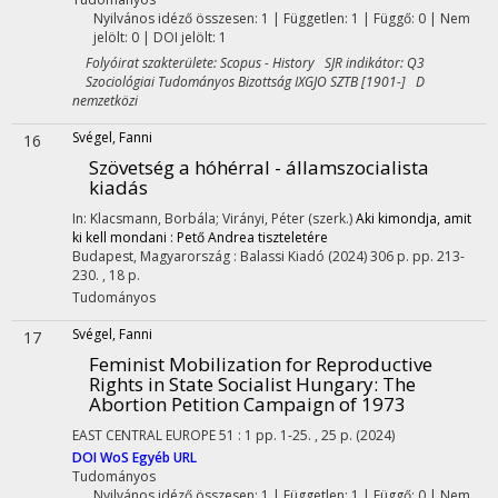
Nyilvános idéző összesen: 1
| Független: 1 | Függő: 0 | Nem
jelölt: 0 | DOI jelölt: 1
Folyóirat szakterülete: Scopus - History SJR indikátor: Q3
Szociológiai Tudományos Bizottság IXGJO SZTB [1901-] D
nemzetközi
Svégel, Fanni
16
Szövetség a hóhérral - államszocialista
kiadás
In: Klacsmann, Borbála; Virányi, Péter (szerk.)
Aki kimondja, amit
ki kell mondani : Pető Andrea tiszteletére
Budapest, Magyarország :
Balassi Kiadó
(2024)
306 p.
pp. 213-
230. , 18 p.
Tudományos
Svégel, Fanni
17
Feminist Mobilization for Reproductive
Rights in State Socialist Hungary
: The
Abortion Petition Campaign of 1973
EAST CENTRAL EUROPE
51
:
1
pp. 1-25. , 25 p.
(2024)
DOI
WoS
Egyéb URL
Tudományos
Nyilvános idéző összesen: 1
| Független: 1 | Függő: 0 | Nem