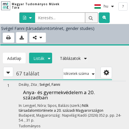
Magyar Tudományos Művek
hu
?
Tára
Svégel Fanni
(társadalomtörténet, gender studies)
Adatlap
Listák
Táblázatok
67 találat
Idézetek száma
Deáky, Zita
;
Svégel, Fanni
1
Anya- és gyermekvédelem a 20.
században
In: Lengyel, Nóra; Sipos, Balázs (szerk.)
Nők
társadalomtörténete a 20. századi Magyarországon
Budapest, Magyarország :
Napvilág Kiadó
(2026)
352 p.
pp. 24-
54. , 31 p.
Tudományos