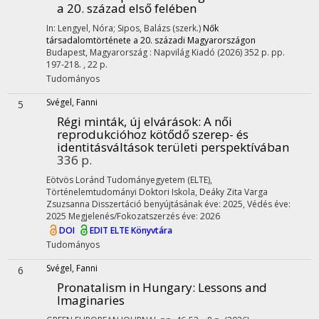
a 20. század első felében
In: Lengyel, Nóra; Sipos, Balázs (szerk.)
Nők
társadalomtörténete a 20. századi Magyarországon
Budapest, Magyarország :
Napvilág Kiadó
(2026)
352 p.
pp.
197-218. , 22 p.
Tudományos
Svégel, Fanni
5
Régi minták, új elvárások
: A női
reprodukcióhoz kötődő szerep- és
identitásváltások területi perspektívában
336 p.
Eötvös Loránd Tudományegyetem (ELTE)
,
Történelemtudományi Doktori Iskola,
Deáky Zita
Varga
Zsuzsanna
Disszertáció benyújtásának éve: 2025,
Védés éve:
2025
Megjelenés/Fokozatszerzés éve: 2026
DOI
EDIT
ELTE Könyvtára
Tudományos
Svégel, Fanni
6
Pronatalism in Hungary: Lessons and
Imaginaries