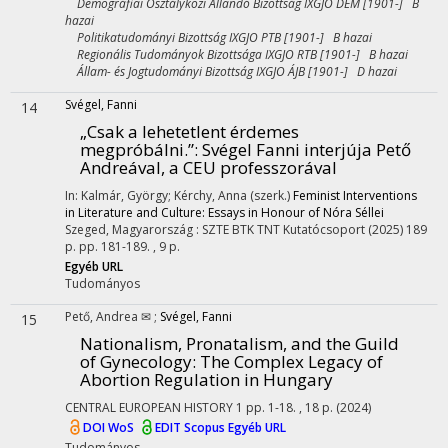
Demográfiai Osztályközi Állandó Bizottság IXGJO DEM [1901-] B
hazai
Politikatudományi Bizottság IXGJO PTB [1901-] B hazai
Regionális Tudományok Bizottsága IXGJO RTB [1901-] B hazai
Állam- és Jogtudományi Bizottság IXGJO ÁJB [1901-] D hazai
Svégel, Fanni
14
„Csak a lehetetlent érdemes
megpróbálni.”
: Svégel Fanni interjúja Pető
Andreával, a CEU professzorával
In: Kalmár, György; Kérchy, Anna (szerk.)
Feminist Interventions
in Literature and Culture: Essays in Honour of Nóra Séllei
Szeged, Magyarország :
SZTE BTK TNT Kutatócsoport
(2025)
189
p.
pp. 181-189. , 9 p.
Egyéb URL
Tudományos
Pető, Andrea ✉
;
Svégel, Fanni
15
Nationalism, Pronatalism, and the Guild
of Gynecology: The Complex Legacy of
Abortion Regulation in Hungary
CENTRAL EUROPEAN HISTORY
1
pp. 1-18. , 18 p.
(2024)
DOI
WoS
EDIT
Scopus
Egyéb URL
Tudományos