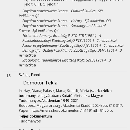
jelölt: 0 | DOI jelölt: 1
Folyóirat szakterülete: Scopus - Cultural Studies SJR
indikátor: Q3
Folyóirat szakterülete: Scopus - History SJR indikátor: Q3
Folyóirat szakterülete: Scopus - Sociology and Political
Science SJR indikátor: Q4
Történettudományi Bizottság II. FTO TTB [1901-] A
Politikatudományi Bizottság IXGJO PTB [1901-] C nemzetközi
Állam- és Jogtudományi Bizottság IXGJO ÁJB [1901-] C nemzetközi
Demográfiai Osztályközi Állandó Bizottság IXGJO DEM [1901-] D
nemzetközi
Szociológiai Tudományos Bizottság IXGJO SZTB [1901-] D
nemzetközi
Svégel, Fanni
18
Dömötör Tekla
In: Hay, Diana; Palasik, Mária; Schadt, Mária (szerk.)
Nők a
tudomány fellegvárában : Kutatói életutak a Magyar
Tudományos Akadémián 1949–2021
Budapest, Magyarország :
Akadémiai Kiadó
(2024)
pp. 313-317.
Paper: https://mersz.hu/dokumentum/m1191ntf__91 , 5 p.
Teljes dokumentum
Tudományos