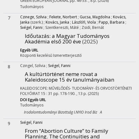
GREEN EUROPEAN JOURNAL
pp. 46-53. , 8 p.
(2026)
Tudományos
Czinege, Szilvia
;
Fekete, Norbert
;
Gucsa, Magdolna
;
Kovács,
7
Janka
(szerk.)
;
Kovács, Janka
;
Lászlófi, Viola
;
Papp, Barbara
;
Svégel, Fanni
;
Szentkereszti, Máté
;
Zsidi, Bernát
Időutazás: a Magyar Tudományos
Akadémia első 200 éve
(2025)
Egyéb URL
Központi kezelésű
Ismeretterjesztő
Czingel, Szilvia
;
Svégel, Fanni
8
A kultúrtörténet neme rovat a
Kaleidoscope 15 év tanulmányaiban
KALEIDOSCOPE: MŰVELŐDÉS- TUDOMÁNY- ÉS ORVOSTÖRTÉNETI
FOLYÓIRAT
15
:
31
pp. 178-190. , 13 p.
(2025)
DOI
Egyéb URL
Tudományos
Irodalomtudományi Bizottság I.NYIO Irod Biz A
Svégel, Fanni
9
From “Abortion Culture” to Family
Planning. The Continuities and