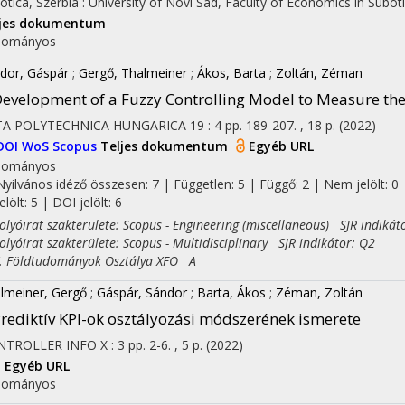
otica, Szerbia :
University of Novi Sad, Faculty of Economics in Subot
ljes dokumentum
dományos
dor, Gáspár
;
Gergő, Thalmeiner
;
Ákos, Barta
;
Zoltán, Zéman
evelopment of a Fuzzy Controlling Model to Measure th
TA POLYTECHNICA HUNGARICA
19
:
4
pp. 189-207. , 18 p.
(2022)
DOI
WoS
Scopus
Teljes dokumentum
Egyéb URL
dományos
Nyilvános idéző összesen: 7
| Független: 5 | Függő: 2 | Nem jelölt: 0 
jelölt: 5 | DOI jelölt: 6
yóirat szakterülete: Scopus - Engineering (miscellaneous) SJR indikát
yóirat szakterülete: Scopus - Multidisciplinary SJR indikátor: Q2
Földtudományok Osztálya XFO A
lmeiner, Gergő
;
Gáspár, Sándor
;
Barta, Ákos
;
Zéman, Zoltán
rediktív KPI-ok osztályozási módszerének ismerete
NTROLLER INFO
X
:
3
pp. 2-6. , 5 p.
(2022)
I
Egyéb URL
dományos