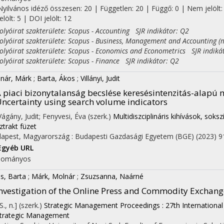
Nyilvános idéző összesen: 20
| Független: 20 | Függő: 0 | Nem jelölt:
jelölt: 5 | DOI jelölt: 12
yóirat szakterülete: Scopus - Accounting SJR indikátor: Q2
yóirat szakterülete: Scopus - Business, Management and Accounting (m
yóirat szakterülete: Scopus - Economics and Econometrics SJR indiká
yóirat szakterülete: Scopus - Finance SJR indikátor: Q2
nár, Márk
;
Barta, Ákos
;
Villányi, Judit
 piaci bizonytalanság becslése keresésintenzitás-alapú
ncertainty using search volume indicators
 Vágány, Judit; Fenyvesi, Éva (szerk.)
Multidiszciplináris kihívások, so
ztrakt füzet
apest, Magyarország :
Budapesti Gazdasági Egyetem (BGE)
(2023)
9
Egyéb URL
dományos
s, Barta
;
Márk, Molnár
;
Zsuzsanna, Naárné
nvestigation of the Online Press and Commodity Exchan
[S., n.] (szerk.)
Strategic Management Proceedings : 27th International
Strategic Management