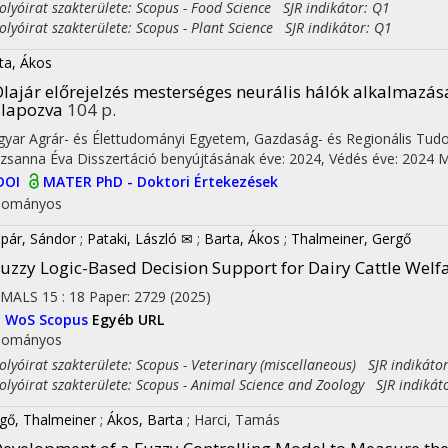
yóirat szakterülete: Scopus - Food Science SJR indikátor: Q1
yóirat szakterülete: Scopus - Plant Science SJR indikátor: Q1
ta, Ákos
lajár előrejelzés mesterséges neurális hálók alkalmazásáv
lapozva
104 p.
yar Agrár- és Élettudományi Egyetem, Gazdaság- és Regionális Tud
zsanna Éva
Disszertáció benyújtásának éve: 2024,
Védés éve: 2024
M
DOI
MATER PhD - Doktori Értekezések
dományos
pár, Sándor
;
Pataki, László ✉
;
Barta, Ákos
;
Thalmeiner, Gergő
uzzy Logic-Based Decision Support for Dairy Cattle Welf
IMALS
15
:
18
Paper: 2729
(2025)
I
WoS
Scopus
Egyéb URL
dományos
yóirat szakterülete: Scopus - Veterinary (miscellaneous) SJR indikáto
yóirat szakterülete: Scopus - Animal Science and Zoology SJR indikát
gő, Thalmeiner
;
Ákos, Barta
;
Harci, Tamás