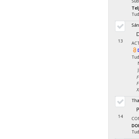
Sub
Te
Tu
Sán
D
13
AC
Tu
Fol
Fol
X. 
Tha
P
14
CO
DO
Tu