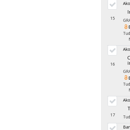
Ako
I
15
GR
Tu
Ako
C
i
16
GR
Tu
Ako
T
17
Tu
Bar