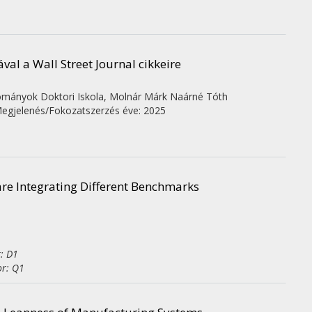
al a Wall Street Journal cikkeire
ományok Doktori Iskola,
Molnár Márk
Naárné Tóth
egjelenés/Fokozatszerzés éve: 2025
are Integrating Different Benchmarks
r: D1
or: Q1