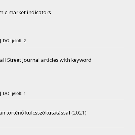
mic market indicators
 DOI jelölt: 2
ll Street Journal articles with keyword
 DOI jelölt: 1
an történő kulcsszókutatással
(2021)