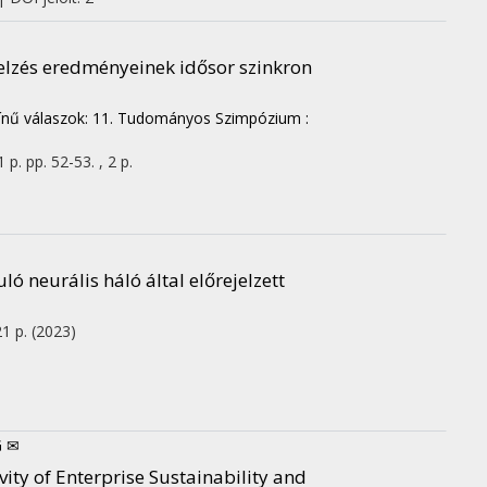
jelzés eredményeinek idősor szinkron
kszínű válaszok: 11. Tudományos Szimpózium :
1 p.
pp. 52-53. , 2 p.
ó neurális háló által előrejelzett
21 p.
(2023)
G ✉
ity of Enterprise Sustainability and