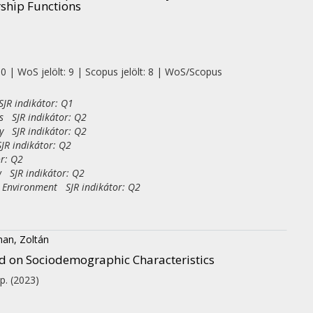
ship Functions
 0 | WoS jelölt: 9 | Scopus jelölt: 8 | WoS/Scopus
JR indikátor: Q1
s SJR indikátor: Q2
y SJR indikátor: Q2
JR indikátor: Q2
r: Q2
w SJR indikátor: Q2
e Environment SJR indikátor: Q2
an, Zoltán
d on Sociodemographic Characteristics
 p.
(2023)