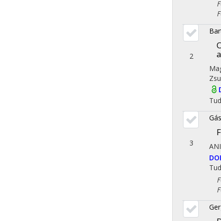
Fol
Fol
Bar
O
a
2
Mag
Zsu
Tu
Gás
F
3
AN
DO
Tu
Fol
Fol
Ger