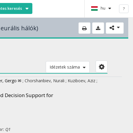
hu
etes keresés
?
eurális hálók)
Idézetek száma
r, Gergo ✉
;
Chorshanbiev, Nurali
;
Kuziboev, Aziz
;
d Decision Support for
or: Q1