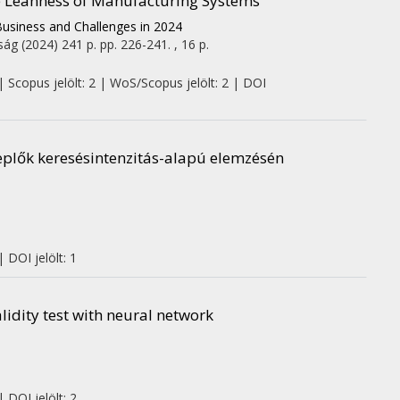
e Leanness of Manufacturing Systems
usiness and Challenges in 2024
ság
(2024)
241 p.
pp. 226-241. , 16 p.
| Scopus jelölt: 2 | WoS/Scopus jelölt: 2 | DOI
eplők keresésintenzitás-alapú elemzésén
 DOI jelölt: 1
lidity test with neural network
 DOI jelölt: 2