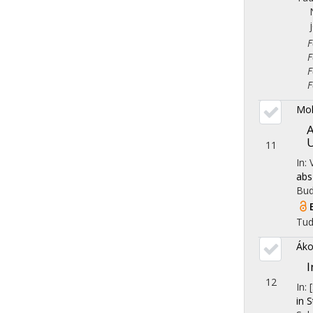
Fol
Fol
Fol
Fol
Mol
A
U
11
In:
abs
Bud
Tu
Áko
I
12
In: 
in 