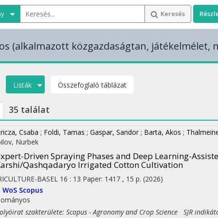
ny
Keresés
Részl
os
(alkalmazott közgazdaságtan, játékelmélet, n
Listák
Összefoglaló táblázat
35 találat
ricza, Csaba
;
Foldi, Tamas
;
Gaspar, Sandor
;
Barta, Akos
;
Thalmeine
ilov, Nurbek
xpert-Driven Spraying Phases and Deep Learning-Assiste
arshi/Qashqadaryo Irrigated Cotton Cultivation
RICULTURE-BASEL
16
:
13
Paper: 1417 , 15 p.
(2026)
I
WoS
Scopus
dományos
yóirat szakterülete: Scopus - Agronomy and Crop Science SJR indikát