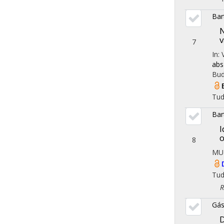
Bar
N
v
7
In:
abs
Bud
Tu
Bar
I
o
8
MU
Tu
Reg
Gás
D