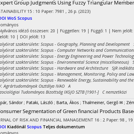
xpert Group Judgments Using Fuzzy Triangular Member
TAINABILITY
15
:
10
Paper: 7981 , 26 p.
(2023)
DOI
WoS
Scopus
dományos
Nyilvános idéző összesen: 20
| Független: 19 | Függő: 1 | Nem jelölt:
jelölt: 10 | DOI jelölt: 13
yóirat szakterülete: Scopus - Geography, Planning and Development S
yóirat szakterülete: Scopus - Computer Networks and Communication
yóirat szakterülete: Scopus - Energy Engineering and Power Technolog
yóirat szakterülete: Scopus - Environmental Science (miscellaneous) S
yóirat szakterülete: Scopus - Hardware and Architecture SJR indikáto
yóirat szakterülete: Scopus - Management, Monitoring, Policy and La
yóirat szakterülete: Scopus - Renewable Energy, Sustainability and th
 Agrártudományok Osztálya IVAO A
ciológiai Tudományos Bizottság IXGJO SZTB [1901-] C nemzetközi
pár, Sándor
;
Pataki, László
;
Barta, Ákos
;
Thalmeiner, Gergő ✉
;
Zém
onsumer Segmentation of Green financial Products Base
URNAL OF RISK AND FINANCIAL MANAGEMENT
16
:
2
Paper: 98 , 19
DOI
Kiadónál
Scopus
Teljes dokumentum
on
dományos