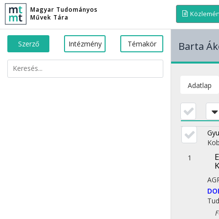
Magyar Tudományos
Közlemé
Művek Tára
Szerző
Intézmény
Témakör
Barta Ák
Adatlap
Gyu
Kob
E
1
K
AG
DO
Tu
Fol