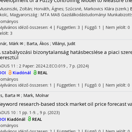
evelopment of a Fuzzy Controlling Model to Measure th
 Musinszki, Zoltán; Horváth, Ágnes; Szűcsné, Markovics Klára (szerk.)
B
kolc, Magyarország :
MTA MAB Gazdálkodástudományi Munkabizott
dományos
Nyilvános idéző összesen: 4
| Független: 3 | Függő: 1 | Nem jelölt: 0 
jelölt: 3
nár, Márk ✉
;
Barta, Ákos
;
Villányi, Judit
 szabályozási bizonytalanság hatásbecslése a piaci szer
eresztül
ADUS
11
:
2
Paper: 2024.2.ECO.019 , 7 p.
(2024)
DOI
Kiadónál
REAL
dományos
Nyilvános idéző összesen: 1
| Független: 1 | Függő: 0 | Nem jelölt: 0 |
s, Barta ✉
;
Mark, Molnar
eyword research-based stock market oil price forecast va
ADUS
10
:
1
pp. 1-9. , 9 p.
(2023)
DOI
Kiadónál
REAL
dományos
Nyilvános idéző összesen: 2
| Független: 2 | Függő: 0 | Nem jelölt: 0 |