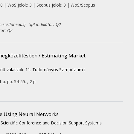
 0 | WoS jelölt: 3 | Scopus jelölt: 3 | WoS/Scopus
iscellaneous) SJR indikátor: Q2
tor: Q2
 megközelítésben / Estimating Market
kszínű válaszok: 11. Tudományos Szimpózium :
1 p.
pp. 54-55. , 2 p.
ge Using Neural Networks
 Scientific Conference and Decision Support Systems