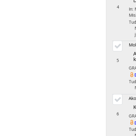
D
4
In:
Mis
Tu
Mol
A
k
5
GR
Tu
Ako
K
6
GR
Tu