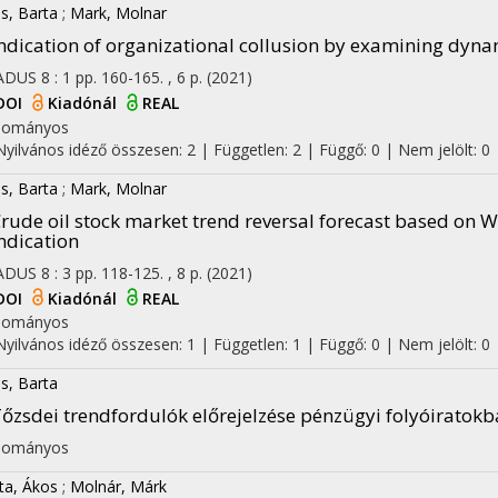
s, Barta
;
Mark, Molnar
ndication of organizational collusion by examining dyna
ADUS
8
:
1
pp. 160-165. , 6 p.
(2021)
DOI
Kiadónál
REAL
dományos
Nyilvános idéző összesen: 2
| Független: 2 | Függő: 0 | Nem jelölt: 0 |
s, Barta
;
Mark, Molnar
rude oil stock market trend reversal forecast based on Wa
ndication
ADUS
8
:
3
pp. 118-125. , 8 p.
(2021)
DOI
Kiadónál
REAL
dományos
Nyilvános idéző összesen: 1
| Független: 1 | Függő: 0 | Nem jelölt: 0 |
s, Barta
őzsdei trendfordulók előrejelzése pénzügyi folyóiratokb
dományos
ta, Ákos
;
Molnár, Márk