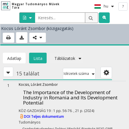
Magyar Tudományos Művek
hu
?
Tára
Kocsis Lóránt Zsombor
(közigazgatás)
Adatlap
Lista
Táblázatok
15 találat
Idézetek száma
Kocsis, Lóránt Zsombor
1
The Importance of the Development of
Industry in Romania and Its Development
Potential
KÖZ-GAZDASÁG
19
:
1
pp. 56-76. , 21 p.
(2024)
DOI
Teljes dokumentum
Tudományos
Gazdaságtudományi Doktori Minősítő Bizottság IXGJO GMB