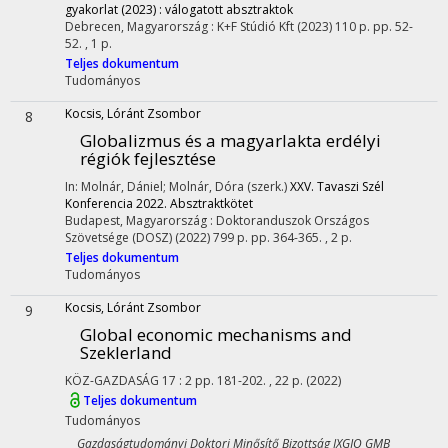
gyakorlat (2023) : válogatott absztraktok
Debrecen, Magyarország :
K+F Stúdió Kft
(2023)
110 p.
pp. 52-
52. , 1 p.
Teljes dokumentum
Tudományos
Kocsis, Lóránt Zsombor
8
Globalizmus és a magyarlakta erdélyi
régiók fejlesztése
In: Molnár, Dániel; Molnár, Dóra (szerk.)
XXV. Tavaszi Szél
Konferencia 2022. Absztraktkötet
Budapest, Magyarország :
Doktoranduszok Országos
Szövetsége (DOSZ)
(2022)
799 p.
pp. 364-365. , 2 p.
Teljes dokumentum
Tudományos
Kocsis, Lóránt Zsombor
9
Global economic mechanisms and
Szeklerland
KÖZ-GAZDASÁG
17
:
2
pp. 181-202. , 22 p.
(2022)
Teljes dokumentum
Tudományos
Gazdaságtudományi Doktori Minősítő Bizottság IXGJO GMB