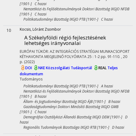
[1901-] C hazai
Nemzetközi és Fejlődéstanulmányok Doktori Bizottság IXGJO NFDB
[1901-] C hazai
Politikatudományi Bizottság IXGJO PTB [1901-] C hazai
Kocsis, Lóránt Zsombor
10
A Székelyföldi régió fejlesztésének
lehetséges irányvonalai
EURÓPAI TÜKÖR: AZ INTEGRÁCIÓS STRATÉGIAI MUNKACSOPORT
KÉTHAVONTA MEGJELENŐ FOLYÓIRATA
25
:
1-2
pp. 91-110. , 20
p.
(2022)
DOI
NKE Közszolgálati Tudásportál
REAL
Teljes
dokumentum
Tudományos
Politikatudományi Bizottság IXGJO PTB [1901-] A hazai
Nemzetközi és Fejlődéstanulmányok Doktori Bizottság IXGJO NFDB
[1901-] B hazai
Állam- és Jogtudományi Bizottság IXGJO ÁJB [1901-] B hazai
Gazdaságtudományi Doktori Minősítő Bizottság IXGJO GMB
[1901-] C hazai
Demográfiai Osztályközi Állandó Bizottság IXGJO DEM [1901-] D
hazai
Regionális Tudományok Bizottsága IXGJO RTB [1901-] D hazai