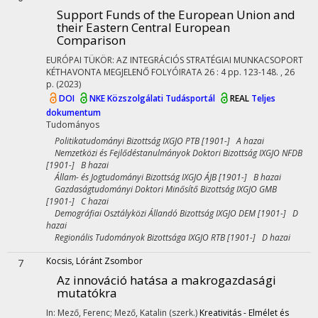
Support Funds of the European Union and
their Eastern Central European
Comparison
EURÓPAI TÜKÖR: AZ INTEGRÁCIÓS STRATÉGIAI MUNKACSOPORT
KÉTHAVONTA MEGJELENŐ FOLYÓIRATA
26
:
4
pp. 123-148. , 26
p.
(2023)
DOI
NKE Közszolgálati Tudásportál
REAL
Teljes
dokumentum
Tudományos
Politikatudományi Bizottság IXGJO PTB [1901-] A hazai
Nemzetközi és Fejlődéstanulmányok Doktori Bizottság IXGJO NFDB
[1901-] B hazai
Állam- és Jogtudományi Bizottság IXGJO ÁJB [1901-] B hazai
Gazdaságtudományi Doktori Minősítő Bizottság IXGJO GMB
[1901-] C hazai
Demográfiai Osztályközi Állandó Bizottság IXGJO DEM [1901-] D
hazai
Regionális Tudományok Bizottsága IXGJO RTB [1901-] D hazai
Kocsis, Lóránt Zsombor
7
Az innováció hatása a makrogazdasági
mutatókra
In: Mező, Ferenc; Mező, Katalin (szerk.)
Kreativitás - Elmélet és