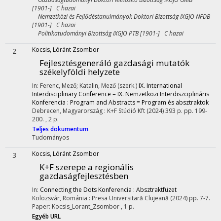
[1901-] C hazai
Nemzetközi és Fejlődéstanulmányok Doktori Bizottság IXGJO NFDB
[1901-] C hazai
Politikatudományi Bizottság IXGJO PTB [1901-] C hazai
Kocsis, Lóránt Zsombor
2
Fejlesztésgeneráló gazdasági mutatók
székelyföldi helyzete
In: Ferenc, Mező; Katalin, Mező (szerk.)
IX. International
Interdisciplinary Conference = IX. Nemzetközi Interdiszciplináris
Konferencia : Program and Abstracts = Program és absztraktok
Debrecen, Magyarország :
K+F Stúdió Kft
(2024)
393 p.
pp. 199-
200. , 2 p.
Teljes dokumentum
Tudományos
Kocsis, Lóránt Zsombor
3
K+F szerepe a regionális
gazdaságfejlesztésben
In:
Connecting the Dots Konferencia : Absztraktfüzet
Kolozsvár, Románia :
Presa Universitară Clujeană
(2024)
pp. 7-7.
Paper: Kocsis_Lorant_Zsombor , 1 p.
Egyéb URL