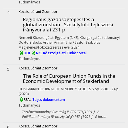
Tudományos
Kocsis, Lóránt Zsombor
4
Regionális gazdaságfejlesztés a
globalizmusban - Székelyföld fejlesztési
irányvonalai
231 p.
Nemzeti Közszolgálati Egyetem (NKE)
,
Közigazgatás-tudományi
Doktori Iskola,
Artner Annamária
Pásztor Szabolcs
Megjelenés/Fokozatszerzés éve: 2024
DOI
NKE Közszolgálati Tudásportál
Tudományos
Kocsis, Lóránt Zsombor
5
The Role of European Union Funds in the
Economic Development of Szeklerland
HUNGARIAN JOURNAL OF MINORITY STUDIES
6
pp. 7-30. , 24 p.
(2023)
REAL
Teljes dokumentum
Tudományos
Történettudományi Bizottság II. FTO TTB [1901-] A
Politikatudományi Bizottság IXGJO PTB [1901-] B hazai
Kocsis, Lóránt Zsombor
6