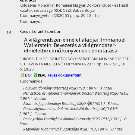
Abstracts
Kolozsvár, Románia :
Romániai Magyar Doktorandusok és Fiatal
Kutatók Szövetsége (RODOSZ)
,
Babes-Bolyai
Tudományegyetem
(2020)
55 p.
pp. 20-20. , 1 p.
Tudományos
Kocsis, Lóránt Zsombor
14
A világrendszer-elmélet alapjai
: Immanuel
Wallerstein: Bevezetés a világrendszer-
elméletbe című könyvének bemutatása
EURÓPAI TÜKÖR: AZ INTEGRÁCIÓS STRATÉGIAI MUNKACSOPORT
KÉTHAVONTA MEGJELENŐ FOLYÓIRATA
23
:
1
pp. 143-152. , 10
p.
(2020)
DOI
REAL
Teljes dokumentum
Tudományos
Politikatudományi Bizottság IXGJO PTB [1901-] A hazai
Nemzetközi és Fejlődéstanulmányok Doktori Bizottság IXGJO NFDB
[1901-] B hazai
Állam- és Jogtudományi Bizottság IXGJO ÁJB [1901-] B hazai
Gazdaságtudományi Doktori Minősítő Bizottság IXGJO GMB
[1901-] C hazai
Demográfiai Osztályközi Állandó Bizottság IXGJO DEM [1901-] D
hazai
Regionális Tudományok Bizottsága IXGJO RTB [1901-] D hazai