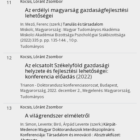
Kocsis, Lóránt Zsombor
11
Az erdélyi magyarság gazdaságfejlesztési
lehetőségei
In: Mező, Ferenc (szerk.)
Tanulás és társadalom
Miskolc, Magyarország :
Magyar Tudományos Akadémia
Miskolci Akadémiai Bizottsága Pszichológiai Szakbizottsága
(2022)
335 p.
pp. 135-144. , 10 p.
Tudományos
Kocsis, Lóránt Zsombor
12
Az elcsatolt Székelyföld gazdasági
helyzete és fejlesztési lehetőségei
:
konferencia előadás
(2022)
Trianon - Doktorandusz konferenciasorozat
,
Budapest,
Magyarország
,
2022. december 2.
,
Megjelenés: Magyarország,
Tudományos
Kocsis, Lóránt Zsombor
13
A világrendszer elméletről
In: Simon, Levente; Biró, Árpád Levente (szerk.)
Kárpát-
Medencei Magyar Doktoranduszok Interdiszciplináris
Konferenciája: Társadalom és innováció : Absztraktfüzet: