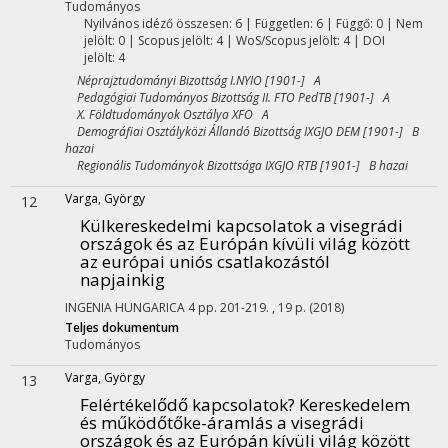
Tudományos
Nyilvános idéző összesen: 6
| Független: 6 | Függő: 0 | Nem
jelölt: 0 | Scopus jelölt: 4 | WoS/Scopus jelölt: 4 | DOI
jelölt: 4
Néprajztudományi Bizottság I.NYIO [1901-] A
Pedagógiai Tudományos Bizottság II. FTO PedTB [1901-] A
X. Földtudományok Osztálya XFO A
Demográfiai Osztályközi Állandó Bizottság IXGJO DEM [1901-] B
hazai
Regionális Tudományok Bizottsága IXGJO RTB [1901-] B hazai
Varga, György
12
Külkereskedelmi kapcsolatok a visegrádi
országok és az Európán kívüli világ között
az európai uniós csatlakozástól
napjainkig
INGENIA HUNGARICA
4
pp. 201-219. , 19 p.
(2018)
Teljes dokumentum
Tudományos
Varga, György
13
Felértékelődő kapcsolatok? Kereskedelem
és működőtőke-áramlás a visegrádi
országok és az Európán kívüli világ között