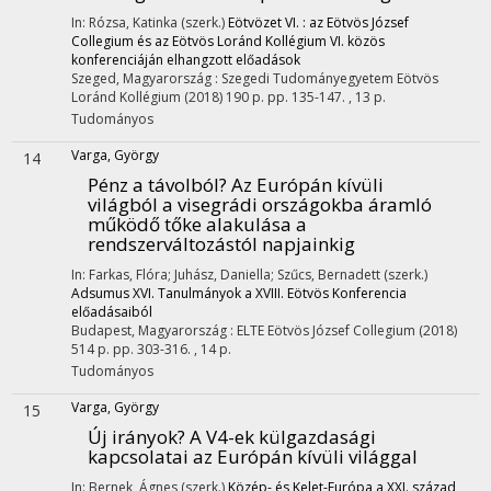
In: Rózsa, Katinka (szerk.)
Eötvözet VI. : az Eötvös József
Collegium és az Eötvös Loránd Kollégium VI. közös
konferenciáján elhangzott előadások
Szeged, Magyarország :
Szegedi Tudományegyetem Eötvös
Loránd Kollégium
(2018)
190 p.
pp. 135-147. , 13 p.
Tudományos
Varga, György
14
Pénz a távolból? Az Európán kívüli
világból a visegrádi országokba áramló
működő tőke alakulása a
rendszerváltozástól napjainkig
In: Farkas, Flóra; Juhász, Daniella; Szűcs, Bernadett (szerk.)
Adsumus XVI. Tanulmányok a XVIII. Eötvös Konferencia
előadásaiból
Budapest, Magyarország :
ELTE Eötvös József Collegium
(2018)
514 p.
pp. 303-316. , 14 p.
Tudományos
Varga, György
15
Új irányok? A V4-ek külgazdasági
kapcsolatai az Európán kívüli világgal
In: Bernek, Ágnes (szerk.)
Közép- és Kelet-Európa a XXI. század