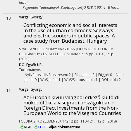
hazai
Regionális Tudományok Bizottsága IXGJO RTB [1901-] B hazai
Varga, György
10
Conflicting economic and social interests
in the use of urban commons: Segways
and electric scooters in public spaces. A
case study from Budapest, Hungary
SPACE AND ECONOMY: BRAZILIAN JOURNAL OF ECONOMIC
GEOGRAPHY / ESPACO E ECONOMIA
9
:
19
pp. 1-19. , 19 p.
(2020)
DOI
Egyéb URL
Tudományos
Nyilvános idéző összesen: 2
| Független: 2 | Függő: 0 | Nem
jelölt: 0 | WoS jelölt: 1 | WoS/Scopus jelölt: 1 | DOI jelölt: 2
Varga, György
11
Az Európán kívüli világból érkező külföldi
működőtőke a visegrádi országokban =
Foreign Direct Investments from the Non-
European World to the Visegrad Countries
FÖLDRAJZI KÖZLEMÉNYEK
142
:
2
pp. 110-121. , 12 p.
(2018)
REAL
EDIT
Teljes dokumentum