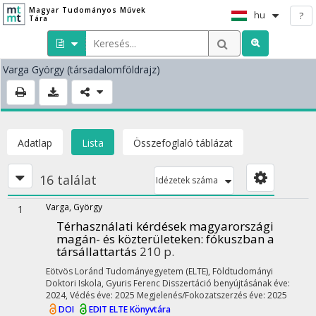
Magyar Tudományos Művek
hu
?
Tára
Varga György
(társadalomföldrajz)
Adatlap
Lista
Összefoglaló táblázat
16 találat
Idézetek száma
Varga, György
1
Térhasználati kérdések magyarországi
magán- és közterületeken
: fókuszban a
társállattartás
210 p.
Eötvös Loránd Tudományegyetem (ELTE)
,
Földtudományi
Doktori Iskola,
Gyuris Ferenc
Disszertáció benyújtásának éve:
2024,
Védés éve: 2025
Megjelenés/Fokozatszerzés éve: 2025
DOI
EDIT
ELTE Könyvtára