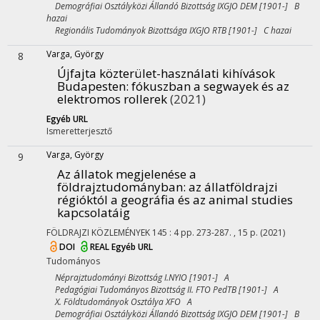
Demográfiai Osztályközi Állandó Bizottság IXGJO DEM [1901-] B
hazai
Regionális Tudományok Bizottsága IXGJO RTB [1901-] C hazai
Varga, György
8
Újfajta közterület-használati kihívások
Budapesten: fókuszban a segwayek és az
elektromos rollerek
(2021)
Egyéb URL
Ismeretterjesztő
Varga, György
9
Az állatok megjelenése a
földrajztudományban: az állatföldrajzi
régióktól a geográfia és az animal studies
kapcsolatáig
FÖLDRAJZI KÖZLEMÉNYEK
145
:
4
pp. 273-287. , 15 p.
(2021)
DOI
REAL
Egyéb URL
Tudományos
Néprajztudományi Bizottság I.NYIO [1901-] A
Pedagógiai Tudományos Bizottság II. FTO PedTB [1901-] A
X. Földtudományok Osztálya XFO A
Demográfiai Osztályközi Állandó Bizottság IXGJO DEM [1901-] B