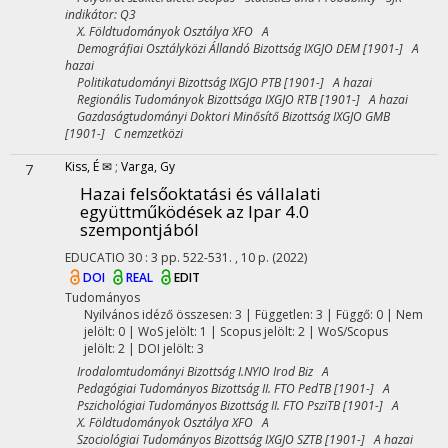
indikátor: Q3
X. Földtudományok Osztálya XFO A
Demográfiai Osztályközi Állandó Bizottság IXGJO DEM [1901-] A
hazai
Politikatudományi Bizottság IXGJO PTB [1901-] A hazai
Regionális Tudományok Bizottsága IXGJO RTB [1901-] A hazai
Gazdaságtudományi Doktori Minősítő Bizottság IXGJO GMB
[1901-] C nemzetközi
Kiss, É ✉
;
Varga, Gy
7
Hazai felsőoktatási és vállalati
együttműködések az Ipar 4.0
szempontjából
EDUCATIO
30
:
3
pp. 522-531. , 10 p.
(2022)
DOI
REAL
EDIT
Tudományos
Nyilvános idéző összesen: 3
| Független: 3 | Függő: 0 | Nem
jelölt: 0 | WoS jelölt: 1 | Scopus jelölt: 2 | WoS/Scopus
jelölt: 2 | DOI jelölt: 3
Irodalomtudományi Bizottság I.NYIO Irod Biz A
Pedagógiai Tudományos Bizottság II. FTO PedTB [1901-] A
Pszichológiai Tudományos Bizottság II. FTO PsziTB [1901-] A
X. Földtudományok Osztálya XFO A
Szociológiai Tudományos Bizottság IXGJO SZTB [1901-] A hazai