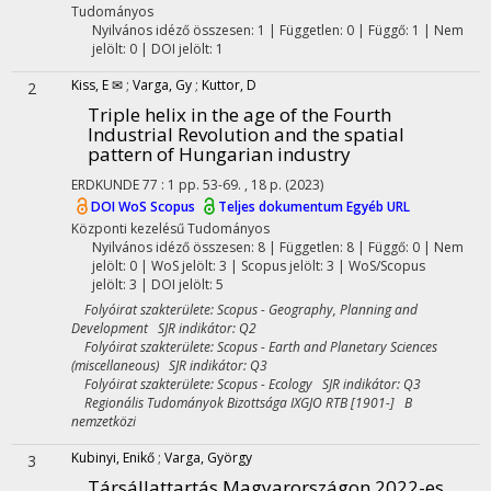
Tudományos
Nyilvános idéző összesen: 1
| Független: 0 | Függő: 1 | Nem
jelölt: 0 | DOI jelölt: 1
Kiss, E ✉
;
Varga, Gy
;
Kuttor, D
2
Triple helix in the age of the Fourth
Industrial Revolution and the spatial
pattern of Hungarian industry
ERDKUNDE
77
:
1
pp. 53-69. , 18 p.
(2023)
DOI
WoS
Scopus
Teljes dokumentum
Egyéb URL
Központi kezelésű
Tudományos
Nyilvános idéző összesen: 8
| Független: 8 | Függő: 0 | Nem
jelölt: 0 | WoS jelölt: 3 | Scopus jelölt: 3 | WoS/Scopus
jelölt: 3 | DOI jelölt: 5
Folyóirat szakterülete: Scopus - Geography, Planning and
Development SJR indikátor: Q2
Folyóirat szakterülete: Scopus - Earth and Planetary Sciences
(miscellaneous) SJR indikátor: Q3
Folyóirat szakterülete: Scopus - Ecology SJR indikátor: Q3
Regionális Tudományok Bizottsága IXGJO RTB [1901-] B
nemzetközi
Kubinyi, Enikő
;
Varga, György
3
Társállattartás Magyarországon 2022-es