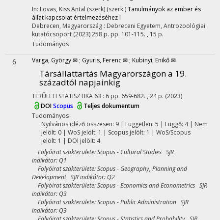
In: Lovas, Kiss Antal (szerk) (szerk.)
Tanulmányok az ember és
állat kapcsolat értelmezéséhez I
Debrecen, Magyarország :
Debreceni Egyetem, Antrozoológiai
kutatócsoport
(2023)
258 p.
pp. 101-115. , 15 p.
Tudományos
Varga, György ✉
;
Gyuris, Ferenc ✉
;
Kubinyi, Enikő ✉
6
Társállattartás Magyarországon a 19.
századtól napjainkig
TERÜLETI STATISZTIKA
63
:
6
pp. 659-682. , 24 p.
(2023)
DOI
Scopus
Teljes dokumentum
Tudományos
Nyilvános idéző összesen: 9
| Független: 5 | Függő: 4 | Nem
jelölt: 0 | WoS jelölt: 1 | Scopus jelölt: 1 | WoS/Scopus
jelölt: 1 | DOI jelölt: 4
Folyóirat szakterülete: Scopus - Cultural Studies SJR
indikátor: Q1
Folyóirat szakterülete: Scopus - Geography, Planning and
Development SJR indikátor: Q2
Folyóirat szakterülete: Scopus - Economics and Econometrics SJR
indikátor: Q3
Folyóirat szakterülete: Scopus - Public Administration SJR
indikátor: Q3
Folyóirat szakterülete: Scopus - Statistics and Probability SJR