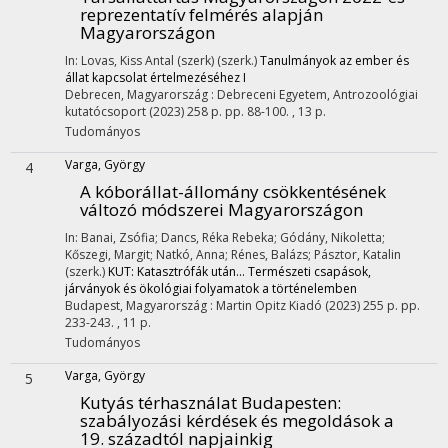
reprezentatív felmérés alapján
Magyarországon
In: Lovas, Kiss Antal (szerk) (szerk.)
Tanulmányok az ember és
állat kapcsolat értelmezéséhez I
Debrecen, Magyarország :
Debreceni Egyetem, Antrozoológiai
kutatócsoport
(2023)
258 p.
pp. 88-100. , 13 p.
Tudományos
Varga, György
4
A kóborállat-állomány csökkentésének
változó módszerei Magyarországon
In: Banai, Zsófia; Dancs, Réka Rebeka; Gódány, Nikoletta;
Kőszegi, Margit; Natkó, Anna; Rénes, Balázs; Pásztor, Katalin
(szerk.)
KUT: Katasztrófák után... Természeti csapások,
járványok és ökológiai folyamatok a történelemben
Budapest, Magyarország :
Martin Opitz Kiadó
(2023)
255 p.
pp.
233-243. , 11 p.
Tudományos
Varga, György
5
Kutyás térhasználat Budapesten:
szabályozási kérdések és megoldások a
19. századtól napjainkig