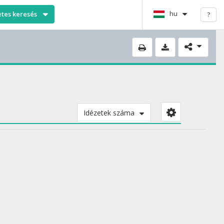
hu
etes keresés
?
Idézetek száma