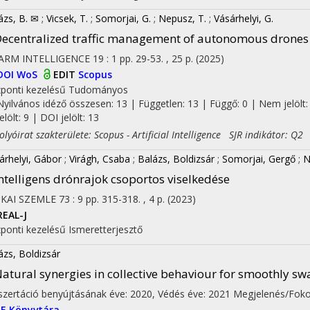
ázs, B. ✉
;
Vicsek, T.
;
Somorjai, G.
;
Nepusz, T.
;
Vásárhelyi, G.
ecentralized traffic management of autonomous drones
ARM INTELLIGENCE
19
:
1
pp. 29-53. , 25 p.
(2025)
DOI
WoS
EDIT
Scopus
ponti kezelésű
Tudományos
Nyilvános idéző összesen: 13
| Független: 13 | Függő: 0 | Nem jelölt:
jelölt: 9 | DOI jelölt: 13
yóirat szakterülete: Scopus - Artificial Intelligence SJR indikátor: Q2
árhelyi, Gábor
;
Virágh, Csaba
;
Balázs, Boldizsár
;
Somorjai, Gergő
;
N
ntelligens drónrajok csoportos viselkedése
IKAI SZEMLE
73
:
9
pp. 315-318. , 4 p.
(2023)
REAL-J
ponti kezelésű
Ismeretterjesztő
ázs, Boldizsár
atural synergies in collective behaviour for smoothly sw
on
szertáció benyújtásának éve: 2020,
Védés éve: 2021
Megjelenés/Foko
E Könyvtára