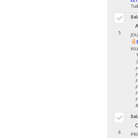
Tu
Bal
A
5
JO
Köz
Fol
Fol
Fol
Fol
Fol
Fol
Reg
Bal
C
6
PR