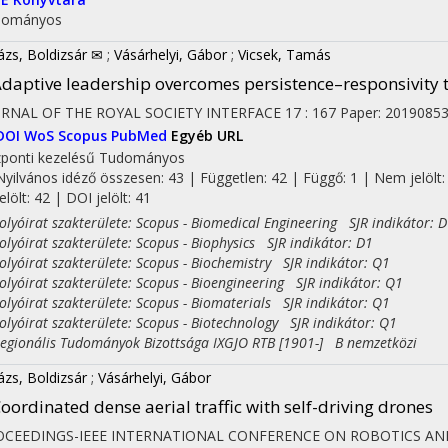
dományos
ázs, Boldizsár ✉
;
Vásárhelyi, Gábor
;
Vicsek, Tamás
daptive leadership overcomes persistence–responsivity tr
URNAL OF THE ROYAL SOCIETY INTERFACE
17
:
167
Paper: 20190853
DOI
WoS
Scopus
PubMed
Egyéb URL
ponti kezelésű
Tudományos
Nyilvános idéző összesen: 43
| Független: 42 | Függő: 1 | Nem jelölt:
jelölt: 42 | DOI jelölt: 41
yóirat szakterülete: Scopus - Biomedical Engineering SJR indikátor: 
yóirat szakterülete: Scopus - Biophysics SJR indikátor: D1
yóirat szakterülete: Scopus - Biochemistry SJR indikátor: Q1
yóirat szakterülete: Scopus - Bioengineering SJR indikátor: Q1
yóirat szakterülete: Scopus - Biomaterials SJR indikátor: Q1
yóirat szakterülete: Scopus - Biotechnology SJR indikátor: Q1
ionális Tudományok Bizottsága IXGJO RTB [1901-] B nemzetközi
ázs, Boldizsár
;
Vásárhelyi, Gábor
oordinated dense aerial traffic with self-driving drones
OCEEDINGS-IEEE INTERNATIONAL CONFERENCE ON ROBOTICS A