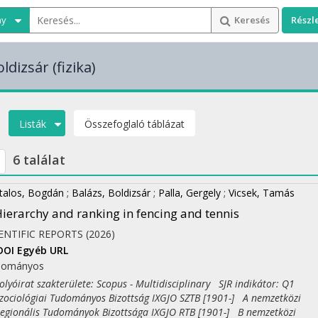
ny
Keresés
Részl
oldizsár
(fizika)
Listák
Összefoglaló táblázat
6 találat
talos, Bogdán
;
Balázs, Boldizsár
;
Palla, Gergely
;
Vicsek, Tamás
ierarchy and ranking in fencing and tennis
ENTIFIC REPORTS
(2026)
DOI
Egyéb URL
dományos
yóirat szakterülete: Scopus - Multidisciplinary SJR indikátor: Q1
ciológiai Tudományos Bizottság IXGJO SZTB [1901-] A nemzetközi
ionális Tudományok Bizottsága IXGJO RTB [1901-] B nemzetközi