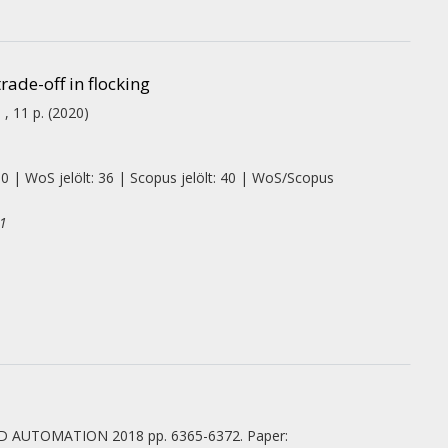
ade-off in flocking
 , 11 p.
(2020)
 0 | WoS jelölt: 36 | Scopus jelölt: 40 | WoS/Scopus
D1
ND AUTOMATION
2018
pp. 6365-6372. Paper: