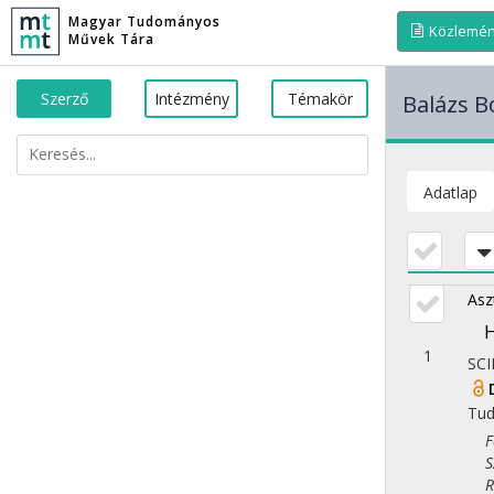
Magyar Tudományos
Közlemé
Művek Tára
Szerző
Intézmény
Témakör
Balázs B
Adatlap
Asz
H
1
SCI
Tu
Fol
Szo
Reg