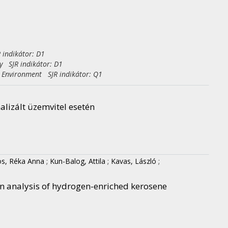
 indikátor: D1
y SJR indikátor: D1
e Environment SJR indikátor: Q1
lizált üzemvitel esetén
os, Réka Anna
;
Kun-Balog, Attila
;
Kavas, László
;
on analysis of hydrogen-enriched kerosene