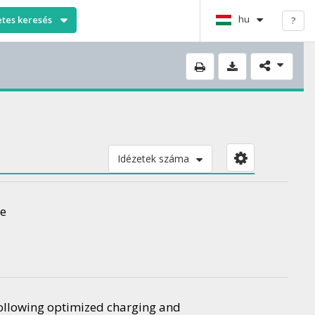
hu
etes keresés
?
Idézetek száma
se
ollowing optimized charging and