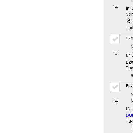
12
In:
Com
Tu
Cse
M
13
EN
Eg
Tu
IV.
Füz
N
p
14
IN
DO
Tu