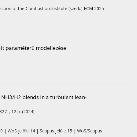
Section of the Combustion Institute (szerk.)
ECM 2025
lt paraméterű modellezése
n NH3/H2 blends in a turbulent lean-
827. , 12 p.
(2024)
 0 | WoS jelölt: 14 | Scopus jelölt: 15 | WoS/Scopus