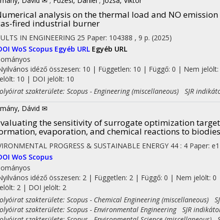
mány, Dávid ✉
;
Füzesi, Dániel
;
Józsa, Viktor
umerical analysis on the thermal load and NO emission 
as-fired industrial burner
SULTS IN ENGINEERING
25
Paper: 104388 , 9 p.
(2025)
DOI
WoS
Scopus
Egyéb URL
Egyéb URL
dományos
Nyilvános idéző összesen: 10
| Független: 10 | Függő: 0 | Nem jelölt:
jelölt: 10 | DOI jelölt: 10
yóirat szakterülete: Scopus - Engineering (miscellaneous) SJR indikát
mány, Dávid ✉
valuating the sensitivity of surrogate optimization targe
ormation, evaporation, and chemical reactions to biodie
VIRONMENTAL PROGRESS & SUSTAINABLE ENERGY
44
:
4
Paper: e1
DOI
WoS
Scopus
dományos
Nyilvános idéző összesen: 2
| Független: 2 | Függő: 0 | Nem jelölt: 0 
jelölt: 2 | DOI jelölt: 2
yóirat szakterülete: Scopus - Chemical Engineering (miscellaneous) SJ
yóirat szakterülete: Scopus - Environmental Engineering SJR indikáto
yóirat szakterülete: Scopus - Environmental Science (miscellaneous) S