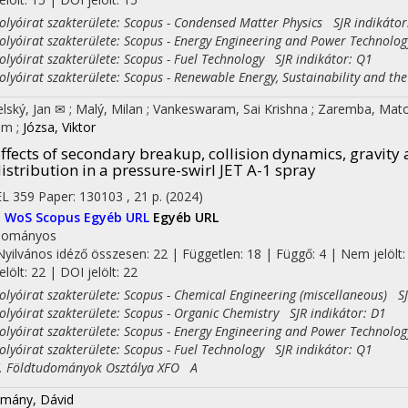
yóirat szakterülete: Scopus - Condensed Matter Physics SJR indikátor
yóirat szakterülete: Scopus - Energy Engineering and Power Technolog
yóirat szakterülete: Scopus - Fuel Technology SJR indikátor: Q1
yóirat szakterülete: Scopus - Renewable Energy, Sustainability and th
elský, Jan ✉
;
Malý, Milan
;
Vankeswaram, Sai Krishna
;
Zaremba, Mat
am
;
Józsa, Viktor
ffects of secondary breakup, collision dynamics, gravity
istribution in a pressure-swirl JET A-1 spray
EL
359
Paper: 130103 , 21 p.
(2024)
I
WoS
Scopus
Egyéb URL
Egyéb URL
dományos
Nyilvános idéző összesen: 22
| Független: 18 | Függő: 4 | Nem jelölt:
jelölt: 22 | DOI jelölt: 22
yóirat szakterülete: Scopus - Chemical Engineering (miscellaneous) SJ
yóirat szakterülete: Scopus - Organic Chemistry SJR indikátor: D1
yóirat szakterülete: Scopus - Energy Engineering and Power Technolog
yóirat szakterülete: Scopus - Fuel Technology SJR indikátor: Q1
Földtudományok Osztálya XFO A
mány, Dávid