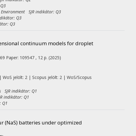
 Q3
e Environment SJR indikátor: Q3
dikátor: Q3
átor: Q3
nsional continuum models for droplet
69
Paper: 109547 , 12 p.
(2025)
| WoS jelölt: 2 | Scopus jelölt: 2 | WoS/Scopus
s SJR indikátor: Q1
R indikátor: Q1
: Q1
ur (NaS) batteries under optimized