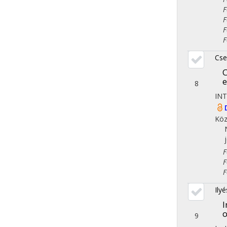
Fol
Fol
Fol
Fol
Cse
C
e
8
IN
Köz
Fol
Fol
Fol
Ily
I
o
9