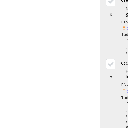
Cse
N
g
6
RE
Tu
Fol
Cse
E
f
7
EN
Tu
Fol
Fol
Fol