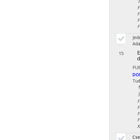
Fol
Fol
Fol
Fol
Jed
Ad
E
15
d
FU
DO
Tu
Fol
Fol
Fol
Fol
X. 
Cse