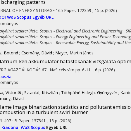
ischarging patterns
URNAL OF ENERGY STORAGE
165
Paper: 122359 , 15 p.
(2026)
DOI
WoS
Scopus
Egyéb URL
dományos
yóirat szakterülete: Scopus - Electrical and Electronic Engineering SJR
yóirat szakterülete: Scopus - Energy Engineering and Power Technolog
yóirat szakterülete: Scopus - Renewable Energy, Sustainability and th
és, Botond
;
Csemány, Dávid
;
Mayer, Martin János
átrium-kén akkumulátor hatásfokának vizsgálata optima
ERGIAGAZDÁLKODÁS
67
:
NaS célszám
pp. 6-11. , 6 p.
(2026)
opszia
dományos
sa, Viktor ✉
;
Sztankó, Krisztián
;
Tóthpálné Hidegh, Gyöngyvér
;
Kard
mány, Dávid
lame image binarization statistics and pollutant emissi
ombustion in a turbulent swirl burner
EL
407
:
B
Paper: 137341 , 15 p.
(2026)
I
Kiadónál
WoS
Scopus
Egyéb URL