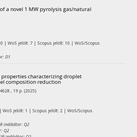
of a novel 1 MW pyrolysis gas/natural
 0 | WoS jelölt: 7 | Scopus jelölt: 10 | WoS/Scopus
or: D1
t properties characterizing droplet
sel composition reduction
4628 , 19 p.
(2025)
| WoS jelölt: 1 | Scopus jelölt: 2 | WoS/Scopus
R indikátor: Q2
r: Q2
JR indikátor: Q2