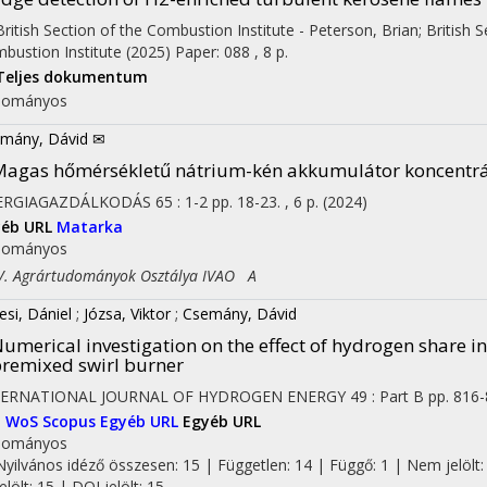
 British Section of the Combustion Institute - Peterson, Brian; British 
bustion Institute
(2025)
Paper: 088 , 8 p.
Teljes dokumentum
dományos
mány, Dávid ✉
agas hőmérsékletű nátrium-kén akkumulátor koncentrá
ERGIAGAZDÁLKODÁS
65
:
1-2
pp. 18-23. , 6 p.
(2024)
yéb URL
Matarka
dományos
 Agrártudományok Osztálya IVAO A
esi, Dániel
;
Józsa, Viktor
;
Csemány, Dávid
umerical investigation on the effect of hydrogen share i
remixed swirl burner
TERNATIONAL JOURNAL OF HYDROGEN ENERGY
49
:
Part B
pp. 816-
I
WoS
Scopus
Egyéb URL
Egyéb URL
dományos
Nyilvános idéző összesen: 15
| Független: 14 | Függő: 1 | Nem jelölt:
jelölt: 15 | DOI jelölt: 15