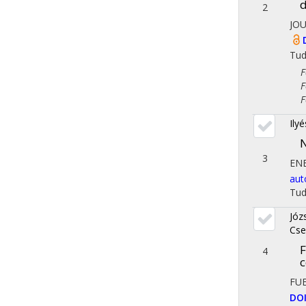
d
2
JO
Tu
Fol
Fol
Fol
Ily
N
3
EN
aut
Tu
Józ
Cse
F
4
c
FU
DO