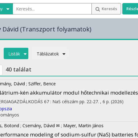
ny
Keresés
Részl
 Dávid
(Transzport folyamatok)
Listák
Táblázatok
40 találat
mány, Dávid
;
Sziffer, Bence
átrium-kén akkumulátor modul hőtechnikai modellezé
ERGIAGAZDÁLKODÁS
67
:
NaS célszám
pp. 22-27. , 6 p.
(2026)
opszia
dományos
és, Botond
;
Csemány, Dávid ✉
;
Mayer, Martin János
erformance modeling of sodium-sulfur (NaS) batteries f