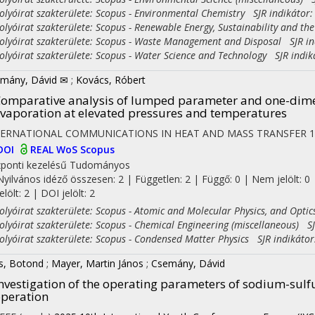
yóirat szakterülete: Scopus - Environmental Chemistry SJR indikátor:
yóirat szakterülete: Scopus - Renewable Energy, Sustainability and th
yóirat szakterülete: Scopus - Waste Management and Disposal SJR in
yóirat szakterülete: Scopus - Water Science and Technology SJR indik
mány, Dávid ✉
;
Kovács, Róbert
omparative analysis of lumped parameter and one-dime
vaporation at elevated pressures and temperatures
TERNATIONAL COMMUNICATIONS IN HEAT AND MASS TRANSFER
1
DOI
REAL
WoS
Scopus
ponti kezelésű
Tudományos
Nyilvános idéző összesen: 2
| Független: 2 | Függő: 0 | Nem jelölt: 0 
jelölt: 2 | DOI jelölt: 2
yóirat szakterülete: Scopus - Atomic and Molecular Physics, and Optic
yóirat szakterülete: Scopus - Chemical Engineering (miscellaneous) SJ
yóirat szakterülete: Scopus - Condensed Matter Physics SJR indikátor
és, Botond
;
Mayer, Martin János
;
Csemány, Dávid
nvestigation of the operating parameters of sodium-sulf
peration