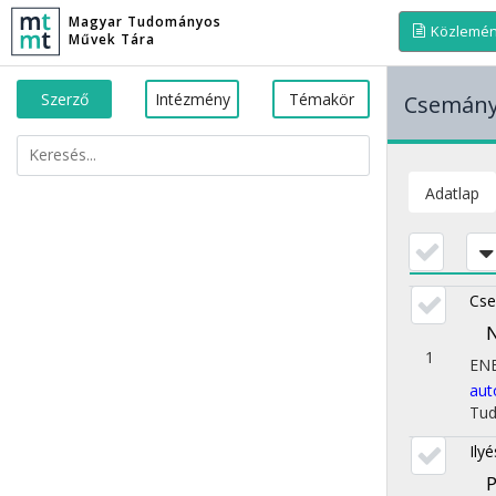
Magyar Tudományos
Közlemé
Művek Tára
Szerző
Intézmény
Témakör
Csemány
Adatlap
Cse
N
1
EN
aut
Tu
Ily
P