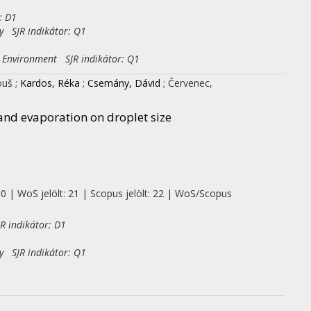
: D1
y SJR indikátor: Q1
e Environment SJR indikátor: Q1
ouš
;
Kardos, Réka
;
Csemány, Dávid
;
Červenec,
 and evaporation on droplet size
 0 | WoS jelölt: 21 | Scopus jelölt: 22 | WoS/Scopus
R indikátor: D1
y SJR indikátor: Q1