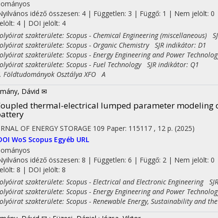
dományos
Nyilvános idéző összesen: 4
| Független: 3 | Függő: 1 | Nem jelölt: 0 
jelölt: 4 | DOI jelölt: 4
yóirat szakterülete: Scopus - Chemical Engineering (miscellaneous) SJ
yóirat szakterülete: Scopus - Organic Chemistry SJR indikátor: D1
yóirat szakterülete: Scopus - Energy Engineering and Power Technolog
yóirat szakterülete: Scopus - Fuel Technology SJR indikátor: Q1
Földtudományok Osztálya XFO A
mány, Dávid ✉
oupled thermal-electrical lumped parameter modeling 
attery
URNAL OF ENERGY STORAGE
109
Paper: 115117 , 12 p.
(2025)
DOI
WoS
Scopus
Egyéb URL
dományos
Nyilvános idéző összesen: 8
| Független: 6 | Függő: 2 | Nem jelölt: 0 
jelölt: 8 | DOI jelölt: 8
yóirat szakterülete: Scopus - Electrical and Electronic Engineering SJR
yóirat szakterülete: Scopus - Energy Engineering and Power Technolog
yóirat szakterülete: Scopus - Renewable Energy, Sustainability and th