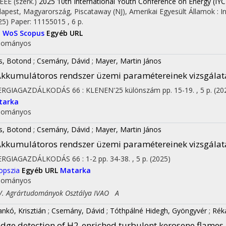
IEEE (szerk.)
2025 10th International Youth Conference on Energy (IYC
apest, Magyarország,
Piscataway (NJ), Amerikai Egyesült Államok :
I
25)
Paper: 11155015 , 6 p.
I
WoS
Scopus
Egyéb URL
dományos
on
és, Botond
;
Csemány, Dávid
;
Mayer, Martin János
kkumulátoros rendszer üzemi paramétereinek vizsgálat
ERGIAGAZDÁLKODÁS
66
:
KLENEN'25 különszám
pp. 15-19. , 5 p.
(20
tarka
dományos
és, Botond
;
Csemány, Dávid
;
Mayer, Martin János
kkumulátoros rendszer üzemi paramétereinek vizsgálat
ERGIAGAZDÁLKODÁS
66
:
1-2
pp. 34-38. , 5 p.
(2025)
opszia
Egyéb URL
Matarka
dományos
 Agrártudományok Osztálya IVAO A
ankó, Krisztián
;
Csemány, Dávid
;
Tóthpálné Hidegh, Gyöngyvér
;
Rék
dge detection of H2-enriched turbulent kerosene flames