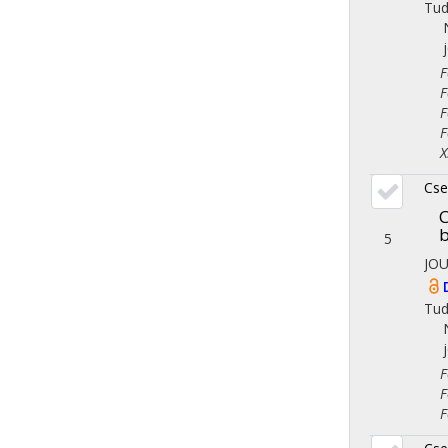
Tu
Fol
Fol
Fol
Fol
X. 
Cse
C
b
5
JO
Tu
Fol
Fol
Fol