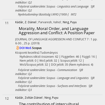
indikátor: Q2
Folyóirat szakterülete: Scopus - Linguistics and Language SJR
indikátor: Q2
Nyelvtudományi Bizottság I.NYIO [1900-] INT2
Kádár, Z. Dániel
;
Parvaresh, Vahid
;
Ning, Puyu
11
Morality, Moral Order, and Language
Aggression and Conflict
: A Position Paper
JOURNAL OF LANGUAGE AGGRESSION AND CONFLICT
7
:
1
pp.
6-30. , 25 p.
(2019)
DOI
WoS
Scopus
Központi kezelésű
Tudományos
Nyilvános idéző összesen: 62
| Független: 46 | Függő: 16 |
Nem jelölt: 0 | WoS jelölt: 32 | Scopus jelölt: 12 |
WoS/Scopus jelölt: 32 | DOI jelölt: 35 (Nem nyilvános: 4)
Folyóirat szakterülete: Scopus - Communication SJR
indikátor: Q2
Folyóirat szakterülete: Scopus - Language and Linguistics SJR
indikátor: Q2
Folyóirat szakterülete: Scopus - Surfaces and Interfaces SJR
indikátor: Q3
Kádár, Zoltán Dániel
;
Ning, Puyu
12
The contribution of intercultural