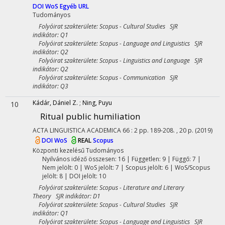
DOI
WoS
Egyéb URL
Tudományos
Folyóirat szakterülete: Scopus - Cultural Studies SJR
indikátor: Q1
Folyóirat szakterülete: Scopus - Language and Linguistics SJR
indikátor: Q2
Folyóirat szakterülete: Scopus - Linguistics and Language SJR
indikátor: Q2
Folyóirat szakterülete: Scopus - Communication SJR
indikátor: Q3
Kádár, Dániel Z.
;
Ning, Puyu
10
Ritual public humiliation
ACTA LINGUISTICA ACADEMICA
66
:
2
pp. 189-208. , 20 p.
(2019)
DOI
WoS
REAL
Scopus
Központi kezelésű
Tudományos
Nyilvános idéző összesen: 16
| Független: 9 | Függő: 7 |
Nem jelölt: 0 | WoS jelölt: 7 | Scopus jelölt: 6 | WoS/Scopus
jelölt: 8 | DOI jelölt: 10
Folyóirat szakterülete: Scopus - Literature and Literary
Theory SJR indikátor: D1
Folyóirat szakterülete: Scopus - Cultural Studies SJR
indikátor: Q1
Folyóirat szakterülete: Scopus - Language and Linguistics SJR