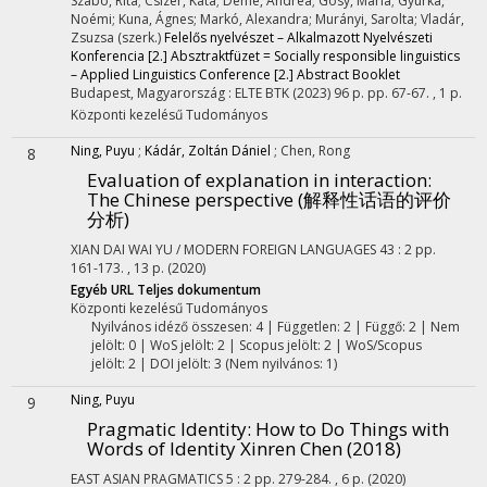
Szabó, Rita; Csizér, Kata; Deme, Andrea; Gósy, Mária; Gyurka,
Noémi; Kuna, Ágnes; Markó, Alexandra; Murányi, Sarolta; Vladár,
Zsuzsa (szerk.)
Felelős nyelvészet – Alkalmazott Nyelvészeti
Konferencia [2.] Absztraktfüzet = Socially responsible linguistics
– Applied Linguistics Conference [2.] Abstract Booklet
Budapest, Magyarország :
ELTE BTK
(2023)
96 p.
pp. 67-67. , 1 p.
Központi kezelésű
Tudományos
Ning, Puyu
;
Kádár, Zoltán Dániel
;
Chen, Rong
8
Evaluation of explanation in interaction
:
The Chinese perspective (解释性话语的评价
分析)
XIAN DAI WAI YU / MODERN FOREIGN LANGUAGES
43
:
2
pp.
161-173. , 13 p.
(2020)
Egyéb URL
Teljes dokumentum
Központi kezelésű
Tudományos
Nyilvános idéző összesen: 4
| Független: 2 | Függő: 2 | Nem
jelölt: 0 | WoS jelölt: 2 | Scopus jelölt: 2 | WoS/Scopus
jelölt: 2 | DOI jelölt: 3 (Nem nyilvános: 1)
Ning, Puyu
9
Pragmatic Identity: How to Do Things with
Words of Identity Xinren Chen (2018)
EAST ASIAN PRAGMATICS
5
:
2
pp. 279-284. , 6 p.
(2020)