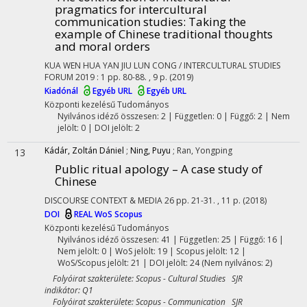
pragmatics for intercultural
communication studies
: Taking the
example of Chinese traditional thoughts
and moral orders
KUA WEN HUA YAN JIU LUN CONG / INTERCULTURAL STUDIES
FORUM
2019
:
1
pp. 80-88. , 9 p.
(2019)
Kiadónál
Egyéb URL
Egyéb URL
Központi kezelésű
Tudományos
Nyilvános idéző összesen: 2
| Független: 0 | Függő: 2 | Nem
jelölt: 0 | DOI jelölt: 2
Kádár, Zoltán Dániel
;
Ning, Puyu
;
Ran, Yongping
13
Public ritual apology – A case study of
Chinese
DISCOURSE CONTEXT & MEDIA
26
pp. 21-31. , 11 p.
(2018)
DOI
REAL
WoS
Scopus
Központi kezelésű
Tudományos
Nyilvános idéző összesen: 41
| Független: 25 | Függő: 16 |
Nem jelölt: 0 | WoS jelölt: 19 | Scopus jelölt: 12 |
WoS/Scopus jelölt: 21 | DOI jelölt: 24 (Nem nyilvános: 2)
Folyóirat szakterülete: Scopus - Cultural Studies SJR
indikátor: Q1
Folyóirat szakterülete: Scopus - Communication SJR