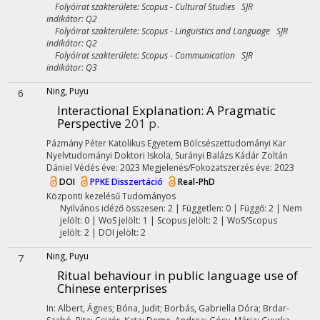
Folyóirat szakterülete: Scopus - Cultural Studies SJR
indikátor: Q2
Folyóirat szakterülete: Scopus - Linguistics and Language SJR
indikátor: Q2
Folyóirat szakterülete: Scopus - Communication SJR
indikátor: Q3
Ning, Puyu
6
Interactional Explanation: A Pragmatic
Perspective
201 p.
Pázmány Péter Katolikus Egyetem Bölcsészettudományi Kar
Nyelvtudományi Doktori Iskola,
Surányi Balázs
Kádár Zoltán
Dániel
Védés éve: 2023
Megjelenés/Fokozatszerzés éve: 2023
DOI
PPKE Disszertáció
Real-PhD
Központi kezelésű
Tudományos
Nyilvános idéző összesen: 2
| Független: 0 | Függő: 2 | Nem
jelölt: 0 | WoS jelölt: 1 | Scopus jelölt: 2 | WoS/Scopus
jelölt: 2 | DOI jelölt: 2
Ning, Puyu
7
Ritual behaviour in public language use of
Chinese enterprises
In: Albert, Ágnes; Bóna, Judit; Borbás, Gabriella Dóra; Brdar-