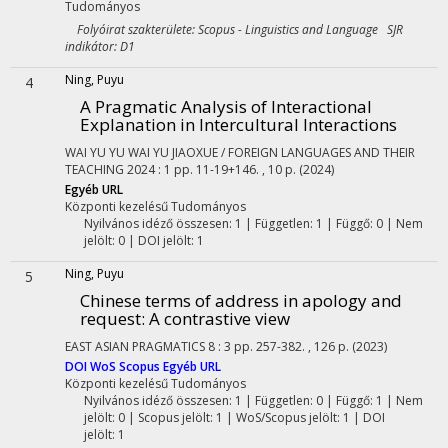
Tudományos
Folyóirat szakterülete: Scopus - Linguistics and Language SJR
indikátor: D1
Ning, Puyu
4
A Pragmatic Analysis of Interactional
Explanation in Intercultural Interactions
WAI YU YU WAI YU JIAOXUE / FOREIGN LANGUAGES AND THEIR
TEACHING
2024
:
1
pp. 11-19+146. , 10 p.
(2024)
Egyéb URL
Központi kezelésű
Tudományos
Nyilvános idéző összesen: 1
| Független: 1 | Függő: 0 | Nem
jelölt: 0 | DOI jelölt: 1
Ning, Puyu
5
Chinese terms of address in apology and
request: A contrastive view
EAST ASIAN PRAGMATICS
8
:
3
pp. 257-382. , 126 p.
(2023)
DOI
WoS
Scopus
Egyéb URL
Központi kezelésű
Tudományos
Nyilvános idéző összesen: 1
| Független: 0 | Függő: 1 | Nem
jelölt: 0 | Scopus jelölt: 1 | WoS/Scopus jelölt: 1 | DOI
jelölt: 1