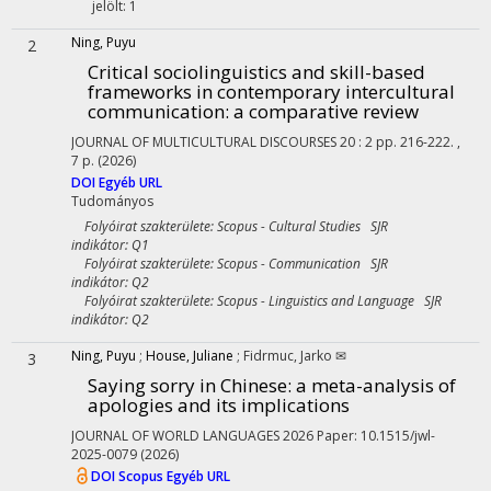
jelölt: 1
Ning, Puyu
2
Critical sociolinguistics and skill-based
frameworks in contemporary intercultural
communication: a comparative review
JOURNAL OF MULTICULTURAL DISCOURSES
20
:
2
pp. 216-222. ,
7 p.
(2026)
DOI
Egyéb URL
Tudományos
Folyóirat szakterülete: Scopus - Cultural Studies SJR
indikátor: Q1
Folyóirat szakterülete: Scopus - Communication SJR
indikátor: Q2
Folyóirat szakterülete: Scopus - Linguistics and Language SJR
indikátor: Q2
Ning, Puyu
;
House, Juliane
;
Fidrmuc, Jarko ✉
3
Saying sorry in Chinese: a meta-analysis of
apologies and its implications
JOURNAL OF WORLD LANGUAGES
2026
Paper: 10.1515/jwl-
2025-0079
(2026)
DOI
Scopus
Egyéb URL