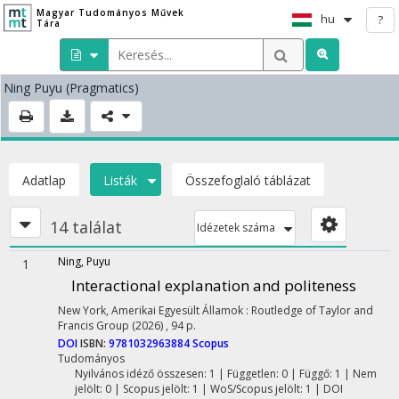
Magyar Tudományos Művek
hu
?
Tára
Ning Puyu
(Pragmatics)
Adatlap
Listák
Összefoglaló táblázat
14 találat
Idézetek száma
Ning, Puyu
1
Interactional explanation and politeness
New York, Amerikai Egyesült Államok :
Routledge of Taylor and
Francis Group
(2026)
,
94 p.
DOI
ISBN:
9781032963884
Scopus
Tudományos
Nyilvános idéző összesen: 1
| Független: 0 | Függő: 1 | Nem
jelölt: 0 | Scopus jelölt: 1 | WoS/Scopus jelölt: 1 | DOI