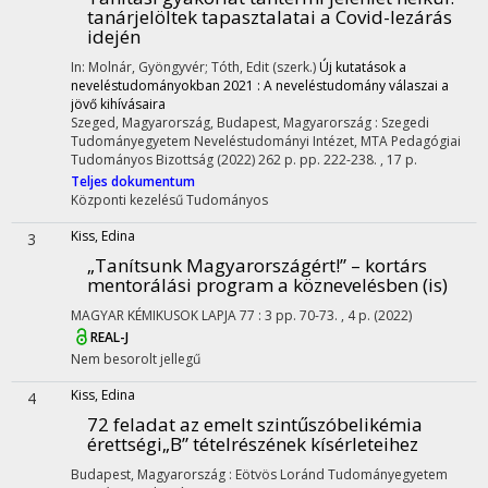
tanárjelöltek tapasztalatai a Covid-lezárás
idején
In: Molnár, Gyöngyvér; Tóth, Edit (szerk.)
Új kutatások a
neveléstudományokban 2021 : A neveléstudomány válaszai a
jövő kihívásaira
Szeged, Magyarország,
Budapest, Magyarország :
Szegedi
Tudományegyetem Neveléstudományi Intézet
,
MTA Pedagógiai
Tudományos Bizottság
(2022)
262 p.
pp. 222-238. , 17 p.
Teljes dokumentum
Központi kezelésű
Tudományos
Kiss, Edina
3
„Tanítsunk Magyarországért!” – kortárs
mentorálási program a köznevelésben (is)
MAGYAR KÉMIKUSOK LAPJA
77
:
3
pp. 70-73. , 4 p.
(2022)
REAL-J
Nem besorolt jellegű
Kiss, Edina
4
72 feladat az emelt szintűszóbelikémia
érettségi„B” tételrészének kísérleteihez
Budapest, Magyarország :
Eötvös Loránd Tudományegyetem