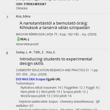
ISBN:
9789634893387
Oktatási
Kiss, Edina
7
A nanotanítástól a bemutató óráig
:
Kihívások a tanárrá válás színpadán
MAGYAR KÉMIKUSOK LAPJA
75
:
6
pp. 182-185. , 4 p.
(2020)
REAL-J
Ismeretterjesztő
Szalay, L. ✉
;
Tóth, Z.
;
Kiss, E.
8
Introducing students to experimental
design skills
CHEMISTRY EDUCATION RESEARCH AND PRACTICE
21
:
1
pp.
331-356. , 26 p.
(2020)
DOI
WoS
DEA
Scopus
Egyéb URL
Tudományos
Nyilvános idéző összesen: 16
| Független: 12 | Függő: 4 |
Nem jelölt: 0 | WoS jelölt: 10 | Scopus jelölt: 12 |
WoS/Scopus jelölt: 13 | DOI jelölt: 16
Folyóirat szakterülete: Scopus - Chemistry (miscellaneous) SJR
indikátor: Q1
Folyóirat szakterülete: Scopus - Education SJR indikátor: Q1