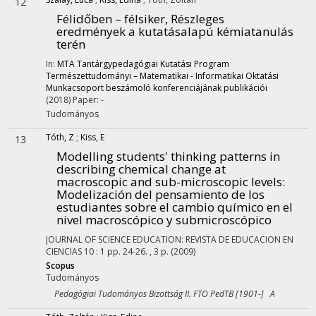
12
Félidőben – félsiker, Részleges
eredmények a kutatásalapú kémiatanulás
terén
In:
MTA Tantárgypedagógiai Kutatási Program
Természettudományi – Matematikai - Informatikai Oktatási
Munkacsoport beszámoló konferenciájának publikációi
(2018)
Paper: -
Tudományos
Tóth, Z
;
Kiss, E
13
Modelling students' thinking patterns in
describing chemical change at
macroscopic and sub-microscopic levels
:
Modelización del pensamiento de los
estudiantes sobre el cambio químico en el
nivel macroscópico y submicroscópico
JOURNAL OF SCIENCE EDUCATION: REVISTA DE EDUCACION EN
CIENCIAS
10
:
1
pp. 24-26. , 3 p.
(2009)
Scopus
Tudományos
Pedagógiai Tudományos Bizottság II. FTO PedTB [1901-] A