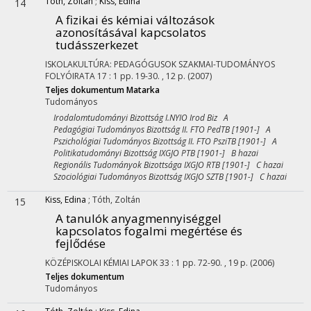
Tóth, Zoltán
;
Kiss, Edina
14
A fizikai és kémiai változások
azonosításával kapcsolatos
tudásszerkezet
ISKOLAKULTÚRA: PEDAGÓGUSOK SZAKMAI-TUDOMÁNYOS
FOLYÓIRATA
17
:
1
pp. 19-30. , 12 p.
(2007)
Teljes dokumentum
Matarka
Tudományos
Irodalomtudományi Bizottság I.NYIO Irod Biz A
Pedagógiai Tudományos Bizottság II. FTO PedTB [1901-] A
Pszichológiai Tudományos Bizottság II. FTO PsziTB [1901-] A
Politikatudományi Bizottság IXGJO PTB [1901-] B hazai
Regionális Tudományok Bizottsága IXGJO RTB [1901-] C hazai
Szociológiai Tudományos Bizottság IXGJO SZTB [1901-] C hazai
Kiss, Edina
;
Tóth, Zoltán
15
A tanulók anyagmennyiséggel
kapcsolatos fogalmi megértése és
fejlődése
KÖZÉPISKOLAI KÉMIAI LAPOK
33
:
1
pp. 72-90. , 19 p.
(2006)
Teljes dokumentum
Tudományos