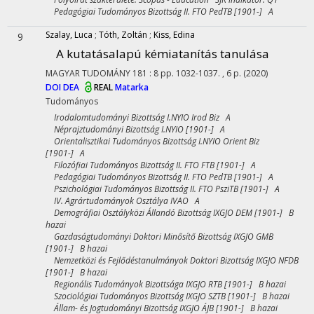
Pedagógiai Tudományos Bizottság II. FTO PedTB [1901-] A
Szalay, Luca
;
Tóth, Zoltán
;
Kiss, Edina
9
A kutatásalapú kémiatanítás tanulása
MAGYAR TUDOMÁNY
181
:
8
pp. 1032-1037. , 6 p.
(2020)
DOI
DEA
REAL
Matarka
Tudományos
Irodalomtudományi Bizottság I.NYIO Irod Biz A
Néprajztudományi Bizottság I.NYIO [1901-] A
Orientalisztikai Tudományos Bizottság I.NYIO Orient Biz
[1901-] A
Filozófiai Tudományos Bizottság II. FTO FTB [1901-] A
Pedagógiai Tudományos Bizottság II. FTO PedTB [1901-] A
Pszichológiai Tudományos Bizottság II. FTO PsziTB [1901-] A
IV. Agrártudományok Osztálya IVAO A
Demográfiai Osztályközi Állandó Bizottság IXGJO DEM [1901-] B
hazai
Gazdaságtudományi Doktori Minősítő Bizottság IXGJO GMB
[1901-] B hazai
Nemzetközi és Fejlődéstanulmányok Doktori Bizottság IXGJO NFDB
[1901-] B hazai
Regionális Tudományok Bizottsága IXGJO RTB [1901-] B hazai
Szociológiai Tudományos Bizottság IXGJO SZTB [1901-] B hazai
Állam- és Jogtudományi Bizottság IXGJO ÁJB [1901-] B hazai