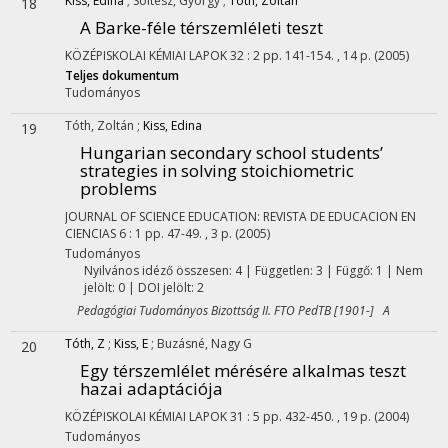
Kiss, Edina
;
Soltész, György
;
Tóth, Zoltán
18
A Barke-féle térszemléleti teszt
KÖZÉPISKOLAI KÉMIAI LAPOK
32
:
2
pp. 141-154. , 14 p.
(2005)
Teljes dokumentum
Tudományos
Tóth, Zoltán
;
Kiss, Edina
19
Hungarian secondary school students’
strategies in solving stoichiometric
problems
JOURNAL OF SCIENCE EDUCATION: REVISTA DE EDUCACION EN
CIENCIAS
6
:
1
pp. 47-49. , 3 p.
(2005)
Tudományos
Nyilvános idéző összesen: 4
| Független: 3 | Függő: 1 | Nem
jelölt: 0 | DOI jelölt: 2
Pedagógiai Tudományos Bizottság II. FTO PedTB [1901-] A
Tóth, Z
;
Kiss, E
;
Buzásné, Nagy G
20
Egy térszemlélet mérésére alkalmas teszt
hazai adaptációja
KÖZÉPISKOLAI KÉMIAI LAPOK
31
:
5
pp. 432-450. , 19 p.
(2004)
Tudományos