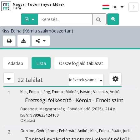
Magyar Tudományos Művek
hu
?
Tára
Kiss Edina
(Kémia szakmódszertan)
Adatlap
Lista
Összefoglaló táblázat
22 találat
Idézetek száma
Kiss, Edina
;
Láng, Emma
;
Molnár, István
;
Vasanits, Anikó
1
Érettségi felkészítő - Kémia - Emelt szint
Budapest, Magyarország :
Eötvös Kiadó
(2025)
,
214 p.
ISBN:
9789633124109
Oktatási
Gordon, Győri János
;
Fehérvári, Anikó
;
Kiss, Edina
;
Raátz, Judit
2
Tanítási gyakorlat tantermi jelenlét nélkül: