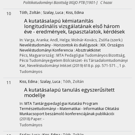
Politikatudományi Bizottság IXGJO PTB [1901-] C hazai
Tóth, Zoltán
;
Szalay, Luca
;
Kiss, Edina
10
A kutatásalapú kémiatanítás
longitudinális vizsgálatának első három
éve - eredmények, tapasztalatok, kérdések
In: Varga, Aranka; Andl, Helga; Molnár-Kovács, Zsófia (szerk.)
Neveléstudomány - Horizontok és dialógusok : XIX. Országos
Neveléstudományi Konferencia : Absztraktkötet
Pécs, Magyarország :
MTA Pedagógiai Tudományos Bizottság
,
Pécsi Tudományegyetem Bölcsészet- és Társadalomtudományi
Kar, Neveléstudományi Intézet
(2019)
618 p.
pp. 571-571. , 1 p.
Tudományos
Kiss, Edina
;
Szalay, Luca
;
Tóth, Zoltán
11
A kutatásalapú tanulás egyszerűsített
modellje
In:
MTA Tantárgypedagógiai Kutatási Program
Természettudományi – Matematikai - Informatikai Oktatási
Munkacsoport beszámoló konferenciájának publikációi
(2018)
Paper: -
Tudományos
Szalay, Luca
;
Kiss, Edina
;
Tóth, Zoltán