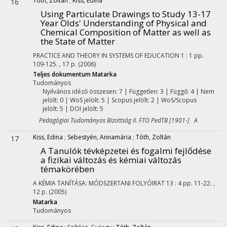
Tóth, Zoltán
;
Kiss, Edina
16
Using Particulate Drawings to Study 13-17
Year Olds' Understanding of Physical and
Chemical Composition of Matter as well as
the State of Matter
PRACTICE AND THEORY IN SYSTEMS OF EDUCATION
1
:
1
pp.
109-125. , 17 p.
(2006)
Teljes dokumentum
Matarka
Tudományos
Nyilvános idéző összesen: 7
| Független: 3 | Függő: 4 | Nem
jelölt: 0 | WoS jelölt: 5 | Scopus jelölt: 2 | WoS/Scopus
jelölt: 5 | DOI jelölt: 5
Pedagógiai Tudományos Bizottság II. FTO PedTB [1901-] A
Kiss, Edina
;
Sebestyén, Annamária
;
Tóth, Zoltán
17
A Tanulók tévképzetei és fogalmi fejlődése
a fizikai változás és kémiai változás
témakörében
A KÉMIA TANÍTÁSA: MÓDSZERTANI FOLYÓIRAT
13
:
4
pp. 11-22. ,
12 p.
(2005)
Matarka
Tudományos