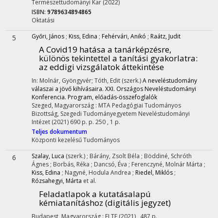
Természettudományi Kar
(2022)
ISBN:
9789634894865
Oktatási
Győri, János
;
Kiss, Edina
;
Fehérvári, Anikó
;
Raátz, Judit
5
A Covid19 hatása a tanárképzésre,
különös tekintettel a tanítási gyakorlatra:
az eddigi vizsgálatok áttekintése
In: Molnár, Gyöngyvér; Tóth, Edit (szerk.)
A neveléstudomány
válaszai a jövő kihívásaira. XXI. Országos Neveléstudományi
Konferencia. Program, előadás-összefoglalók
Szeged, Magyarország :
MTA Pedagógiai Tudományos
Bizottság
,
Szegedi Tudományegyetem Neveléstudományi
Intézet
(2021)
690 p.
p. 250 , 1 p.
Teljes dokumentum
Központi kezelésű
Tudományos
Szalay, Luca
(szerk.)
;
Bárány, Zsolt Béla
;
Böddiné, Schróth
6
Ágnes
;
Borbás, Réka
;
Dancsó, Éva
;
Ferenczyné, Molnár Márta
;
Kiss, Edina
;
Nagyné, Hodula Andrea
;
Riedel, Miklós
;
Rózsahegyi, Márta
et al.
Feladatlapok a kutatásalapú
kémiatanításhoz (digitális jegyzet)
Budapest, Magyarország :
ELTE
(2021)
,
487 p.