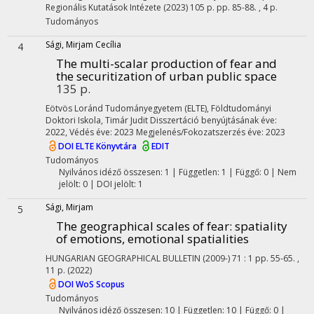
Regionális Kutatások Intézete
(2023)
105 p.
pp. 85-88. , 4 p.
Tudományos
Sági, Mirjam Cecília
4
The multi-scalar production of fear and
the securitization of urban public space
135 p.
Eötvös Loránd Tudományegyetem (ELTE)
,
Földtudományi
Doktori Iskola,
Timár Judit
Disszertáció benyújtásának éve:
2022,
Védés éve: 2023
Megjelenés/Fokozatszerzés éve: 2023
DOI
ELTE Könyvtára
EDIT
Tudományos
Nyilvános idéző összesen: 1
| Független: 1 | Függő: 0 | Nem
jelölt: 0 | DOI jelölt: 1
Sági, Mirjam
5
The geographical scales of fear: spatiality
of emotions, emotional spatialities
HUNGARIAN GEOGRAPHICAL BULLETIN (2009-)
71
:
1
pp. 55-65. ,
11 p.
(2022)
DOI
WoS
Scopus
Tudományos
Nyilvános idéző összesen: 10
| Független: 10 | Függő: 0 |