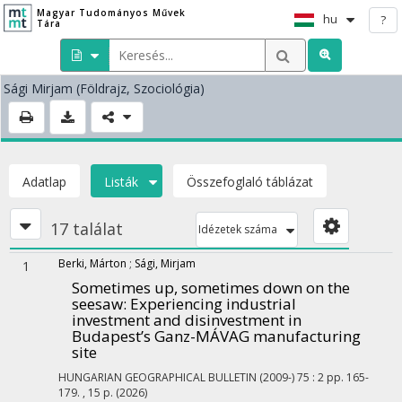
Magyar Tudományos Művek
hu
?
Tára
Sági Mirjam
(Földrajz, Szociológia)
Adatlap
Listák
Összefoglaló táblázat
17 találat
Idézetek száma
Berki, Márton
;
Sági, Mirjam
1
Sometimes up, sometimes down on the
seesaw: Experiencing industrial
investment and disinvestment in
Budapest’s Ganz-MÁVAG manufacturing
site
HUNGARIAN GEOGRAPHICAL BULLETIN (2009-)
75
:
2
pp. 165-
179. , 15 p.
(2026)