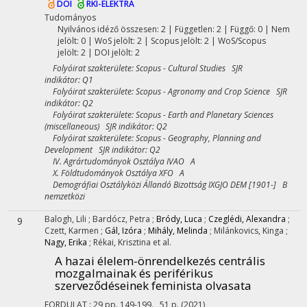
DOI
RKI-ELEKTRA
Tudományos
Nyilvános idéző összesen: 2
| Független: 2 | Függő: 0 | Nem
jelölt: 0 | WoS jelölt: 2 | Scopus jelölt: 2 | WoS/Scopus
jelölt: 2 | DOI jelölt: 2
Folyóirat szakterülete: Scopus - Cultural Studies SJR
indikátor: Q1
Folyóirat szakterülete: Scopus - Agronomy and Crop Science SJR
indikátor: Q2
Folyóirat szakterülete: Scopus - Earth and Planetary Sciences
(miscellaneous) SJR indikátor: Q2
Folyóirat szakterülete: Scopus - Geography, Planning and
Development SJR indikátor: Q2
IV. Agrártudományok Osztálya IVAO A
X. Földtudományok Osztálya XFO A
Demográfiai Osztályközi Állandó Bizottság IXGJO DEM [1901-] B
nemzetközi
Balogh, Lili
;
Bardócz, Petra
;
Bródy, Luca
;
Czeglédi, Alexandra
;
9
Czett, Karmen
;
Gál, Izóra
;
Mihály, Melinda
;
Milánkovics, Kinga
;
Nagy, Erika
;
Rékai, Krisztina
et al.
A hazai élelem-önrendelkezés centrális
mozgalmainak és periférikus
szerveződéseinek feminista olvasata
FORDULAT
:
29
pp. 149-199. , 51 p.
(2021)