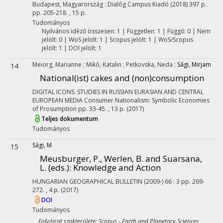
Budapest, Magyarország :
Dialóg Campus Kiadó
(2018)
397 p.
pp. 205-218. , 15 p.
Tudományos
Nyilvános idéző összesen: 1
| Független: 1 | Függő: 0 | Nem
jelölt: 0 | WoS jelölt: 1 | Scopus jelölt: 1 | WoS/Scopus
jelölt: 1 | DOI jelölt: 1
Meiorg, Marianne
;
Mikó, Katalin
;
Petkovska, Neda
;
Sági, Mirjam
14
National(ist) cakes and (non)consumption
DIGITAL ICONS: STUDIES IN RUSSIAN EURASIAN AND CENTRAL
EUROPEAN MEDIA
Consumer Nationalism: Symbolic Economies
of Prosumption
pp. 33-45. , 13 p.
(2017)
Teljes dokumentum
Tudományos
Sági, M
15
Meusburger, P., Werlen, B. and Suarsana,
L. (eds.): Knowledge and Action
HUNGARIAN GEOGRAPHICAL BULLETIN (2009-)
66
:
3
pp. 269-
272. , 4 p.
(2017)
DOI
Tudományos
Folyóirat szakterülete: Scopus - Earth and Planetary Sciences