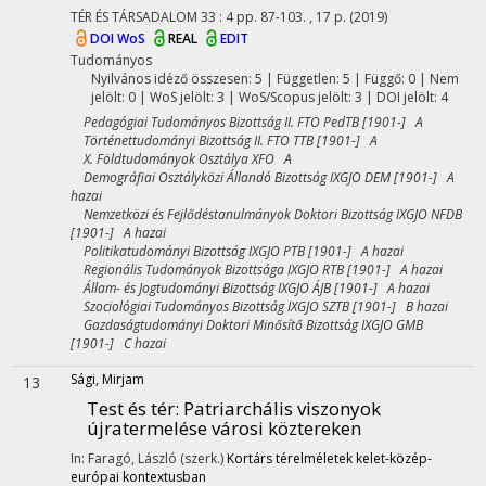
TÉR ÉS TÁRSADALOM
33
:
4
pp. 87-103. , 17 p.
(2019)
DOI
WoS
REAL
EDIT
Tudományos
Nyilvános idéző összesen: 5
| Független: 5 | Függő: 0 | Nem
jelölt: 0 | WoS jelölt: 3 | WoS/Scopus jelölt: 3 | DOI jelölt: 4
Pedagógiai Tudományos Bizottság II. FTO PedTB [1901-] A
Történettudományi Bizottság II. FTO TTB [1901-] A
X. Földtudományok Osztálya XFO A
Demográfiai Osztályközi Állandó Bizottság IXGJO DEM [1901-] A
hazai
Nemzetközi és Fejlődéstanulmányok Doktori Bizottság IXGJO NFDB
[1901-] A hazai
Politikatudományi Bizottság IXGJO PTB [1901-] A hazai
Regionális Tudományok Bizottsága IXGJO RTB [1901-] A hazai
Állam- és Jogtudományi Bizottság IXGJO ÁJB [1901-] A hazai
Szociológiai Tudományos Bizottság IXGJO SZTB [1901-] B hazai
Gazdaságtudományi Doktori Minősítő Bizottság IXGJO GMB
[1901-] C hazai
Sági, Mirjam
13
Test és tér: Patriarchális viszonyok
újratermelése városi köztereken
In: Faragó, László (szerk.)
Kortárs térelméletek kelet-közép-
európai kontextusban