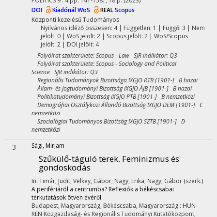
POLITICS
9
:
4
pp. 141-158. , 18 p.
(2023)
DOI
Kiadónál
WoS
REAL
Scopus
Központi kezelésű
Tudományos
Nyilvános idéző összesen: 4
| Független: 1 | Függő: 3 | Nem
jelölt: 0 | WoS jelölt: 2 | Scopus jelölt: 2 | WoS/Scopus
jelölt: 2 | DOI jelölt: 4
Folyóirat szakterülete: Scopus - Law SJR indikátor: Q3
Folyóirat szakterülete: Scopus - Sociology and Political
Science SJR indikátor: Q3
Regionális Tudományok Bizottsága IXGJO RTB [1901-] B hazai
Állam- és Jogtudományi Bizottság IXGJO ÁJB [1901-] B hazai
Politikatudományi Bizottság IXGJO PTB [1901-] B nemzetközi
Demográfiai Osztályközi Állandó Bizottság IXGJO DEM [1901-] C
nemzetközi
Szociológiai Tudományos Bizottság IXGJO SZTB [1901-] D
nemzetközi
Sági, Mirjam
3
Szűkülő-táguló terek. Feminizmus és
gondoskodás
In: Timár, Judit; Velkey, Gábor; Nagy, Erika; Nagy, Gábor (szerk.)
A perifériáról a centrumba? Reflexiók a békéscsabai
térkutatások ötven évéről
Budapest, Magyarország,
Békéscsaba, Magyarország :
HUN-
REN Közgazdaság- és Regionális Tudományi Kutatóközpont,