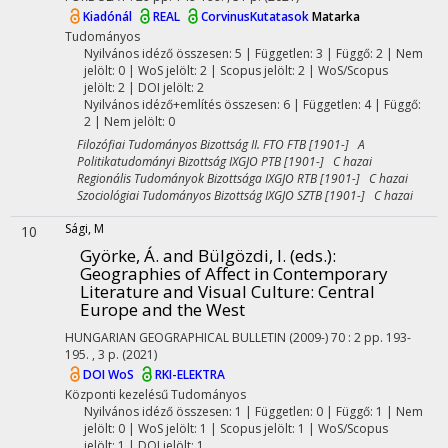
Kiadónál
REAL
CorvinusKutatasok
Matarka
Tudományos
Nyilvános idéző összesen: 5
| Független: 3 | Függő: 2 | Nem
jelölt: 0 | WoS jelölt: 2 | Scopus jelölt: 2 | WoS/Scopus
jelölt: 2 | DOI jelölt: 2
Nyilvános idéző+említés összesen: 6
| Független: 4 | Függő:
2 | Nem jelölt: 0
Filozófiai Tudományos Bizottság II. FTO FTB [1901-] A
Politikatudományi Bizottság IXGJO PTB [1901-] C hazai
Regionális Tudományok Bizottsága IXGJO RTB [1901-] C hazai
Szociológiai Tudományos Bizottság IXGJO SZTB [1901-] C hazai
Sági, M
10
Györke, Á. and Bülgözdi, I. (eds.):
Geographies of Affect in Contemporary
Literature and Visual Culture: Central
Europe and the West
HUNGARIAN GEOGRAPHICAL BULLETIN (2009-)
70
:
2
pp. 193-
195. , 3 p.
(2021)
DOI
WoS
RKI-ELEKTRA
Központi kezelésű
Tudományos
Nyilvános idéző összesen: 1
| Független: 0 | Függő: 1 | Nem
jelölt: 0 | WoS jelölt: 1 | Scopus jelölt: 1 | WoS/Scopus
jelölt: 1 | DOI jelölt: 1