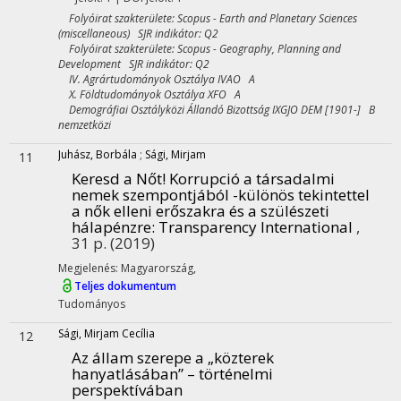
Folyóirat szakterülete: Scopus - Earth and Planetary Sciences
(miscellaneous) SJR indikátor: Q2
Folyóirat szakterülete: Scopus - Geography, Planning and
Development SJR indikátor: Q2
IV. Agrártudományok Osztálya IVAO A
X. Földtudományok Osztálya XFO A
Demográfiai Osztályközi Állandó Bizottság IXGJO DEM [1901-] B
nemzetközi
Juhász, Borbála
;
Sági, Mirjam
11
Keresd a Nőt! Korrupció a társadalmi
nemek szempontjából -különös tekintettel
a nők elleni erőszakra és a szülészeti
hálapénzre
: Transparency International
,
31 p.
(2019)
Megjelenés: Magyarország,
Teljes dokumentum
Tudományos
Sági, Mirjam Cecília
12
Az állam szerepe a „közterek
hanyatlásában” – történelmi
perspektívában