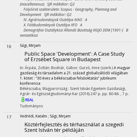
(miscellaneous) SJR indikátor: Q2
Folyóirat szakterülete: Scopus - Geography, Planning and
Development SJR indikátor: Q2
IV. Agrártudományok Osztálya IVAO A
X. Földtudományok Osztálya XFO A
Demográfiai Osztályközi Állandó Bizottság IXGJO DEM [1901-] B
nemzetközi
Sági, Mirjam
16
Public Space 'Development': A Case Study
of Erzsébet Square in Budapest
In: Árpási, Zoltán; Bodnár, Gábor; Gurzó, Imre (szerk.)
A magyar
gazdaság és társadalom a 21. század globalizálódó világában
1. kötet : "30 éves a békéscsabai felsőoktatás" jubileumi
konferencia
Békéscsaba, Magyarország :
Szent István Egyetem Gazdasági,
Agrár- és Egészségtudományi Kar
(2016)
247 p.
pp. 80-86. , 7 p.
REAL
Tudományos
Vedrédi, Katalin
;
Sági, Mirjam
17
Köztérfejlesztés és térhasználat a szegedi
Szent István tér példáján