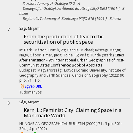
X. Földtudományok Osztálya XFO A
Demográfiai Osztályközi Állandó Bizottság IXGJO DEM [1901-] B
hazai
Regionális Tudományok Bizottsága IXGJO RTB [1901-] B hazai
Sági, Mirjam
7
From the production of fear to the
securitization of public space
In: Berki, Márton; Bottlik, Zs; Gentile, Michael; Kőszegi, Margit;
Nagy, Gábor; Timár, Judit; Tolnai, G; Virág, Tünde (szerk.)
Cities
After Transition - 9th International Urban Geographies of Post-
Communist States Conference: Book of Abstracts
Budapest, Magyarország :
Eötvös Loránd University, Institute of
Geography and Earth Sciences, Centre of Geography
(2022)
90
p.
p. 71 , 1 p.
Egyéb URL
Tudományos
Sági, Mirjam
8
Kern, L.: Feminist City: Claiming Space in a
Man-made World
HUNGARIAN GEOGRAPHICAL BULLETIN (2009-)
71
:
3
pp. 301-
304. , 4 p.
(2022)