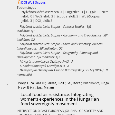
DOI
WoS
Scopus
Tudományos
Nyilvános idéző összesen: 3
| Független: 3 | Függő: 0 | Nem
jelölt: 0 | WoS jelölt: 3 | Scopus jelölt: 3 | WoS/Scopus
jelölt: 3 | DOI jelölt: 3
Folyóirat szakterülete: Scopus - Cultural Studies SJR
indikátor: Q1
Folyóirat szakterülete: Scopus - Agronomy and Crop Science SJR
indikátor: Q2
Folyóirat szakterülete: Scopus - Earth and Planetary Sciences
(miscellaneous) SJR indikátor: Q2
Folyóirat szakterülete: Scopus - Geography, Planning and
Development SJR indikátor: Q2
IV. Agrártudományok Osztálya IVAO A
X. Földtudományok Osztálya XFO A
Demográfiai Osztályközi Állandó Bizottság IXGJO DEM [1901-] B
nemzetközi
Bródy, Luca Sára ✉
;
Farkas, Judit
;
Gál, Izóra
;
Milánkovics, Kinga
2
;
Nagy, Erika
;
Sági, Mirjam
Local food as resistance. Integrating
women’s experiences in the Hungarian
food sovereignty movement
INTERSECTIONS: EAST EUROPEAN JOURNAL OF SOCIETY AND