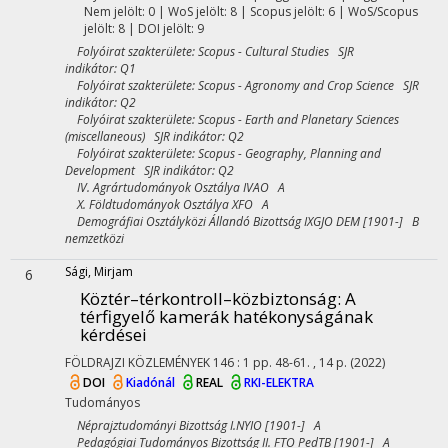
Nem jelölt: 0 | WoS jelölt: 8 | Scopus jelölt: 6 | WoS/Scopus
jelölt: 8 | DOI jelölt: 9
Folyóirat szakterülete: Scopus - Cultural Studies SJR
indikátor: Q1
Folyóirat szakterülete: Scopus - Agronomy and Crop Science SJR
indikátor: Q2
Folyóirat szakterülete: Scopus - Earth and Planetary Sciences
(miscellaneous) SJR indikátor: Q2
Folyóirat szakterülete: Scopus - Geography, Planning and
Development SJR indikátor: Q2
IV. Agrártudományok Osztálya IVAO A
X. Földtudományok Osztálya XFO A
Demográfiai Osztályközi Állandó Bizottság IXGJO DEM [1901-] B
nemzetközi
Sági, Mirjam
6
Köztér–térkontroll–közbiztonság: A
térfigyelő kamerák hatékonyságának
kérdései
FÖLDRAJZI KÖZLEMÉNYEK
146
:
1
pp. 48-61. , 14 p.
(2022)
DOI
Kiadónál
REAL
RKI-ELEKTRA
Tudományos
Néprajztudományi Bizottság I.NYIO [1901-] A
Pedagógiai Tudományos Bizottság II. FTO PedTB [1901-] A