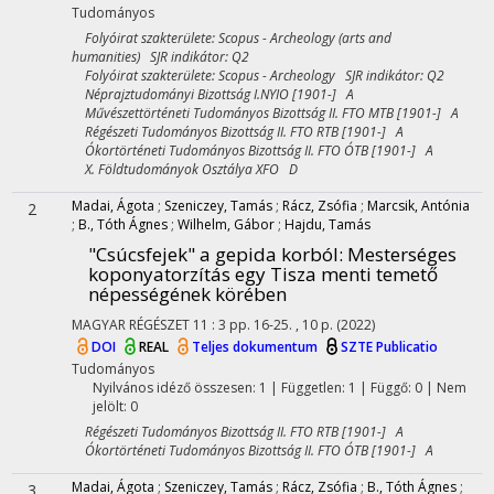
Tudományos
Folyóirat szakterülete: Scopus - Archeology (arts and
humanities) SJR indikátor: Q2
Folyóirat szakterülete: Scopus - Archeology SJR indikátor: Q2
Néprajztudományi Bizottság I.NYIO [1901-] A
Művészettörténeti Tudományos Bizottság II. FTO MTB [1901-] A
Régészeti Tudományos Bizottság II. FTO RTB [1901-] A
Ókortörténeti Tudományos Bizottság II. FTO ÓTB [1901-] A
X. Földtudományok Osztálya XFO D
Madai, Ágota
;
Szeniczey, Tamás
;
Rácz, Zsófia
;
Marcsik, Antónia
2
;
B., Tóth Ágnes
;
Wilhelm, Gábor
;
Hajdu, Tamás
"Csúcsfejek" a gepida korból
: Mesterséges
koponyatorzítás egy Tisza menti temető
népességének körében
MAGYAR RÉGÉSZET
11
:
3
pp. 16-25. , 10 p.
(2022)
DOI
REAL
Teljes dokumentum
SZTE Publicatio
Tudományos
Nyilvános idéző összesen: 1
| Független: 1 | Függő: 0 | Nem
jelölt: 0
Régészeti Tudományos Bizottság II. FTO RTB [1901-] A
Ókortörténeti Tudományos Bizottság II. FTO ÓTB [1901-] A
Madai, Ágota
;
Szeniczey, Tamás
;
Rácz, Zsófia
;
B., Tóth Ágnes
;
3