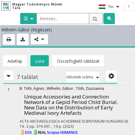
Magyar Tudományos Művek
hu
?
Tára
Wilhelm Gábor
(Régészet)
Adatlap
Lista
Összefoglaló táblázat
7 találat
Idézetek száma
B. Tóth, Ágnes
;
Wilhelm, Gábor
;
Tóth, Zsuzsanna
1
Unique Accessories and Connection
Network of a Gepid Period Child Burial.
New Data on the Distribution of Early
Medieval Ivory Artefacts
ACTA ARCHAEOLOGICA ACADEMIAE SCIENTIARUM HUNGARICAE
74
:
2
pp. 379-397. , 19 p.
(2023)
DOI
REAL
Scopus
HUMANUS