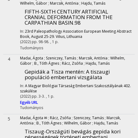
Wilhelm, Gábor
;
Marcsik, Antónia
;
Hajdu, Tamás
FIFTH-SIXTH CENTURY ARTIFICIAL
CRANIAL DEFORMATION FROM THE
CARPATHIAN BASIN.98
In:
23rd Paleopathology Association European Meeting Abstract
Book, August 25-29. Vilius, Lithuania
(2022)
pp. 98-98. , 1 p.
Tudományos
Madai, Ágota
;
Szeniczey, Tamás
;
Marcsik, Antónia
;
Wilhelm,
4
Gábor
;
B., Tóth Ágnes
;
Rácz, Zsófia
;
Hajdu, Tamás
Gepidák a Tisza mentén
: A tiszaugi
populáció embertani vizsgálata
In:
A Magyar Biológiai Társaság Embertani Szakosztályának 402.
szakülése
(2022)
pp. 3-3. , 1 p.
Egyéb URL
Tudományos
Madai, Ágota ✉
;
Rácz, Zsófia
;
Szeniczey, Tamás
;
Marcsik,
5
Antónia
;
B., Tóth Ágnes
;
Wilhelm, Gábor
;
Hajdu, Tamás
Tiszaug-Országúti bevágás gepida kori
népességének történeti embertani