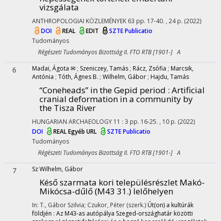
vizsgálata
ANTHROPOLOGIAI KÖZLEMÉNYEK
63
pp. 17-40. , 24 p.
(2022)
DOI
REAL
EDIT
SZTE Publicatio
Tudományos
Régészeti Tudományos Bizottság II. FTO RTB [1901-] A
Madai, Ágota ✉
;
Szeniczey, Tamás
;
Rácz, Zsófia
;
Marcsik,
6
Antónia
;
Tóth, Ágnes B.
;
Wilhelm, Gábor
;
Hajdu, Tamás
“Coneheads” in the Gepid period : Artificial
cranial deformation in a community by
the Tisza River
HUNGARIAN ARCHAEOLOGY
11
:
3
pp. 16-25. , 10 p.
(2022)
DOI
REAL
Egyéb URL
SZTE Publicatio
Tudományos
Régészeti Tudományos Bizottság II. FTO RTB [1901-] A
Sz Wilhelm, Gábor
7
Késő szarmata kori településrészlet Makó-
Mikócsa-dűlő (M43 31.) lelőhelyen
In: T., Gábor Szilvia; Czukor, Péter (szerk.)
Út(on) a kultúrák
földjén : Az M43-as autópálya Szeged-országhatár közötti