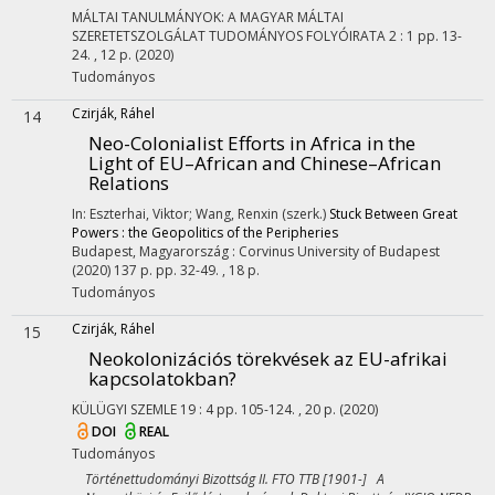
MÁLTAI TANULMÁNYOK: A MAGYAR MÁLTAI
SZERETETSZOLGÁLAT TUDOMÁNYOS FOLYÓIRATA
2
:
1
pp. 13-
24. , 12 p.
(2020)
Tudományos
Czirják, Ráhel
14
Neo-Colonialist Efforts in Africa in the
Light of EU–African and Chinese–African
Relations
In: Eszterhai, Viktor; Wang, Renxin (szerk.)
Stuck Between Great
Powers : the Geopolitics of the Peripheries
Budapest, Magyarország :
Corvinus University of Budapest
(2020)
137 p.
pp. 32-49. , 18 p.
Tudományos
Czirják, Ráhel
15
Neokolonizációs törekvések az EU-afrikai
kapcsolatokban?
KÜLÜGYI SZEMLE
19
:
4
pp. 105-124. , 20 p.
(2020)
DOI
REAL
Tudományos
Történettudományi Bizottság II. FTO TTB [1901-] A