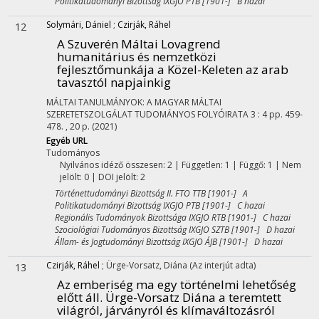
Politikatudományi Bizottság IXGJO PTB [1901-] B hazai
Solymári, Dániel
;
Czirják, Ráhel
12
A Szuverén Máltai Lovagrend
humanitárius és nemzetközi
fejlesztőmunkája a Közel-Keleten az arab
tavasztól napjainkig
MÁLTAI TANULMÁNYOK: A MAGYAR MÁLTAI
SZERETETSZOLGÁLAT TUDOMÁNYOS FOLYÓIRATA
3
:
4
pp. 459-
478. , 20 p.
(2021)
Egyéb URL
Tudományos
Nyilvános idéző összesen: 2
| Független: 1 | Függő: 1 | Nem
jelölt: 0 | DOI jelölt: 2
Történettudományi Bizottság II. FTO TTB [1901-] A
Politikatudományi Bizottság IXGJO PTB [1901-] C hazai
Regionális Tudományok Bizottsága IXGJO RTB [1901-] C hazai
Szociológiai Tudományos Bizottság IXGJO SZTB [1901-] D hazai
Állam- és Jogtudományi Bizottság IXGJO ÁJB [1901-] D hazai
Czirják, Ráhel
;
Ürge-Vorsatz, Diána
(Az interjút adta)
13
Az emberiség ma egy történelmi lehetőség
előtt áll. Ürge-Vorsatz Diána a teremtett
világról, járványról és klímaváltozásról