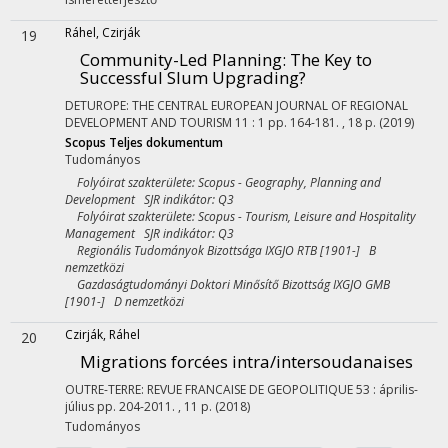
Ráhel, Czirják
19
Community-Led Planning: The Key to
Successful Slum Upgrading?
DETUROPE: THE CENTRAL EUROPEAN JOURNAL OF REGIONAL
DEVELOPMENT AND TOURISM
11
:
1
pp. 164-181. , 18 p.
(2019)
Scopus
Teljes dokumentum
Tudományos
Folyóirat szakterülete: Scopus - Geography, Planning and
Development SJR indikátor: Q3
Folyóirat szakterülete: Scopus - Tourism, Leisure and Hospitality
Management SJR indikátor: Q3
Regionális Tudományok Bizottsága IXGJO RTB [1901-] B
nemzetközi
Gazdaságtudományi Doktori Minősítő Bizottság IXGJO GMB
[1901-] D nemzetközi
Czirják, Ráhel
20
Migrations forcées intra/intersoudanaises
OUTRE-TERRE: REVUE FRANCAISE DE GEOPOLITIQUE
53
:
április-
július
pp. 204-2011. , 11 p.
(2018)
Tudományos