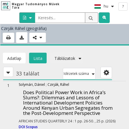
Magyar Tudományos Művek
hu
?
Tára
Czirják Ráhel
(geográfia)
Adatlap
Lista
Táblázatok
33 találat
Idézetek száma
Solymári, Dániel
;
Czirják, Ráhel
1
Does Political Power Work in Africa’s
Slums?
: Dilemmas and Lessons of
International Development Policies
Around Kenyan Urban Segregates from
the Post-Development Perspective
AFRICAN STUDIES QUARTERLY
24
:
1
pp. 26-50. , 25 p.
(2026)
DOI
Scopus