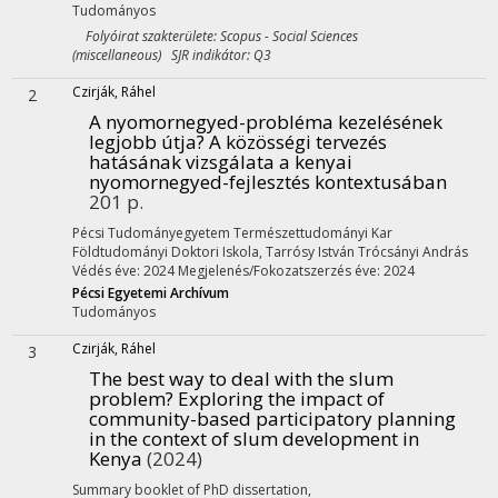
Tudományos
Folyóirat szakterülete: Scopus - Social Sciences
(miscellaneous) SJR indikátor: Q3
Czirják, Ráhel
2
A nyomornegyed-probléma kezelésének
legjobb útja? A közösségi tervezés
hatásának vizsgálata a kenyai
nyomornegyed-fejlesztés kontextusában
201 p.
Pécsi Tudományegyetem Természettudományi Kar
Földtudományi Doktori Iskola,
Tarrósy István
Trócsányi András
Védés éve: 2024
Megjelenés/Fokozatszerzés éve: 2024
Pécsi Egyetemi Archívum
Tudományos
Czirják, Ráhel
3
The best way to deal with the slum
problem? Exploring the impact of
community-based participatory planning
in the context of slum development in
Kenya
(2024)
Summary booklet of PhD dissertation
,