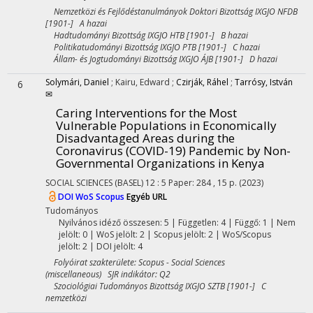
Nemzetközi és Fejlődéstanulmányok Doktori Bizottság IXGJO NFDB
[1901-] A hazai
Hadtudományi Bizottság IXGJO HTB [1901-] B hazai
Politikatudományi Bizottság IXGJO PTB [1901-] C hazai
Állam- és Jogtudományi Bizottság IXGJO ÁJB [1901-] D hazai
Solymári, Daniel
;
Kairu, Edward
;
Czirják, Ráhel
;
Tarrósy, István
6
✉
Caring Interventions for the Most
Vulnerable Populations in Economically
Disadvantaged Areas during the
Coronavirus (COVID-19) Pandemic by Non-
Governmental Organizations in Kenya
SOCIAL SCIENCES (BASEL)
12
:
5
Paper: 284 , 15 p.
(2023)
DOI
WoS
Scopus
Egyéb URL
Tudományos
Nyilvános idéző összesen: 5
| Független: 4 | Függő: 1 | Nem
jelölt: 0 | WoS jelölt: 2 | Scopus jelölt: 2 | WoS/Scopus
jelölt: 2 | DOI jelölt: 4
Folyóirat szakterülete: Scopus - Social Sciences
(miscellaneous) SJR indikátor: Q2
Szociológiai Tudományos Bizottság IXGJO SZTB [1901-] C
nemzetközi