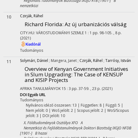
Regionális Tudományok Bizottsága IXGJO RTB [1901-] B
nemzetközi
Czirják, Ráhel
10
Richard Florida: Az új urbanizációs válság
CITY.HU: VÁROSTUDOMÁNYI SZEMLE
1
:
1
pp. 98-105. , 8 p.
(2021)
Kiadónál
Tudományos
Solymári, Dániel
;
Mangera, Janet
;
Czirják, Ráhel
;
Tarrósy, István
11
Overview of Kenyan Government Initiatives
in Slum Upgrading: The Case of KENSUP
and KISIP Projects
AFRIKA TANULMÁNYOK
15
:
3
pp. 37-59. , 23 p.
(2021)
DOI
Egyéb URL
Tudományos
Nyilvános idéző összesen: 13
| Független: 8 | Függő: 5 |
Nem jelölt: 0 | WoS jelölt: 2 | Scopus jelölt: 2 | WoS/Scopus
jelölt: 3 | DOI jelölt: 10
X. Földtudományok Osztálya XFO A
Nemzetközi és Fejlődéstanulmányok Doktori Bizottság IXGJO NFDB
[1901-] B hazai