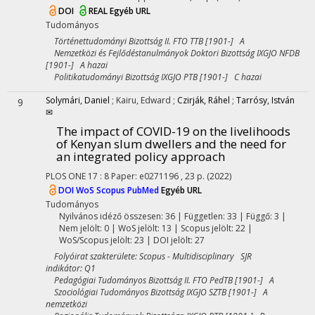
DOI
REAL
Egyéb URL
Tudományos
Történettudományi Bizottság II. FTO TTB [1901-] A
Nemzetközi és Fejlődéstanulmányok Doktori Bizottság IXGJO NFDB
[1901-] A hazai
Politikatudományi Bizottság IXGJO PTB [1901-] C hazai
Solymári, Daniel
;
Kairu, Edward
;
Czirják, Ráhel
;
Tarrósy, István
9
✉
The impact of COVID-19 on the livelihoods
of Kenyan slum dwellers and the need for
an integrated policy approach
PLOS ONE
17
:
8
Paper: e0271196 , 23 p.
(2022)
DOI
WoS
Scopus
PubMed
Egyéb URL
Tudományos
Nyilvános idéző összesen: 36
| Független: 33 | Függő: 3 |
Nem jelölt: 0 | WoS jelölt: 13 | Scopus jelölt: 22 |
WoS/Scopus jelölt: 23 | DOI jelölt: 27
Folyóirat szakterülete: Scopus - Multidisciplinary SJR
indikátor: Q1
Pedagógiai Tudományos Bizottság II. FTO PedTB [1901-] A
Szociológiai Tudományos Bizottság IXGJO SZTB [1901-] A
nemzetközi