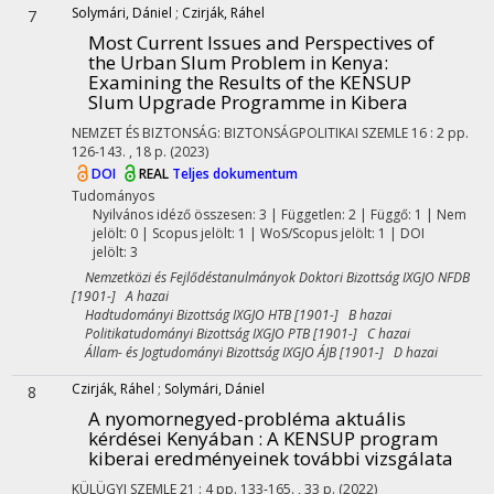
Solymári, Dániel
;
Czirják, Ráhel
7
Most Current Issues and Perspectives of
the Urban Slum Problem in Kenya
:
Examining the Results of the KENSUP
Slum Upgrade Programme in Kibera
NEMZET ÉS BIZTONSÁG: BIZTONSÁGPOLITIKAI SZEMLE
16
:
2
pp.
126-143. , 18 p.
(2023)
DOI
REAL
Teljes dokumentum
Tudományos
Nyilvános idéző összesen: 3
| Független: 2 | Függő: 1 | Nem
jelölt: 0 | Scopus jelölt: 1 | WoS/Scopus jelölt: 1 | DOI
jelölt: 3
Nemzetközi és Fejlődéstanulmányok Doktori Bizottság IXGJO NFDB
[1901-] A hazai
Hadtudományi Bizottság IXGJO HTB [1901-] B hazai
Politikatudományi Bizottság IXGJO PTB [1901-] C hazai
Állam- és Jogtudományi Bizottság IXGJO ÁJB [1901-] D hazai
Czirják, Ráhel
;
Solymári, Dániel
8
A nyomornegyed-probléma aktuális
kérdései Kenyában : A KENSUP program
kiberai eredményeinek további vizsgálata
KÜLÜGYI SZEMLE
21
:
4
pp. 133-165. , 33 p.
(2022)