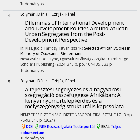
Tudományos
Solymári, Dániel
;
Czirják, Ráhel
4
Dilemmas of International Development
and Development Policies Around African
Urban Segregates from the Post-
Development Perspective
In: Kiss, Judit; Tarrósy, István (szerk.)
Selected African Studies in
Memory of Zsuzsánna Biedermann
Newcastle upon Tyne, Egyesült Királyság / Anglia :
Cambridge
Scholars Publishing
(2024)
345 p.
pp. 104-135. , 32 p.
Tudományos
Solymári, Dániel
;
Czirják, Ráhel
5
A fejlesztési segélyezés és a nagyvárosi
szegregáció összefüggése Afrikában
: A
kenyai nyomortelepkérdés és a
mélyszegénység strukturális kapcsolata
NEMZET ÉS BIZTONSÁG: BIZTONSÁGPOLITIKAI SZEMLE
17
:
3
pp.
78-93. , 16 p.
(2024)
DOI
NKE Közszolgálati Tudásportál
REAL
Teljes
dokumentum
Tudományos