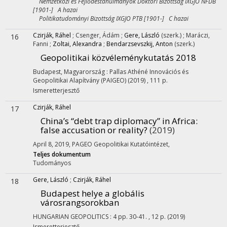
Nemzetközi és Fejlődéstanulmányok Doktori Bizottság IXGJO NFDB
[1901-] A hazai
Politikatudományi Bizottság IXGJO PTB [1901-] C hazai
Czirják, Ráhel
;
Csenger, Ádám
;
Gere, László
(szerk.)
;
Maráczi,
16
Fanni
;
Zoltai, Alexandra
;
Bendarzsevszkij, Anton
(szerk.)
Geopolitikai közvéleménykutatás 2018
Budapest, Magyarország :
Pallas Athéné Innovációs és
Geopolitikai Alapítvány (PAIGEO)
(2019)
,
111 p.
Ismeretterjesztő
Czirják, Ráhel
17
China’s “debt trap diplomacy” in Africa:
false accusation or reality?
(2019)
April 8, 2019, PAGEO Geopolitikai Kutatóintézet
,
Teljes dokumentum
Tudományos
Gere, László
;
Czirják, Ráhel
18
Budapest helye a globális
városrangsorokban
HUNGARIAN GEOPOLITICS
:
4
pp. 30-41. , 12 p.
(2019)
Ismeretterjesztő