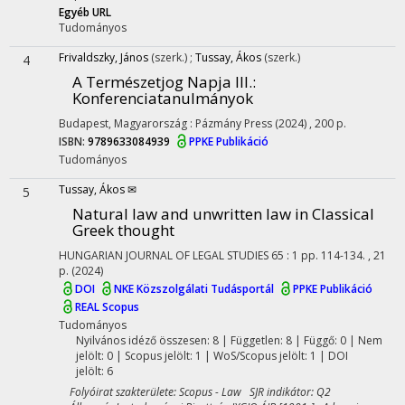
Egyéb URL
Tudományos
Frivaldszky, János
(szerk.)
;
Tussay, Ákos
(szerk.)
4
A Természetjog Napja III.
:
Konferenciatanulmányok
Budapest, Magyarország :
Pázmány Press
(2024)
,
200 p.
ISBN:
9789633084939
PPKE Publikáció
Tudományos
Tussay, Ákos ✉
5
Natural law and unwritten law in Classical
Greek thought
HUNGARIAN JOURNAL OF LEGAL STUDIES
65
:
1
pp. 114-134. , 21
p.
(2024)
DOI
NKE Közszolgálati Tudásportál
PPKE Publikáció
REAL
Scopus
Tudományos
Nyilvános idéző összesen: 8
| Független: 8 | Függő: 0 | Nem
jelölt: 0 | Scopus jelölt: 1 | WoS/Scopus jelölt: 1 | DOI
jelölt: 6
Folyóirat szakterülete: Scopus - Law SJR indikátor: Q2