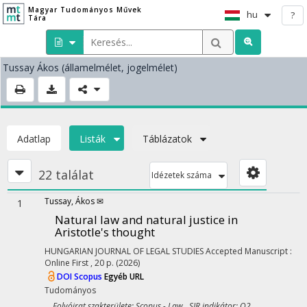
Magyar Tudományos Művek
hu
?
Tára
Tussay Ákos
(államelmélet, jogelmélet)
Adatlap
Listák
Táblázatok
22 találat
Idézetek száma
Tussay, Ákos ✉
1
Natural law and natural justice in
Aristotle's thought
HUNGARIAN JOURNAL OF LEGAL STUDIES
Accepted Manuscript
:
Online First
, 20 p.
(2026)
DOI
Scopus
Egyéb URL
Tudományos
Folyóirat szakterülete: Scopus - Law SJR indikátor: Q2