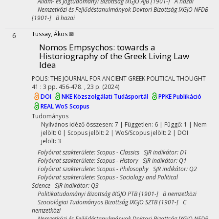
Állam- és Jogtudományi Bizottság IXGJO ÁJB [1901-] A hazai
Nemzetközi és Fejlődéstanulmányok Doktori Bizottság IXGJO NFDB
[1901-] B hazai
Tussay, Ákos ✉
6
Nomos Empsychos: towards a
Historiography of the Greek Living Law
Idea
POLIS: THE JOURNAL FOR ANCIENT GREEK POLITICAL THOUGHT
41
:
3
pp. 456-478. , 23 p.
(2024)
DOI
NKE Közszolgálati Tudásportál
PPKE Publikáció
REAL
WoS
Scopus
Tudományos
Nyilvános idéző összesen: 7
| Független: 6 | Függő: 1 | Nem
jelölt: 0 | Scopus jelölt: 2 | WoS/Scopus jelölt: 2 | DOI
jelölt: 3
Folyóirat szakterülete: Scopus - Classics SJR indikátor: D1
Folyóirat szakterülete: Scopus - History SJR indikátor: Q1
Folyóirat szakterülete: Scopus - Philosophy SJR indikátor: Q2
Folyóirat szakterülete: Scopus - Sociology and Political
Science SJR indikátor: Q3
Politikatudományi Bizottság IXGJO PTB [1901-] B nemzetközi
Szociológiai Tudományos Bizottság IXGJO SZTB [1901-] C
nemzetközi
Nemzetközi és Fejlődéstanulmányok Doktori Bizottság IXGJO NFDB