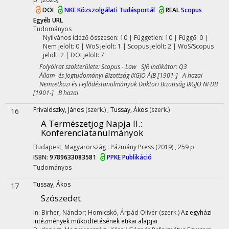
DOI
NKE Közszolgálati Tudásportál
REAL
Scopus
Egyéb URL
Tudományos
Nyilvános idéző összesen: 10
| Független: 10 | Függő: 0 |
Nem jelölt: 0 | WoS jelölt: 1 | Scopus jelölt: 2 | WoS/Scopus
jelölt: 2 | DOI jelölt: 7
Folyóirat szakterülete: Scopus - Law SJR indikátor: Q3
Állam- és Jogtudományi Bizottság IXGJO ÁJB [1901-] A hazai
Nemzetközi és Fejlődéstanulmányok Doktori Bizottság IXGJO NFDB
[1901-] B hazai
Frivaldszky, János
(szerk.)
;
Tussay, Ákos
(szerk.)
16
A Természetjog Napja II.
:
Konferenciatanulmányok
Budapest, Magyarország :
Pázmány Press
(2019)
,
259 p.
ISBN:
9789633083581
PPKE Publikáció
Tudományos
Tussay, Ákos
17
Szószedet
In: Birher, Nándor; Homicskó, Árpád Olivér (szerk.)
Az egyházi
intézmények működtetésének etikai alapjai