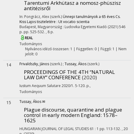
Tarentumi Arkhütasz a nomosz-phüszisz
antitézisről
In: Pongrácz, Alex (szerk.)
Ünnepi tanulmányok a 65 éves Cs.
Kiss Lajos tiszteletére : Ut vocatio scientia
Budapest, Magyarország :
Ludovika Egyetemi Kiadó
(2021)
546
p.
pp. 525-532. , 8 p.
REAL
Tudományos
Nyilvános idéző összesen: 1
| Független: 0 | Függő: 1 | Nem
jelölt: 0
Frivaldszky, János
(szerk.)
;
Tussay, Ákos
(szerk.)
14
PROCEEDINGS OF THE 4TH “NATURAL
LAW DAY” CONFERENCE
(2020)
Iustum Aequum Salutare 2020/1. 5-120. p.
,
Tudományos
Tussay, Ákos ✉
15
Plague discourse, quarantine and plague
control in early modern England: 1578–
1625
HUNGARIAN JOURNAL OF LEGAL STUDIES
61
:
1
pp. 113-132. , 20
p.
(2020)