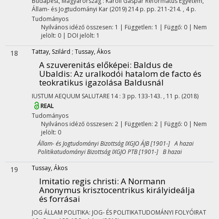
Budapest, Magyarország :
Károli Gáspár Református Egyetem,
Állam- és Jogtudományi Kar
(2019)
214 p.
pp. 211-214. , 4 p.
Tudományos
Nyilvános idéző összesen: 1
| Független: 1 | Függő: 0 | Nem
jelölt: 0 | DOI jelölt: 1
Tattay, Szilárd
;
Tussay, Ákos
18
A szuverenitás előképei: Baldus de
Ubaldis
: Az uralkodói hatalom de facto és
teokratikus igazolása Baldusnál
IUSTUM AEQUUM SALUTARE
14
:
3
pp. 133-143. , 11 p.
(2018)
REAL
Tudományos
Nyilvános idéző összesen: 2
| Független: 2 | Függő: 0 | Nem
jelölt: 0
Állam- és Jogtudományi Bizottság IXGJO ÁJB [1901-] A hazai
Politikatudományi Bizottság IXGJO PTB [1901-] B hazai
Tussay, Ákos
19
Imitatio regis christi
: A Normann
Anonymus krisztocentrikus királyideálja
és forrásai
JOG ÁLLAM POLITIKA: JOG- ÉS POLITIKATUDOMÁNYI FOLYÓIRAT