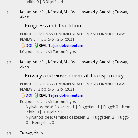
jelölt: 0 | DOI jelölt: 4
Koltay, András
;
Könczöl, Miklós
;
Lapsánszky, András
;
Tussay,
11
Ákos
Progress and Tradition
PUBLIC GOVERNANCE ADMINISTRATION AND FINANCES LAW
REVIEW
6
:
1
pp. 5-6. , 2 p.
(2021)
DOI
REAL
Teljes dokumentum
Központi kezelésű
Tudományos
Koltay, András
;
Könczöl, Miklós
;
Lapsánszky, András
;
Tussay,
12
Ákos
Privacy and Governmental Transparency
PUBLIC GOVERNANCE ADMINISTRATION AND FINANCES LAW
REVIEW
6
:
2
pp. 5-6. , 2 p.
(2021)
DOI
REAL
Teljes dokumentum
Központi kezelésű
Tudományos
Nyilvános idéző összesen: 1
| Független: 1 | Függő: 0 | Nem
jelölt: 0 | DOI jelölt: 1
Nyilvános idéző+említés összesen: 2
| Független: 2 | Függő:
0 | Nem jelölt: 0
Tussay, Ákos
13