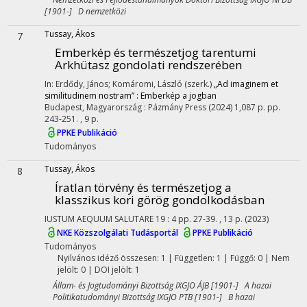
[1901-] D nemzetközi
Tussay, Ákos
7
Emberkép és természetjog tarentumi
Arkhütasz gondolati rendszerében
In: Erdődy, János; Komáromi, László (szerk.)
„Ad imaginem et
similitudinem nostram” : Emberkép a jogban
Budapest, Magyarország :
Pázmány Press
(2024)
1,087 p.
pp.
243-251. , 9 p.
PPKE Publikáció
Tudományos
Tussay, Ákos
8
Íratlan törvény és természetjog a
klasszikus kori görög gondolkodásban
IUSTUM AEQUUM SALUTARE
19
:
4
pp. 27-39. , 13 p.
(2023)
NKE Közszolgálati Tudásportál
PPKE Publikáció
Tudományos
Nyilvános idéző összesen: 1
| Független: 1 | Függő: 0 | Nem
jelölt: 0 | DOI jelölt: 1
Állam- és Jogtudományi Bizottság IXGJO ÁJB [1901-] A hazai
Politikatudományi Bizottság IXGJO PTB [1901-] B hazai