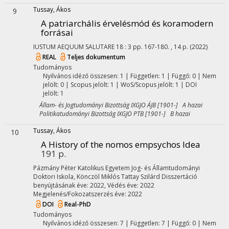
Tussay, Ákos
9
A patriarchális érvelésmód és koramodern
forrásai
IUSTUM AEQUUM SALUTARE
18
:
3
pp. 167-180. , 14 p.
(2022)
REAL
Teljes dokumentum
Tudományos
Nyilvános idéző összesen: 1
| Független: 1 | Függő: 0 | Nem
jelölt: 0 | Scopus jelölt: 1 | WoS/Scopus jelölt: 1 | DOI
jelölt: 1
Állam- és Jogtudományi Bizottság IXGJO ÁJB [1901-] A hazai
Politikatudományi Bizottság IXGJO PTB [1901-] B hazai
Tussay, Ákos
10
A History of the nomos empsychos Idea
191 p.
Pázmány Péter Katolikus Egyetem Jog- és Államtudományi
Doktori Iskola,
Könczöl Miklós
Tattay Szilárd
Disszertáció
benyújtásának éve: 2022,
Védés éve: 2022
Megjelenés/Fokozatszerzés éve: 2022
DOI
Real-PhD
Tudományos
Nyilvános idéző összesen: 7
| Független: 7 | Függő: 0 | Nem