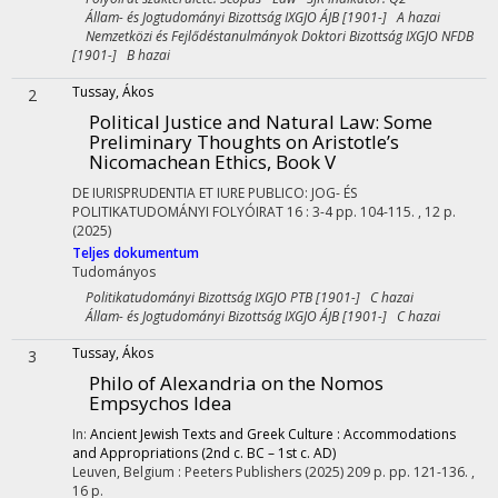
Állam- és Jogtudományi Bizottság IXGJO ÁJB [1901-] A hazai
Nemzetközi és Fejlődéstanulmányok Doktori Bizottság IXGJO NFDB
[1901-] B hazai
Tussay, Ákos
2
Political Justice and Natural Law
: Some
Preliminary Thoughts on Aristotle’s
Nicomachean Ethics, Book V
DE IURISPRUDENTIA ET IURE PUBLICO: JOG- ÉS
POLITIKATUDOMÁNYI FOLYÓIRAT
16
:
3-4
pp. 104-115. , 12 p.
(2025)
Teljes dokumentum
Tudományos
Politikatudományi Bizottság IXGJO PTB [1901-] C hazai
Állam- és Jogtudományi Bizottság IXGJO ÁJB [1901-] C hazai
Tussay, Ákos
3
Philo of Alexandria on the Nomos
Empsychos Idea
In:
Ancient Jewish Texts and Greek Culture : Accommodations
and Appropriations (2nd c. BC – 1st c. AD)
Leuven, Belgium :
Peeters Publishers
(2025)
209 p.
pp. 121-136. ,
16 p.