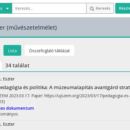
ny
Keresés
Részl
er
(művészetelmélet)
Lista
Összefoglaló táblázat
34 találat
, Eszter
edagógia és politika
: A múzeumalapítás avantgárd strat
SZEM
2023.03.17.
Paper: https://ujszem.org/2023/03/17/pedagogia-es-
23)
ljes dokumentum
dományos
, Eszter