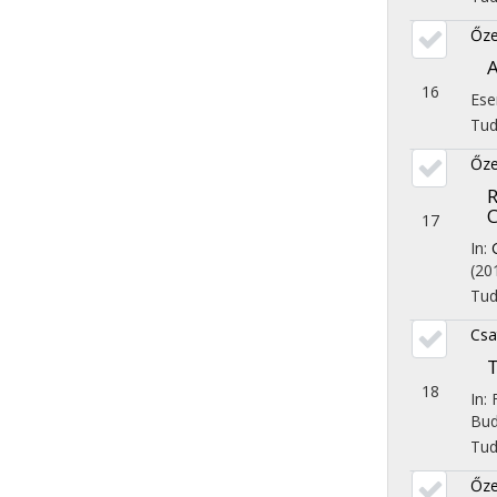
Őze
A
16
Ese
Tu
Őze
R
C
17
In:
(20
Tu
Csat
T
18
In:
Bud
Tu
Őze