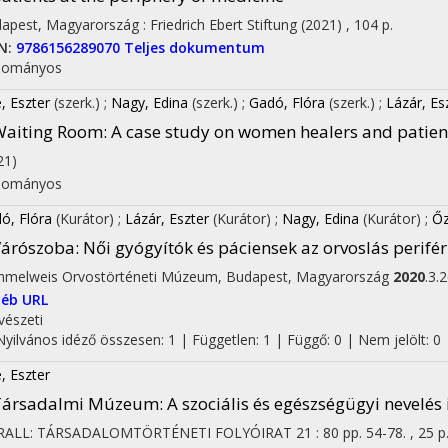
apest, Magyarország :
Friedrich Ebert Stiftung
(2021)
,
104 p.
N:
9786156289070
Teljes dokumentum
dományos
, Eszter
(szerk.)
;
Nagy, Edina
(szerk.)
;
Gadó, Flóra
(szerk.)
;
Lázár, Es
Waiting Room
: A case study on women healers and patien
21)
dományos
ó, Flóra
(Kurátor)
;
Lázár, Eszter
(Kurátor)
;
Nagy, Edina
(Kurátor)
;
Őz
Várószoba
: Női gyógyítók és páciensek az orvoslás perifé
melweis Orvostörténeti Múzeum,
Budapest, Magyarország
2020
.3.
éb URL
észeti
Nyilvános idéző összesen: 1
| Független: 1 | Függő: 0 | Nem jelölt: 0
, Eszter
Társadalmi Múzeum
: A szociális és egészségügyi nevelé
RALL: TÁRSADALOMTÖRTÉNETI FOLYÓIRAT
21
:
80
pp. 54-78. , 25 p