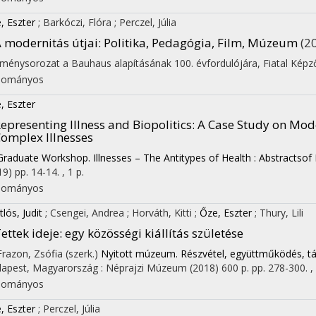
, Eszter
;
Barkóczi, Flóra
;
Perczel, Júlia
 modernitás útjai
: Politika, Pedagógia, Film, Múzeum
(2
ménysorozat a Bauhaus alapításának 100. évfordulójára
,
Fiatal Kép
dományos
, Eszter
epresenting Illness and Biopolitics
: A Case Study on Mod
omplex Illnesses
Graduate Workshop. Illnesses – The Antitypes of Health : Abstractsof 
19)
pp. 14-14. , 1 p.
dományos
lós, Judit
;
Csengei, Andrea
;
Horváth, Kitti
;
Őze, Eszter
;
Thury, Lili
ettek ideje
: egy közösségi kiállítás születése
 Frazon, Zsófia (szerk.)
Nyitott múzeum. Részvétel, együttműködés, 
apest, Magyarország :
Néprajzi Múzeum
(2018)
600 p.
pp. 278-300. ,
dományos
, Eszter
;
Perczel, Júlia