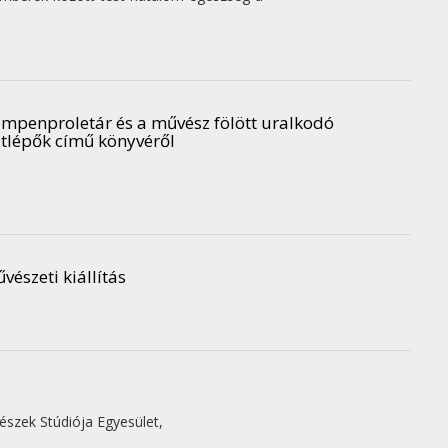
umpenproletár és a művész fölött uralkodó
átlépők című könyvéről
vészeti kiállítás
észek Stúdiója Egyesület
,