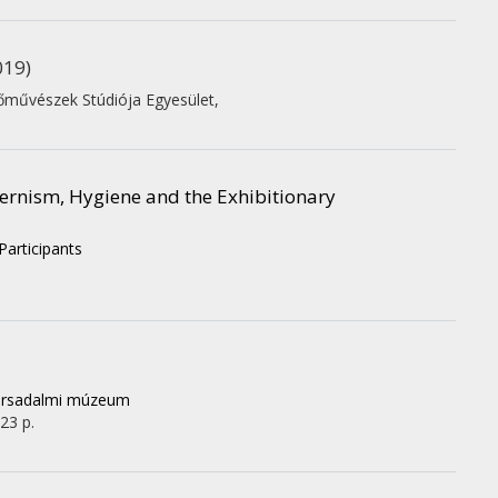
019)
zőművészek Stúdiója Egyesület
,
ernism, Hygiene and the Exhibitionary
Participants
társadalmi múzeum
 23 p.