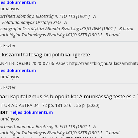
ljes dokumentum
dományos
ténettudományi Bizottság II. FTO TTB [1901-] A
Földtudományok Osztálya XFO A
ográfiai Osztályközi Állandó Bizottság IXGJO DEM [1901-] B hazai
ciológiai Tudományos Bizottság IXGJO SZTB [1901-] B hazai
, Eszter
 kiszámíthatóság biopolitikai ígérete
ANZITBLOG.HU
2020-07-06
Paper: http://tranzitblog.hu/a-kiszamithat
ljes dokumentum
dományos
, Eszter
pari kapitalizmus és biopolitika
: A munkásság teste és
 ITUR AD ASTRA
34
:
72
pp. 181-216. , 36 p.
(2020)
EDIT
Teljes dokumentum
dományos
ténettudományi Bizottság II. FTO TTB [1901-] A
ciológiai Tudományos Bizottság IXGJO SZTB [1901-] C hazai