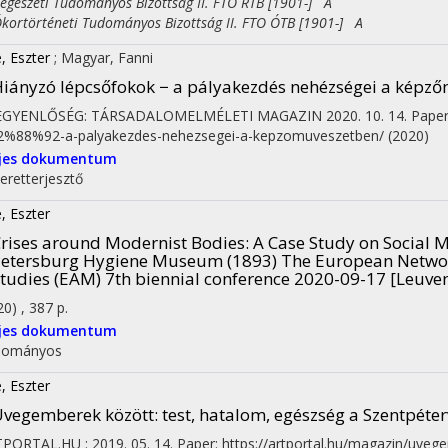
észeti Tudományos Bizottság II. FTO RTB [1901-] A
rtörténeti Tudományos Bizottság II. FTO ÓTB [1901-] A
on
, Eszter
;
Magyar, Fanni
iányzó lépcsőfokok − a pályakezdés nehézségei a képz
 EGYENLŐSÉG: TÁRSADALOMELMÉLETI MAGAZIN
2020. 10. 14.
Paper
%88%92-a-palyakezdes-nehezsegei-a-kepzomuveszetben/
(2020)
ljes dokumentum
eretterjesztő
, Eszter
rises around Modernist Bodies
: A Case Study on Social
etersburg Hygiene Museum (1893) The European Netwo
tudies (EAM) 7th biennial conference 2020-09-17 [Leuve
20)
,
387 p.
ljes dokumentum
dományos
, Eszter
vegemberek között: test, hatalom, egészség a Szentpét
TPORTAL.HU
:
2019. 05. 14.
Paper: https://artportal.hu/magazin/uve