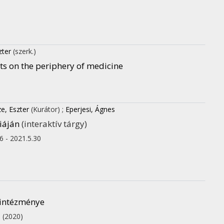
zter
(szerk.)
ts on the periphery of medicine
e, Eszter
(Kurátor)
;
Eperjesi, Ágnes
riáján
(interaktív tárgy)
26 - 2021.5.30
s intézménye
.
(2020)