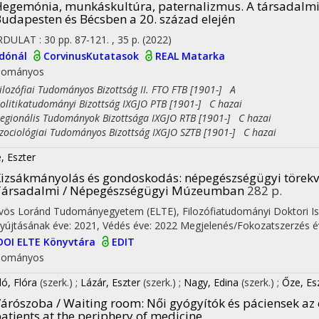
egemónia, munkáskultúra, paternalizmus. A társadalmi
udapesten és Bécsben a 20. század elején
RDULAT
:
30
pp. 87-121. , 35 p.
(2022)
adónál
CorvinusKutatasok
REAL
Matarka
dományos
ozófiai Tudományos Bizottság II. FTO FTB [1901-] A
itikatudományi Bizottság IXGJO PTB [1901-] C hazai
ionális Tudományok Bizottsága IXGJO RTB [1901-] C hazai
ciológiai Tudományos Bizottság IXGJO SZTB [1901-] C hazai
, Eszter
izsákmányolás és gondoskodás: népegészségügyi törekvé
Társadalmi / Népegészségügyi Múzeumban
282 p.
vös Loránd Tudományegyetem (ELTE)
,
Filozófiatudományi Doktori Is
yújtásának éve: 2021,
Védés éve: 2022
Megjelenés/Fokozatszerzés é
DOI
ELTE Könyvtára
EDIT
dományos
ó, Flóra
(szerk.)
;
Lázár, Eszter
(szerk.)
;
Nagy, Edina
(szerk.)
;
Őze, Es
árószoba / Waiting room
: Női gyógyítók és páciensek az
atients at the periphery of medicine