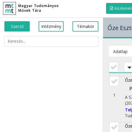
Magyar Tudományos
Közlemé
Művek Tára
Szerző
Intézmény
Témakör
Őze Eszt
Adatlap
Őze
P
1
A 
(20
Te
Tu
Őze