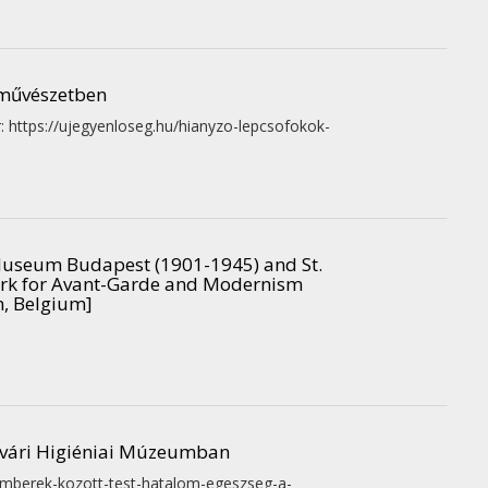
őművészetben
: https://ujegyenloseg.hu/hianyzo-lepcsofokok-
 Museum Budapest (1901-1945) and St.
rk for Avant-Garde and Modernism
n, Belgium]
ervári Higiéniai Múzeumban
gemberek-kozott-test-hatalom-egeszseg-a-