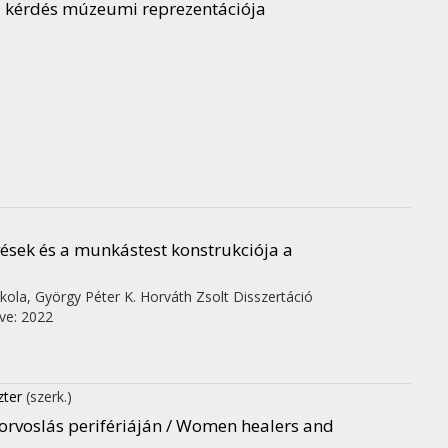
 kérdés múzeumi reprezentációja
sek és a munkástest konstrukciója a
kola,
György Péter
K. Horváth Zsolt
Disszertáció
ve: 2022
zter
(szerk.)
 orvoslás perifériáján / Women healers and