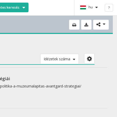
hu
etes keresés
?
Idézetek száma
égiái
politika-a-muzeumalapitas-avantgard-strategiai/