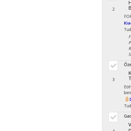
H
B
2
FO
Ki
Tu
Fil
Pol
Reg
Szo
Őze
K
3
Eöt
ben
Tu
Gad
V
p
4