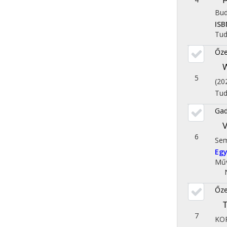
Bud
ISB
Tu
Őze
5
(20
Tu
Gad
6
Sem
Egy
Műv
Őze
7
KO