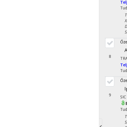
Te
Tu
Tör
X. 
Dem
Szo
Őze
A
8
TR
Te
Tu
Őze
I
9
SIC
Tu
Tör
Szo