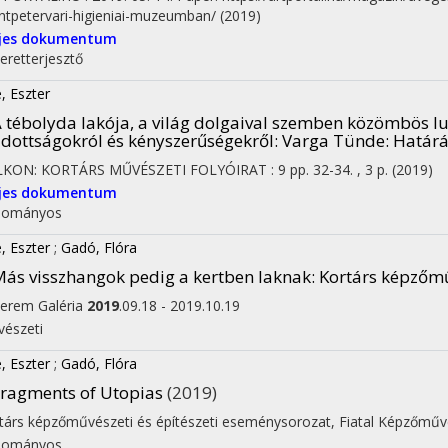
ntpetervari-higieniai-muzeumban/
(2019)
ljes dokumentum
eretterjesztő
, Eszter
 tébolyda lakója, a világ dolgaival szemben közömbös l
dottságokról és kényszerűségekről
: Varga Tünde: Határ
LKON: KORTÁRS MŰVÉSZETI FOLYÓIRAT
:
9
pp. 32-34. , 3 p.
(2019)
ljes dokumentum
dományos
, Eszter
;
Gadó, Flóra
ás visszhangok pedig a kertben laknak
: Kortárs képzőmű
terem Galéria
2019
.09.18 - 2019.10.19
észeti
, Eszter
;
Gadó, Flóra
ragments of Utopias
(2019)
társ képzőművészeti és építészeti eseménysorozat
,
Fiatal Képzőműv
dományos