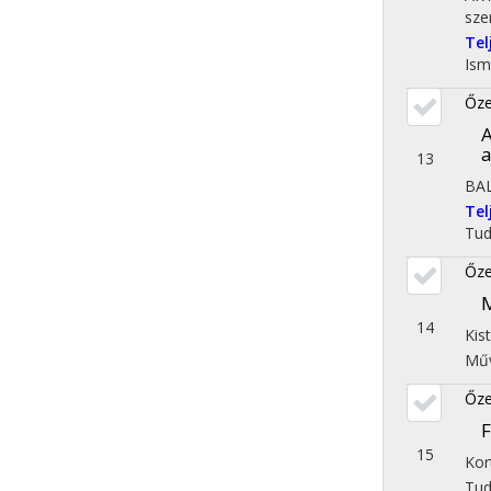
sze
Te
Ism
Őze
A
a
13
BA
Te
Tu
Őze
M
14
Kis
Műv
Őze
F
15
Kor
Tu