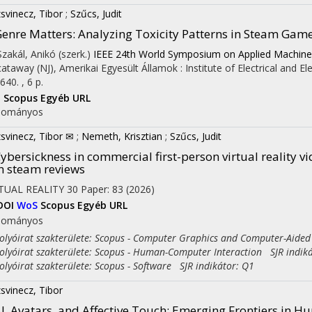
svinecz, Tibor
;
Szűcs, Judit
enre Matters: Analyzing Toxicity Patterns in Steam Gam
 Szakál, Anikó (szerk.)
IEEE 24th World Symposium on Applied Machine I
cataway (NJ), Amerikai Egyesült Államok :
Institute of Electrical and E
640. , 6 p.
I
Scopus
Egyéb URL
dományos
on
svinecz, Tibor ✉
;
Nemeth, Krisztian
;
Szűcs, Judit
ybersickness in commercial first-person virtual reality v
n steam reviews
TUAL REALITY
30
Paper: 83
(2026)
DOI
WoS
Scopus
Egyéb URL
dományos
yóirat szakterülete: Scopus - Computer Graphics and Computer-Aided
yóirat szakterülete: Scopus - Human-Computer Interaction SJR indiká
yóirat szakterülete: Scopus - Software SJR indikátor: Q1
svinecz, Tibor
I, Avatars, and Affective Touch: Emerging Frontiers in