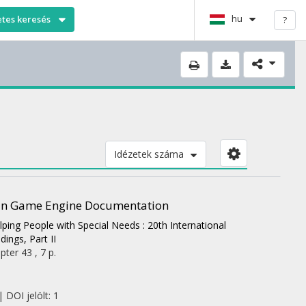
hu
etes keresés
?
Idézetek száma
t in Game Engine Documentation
ing People with Special Needs : 20th International
ings, Part II
ter 43 , 7 p.
 DOI jelölt: 1