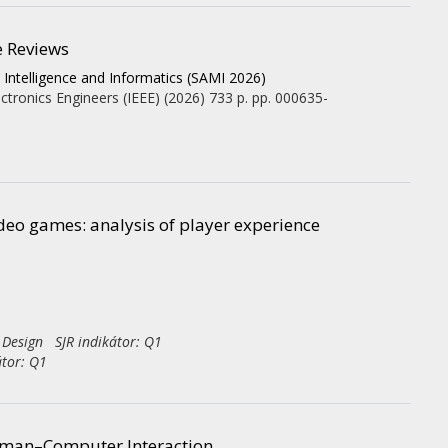
e Reviews
ntelligence and Informatics (SAMI 2026)
lectronics Engineers (IEEE)
(2026)
733 p.
pp. 000635-
ideo games: analysis of player experience
 Design SJR indikátor: Q1
tor: Q1
 Human–Computer Interaction