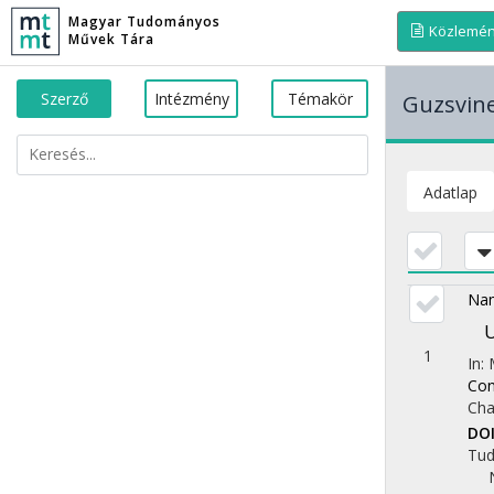
Magyar Tudományos
Közlemé
Művek Tára
Szerző
Intézmény
Témakör
Guzsvine
Adatlap
Nam
U
1
In:
Con
Cha
DO
Tu