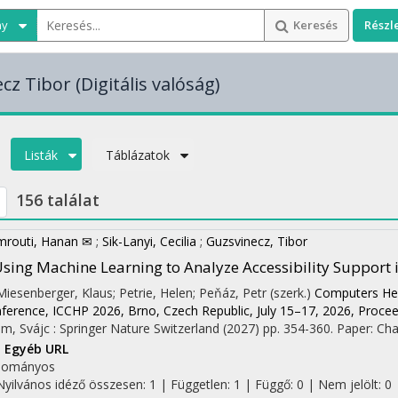
ny
Keresés
Részl
cz Tibor
(Digitális valóság)
Listák
Táblázatok
156 találat
routi, Hanan ✉
;
Sik-Lanyi, Cecilia
;
Guzsvinecz, Tibor
sing Machine Learning to Analyze Accessibility Suppor
 Miesenberger, Klaus; Petrie, Helen; Peňáz, Petr (szerk.)
Computers Help
ference, ICCHP 2026, Brno, Czech Republic, July 15–17, 2026, Proceed
m, Svájc :
Springer Nature Switzerland
(2027)
pp. 354-360. Paper: Chap
I
Egyéb URL
dományos
Nyilvános idéző összesen: 1
| Független: 1 | Függő: 0 | Nem jelölt: 0 |