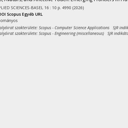
LIED SCIENCES-BASEL
16
:
10
p. 4990
(2026)
DOI
Scopus
Egyéb URL
dományos
yóirat szakterülete: Scopus - Computer Science Applications SJR indi
yóirat szakterülete: Scopus - Engineering (miscellaneous) SJR indikát
yóirat szakterülete: Scopus - Fluid Flow and Transfer Processes SJR i
yóirat szakterülete: Scopus - Instrumentation SJR indikátor: Q2
yóirat szakterülete: Scopus - Materials Science (miscellaneous) SJR in
yóirat szakterülete: Scopus - Process Chemistry and Technology SJR i
svinecz, Tibor ✉
;
Szűcs, Judit
motions in play: A length and sentiment analysis of st
LIYON
12
:
13
p. e45258 Paper: e45258
(2026)
DOI
Scopus
Egyéb URL
dományos
yóirat szakterülete: Scopus - Multidisciplinary SJR indikátor: Q1
eklaus, Nils ✉
;
Horváth, László Simon
;
Brink, Hendrik
;
Brink-Flores
ík, Matúš
;
Roubík, Hynek
;
Kiselicki, Martin
;
Szabó, Patrícia
et al.
egotiating Virtually and Face-to-Face: Experience from