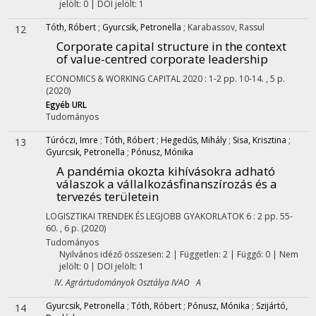
jelölt: 0 | DOI jelölt: 1
Tóth, Róbert
;
Gyurcsik, Petronella
;
Karabassov, Rassul
12
Corporate capital structure in the context
of value-centred corporate leadership
ECONOMICS & WORKING CAPITAL
2020
:
1-2
pp. 10-14. , 5 p.
(2020)
Egyéb URL
Tudományos
Túróczi, Imre
;
Tóth, Róbert
;
Hegedűs, Mihály
;
Sisa, Krisztina
;
13
Gyurcsik, Petronella
;
Pónusz, Mónika
A pandémia okozta kihívásokra adható
válaszok a vállalkozásfinanszírozás és a
tervezés területein
LOGISZTIKAI TRENDEK ÉS LEGJOBB GYAKORLATOK
6
:
2
pp. 55-
60. , 6 p.
(2020)
Tudományos
Nyilvános idéző összesen: 2
| Független: 2 | Függő: 0 | Nem
jelölt: 0 | DOI jelölt: 1
IV. Agrártudományok Osztálya IVAO A
Gyurcsik, Petronella
;
Tóth, Róbert
;
Pónusz, Mónika
;
Szijártó,
14