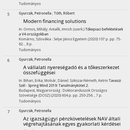
Tudományos
Gyurcsik, Petronella
;
Tóth, Róbert
5
Modern financing solutions
In: Ormos, Mihály; Antalík, Imrich (szerk.)
Tőkepiaci befektetések
a V4 országokban
Komárno, Szlovákia :
Selye János Egyetem
(2020)
107 p.
pp. 75-
82. , 8 p.
Tudományos
Gyurcsik, Petronella
6
A vállalati nyereségadó és a tőkeszerkezet
összefüggései
In: Bihari, Erika; Molnár, Dániel; Szikszai-Németh, Ketrin
Tavaszi
Szél - Spring Wind 2019: Tanulmánykötet 2.
Budapest, Magyarország :
Doktoranduszok Országos
Szövetsége (DOSZ)
(2020)
604 p.
pp. 250-256. , 7 p.
Tudományos
Gyurcsik, Petronella
7
Az igazságügyi pénzkövetelések NAV általi
végrehajtásának egyes gyakorlati kérdései