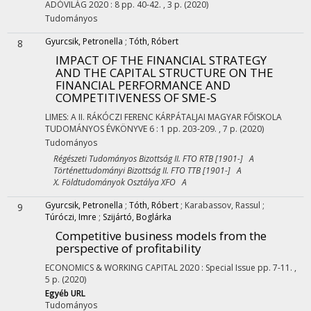
ADÓVILÁG
2020
:
8
pp. 40-42. , 3 p.
(2020)
Tudományos
Gyurcsik, Petronella
;
Tóth, Róbert
8
IMPACT OF THE FINANCIAL STRATEGY
AND THE CAPITAL STRUCTURE ON THE
FINANCIAL PERFORMANCE AND
COMPETITIVENESS OF SME-S
LIMES: A II. RÁKÓCZI FERENC KÁRPÁTALJAI MAGYAR FŐISKOLA
TUDOMÁNYOS ÉVKÖNYVE
6
:
1
pp. 203-209. , 7 p.
(2020)
Tudományos
Régészeti Tudományos Bizottság II. FTO RTB [1901-] A
Történettudományi Bizottság II. FTO TTB [1901-] A
X. Földtudományok Osztálya XFO A
Gyurcsik, Petronella
;
Tóth, Róbert
;
Karabassov, Rassul
;
9
Túróczi, Imre
;
Szijártó, Boglárka
Competitive business models from the
perspective of profitability
ECONOMICS & WORKING CAPITAL
2020
:
Special Issue
pp. 7-11. ,
5 p.
(2020)
Egyéb URL
Tudományos