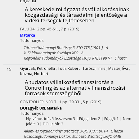
Boglárka
A kereskedelmi ágazat és vállalkozásainak
közgazdasági és társadalmi jelentősége a
vidéki térségek fejlődésében
FALU
34
:
2
pp. 45-51. , 7 p.
(2019)
Matarka
Tudományos
Történettudományi Bizottság II. FTO TTB [1901-] A
X. Földtudományok Osztálya XFO A
Regionális Tudományok Bizottsága IXGJO RTB [1901-] C hazai
Gyurcsik, Petronella
;
Tóth, Róbert
;
Túróczi, Imre
;
Mester, Éva
;
15
Kozma, Norbert
A tudatos vállalkozásfinanszírozás a
Controlling és az alternatív finanszírozási
források szemszögéből
CONTROLLER INFO
7
:
1
pp. 29-33. , 5 p.
(2019)
DOI
Egyéb URL
Matarka
Tudományos
Nyilvános idéző összesen: 3
| Független: 2 | Függő: 1 | Nem
jelölt: 0 | DOI jelölt: 2
Állam- és Jogtudományi Bizottság IXGJO ÁJB [1901-] C hazai
Gazdaságtudományi Doktori Minősítő Bizottság IXGJO GMB