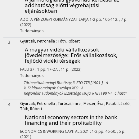
adóhatóság előtti végrehajtási
eljárásokban
ADÓ: A PÉNZÜGYI KORMÁNYZAT LAPJA
1-2
pp. 106-112. , 7 p.
(2022)
Tudományos
Gyurcsik, Petronella
;
Tóth, Róbert
3
A magyar vidéki vállalkozások
jövedelmezősége:
: Erős vállalkozások,
fejlődő vidéki térségek
FALU
37
:
1
pp. 17-27. , 11 p.
(2022)
Tudományos
Történettudományi Bizottság II. FTO TTB [1901-] A
X. Földtudományok Osztálya XFO A
Regionális Tudományok Bizottsága IXGJO RTB [1901-] C hazai
Gyurcsik, Petronella
;
Túróczi, Imre
;
Mester, Éva
;
Pataki, László
;
4
Tóth, Róbert
National economy sectors in the bank
financing and their profitability
ECONOMICS & WORKING CAPITAL
2021
:
1-2
pp. 46-50. , 5 p.
(2021)