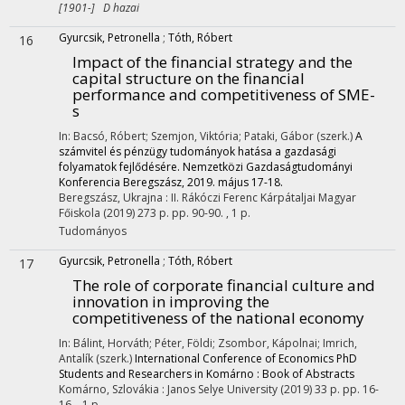
[1901-] D hazai
Gyurcsik, Petronella
;
Tóth, Róbert
16
Impact of the financial strategy and the
capital structure on the financial
performance and competitiveness of SME-
s
In: Bacsó, Róbert; Szemjon, Viktória; Pataki, Gábor (szerk.)
A
számvitel és pénzügy tudományok hatása a gazdasági
folyamatok fejlődésére. Nemzetközi Gazdaságtudományi
Konferencia Beregszász, 2019. május 17-18.
Beregszász, Ukrajna :
II. Rákóczi Ferenc Kárpátaljai Magyar
Főiskola
(2019)
273 p.
pp. 90-90. , 1 p.
Tudományos
Gyurcsik, Petronella
;
Tóth, Róbert
17
The role of corporate financial culture and
innovation in improving the
competitiveness of the national economy
In: Bálint, Horváth; Péter, Földi; Zsombor, Kápolnai; Imrich,
Antalík (szerk.)
International Conference of Economics PhD
Students and Researchers in Komárno : Book of Abstracts
Komárno, Szlovákia :
Janos Selye University
(2019)
33 p.
pp. 16-
16. , 1 p.