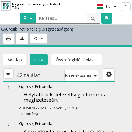
Magyar Tudományos Művek
hu
?
Tára
Gyurcsik Petronella
(Közgazdaságtan)
Adatlap
Lista
Összefoglaló táblázat
42 találat
Idézetek száma
Gyurcsik, Petronella
1
Helytállási kötelezettség a tartozás
megfizetéséért
ADÓVILÁG
2023
:
6
Paper: . , 11 p.
(2023)
Tudományos
Gyurcsik, Petronella
2
A járműfoglalás gyakorlati kérdései az