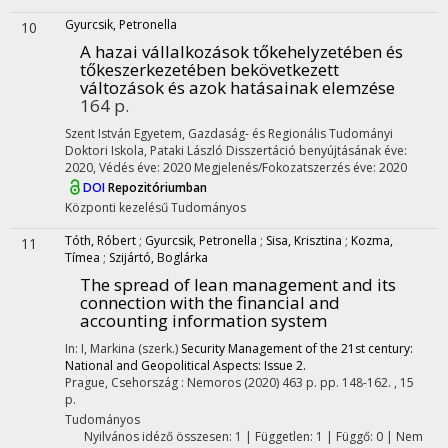
Gyurcsik, Petronella
10
A hazai vállalkozások tőkehelyzetében és
tőkeszerkezetében bekövetkezett
változások és azok hatásainak elemzése
164 p.
Szent István Egyetem, Gazdaság- és Regionális Tudományi
Doktori Iskola,
Pataki László
Disszertáció benyújtásának éve:
2020,
Védés éve: 2020
Megjelenés/Fokozatszerzés éve: 2020
DOI
Repozitóriumban
Központi kezelésű
Tudományos
Tóth, Róbert
;
Gyurcsik, Petronella
;
Sisa, Krisztina
;
Kozma,
11
Tímea
;
Szijártó, Boglárka
The spread of lean management and its
connection with the financial and
accounting information system
In: I, Markina (szerk.)
Security Management of the 21st century:
National and Geopolitical Aspects: Issue 2.
Prague, Csehország :
Nemoros
(2020)
463 p.
pp. 148-162. , 15
p.
Tudományos
Nyilvános idéző összesen: 1
| Független: 1 | Függő: 0 | Nem