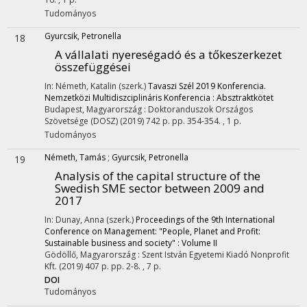
Tudományos
Gyurcsik, Petronella
18
A vállalati nyereségadó és a tőkeszerkezet
összefüggései
In: Németh, Katalin (szerk.)
Tavaszi Szél 2019 Konferencia.
Nemzetközi Multidiszciplináris Konferencia : Absztraktkötet
Budapest, Magyarország :
Doktoranduszok Országos
Szövetsége (DOSZ)
(2019)
742 p.
pp. 354-354. , 1 p.
Tudományos
Németh, Tamás
;
Gyurcsik, Petronella
19
Analysis of the capital structure of the
Swedish SME sector between 2009 and
2017
In: Dunay, Anna (szerk.)
Proceedings of the 9th International
Conference on Management: "People, Planet and Profit:
Sustainable business and society" : Volume II
Gödöllő, Magyarország :
Szent István Egyetemi Kiadó Nonprofit
Kft.
(2019)
407 p.
pp. 2-8. , 7 p.
DOI
Tudományos