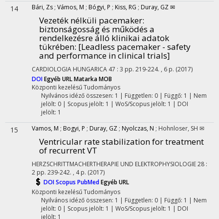
Bári, Zs
;
Vámos, M
;
Bógyi, P
;
Kiss, RG
;
Duray, GZ ✉
14
Vezeték nélküli pacemaker:
biztonságosság és működés a
rendelkezésre álló klinikai adatok
tükrében
: [Leadless pacemaker - safety
and performance in clinical trials]
CARDIOLOGIA HUNGARICA
47
:
3
pp. 219-224. , 6 p.
(2017)
DOI
Egyéb URL
Matarka
MOB
Központi kezelésű
Tudományos
Nyilvános idéző összesen: 1
| Független: 0 | Függő: 1 | Nem
jelölt: 0 | Scopus jelölt: 1 | WoS/Scopus jelölt: 1 | DOI
jelölt: 1
Vamos, M
;
Bogyi, P
;
Duray, GZ
;
Nyolczas, N
;
Hohnloser, SH ✉
15
Ventricular rate stabilization for treatment
of recurrent VT
HERZSCHRITTMACHERTHERAPIE UND ELEKTROPHYSIOLOGIE
28
:
2
pp. 239-242. , 4 p.
(2017)
DOI
Scopus
PubMed
Egyéb URL
Központi kezelésű
Tudományos
Nyilvános idéző összesen: 1
| Független: 0 | Függő: 1 | Nem
jelölt: 0 | Scopus jelölt: 1 | WoS/Scopus jelölt: 1 | DOI
jelölt: 1