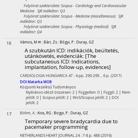
Folyóirat szakterülete: Scopus - Cardiology and Cardiovascular
Medicine SJR indikátor: Q3
Folyóirat szakterülete: Scopus - Medicine (miscellaneous) SJR
indikátor: Q3
Folyóirat szakterülete: Scopus - Physiology (medical) SJR
indikátor: Q4
Vámos, M ✉
;
Bári, Zs
;
Bógyi, P
;
Duray, GZ
16
A szubkután ICD: indikációk, beültetés,
utánkövetés, evidenciák
: [The
subcutaneous ICD: Indications,
implantation, follow-up, evidences]
CARDIOLOGIA HUNGARICA
47
:
4
pp. 290-295. , 6 p.
(2017)
DOI
Matarka
MOB
Központi kezelésű
Tudományos
Nyilvános idéző összesen: 2
| Független: 0 | Függő: 2 | Nem
jelölt: 0 | Scopus jelölt: 2 | WoS/Scopus jelölt: 2 | DOI
jelölt: 2
Böhm, A
;
Kiss, RG
;
Bogyi, P
;
Duray, GZ
17
Temporary severe bradycardia due to
pacemaker programming
NETHERLANDS HEART JOURNAL
24
:
7-8
p. 488
(2016)