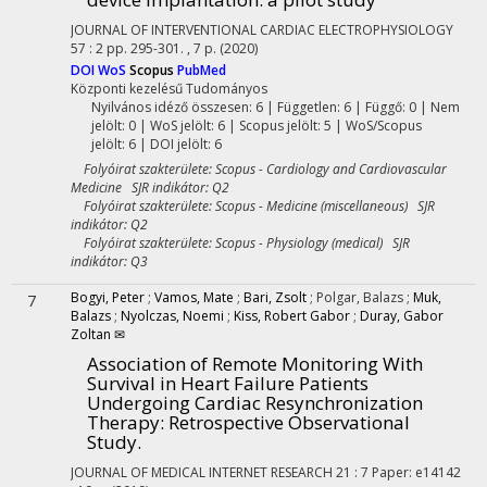
JOURNAL OF INTERVENTIONAL CARDIAC ELECTROPHYSIOLOGY
57
:
2
pp. 295-301. , 7 p.
(2020)
DOI
WoS
Scopus
PubMed
Központi kezelésű
Tudományos
Nyilvános idéző összesen: 6
| Független: 6 | Függő: 0 | Nem
jelölt: 0 | WoS jelölt: 6 | Scopus jelölt: 5 | WoS/Scopus
jelölt: 6 | DOI jelölt: 6
Folyóirat szakterülete: Scopus - Cardiology and Cardiovascular
Medicine SJR indikátor: Q2
Folyóirat szakterülete: Scopus - Medicine (miscellaneous) SJR
indikátor: Q2
Folyóirat szakterülete: Scopus - Physiology (medical) SJR
indikátor: Q3
Bogyi, Peter
;
Vamos, Mate
;
Bari, Zsolt
;
Polgar, Balazs
;
Muk,
7
Balazs
;
Nyolczas, Noemi
;
Kiss, Robert Gabor
;
Duray, Gabor
Zoltan ✉
Association of Remote Monitoring With
Survival in Heart Failure Patients
Undergoing Cardiac Resynchronization
Therapy
: Retrospective Observational
Study.
JOURNAL OF MEDICAL INTERNET RESEARCH
21
:
7
Paper: e14142