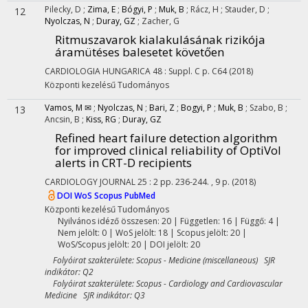
Pilecky, D
;
Zima, E
;
Bógyi, P
;
Muk, B
;
Rácz, H
;
Stauder, D
;
12
Nyolczas, N
;
Duray, GZ
;
Zacher, G
Ritmuszavarok kialakulásának rizikója
áramütéses balesetet követően
CARDIOLOGIA HUNGARICA
48
:
Suppl. C
p. C64
(2018)
Központi kezelésű
Tudományos
Vamos, M ✉
;
Nyolczas, N
;
Bari, Z
;
Bogyi, P
;
Muk, B
;
Szabo, B
;
13
Ancsin, B
;
Kiss, RG
;
Duray, GZ
Refined heart failure detection algorithm
for improved clinical reliability of OptiVol
alerts in CRT-D recipients
CARDIOLOGY JOURNAL
25
:
2
pp. 236-244. , 9 p.
(2018)
DOI
WoS
Scopus
PubMed
Központi kezelésű
Tudományos
Nyilvános idéző összesen: 20
| Független: 16 | Függő: 4 |
Nem jelölt: 0 | WoS jelölt: 18 | Scopus jelölt: 20 |
WoS/Scopus jelölt: 20 | DOI jelölt: 20
Folyóirat szakterülete: Scopus - Medicine (miscellaneous) SJR
indikátor: Q2
Folyóirat szakterülete: Scopus - Cardiology and Cardiovascular
Medicine SJR indikátor: Q3