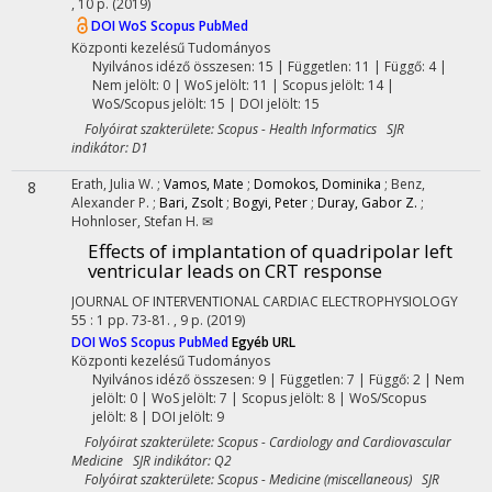
, 10 p.
(2019)
DOI
WoS
Scopus
PubMed
Központi kezelésű
Tudományos
Nyilvános idéző összesen: 15
| Független: 11 | Függő: 4 |
Nem jelölt: 0 | WoS jelölt: 11 | Scopus jelölt: 14 |
WoS/Scopus jelölt: 15 | DOI jelölt: 15
Folyóirat szakterülete: Scopus - Health Informatics SJR
indikátor: D1
Erath, Julia W.
;
Vamos, Mate
;
Domokos, Dominika
;
Benz,
8
Alexander P.
;
Bari, Zsolt
;
Bogyi, Peter
;
Duray, Gabor Z.
;
Hohnloser, Stefan H. ✉
Effects of implantation of quadripolar left
ventricular leads on CRT response
JOURNAL OF INTERVENTIONAL CARDIAC ELECTROPHYSIOLOGY
55
:
1
pp. 73-81. , 9 p.
(2019)
DOI
WoS
Scopus
PubMed
Egyéb URL
Központi kezelésű
Tudományos
Nyilvános idéző összesen: 9
| Független: 7 | Függő: 2 | Nem
jelölt: 0 | WoS jelölt: 7 | Scopus jelölt: 8 | WoS/Scopus
jelölt: 8 | DOI jelölt: 9
Folyóirat szakterülete: Scopus - Cardiology and Cardiovascular
Medicine SJR indikátor: Q2
Folyóirat szakterülete: Scopus - Medicine (miscellaneous) SJR