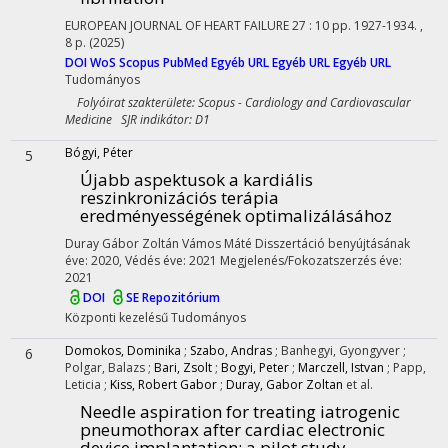
EUROPEAN JOURNAL OF HEART FAILURE
27
:
10
pp. 1927-1934. ,
8 p.
(2025)
DOI
WoS
Scopus
PubMed
Egyéb URL
Egyéb URL
Egyéb URL
Tudományos
Folyóirat szakterülete: Scopus - Cardiology and Cardiovascular
Medicine SJR indikátor: D1
Bógyi, Péter
5
Újabb aspektusok a kardiális
reszinkronizációs terápia
eredményességének optimalizálásához
Duray Gábor Zoltán
Vámos Máté
Disszertáció benyújtásának
éve: 2020,
Védés éve: 2021
Megjelenés/Fokozatszerzés éve:
2021
DOI
SE Repozitórium
Központi kezelésű
Tudományos
Domokos, Dominika
;
Szabo, Andras
;
Banhegyi, Gyongyver
;
6
Polgar, Balazs
;
Bari, Zsolt
;
Bogyi, Peter
;
Marczell, Istvan
;
Papp,
Leticia
;
Kiss, Robert Gabor
;
Duray, Gabor Zoltan
et al.
Needle aspiration for treating iatrogenic
pneumothorax after cardiac electronic
device implantation: a pilot study