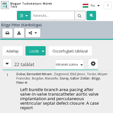
Magyar Tudományos Művek
hu
?
Tára
Bógyi Péter
(Kardiológia)
Adatlap
Listák
Összefoglaló táblázat
22 találat
Idézetek száma
Dobai, Bernadett Miriam
;
Zsigmond, Előd János
;
Turáni, Mirjam
1
Franciska
;
Bogdan, Manuella
;
Duray, Gábor Zoltán
;
Bógyi,
Péter ✉
Left bundle branch area pacing after
valve-in-valve transcatheter aortic valve
implantation and percutaneous
ventricular septal defect closure: A case
report