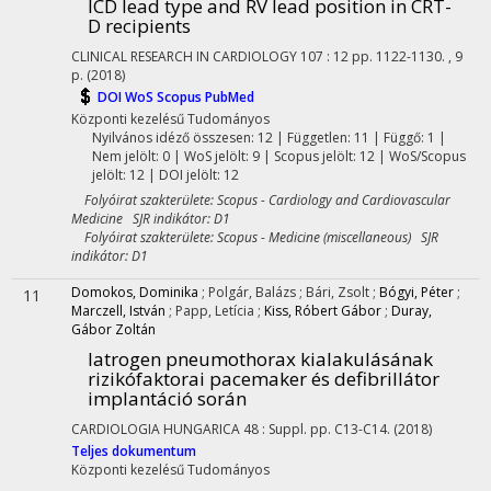
ICD lead type and RV lead position in CRT-
D recipients
CLINICAL RESEARCH IN CARDIOLOGY
107
:
12
pp. 1122-1130. , 9
p.
(2018)
DOI
WoS
Scopus
PubMed
Központi kezelésű
Tudományos
Nyilvános idéző összesen: 12
| Független: 11 | Függő: 1 |
Nem jelölt: 0 | WoS jelölt: 9 | Scopus jelölt: 12 | WoS/Scopus
jelölt: 12 | DOI jelölt: 12
Folyóirat szakterülete: Scopus - Cardiology and Cardiovascular
Medicine SJR indikátor: D1
Folyóirat szakterülete: Scopus - Medicine (miscellaneous) SJR
indikátor: D1
Domokos, Dominika
;
Polgár, Balázs
;
Bári, Zsolt
;
Bógyi, Péter
;
11
Marczell, István
;
Papp, Letícia
;
Kiss, Róbert Gábor
;
Duray,
Gábor Zoltán
Iatrogen pneumothorax kialakulásának
rizikófaktorai pacemaker és defibrillátor
implantáció során
CARDIOLOGIA HUNGARICA
48
:
Suppl.
pp. C13-C14.
(2018)
Teljes dokumentum
Központi kezelésű
Tudományos