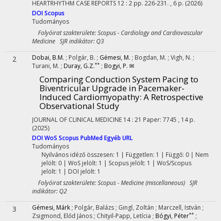
HEARTRHYTHM CASE REPORTS
12
:
2
pp. 226-231. , 6 p.
(2026)
DOI
Scopus
Tudományos
Folyóirat szakterülete: Scopus - Cardiology and Cardiovascular
Medicine SJR indikátor: Q3
Dobai, B.M.
;
Polgár, B.
;
Gémesi, M.
;
Bogdan, M.
;
Vigh, N.
;
2
**
Turani, M.
;
Duray, G.Z.
;
Bogyi, P. ✉
Comparing Conduction System Pacing to
Biventricular Upgrade in Pacemaker-
Induced Cardiomyopathy: A Retrospective
Observational Study
JOURNAL OF CLINICAL MEDICINE
14
:
21
Paper: 7745 , 14 p.
(2025)
DOI
WoS
Scopus
PubMed
Egyéb URL
Tudományos
Nyilvános idéző összesen: 1
| Független: 1 | Függő: 0 | Nem
jelölt: 0 | WoS jelölt: 1 | Scopus jelölt: 1 | WoS/Scopus
jelölt: 1 | DOI jelölt: 1
Folyóirat szakterülete: Scopus - Medicine (miscellaneous) SJR
indikátor: Q2
Gémesi, Márk
;
Polgár, Balázs
;
Gingl, Zoltán
;
Marczell, István
;
3
**
Zsigmond, Előd János
;
Chityil-Papp, Letícia
;
Bógyi, Péter
;