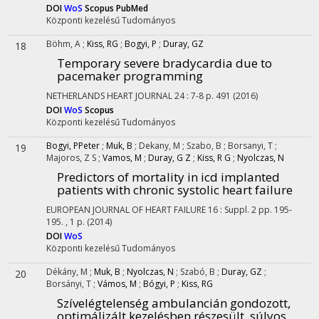
DOI
WoS
Scopus
PubMed
Központi kezelésű
Tudományos
Böhm, A
;
Kiss, RG
;
Bogyi, P
;
Duray, GZ
18
Temporary severe bradycardia due to
pacemaker programming
NETHERLANDS HEART JOURNAL
24
:
7-8
p. 491
(2016)
DOI
WoS
Scopus
Központi kezelésű
Tudományos
Bogyi, PPeter
;
Muk, B
;
Dekany, M
;
Szabo, B
;
Borsanyi, T
;
19
Majoros, Z S
;
Vamos, M
;
Duray, G Z
;
Kiss, R G
;
Nyolczas, N
Predictors of mortality in icd implanted
patients with chronic systolic heart failure
EUROPEAN JOURNAL OF HEART FAILURE
16
:
Suppl. 2
pp. 195-
195. , 1 p.
(2014)
DOI
WoS
Központi kezelésű
Tudományos
Dékány, M
;
Muk, B
;
Nyolczas, N
;
Szabó, B
;
Duray, GZ
;
20
Borsányi, T
;
Vámos, M
;
Bógyi, P
;
Kiss, RG
Szívelégtelenség ambulancián gondozott,
optimálizált kezelésben részesült, súlyos