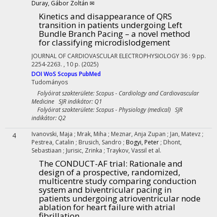
Duray, Gábor Zoltán ✉
Kinetics and disappearance of QRS
transition in patients undergoing Left
Bundle Branch Pacing – a novel method
for classifying microdislodgement
JOURNAL OF CARDIOVASCULAR ELECTROPHYSIOLOGY
36
:
9
pp.
2254-2263. , 10 p.
(2025)
DOI
WoS
Scopus
PubMed
Tudományos
Folyóirat szakterülete: Scopus - Cardiology and Cardiovascular
Medicine SJR indikátor: Q1
Folyóirat szakterülete: Scopus - Physiology (medical) SJR
indikátor: Q2
Ivanovski, Maja
;
Mrak, Miha
;
Meznar, Anja Zupan
;
Jan, Matevz
;
4
Pestrea, Catalin
;
Brusich, Sandro
;
Bogyi, Peter
;
Dhont,
Sebastiaan
;
Jurisic, Zrinka
;
Traykov, Vassil
et al.
The CONDUCT-AF trial: Rationale and
design of a prospective, randomized,
multicentre study comparing conduction
system and biventricular pacing in
patients undergoing atrioventricular node
ablation for heart failure with atrial
fibrillation