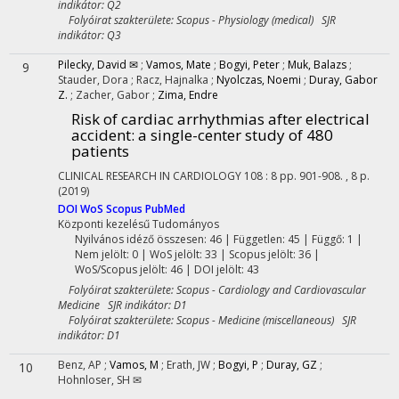
indikátor: Q2
Folyóirat szakterülete: Scopus - Physiology (medical) SJR
indikátor: Q3
Pilecky, David ✉
;
Vamos, Mate
;
Bogyi, Peter
;
Muk, Balazs
;
9
Stauder, Dora
;
Racz, Hajnalka
;
Nyolczas, Noemi
;
Duray, Gabor
Z.
;
Zacher, Gabor
;
Zima, Endre
Risk of cardiac arrhythmias after electrical
accident: a single-center study of 480
patients
CLINICAL RESEARCH IN CARDIOLOGY
108
:
8
pp. 901-908. , 8 p.
(2019)
DOI
WoS
Scopus
PubMed
Központi kezelésű
Tudományos
Nyilvános idéző összesen: 46
| Független: 45 | Függő: 1 |
Nem jelölt: 0 | WoS jelölt: 33 | Scopus jelölt: 36 |
WoS/Scopus jelölt: 46 | DOI jelölt: 43
Folyóirat szakterülete: Scopus - Cardiology and Cardiovascular
Medicine SJR indikátor: D1
Folyóirat szakterülete: Scopus - Medicine (miscellaneous) SJR
indikátor: D1
Benz, AP
;
Vamos, M
;
Erath, JW
;
Bogyi, P
;
Duray, GZ
;
10
Hohnloser, SH ✉