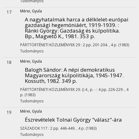
Tudományos
Mérei, Gyula
17
A nagyhatalmak harca a délklelet-európai
gazdasági hegemóniáért, 1919-1939. :
Ránki György: Gazdaság és külpolitika.
Bp., Magvető K., 1981. 353 p.
PÁRTTÖRTÉNETI KÖZLEMÉNYEK
29
:
2
pp. 201-204. , 4 p.
(1983)
Tudományos
Mérei, Gyula
18
Balogh Sándor: A népi demokratikus
Magyarország külpolitikája, 1945-1947.
Kossuth, 1982. 349 p.
PÁRTTÖRTÉNETI KÖZLEMÉNYEK
29. () 4., p. -
:
4
pp. 226-229. , 4
p.
(1983)
Tudományos
Mérei, Gyula
19
Észrevételek Tolnai György "válasz"-ára
SZÁZADOK
117
:
2
pp. 446-449. , 4 p.
(1983)
Tudományos