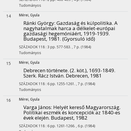
Tudományos
Mérei, Gyula
14
Ránki György: Gazdaság és külpolitika. A
nagyhatalmak harca a délkelet-európai
gazdasági hegemóniáért, 1919-1939.
Budapest, 1981. (Gyorsuló idő)
SZÁZADOK
118
:
3
pp. 577-583. , 7 p.
(1984)
Tudományos
Mérei, Gyula
15
Debrecen története. (2. köt.), 1693-1849.
Szerk. Rácz István. Debrecen, 1981
SZÁZADOK
118
:
6
pp. 1255-1261. , 7 p.
(1984)
Tudományos
Mérei, Gyula
16
Varga János: Helyét kereső Magyarország.
Politikai eszmék és koncepciók az 1840-es
évek elején. Budapest, 1982
SZÁZADOK
118
:
6
pp. 1261-1266. , 6 p.
(1984)