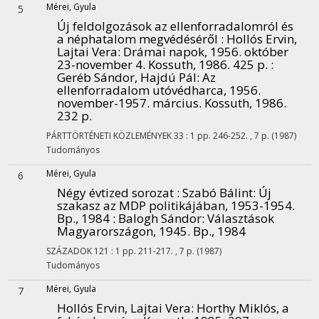
Mérei, Gyula
5
Új feldolgozások az ellenforradalomról és
a néphatalom megvédéséről : Hollós Ervin,
Lajtai Vera: Drámai napok, 1956. október
23-november 4. Kossuth, 1986. 425 p. :
Geréb Sándor, Hajdú Pál: Az
ellenforradalom utóvédharca, 1956.
november-1957. március. Kossuth, 1986.
232 p.
PÁRTTÖRTÉNETI KÖZLEMÉNYEK
33
:
1
pp. 246-252. , 7 p.
(1987)
Tudományos
Mérei, Gyula
6
Négy évtized sorozat : Szabó Bálint: Új
szakasz az MDP politikájában, 1953-1954.
Bp., 1984 : Balogh Sándor: Választások
Magyarországon, 1945. Bp., 1984
SZÁZADOK
121
:
1
pp. 211-217. , 7 p.
(1987)
Tudományos
Mérei, Gyula
7
Hollós Ervin, Lajtai Vera: Horthy Miklós, a