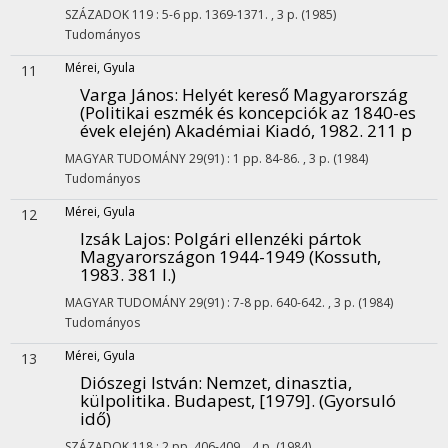
SZÁZADOK
119
:
5-6
pp. 1369-1371. , 3 p.
(1985)
Tudományos
Mérei, Gyula
11
Varga János: Helyét kereső Magyarország
(Politikai eszmék és koncepciók az 1840-es
évek elején) Akadémiai Kiadó, 1982. 211 p
MAGYAR TUDOMÁNY
29(91)
:
1
pp. 84-86. , 3 p.
(1984)
Tudományos
Mérei, Gyula
12
Izsák Lajos: Polgári ellenzéki pártok
Magyarországon 1944-1949 (Kossuth,
1983. 381 l.)
MAGYAR TUDOMÁNY
29(91)
:
7-8
pp. 640-642. , 3 p.
(1984)
Tudományos
Mérei, Gyula
13
Diószegi István: Nemzet, dinasztia,
külpolitika. Budapest, [1979]. (Gyorsuló
idő)
SZÁZADOK
118
:
2
pp. 406-409. , 4 p.
(1984)