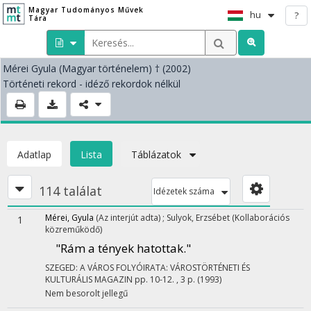
Magyar Tudományos Művek
hu
?
Tára
Mérei Gyula
(Magyar történelem)
† (2002)
Történeti rekord - idéző rekordok nélkül
Adatlap
Lista
Táblázatok
114 találat
Idézetek száma
Mérei, Gyula
(Az interjút adta)
;
Sulyok, Erzsébet
(Kollaborációs
1
közreműködő)
"Rám a tények hatottak."
SZEGED: A VÁROS FOLYÓIRATA: VÁROSTÖRTÉNETI ÉS
KULTURÁLIS MAGAZIN
pp. 10-12. , 3 p.
(1993)
Nem besorolt jellegű