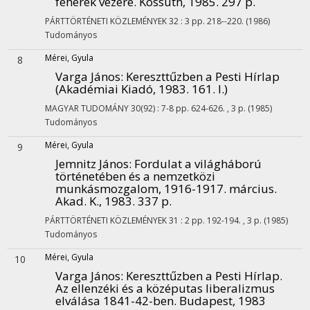
fehérek vezére. Kossuth, 1985. 297 p.
PÁRTTÖRTÉNETI KÖZLEMÉNYEK
32
:
3
pp. 218--220.
(1986)
Tudományos
Mérei, Gyula
8
Varga János: Kereszttűzben a Pesti Hírlap
(Akadémiai Kiadó, 1983. 161. l.)
MAGYAR TUDOMÁNY
30(92)
:
7-8
pp. 624-626. , 3 p.
(1985)
Tudományos
Mérei, Gyula
9
Jemnitz János: Fordulat a világháború
történetében és a nemzetközi
munkásmozgalom, 1916-1917. március.
Akad. K., 1983. 337 p.
PÁRTTÖRTÉNETI KÖZLEMÉNYEK
31
:
2
pp. 192-194. , 3 p.
(1985)
Tudományos
Mérei, Gyula
10
Varga János: Kereszttűzben a Pesti Hírlap.
Az ellenzéki és a középutas liberalizmus
elválása 1841-42-ben. Budapest, 1983