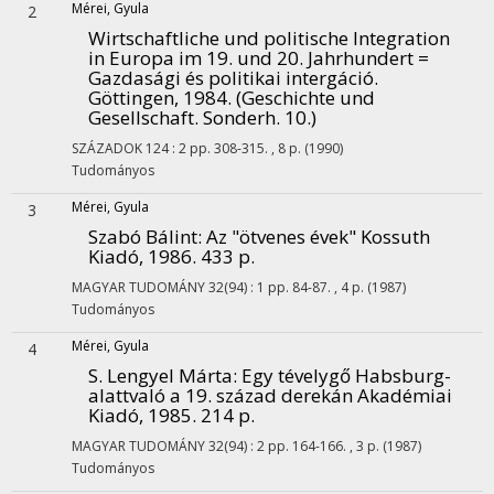
Mérei, Gyula
2
Wirtschaftliche und politische Integration
in Europa im 19. und 20. Jahrhundert =
Gazdasági és politikai intergáció.
Göttingen, 1984. (Geschichte und
Gesellschaft. Sonderh. 10.)
SZÁZADOK
124
:
2
pp. 308-315. , 8 p.
(1990)
Tudományos
Mérei, Gyula
3
Szabó Bálint: Az "ötvenes évek" Kossuth
Kiadó, 1986. 433 p.
MAGYAR TUDOMÁNY
32(94)
:
1
pp. 84-87. , 4 p.
(1987)
Tudományos
Mérei, Gyula
4
S. Lengyel Márta: Egy tévelygő Habsburg-
alattvaló a 19. század derekán Akadémiai
Kiadó, 1985. 214 p.
MAGYAR TUDOMÁNY
32(94)
:
2
pp. 164-166. , 3 p.
(1987)
Tudományos