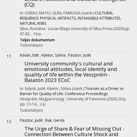
(CQ)
In: OVIDIU, MATIU; GLEN, FARRUGIA (szerk.)
CULTURAL
RESILIENCE: PHYSICAL ARTIFACTS, INTANGIBLE ATTRIBUTES,
NATURAL RISKS
Sibiu, Románia :
Lucian Blaga University of Sibiu Press
(2020)
pp.
67-82. , 16 p.
Teljes dokumentum
Tudományos
Kővári, Edit
;
Kántor, Szilvia
;
Pásztor, Judit
11
University community's cultural and
emotional attitudes, local identity and
quality of life within the Veszprém -
Balaton 2023 ECoC
In: Sulyok, Judit; Kántor, Szilvia (szerk.)
Tourism as a Driver or
Barrier for Quality of Life: Conference Proceedings
Veszprém, Magyarország :
University of Pannonia
(2020)
20 p.
pp. 13-14. , 2 p.
Tudományos
Pásztor, Judit
;
Bak, Gerda
12
The Urge of Share & Fear of Missing Out -
Connection Between Culture Shock and