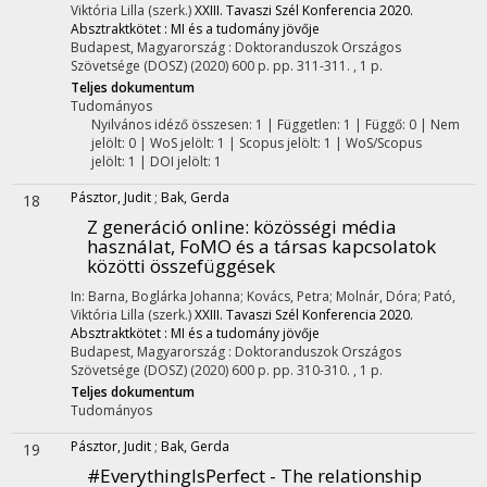
Viktória Lilla (szerk.)
XXIII. Tavaszi Szél Konferencia 2020.
Absztraktkötet : MI és a tudomány jövője
Budapest, Magyarország :
Doktoranduszok Országos
Szövetsége (DOSZ)
(2020)
600 p.
pp. 311-311. , 1 p.
Teljes dokumentum
Tudományos
Nyilvános idéző összesen: 1
| Független: 1 | Függő: 0 | Nem
jelölt: 0 | WoS jelölt: 1 | Scopus jelölt: 1 | WoS/Scopus
jelölt: 1 | DOI jelölt: 1
Pásztor, Judit
;
Bak, Gerda
18
Z generáció online: közösségi média
használat, FoMO és a társas kapcsolatok
közötti összefüggések
In: Barna, Boglárka Johanna; Kovács, Petra; Molnár, Dóra; Pató,
Viktória Lilla (szerk.)
XXIII. Tavaszi Szél Konferencia 2020.
Absztraktkötet : MI és a tudomány jövője
Budapest, Magyarország :
Doktoranduszok Országos
Szövetsége (DOSZ)
(2020)
600 p.
pp. 310-310. , 1 p.
Teljes dokumentum
Tudományos
Pásztor, Judit
;
Bak, Gerda
19
#EverythingIsPerfect - The relationship