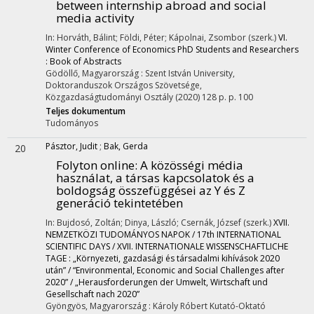
between internship abroad and social
media activity
In: Horváth, Bálint; Földi, Péter; Kápolnai, Zsombor (szerk.)
VI.
Winter Conference of Economics PhD Students and Researchers
: Book of Abstracts
Gödöllő, Magyarország :
Szent István University
,
Doktoranduszok Országos Szövetsége,
Közgazdaságtudományi Osztály
(2020)
128 p.
p. 100
Teljes dokumentum
Tudományos
Pásztor, Judit
;
Bak, Gerda
20
Folyton online: A közösségi média
használat, a társas kapcsolatok és a
boldogság összefüggései az Y és Z
generáció tekintetében
In: Bujdosó, Zoltán; Dinya, László; Csernák, József (szerk.)
XVII.
NEMZETKÖZI TUDOMÁNYOS NAPOK / 17th INTERNATIONAL
SCIENTIFIC DAYS / XVII. INTERNATIONALE WISSENSCHAFTLICHE
TAGE : „Környezeti, gazdasági és társadalmi kihívások 2020
után” / “Environmental, Economic and Social Challenges after
2020” / „Herausforderungen der Umwelt, Wirtschaft und
Gesellschaft nach 2020”
Gyöngyös, Magyarország :
Károly Róbert Kutató-Oktató