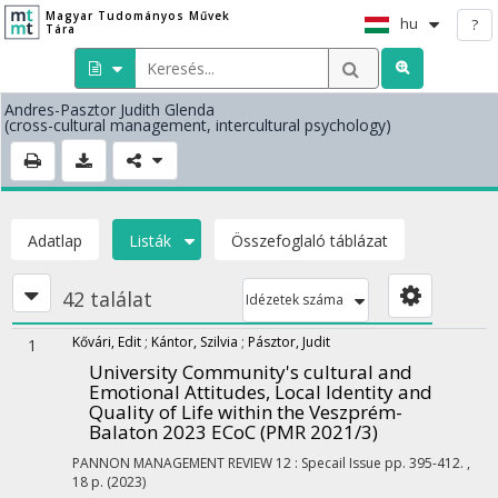
Magyar Tudományos Művek
hu
?
Tára
Andres-Pasztor Judith Glenda
(cross-cultural management, intercultural psychology)
Adatlap
Listák
Összefoglaló táblázat
42 találat
Idézetek száma
Kővári, Edit
;
Kántor, Szilvia
;
Pásztor, Judit
1
University Community's cultural and
Emotional Attitudes, Local Identity and
Quality of Life within the Veszprém-
Balaton 2023 ECoC (PMR 2021/3)
PANNON MANAGEMENT REVIEW
12
:
Specail Issue
pp. 395-412. ,
18 p.
(2023)