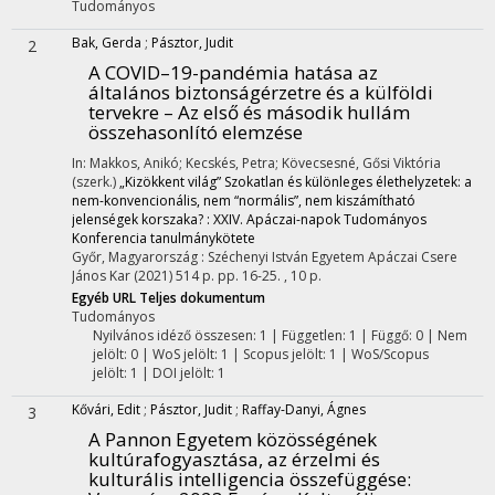
Tudományos
Bak, Gerda
;
Pásztor, Judit
2
A COVID–19-pandémia hatása az
általános biztonságérzetre és a külföldi
tervekre – Az első és második hullám
összehasonlító elemzése
In: Makkos, Anikó; Kecskés, Petra; Kövecsesné, Gősi Viktória
(szerk.)
„Kizökkent világ” Szokatlan és különleges élethelyzetek: a
nem-konvencionális, nem “normális”, nem kiszámítható
jelenségek korszaka? : XXIV. Apáczai-napok Tudományos
Konferencia tanulmánykötete
Győr, Magyarország :
Széchenyi István Egyetem Apáczai Csere
János Kar
(2021)
514 p.
pp. 16-25. , 10 p.
Egyéb URL
Teljes dokumentum
Tudományos
Nyilvános idéző összesen: 1
| Független: 1 | Függő: 0 | Nem
jelölt: 0 | WoS jelölt: 1 | Scopus jelölt: 1 | WoS/Scopus
jelölt: 1 | DOI jelölt: 1
Kővári, Edit
;
Pásztor, Judit
;
Raffay-Danyi, Ágnes
3
A Pannon Egyetem közösségének
kultúrafogyasztása, az érzelmi és
kulturális intelligencia összefüggése
: