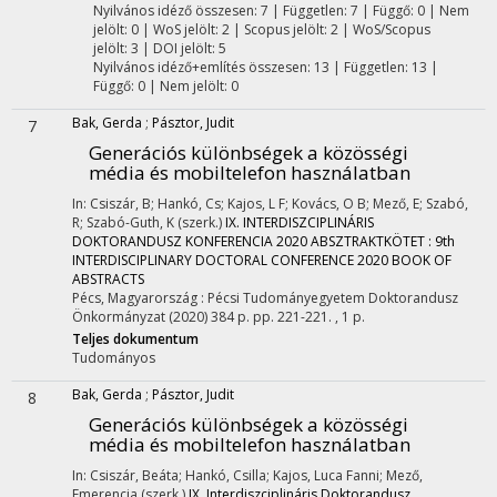
Nyilvános idéző összesen: 7
| Független: 7 | Függő: 0 | Nem
jelölt: 0 | WoS jelölt: 2 | Scopus jelölt: 2 | WoS/Scopus
jelölt: 3 | DOI jelölt: 5
Nyilvános idéző+említés összesen: 13
| Független: 13 |
Függő: 0 | Nem jelölt: 0
Bak, Gerda
;
Pásztor, Judit
7
Generációs különbségek a közösségi
média és mobiltelefon használatban
In: Csiszár, B; Hankó, Cs; Kajos, L F; Kovács, O B; Mező, E; Szabó,
R; Szabó-Guth, K (szerk.)
IX. INTERDISZCIPLINÁRIS
DOKTORANDUSZ KONFERENCIA 2020 ABSZTRAKTKÖTET : 9th
INTERDISCIPLINARY DOCTORAL CONFERENCE 2020 BOOK OF
ABSTRACTS
Pécs, Magyarország :
Pécsi Tudományegyetem Doktorandusz
Önkormányzat
(2020)
384 p.
pp. 221-221. , 1 p.
Teljes dokumentum
Tudományos
Bak, Gerda
;
Pásztor, Judit
8
Generációs különbségek a közösségi
média és mobiltelefon használatban
In: Csiszár, Beáta; Hankó, Csilla; Kajos, Luca Fanni; Mező,
Emerencia (szerk.)
IX. Interdiszciplináris Doktorandusz