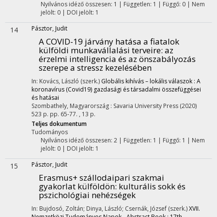
Nyilvános idéző összesen: 1
| Független: 1 | Függő: 0 | Nem
jelölt: 0 | DOI jelölt: 1
Pásztor, Judit
14
A COVID-19 járvány hatása a fiatalok
külföldi munkavállalási terveire: az
érzelmi intelligencia és az önszabályozás
szerepe a stressz kezelésében
In: Kovács, László (szerk.)
Globális kihívás – lokális válaszok : A
koronavírus (Covid19) gazdasági és társadalmi összefüggései
és hatásai
Szombathely, Magyarország :
Savaria University Press
(2020)
523 p.
pp. 65-77. , 13 p.
Teljes dokumentum
Tudományos
Nyilvános idéző összesen: 2
| Független: 1 | Függő: 1 | Nem
jelölt: 0 | DOI jelölt: 1
Pásztor, Judit
15
Erasmus+ szállodaipari szakmai
gyakorlat külföldön: kulturális sokk és
pszichológiai nehézségek
In: Bujdosó, Zoltán; Dinya, László; Csernák, József (szerk.)
XVII.
Nemzetközi Tudományos Napok - Abstract Book : 17th