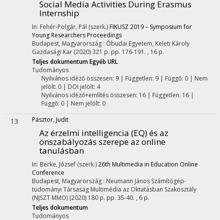
Social Media Activities During Erasmus
Internship
In: Fehér-Polgár, Pál (szerk.)
FIKUSZ 2019 – Symposium for
Young Researchers Proceedings
Budapest, Magyarország :
Óbudai Egyetem, Keleti Károly
Gazdasági Kar
(2020)
321 p.
pp. 176-191. , 16 p.
Teljes dokumentum
Egyéb URL
Tudományos
Nyilvános idéző összesen: 9
| Független: 9 | Függő: 0 | Nem
jelölt: 0 | DOI jelölt: 4
Nyilvános idéző+említés összesen: 16
| Független: 16 |
Függő: 0 | Nem jelölt: 0
Pásztor, Judit
13
Az érzelmi intelligencia (EQ) és az
önszabályozás szerepe az online
tanulásban
In: Berke, József (szerk.)
26th Multimedia in Education Online
Conference
Budapest, Magyarország :
Neumann János Számítógép-
tudományi Társaság Multimédia az Oktatásban Szakosztály
(NJSZT MMO)
(2020)
180 p.
pp. 35-40. , 6 p.
Teljes dokumentum
Tudományos