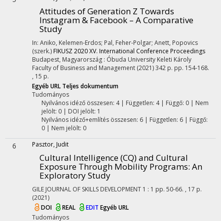
Attitudes of Generation Z Towards
Instagram & Facebook – A Comparative
Study
In: Aniko, Kelemen-Erdos; Pal, Feher-Polgar; Anett, Popovics
(szerk.)
FIKUSZ 2020 XV. International Conference Proceedings
Budapest, Magyarország :
Óbuda University Keleti Károly
Faculty of Business and Management
(2021)
342 p.
pp. 154-168.
, 15 p.
Egyéb URL
Teljes dokumentum
Tudományos
Nyilvános idéző összesen: 4
| Független: 4 | Függő: 0 | Nem
jelölt: 0 | DOI jelölt: 1
Nyilvános idéző+említés összesen: 6
| Független: 6 | Függő:
0 | Nem jelölt: 0
Pasztor, Judit
6
Cultural Intelligence (CQ) and Cultural
Exposure Through Mobility Programs: An
Exploratory Study
GILE JOURNAL OF SKILLS DEVELOPMENT
1
:
1
pp. 50-66. , 17 p.
(2021)
DOI
REAL
EDIT
Egyéb URL
Tudományos