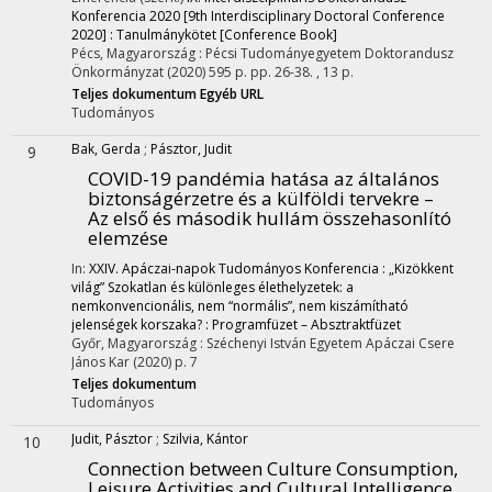
Konferencia 2020 [9th Interdisciplinary Doctoral Conference
2020] : Tanulmánykötet [Conference Book]
Pécs, Magyarország :
Pécsi Tudományegyetem Doktorandusz
Önkormányzat
(2020)
595 p.
pp. 26-38. , 13 p.
Teljes dokumentum
Egyéb URL
Tudományos
Bak, Gerda
;
Pásztor, Judit
9
COVID-19 pandémia hatása az általános
biztonságérzetre és a külföldi tervekre –
Az első és második hullám összehasonlító
elemzése
In:
XXIV. Apáczai-napok Tudományos Konferencia : „Kizökkent
világ” Szokatlan és különleges élethelyzetek: a
nemkonvencionális, nem “normális”, nem kiszámítható
jelenségek korszaka? : Programfüzet – Absztraktfüzet
Győr, Magyarország :
Széchenyi István Egyetem Apáczai Csere
János Kar
(2020)
p. 7
Teljes dokumentum
Tudományos
Judit, Pásztor
;
Szilvia, Kántor
10
Connection between Culture Consumption,
Leisure Activities and Cultural Intelligence