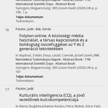
International Scientific Days - Abstract Book
Gyöngyös, Magyarország :
EKE Líceum Kiadó
(2020)
245 p.
p.
186 , 1 p.
Teljes dokumentum
Tudományos
Pásztor, Judit
;
Bak, Gerda
16
Folyton online: A közösségi média
használat, a társas kapcsolatok és a
boldogság összefüggései az Y és Z
generáció tekintetében
In: Bujdosó, Zoltán; Dinya, László; Csernák, József (szerk.)
XVII.
Nemzetközi Tudományos Napok - Abstract Book : 17th
International Scientific Days - Abstract Book
Gyöngyös, Magyarország :
EKE Líceum Kiadó
(2020)
245 p.
p.
187
Teljes dokumentum
Tudományos
Pásztor, Judit
17
Kulturális intelligencia (CQ), a jövő
vezetőinek kulcskompetenciája
In: Barna, Boglárka Johanna; Kovács, Petra; Molnár, Dóra; Pató,