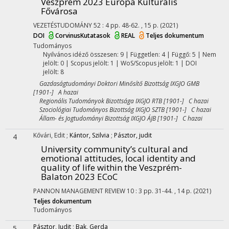
Veszprém 2023 Európa Kulturális
Fővárosa
VEZETÉSTUDOMÁNY
52
:
4
pp. 48-62. , 15 p.
(2021)
DOI
CorvinusKutatasok
REAL
Teljes dokumentum
Tudományos
Nyilvános idéző összesen: 9
| Független: 4 | Függő: 5 | Nem
jelölt: 0 | Scopus jelölt: 1 | WoS/Scopus jelölt: 1 | DOI
jelölt: 8
Gazdaságtudományi Doktori Minősítő Bizottság IXGJO GMB
[1901-] A hazai
Regionális Tudományok Bizottsága IXGJO RTB [1901-] C hazai
Szociológiai Tudományos Bizottság IXGJO SZTB [1901-] C hazai
Állam- és Jogtudományi Bizottság IXGJO ÁJB [1901-] C hazai
Kővári, Edit
;
Kántor, Szilvia
;
Pásztor, judit
4
University community’s cultural and
emotional attitudes, local identity and
quality of life within the Veszprém-
Balaton 2023 ECoC
PANNON MANAGEMENT REVIEW
10
:
3
pp. 31-44. , 14 p.
(2021)
Teljes dokumentum
Tudományos
Pásztor, Judit
;
Bak, Gerda
5