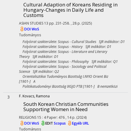
Cultural Adaption of Koreans Residing in
Hungary-Changes in Daily Life and
Customs
ASIAN STUDIES
13
pp. 231-258. , 28 p.
(2025)
DOI
WoS
Tudományos
Folyóirat szakterülete: Scopus - Cultural Studies SJR indikátor: D1
Folyóirat szakterülete: Scopus - History SJR indikátor: D1
Folyóirat szakterülete: Scopus - Literature and Literary
Theory SJR indikátor: D1
Folyóirat szakterülete: Scopus - Philosophy SJR indikátor: Q1
Folyóirat szakterülete: Scopus - Sociology and Political
Science SJR indikátor: Q2
Orientalisztikai Tudományos Bizottság I.NYIO Orient Biz
[1901-] A
Politikatudományi Bizottság IXGJO PTB [1901-] B nemzetközi
F. Kovacs, Ramona
3
South Korean Christian Communities
Supporting Women in Need
RELIGIONS
15
:
4
Paper: 476 , 14 p.
(2024)
DOI
WoS
EDIT
Scopus
Egyéb URL
Tudományos