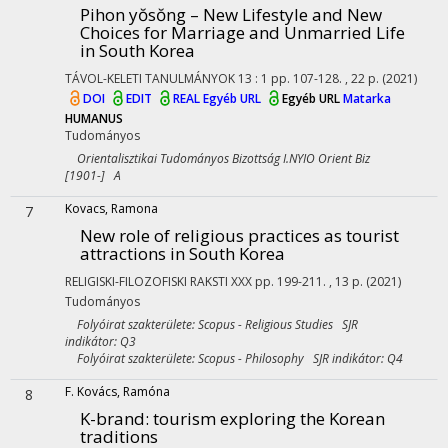
Pihon yŏsŏng – New Lifestyle and New
Choices for Marriage and Unmarried Life
in South Korea
TÁVOL-KELETI TANULMÁNYOK
13
:
1
pp. 107-128. , 22 p.
(2021)
DOI
EDIT
REAL
Egyéb URL
Egyéb URL
Matarka
HUMANUS
Tudományos
Orientalisztikai Tudományos Bizottság I.NYIO Orient Biz
[1901-] A
Kovacs, Ramona
7
New role of religious practices as tourist
attractions in South Korea
RELIGISKI-FILOZOFISKI RAKSTI
XXX
pp. 199-211. , 13 p.
(2021)
Tudományos
Folyóirat szakterülete: Scopus - Religious Studies SJR
indikátor: Q3
Folyóirat szakterülete: Scopus - Philosophy SJR indikátor: Q4
F. Kovács, Ramóna
8
K-brand: tourism exploring the Korean
traditions