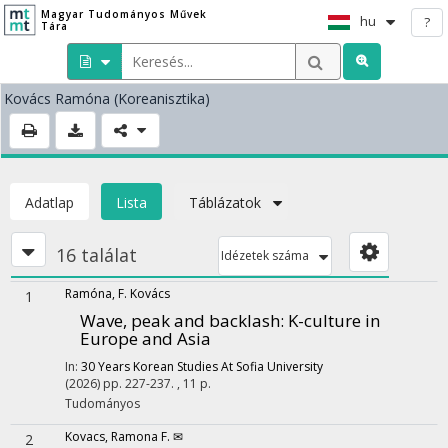
Magyar Tudományos Művek
hu
?
Tára
Kovács Ramóna
(Koreanisztika)
Adatlap
Lista
Táblázatok
16 találat
Idézetek száma
Ramóna, F. Kovács
1
Wave, peak and backlash: K-culture in
Europe and Asia
In:
30 Years Korean Studies At Sofia University
(2026)
pp. 227-237. , 11 p.
Tudományos
Kovacs, Ramona F. ✉
2