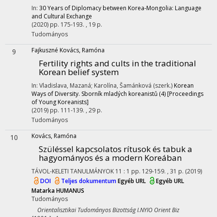
In:
30 Years of Diplomacy between Korea-Mongolia: Language
and Cultural Exchange
(2020)
pp. 175-193. , 19 p.
Tudományos
Fajkuszné Kovács, Ramóna
9
Fertility rights and cults in the traditional
Korean belief system
In: Vladislava, Mazaná; Karolína, Šamánková (szerk.)
Korean
Ways of Diversity. Sborník mladých koreanistů (4) [Proceedings
of Young Koreanists]
(2019)
pp. 111-139. , 29 p.
Tudományos
Kovács, Ramóna
10
Szüléssel kapcsolatos rítusok és tabuk a
hagyományos és a modern Koreában
TÁVOL-KELETI TANULMÁNYOK
11
:
1
pp. 129-159. , 31 p.
(2019)
DOI
Teljes dokumentum
Egyéb URL
Egyéb URL
Matarka
HUMANUS
Tudományos
Orientalisztikai Tudományos Bizottság I.NYIO Orient Biz