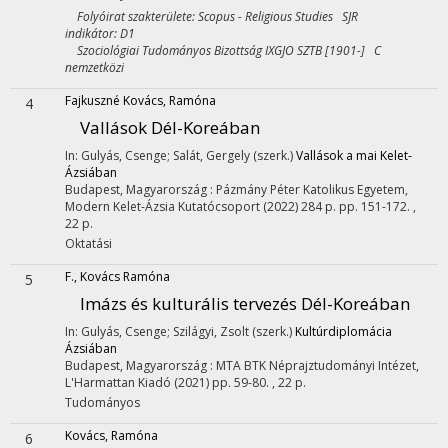
Folyóirat szakterülete: Scopus - Religious Studies SJR
indikátor: D1
Szociológiai Tudományos Bizottság IXGJO SZTB [1901-] C
nemzetközi
Fajkuszné Kovács, Ramóna
4
Vallások Dél-Koreában
In: Gulyás, Csenge; Salát, Gergely (szerk.)
Vallások a mai Kelet-
Ázsiában
Budapest, Magyarország :
Pázmány Péter Katolikus Egyetem,
Modern Kelet-Ázsia Kutatócsoport
(2022)
284 p.
pp. 151-172. ,
22 p.
Oktatási
F., Kovács Ramóna
5
Imázs és kulturális tervezés Dél-Koreában
In: Gulyás, Csenge; Szilágyi, Zsolt (szerk.)
Kultúrdiplomácia
Ázsiában
Budapest, Magyarország :
MTA BTK Néprajztudományi Intézet
,
L'Harmattan Kiadó
(2021)
pp. 59-80. , 22 p.
Tudományos
Kovács, Ramóna
6