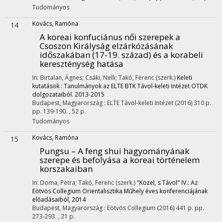
Tudományos
Kovács, Ramóna
14
A koreai konfuciánus női szerepek a
Csoszon Királyság elzárkózásának
időszakában (17-19. század) és a korabeli
kereszténység hatása
In: Birtalan, Ágnes; Csáki, Nelli; Takó, Ferenc (szerk.)
Keleti
kutatások : Tanulmányok az ELTE BTK Távol-keleti Intézet OTDK
dolgozataiból. 2013-2015
Budapest, Magyarország :
ELTE Távol-keleti Intézet
(2016)
310 p.
pp. 139-190. , 52 p.
Tudományos
Kovács, Ramóna
15
Pungsu – A feng shui hagyományának
szerepe és befolyása a koreai történelem
korszakaiban
In: Doma, Petra; Takó, Ferenc (szerk.)
"Közel, s Távol" IV.: Az
Eötvös Collegium Orientalisztika Műhely éves konferenciájának
előadásaiból, 2014
Budapest, Magyarország :
Eötvös Collegium
(2016)
441 p.
pp.
273-293. , 21 p.