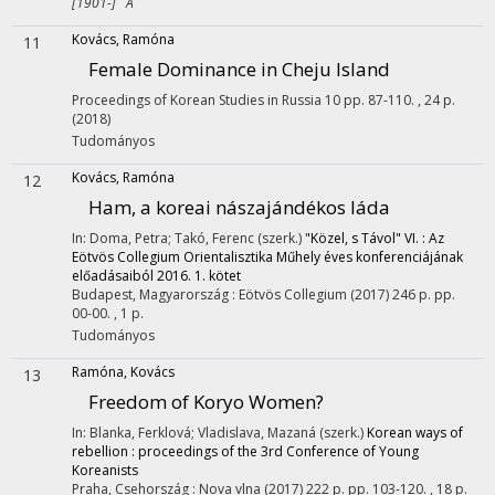
[1901-] A
Kovács, Ramóna
11
Female Dominance in Cheju Island
Proceedings of Korean Studies in Russia
10
pp. 87-110. , 24 p.
(2018)
Tudományos
Kovács, Ramóna
12
Ham, a koreai nászajándékos láda
In: Doma, Petra; Takó, Ferenc (szerk.)
"Közel, s Távol" VI. : Az
Eötvös Collegium Orientalisztika Műhely éves konferenciájának
előadásaiból 2016. 1. kötet
Budapest, Magyarország :
Eötvös Collegium
(2017)
246 p.
pp.
00-00. , 1 p.
Tudományos
Ramóna, Kovács
13
Freedom of Koryo Women?
In: Blanka, Ferklová; Vladislava, Mazaná (szerk.)
Korean ways of
rebellion : proceedings of the 3rd Conference of Young
Koreanists
Praha, Csehország :
Nova vlna
(2017)
222 p.
pp. 103-120. , 18 p.