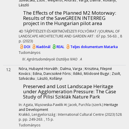
Szilvácsku, Zsolt
;
Weiperth, András
;
Varga, Dalma
;
Kollányi,
László
The Effects of the Planned M2 Motorway
:
Results of the SaveGREEN INTERREG
project in the Hungarian pilot area
4D TÁJÉPÍTÉSZETI ÉS KERTMŰVÉSZETI FOLYÓIRAT / JOURNAL OF
LANDSCAPE ARCHITECTURE AND GARDEN ART
:
67
pp. 56-63. , 8
p.
(2023)
DOI
Kiadónál
REAL
Teljes dokumentum
Matarka
Tudományos
IV. Agrártudományok Osztálya IVAO A
Nóra, Hubayné Horváth
;
Dalma, Varga
;
Krisztina, Filepné
12
Kovács
;
Edina, Dancsokné Fóris
;
Ildikó, Módosné Bugyi
;
Zsolt,
Szilvácsku
;
László, Kollányi
Preserved and Lost Landscape Heritage
under Agglomeration Pressure: The Case
Study of Pilisi Sziklák Nature Park
In: Agata, Wąsowska‑Pawlik ✉; Jacek, Purchla (szerk.)
Heritage
and Development
Krakkó, Lengyelország :
International Cultural Centre
(2023)
528
p.
pp. 249-263. , 15 p.
Tudományos