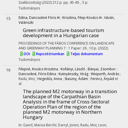
Szakbizottság
(2022)
212 p.
pp. 45-49. , 5 p.
Tudományos
Edina, Dancsokné Fóris ✉
;
Krisztina, Filep-Kovács ✉
;
István,
15
Valánszki
Green infrastructure-based tourism
development in a Hungarian case
PROCEEDINGS OF THE FÁBOS CONFERENCE ON LANDSCAPE
AND GREENWAY PLANNING
7
:
1
Paper: 26 , 10 p.
(2022)
DOI
Repozitóriumban
Teljes dokumentum
Tudományos
Filepné, Kovács Krisztina
;
Kollányi, László
;
Bányai, Zsombor
;
16
Dancsokné, Fóris Edina
;
Kutnyánszky, Virág
;
Weiperth, András
;
Radu, Moț
;
Hegedűs, Anna
;
Staszny, Ádám
;
Ferincz, Árpád
et
al.
The planned M2 motorway in a transition
landscape of the Carpathian Basin
Analysis in the frame of Cross-Sectoral
Operation Plan of the region of the
planned M2 motorway in Northern
Hungary
In: Gavril, Marius Berchi; Darryl, Jones; Radu, Moț; Leon,