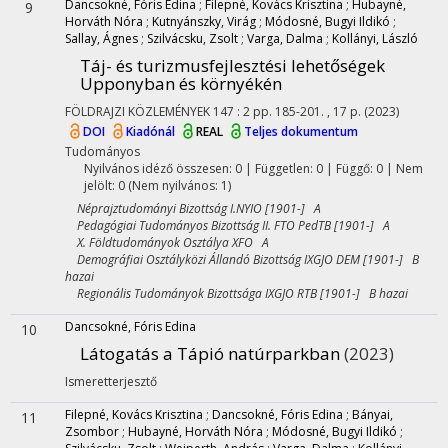
Dancsokné, Fóris Edina
;
Filepné, Kovács Krisztina
;
Hubayné,
9
Horváth Nóra
;
Kutnyánszky, Virág
;
Módosné, Bugyi Ildikó
;
Sallay, Ágnes
;
Szilvácsku, Zsolt
;
Varga, Dalma
;
Kollányi, László
Táj- és turizmusfejlesztési lehetőségek
Upponyban és környékén
FÖLDRAJZI KÖZLEMÉNYEK
147
:
2
pp. 185-201. , 17 p.
(2023)
DOI
Kiadónál
REAL
Teljes dokumentum
Tudományos
Nyilvános idéző összesen: 0
| Független: 0 | Függő: 0 | Nem
jelölt: 0 (Nem nyilvános: 1)
Néprajztudományi Bizottság I.NYIO [1901-] A
Pedagógiai Tudományos Bizottság II. FTO PedTB [1901-] A
X. Földtudományok Osztálya XFO A
Demográfiai Osztályközi Állandó Bizottság IXGJO DEM [1901-] B
hazai
Regionális Tudományok Bizottsága IXGJO RTB [1901-] B hazai
Dancsokné, Fóris Edina
10
Látogatás a Tápió natúrparkban
(2023)
Ismeretterjesztő
Filepné, Kovács Krisztina
;
Dancsokné, Fóris Edina
;
Bányai,
11
Zsombor
;
Hubayné, Horváth Nóra
;
Módosné, Bugyi Ildikó
;