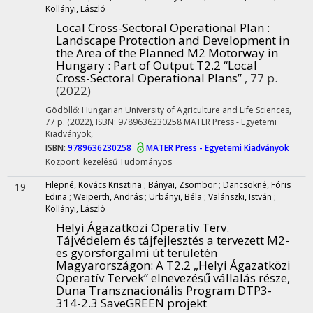
Kollányi, László
Local Cross-Sectoral Operational Plan :
Landscape Protection and Development in
the Area of the Planned M2 Motorway in
Hungary : Part of Output T2.2 “Local
Cross-Sectoral Operational Plans”
, 77 p.
(2022)
Gödöllő: Hungarian University of Agriculture and Life Sciences,
77 p. (2022)
,
ISBN: 9789636230258 MATER Press - Egyetemi
Kiadványok
,
ISBN:
9789636230258
MATER Press - Egyetemi Kiadványok
Központi kezelésű
Tudományos
Filepné, Kovács Krisztina
;
Bányai, Zsombor
;
Dancsokné, Fóris
19
Edina
;
Weiperth, András
;
Urbányi, Béla
;
Valánszki, István
;
Kollányi, László
Helyi Ágazatközi Operatív Terv.
Tájvédelem és tájfejlesztés a tervezett M2-
es gyorsforgalmi út területén
Magyarországon
: A T2.2 „Helyi Ágazatközi
Operatív Tervek” elnevezésű vállalás része,
Duna Transznacionális Program DTP3-
314-2.3 SaveGREEN projekt