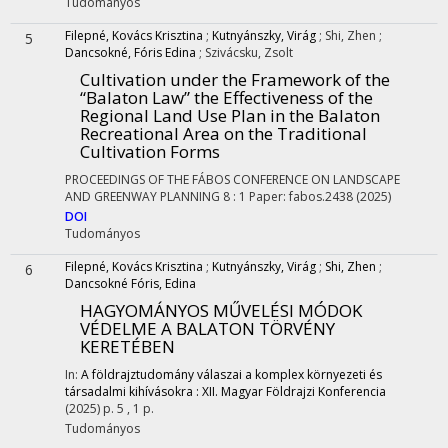
Tudományos
Filepné, Kovács Krisztina
;
Kutnyánszky, Virág
;
Shi, Zhen
;
5
Dancsokné, Fóris Edina
;
Szivácsku, Zsolt
Cultivation under the Framework of the
“Balaton Law” the Effectiveness of the
Regional Land Use Plan in the Balaton
Recreational Area on the Traditional
Cultivation Forms
PROCEEDINGS OF THE FÁBOS CONFERENCE ON LANDSCAPE
AND GREENWAY PLANNING
8
:
1
Paper: fabos.2438
(2025)
DOI
Tudományos
Filepné, Kovács Krisztina
;
Kutnyánszky, Virág
;
Shi, Zhen
;
6
Dancsokné Fóris, Edina
HAGYOMÁNYOS MŰVELÉSI MÓDOK
VÉDELME A BALATON TÖRVÉNY
KERETÉBEN
In:
A földrajztudomány válaszai a komplex környezeti és
társadalmi kihívásokra : XII. Magyar Földrajzi Konferencia
(2025)
p. 5 , 1 p.
Tudományos