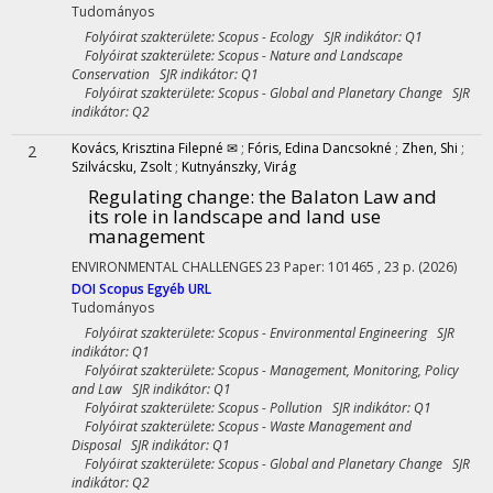
Tudományos
Folyóirat szakterülete: Scopus - Ecology SJR indikátor: Q1
Folyóirat szakterülete: Scopus - Nature and Landscape
Conservation SJR indikátor: Q1
Folyóirat szakterülete: Scopus - Global and Planetary Change SJR
indikátor: Q2
Kovács, Krisztina Filepné ✉
;
Fóris, Edina Dancsokné
;
Zhen, Shi
;
2
Szilvácsku, Zsolt
;
Kutnyánszky, Virág
Regulating change: the Balaton Law and
its role in landscape and land use
management
ENVIRONMENTAL CHALLENGES
23
Paper: 101465 , 23 p.
(2026)
DOI
Scopus
Egyéb URL
Tudományos
Folyóirat szakterülete: Scopus - Environmental Engineering SJR
indikátor: Q1
Folyóirat szakterülete: Scopus - Management, Monitoring, Policy
and Law SJR indikátor: Q1
Folyóirat szakterülete: Scopus - Pollution SJR indikátor: Q1
Folyóirat szakterülete: Scopus - Waste Management and
Disposal SJR indikátor: Q1
Folyóirat szakterülete: Scopus - Global and Planetary Change SJR
indikátor: Q2