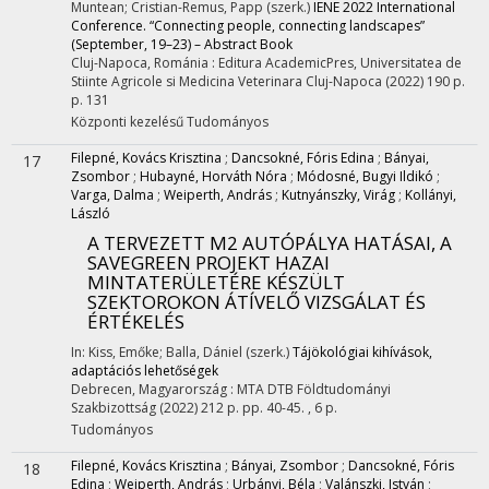
Muntean; Cristian-Remus, Papp (szerk.)
IENE 2022 International
Conference. “Connecting people, connecting landscapes”
(September, 19–23) – Abstract Book
Cluj-Napoca, Románia :
Editura AcademicPres
,
Universitatea de
Stiinte Agricole si Medicina Veterinara Cluj-Napoca
(2022)
190 p.
p. 131
Központi kezelésű
Tudományos
Filepné, Kovács Krisztina
;
Dancsokné, Fóris Edina
;
Bányai,
17
Zsombor
;
Hubayné, Horváth Nóra
;
Módosné, Bugyi Ildikó
;
Varga, Dalma
;
Weiperth, András
;
Kutnyánszky, Virág
;
Kollányi,
László
A TERVEZETT M2 AUTÓPÁLYA HATÁSAI, A
SAVEGREEN PROJEKT HAZAI
MINTATERÜLETÉRE KÉSZÜLT
SZEKTOROKON ÁTÍVELŐ VIZSGÁLAT ÉS
ÉRTÉKELÉS
In: Kiss, Emőke; Balla, Dániel (szerk.)
Tájökológiai kihívások,
adaptációs lehetőségek
Debrecen, Magyarország :
MTA DTB Földtudományi
Szakbizottság
(2022)
212 p.
pp. 40-45. , 6 p.
Tudományos
Filepné, Kovács Krisztina
;
Bányai, Zsombor
;
Dancsokné, Fóris
18
Edina
;
Weiperth, András
;
Urbányi, Béla
;
Valánszki, István
;