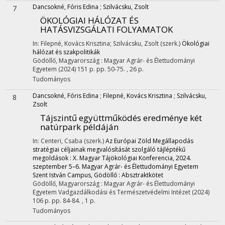
Dancsokné, Fóris Edina
;
Szilvácsku, Zsolt
7
ÖKOLÓGIAI HÁLÓZAT ÉS
HATÁSVIZSGÁLATI FOLYAMATOK
In: Filepné, Kovács Krisztina; Szilvácsku, Zsolt (szerk.)
Ökológiai
hálózat és szakpolitikák
Gödöllő, Magyarország :
Magyar Agrár- és Élettudományi
Egyetem
(2024)
151 p.
pp. 50-75. , 26 p.
Tudományos
Dancsokné, Fóris Edina
;
Filepné, Kovács Krisztina
;
Szilvácsku,
8
Zsolt
Tájszintű együttműködés eredménye két
natúrpark példáján
In: Centeri, Csaba (szerk.)
Az Európai Zöld Megállapodás
stratégiai céljainak megvalósítását szolgáló tájléptékű
megoldások : X. Magyar Tájökológiai Konferencia, 2024.
szeptember 5–6. Magyar Agrár- és Élettudományi Egyetem
Szent István Campus, Gödöllő : Absztraktkötet
Gödöllő, Magyarország :
Magyar Agrár- és Élettudományi
Egyetem Vadgazdálkodási és Természetvédelmi Intézet
(2024)
106 p.
pp. 84-84. , 1 p.
Tudományos