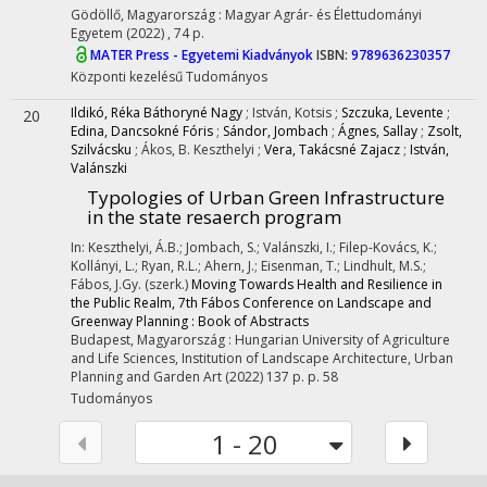
Gödöllő, Magyarország :
Magyar Agrár- és Élettudományi
Egyetem
(2022)
,
74 p.
MATER Press - Egyetemi Kiadványok
ISBN:
9789636230357
Központi kezelésű
Tudományos
Ildikó, Réka Báthoryné Nagy
;
István, Kotsis
;
Szczuka, Levente
;
20
Edina, Dancsokné Fóris
;
Sándor, Jombach
;
Ágnes, Sallay
;
Zsolt,
Szilvácsku
;
Ákos, B. Keszthelyi
;
Vera, Takácsné Zajacz
;
István,
Valánszki
Typologies of Urban Green Infrastructure
in the state resaerch program
In: Keszthelyi, Á.B.; Jombach, S.; Valánszki, I.; Filep-Kovács, K.;
Kollányi, L.; Ryan, R.L.; Ahern, J.; Eisenman, T.; Lindhult, M.S.;
Fábos, J.Gy. (szerk.)
Moving Towards Health and Resilience in
the Public Realm, 7th Fábos Conference on Landscape and
Greenway Planning : Book of Abstracts
Budapest, Magyarország :
Hungarian University of Agriculture
and Life Sciences, Institution of Landscape Architecture, Urban
Planning and Garden Art
(2022)
137 p.
p. 58
Tudományos
1 - 20