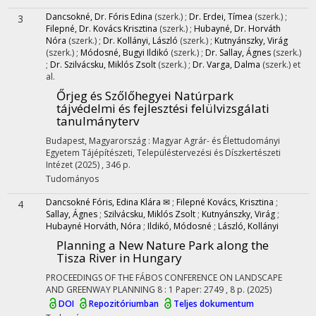
Dancsokné, Dr. Fóris Edina
(szerk.)
;
Dr. Erdei, Tímea
(szerk.)
;
3
Filepné, Dr. Kovács Krisztina
(szerk.)
;
Hubayné, Dr. Horváth
Nóra
(szerk.)
;
Dr. Kollányi, László
(szerk.)
;
Kutnyánszky, Virág
(szerk.)
;
Módosné, Bugyi Ildikó
(szerk.)
;
Dr. Sallay, Ágnes
(szerk.)
;
Dr. Szilvácsku, Miklós Zsolt
(szerk.)
;
Dr. Varga, Dalma
(szerk.)
et
al.
Őrjeg és Szőlőhegyei Natúrpark
tájvédelmi és fejlesztési felülvizsgálati
tanulmányterv
Budapest, Magyarország :
Magyar Agrár- és Élettudományi
Egyetem Tájépítészeti, Településtervezési és Díszkertészeti
Intézet
(2025)
,
346 p.
Tudományos
Dancsokné Fóris, Edina Klára ✉
;
Filepné Kovács, Krisztina
;
4
Sallay, Ágnes
;
Szilvácsku, Miklós Zsolt
;
Kutnyánszky, Virág
;
Hubayné Horváth, Nóra
;
Ildikó, Módosné
;
László, Kollányi
Planning a New Nature Park along the
Tisza River in Hungary
PROCEEDINGS OF THE FÁBOS CONFERENCE ON LANDSCAPE
AND GREENWAY PLANNING
8
:
1
Paper: 2749 , 8 p.
(2025)
DOI
Repozitóriumban
Teljes dokumentum