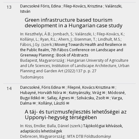
Dancsokné Fóris, Edina
;
Filep-Kovács, Krisztina
;
Valánszki,
13
István
Green infrastructure based tourism
development in a Hungarian case study
In: Keszthelyi, Á.B.; Jombach, S.; Valánszki, I.; Filep-Kovács, K.;
Kollányi, L.; Ryan, R.L.; Ahern, J.; Eisenman, T.; Lindhult, M.S.;
Fábos, J.Gy. (szerk.)
Moving Towards Health and Resilience in
the Public Realm, 7th Fábos Conference on Landscape and
Greenway Planning : Book of Abstracts
Budapest, Magyarország :
Hungarian University of Agriculture
and Life Sciences, Institution of Landscape Architecture, Urban
Planning and Garden Art
(2022)
137 p.
p. 27
Tudományos
Dancsokné, Fóris Edina ✉
;
Filepné, Kovács Krisztina ✉
;
14
Hubayné, Horváth Nóra ✉
;
Kutnyánszky, Virág ✉
;
Módosné,
Bugyi Ildikó ✉
;
Sallay, Ágnes ✉
;
Szilvácsku, Zsolt ✉
;
Varga,
Dalma ✉
;
Kollányi, László ✉
A táj- és turizmusfejlesztés lehetőségei az
Upponyi-hegység térségében
In: Kiss, Emőke; Balla, Dániel (szerk.)
Tájökológiai kihívások,
adaptációs lehetőségek
Debrecen, Magyarország :
MTA DTB Földtudományi