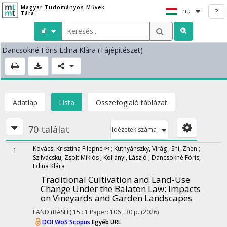
Magyar Tudományos Művek
hu
?
Tára
Dancsokné Fóris Edina Klára
(Tájépítészet)
Adatlap
Lista
Összefoglaló táblázat
70 találat
Idézetek száma
Kovács, Krisztina Filepné ✉
;
Kutnyánszky, Virág
;
Shi, Zhen
;
1
Szilvácsku, Zsolt Miklós
;
Kollányi, László
;
Dancsokné Fóris,
Edina Klára
Traditional Cultivation and Land-Use
Change Under the Balaton Law: Impacts
on Vineyards and Garden Landscapes
LAND (BASEL)
15
:
1
Paper: 106 , 30 p.
(2026)
DOI
WoS
Scopus
Egyéb URL