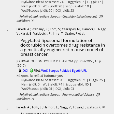
Nyilvános idéző összesen: 24
| Független: 7 | Függő: 17 |
Nem jelölt: 0 | WoS jelölt: 20 | Scopus jelölt: 19 |
WoS/Scopus jelölt: 20 | DOI jelölt: 23
Folyóirat szakterülete: Scopus - Chemistry (miscellaneous) SJR
indikátor: Q3
Furedi, A
;
Szebenyi, K
;
Toth, S
;
Cserepes, M
;
Hamori, L
;
Nagy,
2
V
;
Karai, E
;
Vajdovich, P
;
Imre, T
;
Szabo, P
et al.
Pegylated liposomal formulation of
doxorubicin overcomes drug resistance in
a genetically engineered mouse model of
breast cancer.
JOURNAL OF CONTROLLED RELEASE
261
pp. 287-296. , 10 p.
(2017)
DOI
REAL
WoS
Scopus
PubMed
Egyéb URL
Központi kezelésű
Tudományos
Nyilvános idéző összesen: 96
| Független: 71 | Függő: 25 |
Nem jelölt: 0 | WoS jelölt: 74 | Scopus jelölt: 95 |
WoS/Scopus jelölt: 95 | DOI jelölt: 93
Folyóirat szakterülete: Scopus - Pharmaceutical Science SJR
indikátor: D1
Furedi, A
;
Toth, S
;
Hamori, L
;
Nagy, V
;
Tovari, J
;
Szakacs, G ✉
3