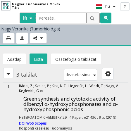
Magyar Tudományos Művek
hu
?
Tára
Nagy Veronika
(Tumorbiológia)
Adatlap
Lista
Összefoglaló táblázat
3 találat
Idézetek száma
Rádai, Z
;
Szeles, P
;
Kiss, N Z
;
Hegedűs, L
;
Windt, T
;
Nagy, V
;
1
Keglevich, G ✉
Green synthesis and cytotoxic activity of
dibenzyl α-hydroxyphosphonates and α-
hydroxyphosphonic acids
HETEROATOM CHEMISTRY
29
:
4
Paper: e21436 , 9 p.
(2018)
DOI
WoS
Scopus
Központi kezelésű
Tudományos