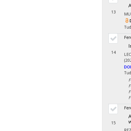
A
13
MU
Tu
Fer
I
14
LE
(20
DO
Tu
Fol
Fol
Fol
Fol
Fer
A
w
15
RE