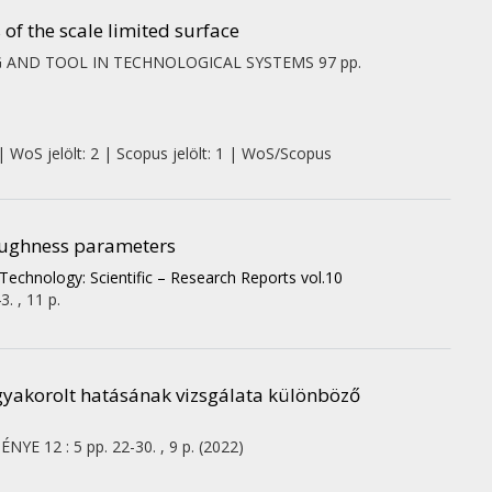
of the scale limited surface
NG AND TOOL IN TECHNOLOGICAL SYSTEMS
97
pp.
| WoS jelölt: 2 | Scopus jelölt: 1 | WoS/Scopus
roughness parameters
echnology: Scientific – Research Reports vol.10
3. , 11 p.
 gyakorolt hatásának vizsgálata különböző
MÉNYE
12
:
5
pp. 22-30. , 9 p.
(2022)