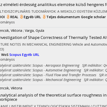
z elméleti érdesség analitikus elemzése külső hengeres f
LTIDISZCIPLINÁRIS TUDOMÁNYOK: A MISKOLCI EGYETEM KÖZLE
DOI
REAL
Egyéb URL
Teljes dokumentum
Google scholar
dományos
encsik, Viktoria
;
Varga, Gyula
nvestigation of Shape Correctness of Thermally Tested Al
CTURE NOTES IN MECHANICAL ENGINEERING
Vehicle and Automotiv
23)
I
WoS
Scopus
Egyéb URL
dományos
yóirat szakterülete: Scopus - Aerospace Engineering SJR indikátor: Q
yóirat szakterülete: Scopus - Automotive Engineering SJR indikátor: 
yóirat szakterülete: Scopus - Fluid Flow and Transfer Processes SJR i
yóirat szakterülete: Scopus - Mechanical Engineering SJR indikátor: 
encsik, Viktoria
nalytical analysis of the theoretical surface roughness in
orkpiece
ZANIE I INSTRUMENT V TEHNOLOGICESKIKH SISTEMAKH / CUTTI