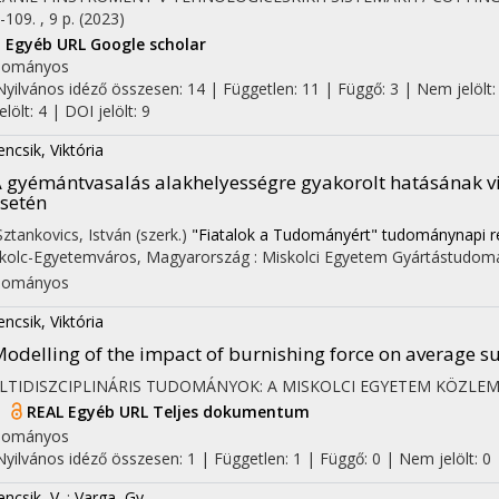
-109. , 9 p.
(2023)
I
Egyéb URL
Google scholar
dományos
Nyilvános idéző összesen: 14
| Független: 11 | Függő: 3 | Nem jelölt:
jelölt: 4 | DOI jelölt: 9
encsik, Viktória
 gyémántvasalás alakhelyességre gyakorolt hatásának 
setén
 Sztankovics, István (szerk.)
"Fiatalok a Tudományért" tudománynapi re
kolc-Egyetemváros, Magyarország :
Miskolci Egyetem Gyártástudomá
dományos
encsik, Viktória
odelling of the impact of burnishing force on average s
LTIDISZCIPLINÁRIS TUDOMÁNYOK: A MISKOLCI EGYETEM KÖZLE
I
REAL
Egyéb URL
Teljes dokumentum
dományos
Nyilvános idéző összesen: 1
| Független: 1 | Függő: 0 | Nem jelölt: 0 |
encsik, V.
;
Varga, Gy.