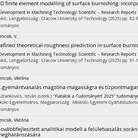
D finite element modelling of surface burnishing: incorp
Development in Machining Technology: Scientific – Research Reports 
kkó, Lengyelország :
Cracow University of Technology
(2025)
pp. 82-9
dományos
encsik, V.
efined theoretical roughness prediction in surface burn
Development in Machining Technology: Scientific – Research Reports 
kkó, Lengyelország :
Cracow University of Technology
(2025)
pp. 91-1
dományos
encsik, Viktória
 gyémántvasalás magzóna magasságra és tízpontmagas
 Sztankovics, István (szerk.)
"Fiatalok a Tudományért 2025" tudományna
kolc-Egyetemváros, Magyarország :
Miskolci Egyetem Gyártástudomá
dományos
encsik, Viktória
ovábbfejlesztett analitikai modell a felületvasalás során
meghatározására