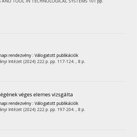
NG AND TOOL IN TECHNOLOGICAL SYSTEMS
101
pp.
pi rendezvény : Válogatott publikációk
nyi Intézet
(2024)
222 p.
pp. 117-124. , 8 p.
égének véges elemes vizsgálta
pi rendezvény : Válogatott publikációk
nyi Intézet
(2024)
222 p.
pp. 197-204. , 8 p.