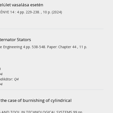
elület vasalása esetén
MÉNYE
14
:
4
pp. 229-238. , 10 p.
(2024)
ternator Stators
e Engineering 4
pp. 538-548. Paper: Chapter 44 , 11 p.
4
Q4
ndikátor: Q4
Q4
 the case of burnishing of cylindrical
NG AND TOOL IN TECHNOLOGICAL SYSTEMS
99
pp.