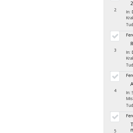
2
2
In:
Kra
Tu
Fer
R
3
In:
Kra
Tu
Fer
A
4
In:
Mis
Tu
Fer
T
5