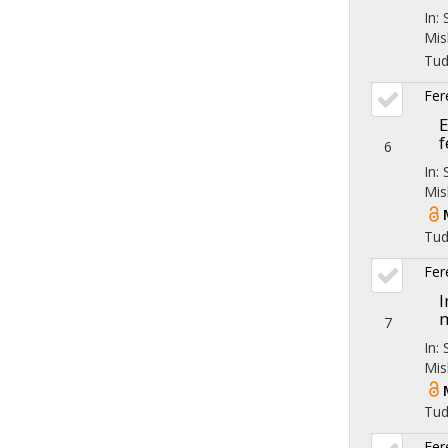
In:
Mis
Tu
Fer
E
f
6
In:
Mis
Tu
Fer
I
m
7
In:
Mis
Tu
Fer