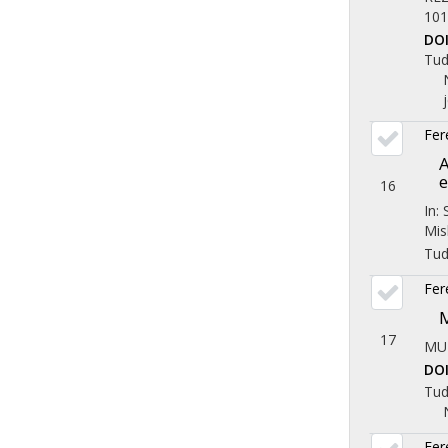
101
DO
Tu
Fer
A
e
16
In:
Mis
Tu
Fer
M
17
MU
DO
Tu
Fer