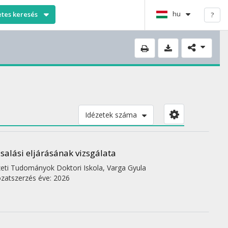
hu
etes keresés
?
Idézetek száma
alási eljárásának vizsgálata
zeti Tudományok Doktori Iskola,
Varga Gyula
zatszerzés éve: 2026