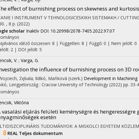
he effect of burnishing process on skewness and kurtosis 
ZANIE I INSTRUMENT V TEHNOLOGICESKIKH SISTEMAKH / CUTTI
90. , 8 p.
(2022)
gle scholar
Inaktív DOI: 10.20998/2078-7405.2022.97.07
dományos
Nyilvános idéző összesen: 8
| Független: 8 | Függő: 0 | Nem jelölt: 0 
jelölt: 2 | DOI jelölt: 5
encsik, V.
;
Varga, G.
nvestigation the influence of burnishing process on 3D 
 Wojciech, Zębala; Ildikó, Maňková (szerk.)
Development in Machining T
kkó, Lengyelország :
Cracow University of Technology
(2022)
pp. 33-4
dományos
encsik, Viktória
 vasalási eljárás felületi keménységre és hengerességre
anyagminőségek esetén
LTIDISZCIPLINÁRIS TUDOMÁNYOK: A MISKOLCI EGYETEM KÖZLE
I
REAL
Teljes dokumentum