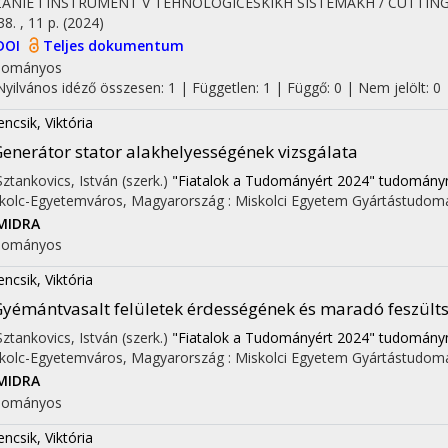
ZANIE I INSTRUMENT V TEHNOLOGICESKIKH SISTEMAKH / CUTTI
38. , 11 p.
(2024)
DOI
Teljes dokumentum
dományos
Nyilvános idéző összesen: 1
| Független: 1 | Függő: 0 | Nem jelölt: 0
encsik, Viktória
enerátor stator alakhelyességének vizsgálata
on
 Sztankovics, István (szerk.)
"Fiatalok a Tudományért 2024" tudományna
kolc-Egyetemváros, Magyarország :
Miskolci Egyetem Gyártástudomá
MIDRA
dományos
encsik, Viktória
yémántvasalt felületek érdességének és maradó feszülts
 Sztankovics, István (szerk.)
"Fiatalok a Tudományért 2024" tudományna
kolc-Egyetemváros, Magyarország :
Miskolci Egyetem Gyártástudomá
MIDRA
dományos
encsik, Viktória