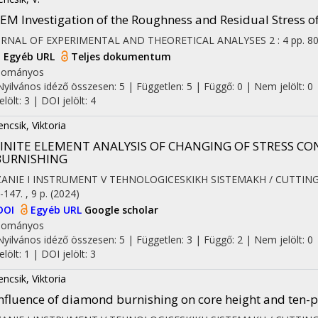
EM Investigation of the Roughness and Residual Stress 
URNAL OF EXPERIMENTAL AND THEORETICAL ANALYSES
2
:
4
pp. 80
I
Egyéb URL
Teljes dokumentum
dományos
Nyilvános idéző összesen: 5
| Független: 5 | Függő: 0 | Nem jelölt: 0 
jelölt: 3 | DOI jelölt: 4
encsik, Viktoria
FINITE ELEMENT ANALYSIS OF CHANGING OF STRESS C
BURNISHING
ZANIE I INSTRUMENT V TEHNOLOGICESKIKH SISTEMAKH / CUTTI
-147. , 9 p.
(2024)
DOI
Egyéb URL
Google scholar
dományos
Nyilvános idéző összesen: 5
| Független: 3 | Függő: 2 | Nem jelölt: 0 
jelölt: 1 | DOI jelölt: 3
encsik, Viktoria
nfluence of diamond burnishing on core height and ten-p