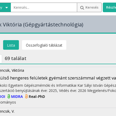
ny
Keresés
Részl
k Viktória
(Gépgyártástechnológia)
Lista
Összefoglaló táblázat
69 találat
encsik, Viktória
ülső hengeres felületek gyémánt szerszámmal végzett vas
kolci Egyetem Gépészmérnöki és Informatikai Kar Sályi István Gépés
szertáció benyújtásának éve: 2025,
Védés éve: 2026
Megjelenés/Foko
DOI
MIDRA
Real-PhD
dományos
encsik, V.