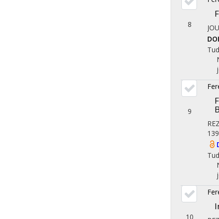
F
8
JO
DO
Tu
Fer
9
RE
139
Tu
Fer
I
10