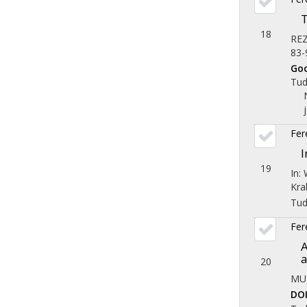
T
18
RE
83-
Goo
Tu
Fer
I
19
In:
Kra
Tu
Fer
A
20
MU
DO