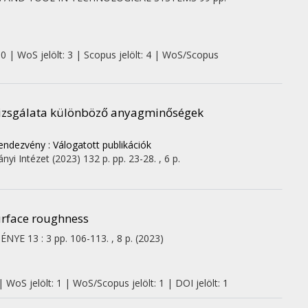
 0 | WoS jelölt: 3 | Scopus jelölt: 4 | WoS/Scopus
vizsgálata különböző anyagminőségek
ndezvény : Válogatott publikációk
nyi Intézet
(2023)
132 p.
pp. 23-28. , 6 p.
urface roughness
MÉNYE
13
:
3
pp. 106-113. , 8 p.
(2023)
 WoS jelölt: 1 | WoS/Scopus jelölt: 1 | DOI jelölt: 1