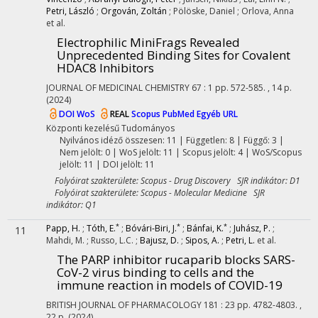
Petri, László
;
Orgován, Zoltán
;
Pölöske, Daniel
;
Orlova, Anna
et al.
Electrophilic MiniFrags Revealed
Unprecedented Binding Sites for Covalent
HDAC8 Inhibitors
JOURNAL OF MEDICINAL CHEMISTRY
67
:
1
pp. 572-585. , 14 p.
(2024)
DOI
WoS
REAL
Scopus
PubMed
Egyéb URL
Központi kezelésű
Tudományos
Nyilvános idéző összesen: 11
| Független: 8 | Függő: 3 |
Nem jelölt: 0 | WoS jelölt: 11 | Scopus jelölt: 4 | WoS/Scopus
jelölt: 11 | DOI jelölt: 11
Folyóirat szakterülete: Scopus - Drug Discovery SJR indikátor: D1
Folyóirat szakterülete: Scopus - Molecular Medicine SJR
indikátor: Q1
*
*
*
Papp, H.
;
Tóth, E.
;
Bóvári-Biri, J.
;
Bánfai, K.
;
Juhász, P.
;
11
Mahdi, M.
;
Russo, L.C.
;
Bajusz, D.
;
Sipos, A.
;
Petri, L.
et al.
The PARP inhibitor rucaparib blocks SARS-
CoV-2 virus binding to cells and the
immune reaction in models of COVID-19
BRITISH JOURNAL OF PHARMACOLOGY
181
:
23
pp. 4782-4803. ,
22 p.
(2024)