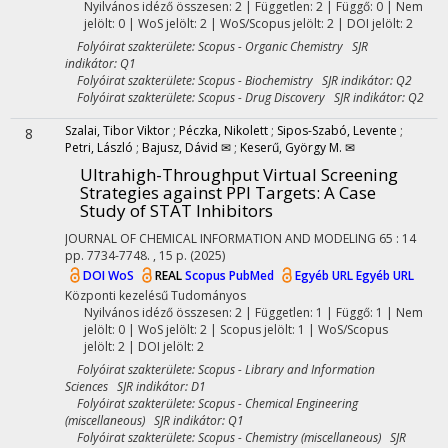
Nyilvános idéző összesen: 2
| Független: 2 | Függő: 0 | Nem
jelölt: 0 | WoS jelölt: 2 | WoS/Scopus jelölt: 2 | DOI jelölt: 2
Folyóirat szakterülete: Scopus - Organic Chemistry SJR
indikátor: Q1
Folyóirat szakterülete: Scopus - Biochemistry SJR indikátor: Q2
Folyóirat szakterülete: Scopus - Drug Discovery SJR indikátor: Q2
Szalai, Tibor Viktor
;
Péczka, Nikolett
;
Sipos-Szabó, Levente
;
8
Petri, László
;
Bajusz, Dávid ✉
;
Keserű, György M. ✉
Ultrahigh-Throughput Virtual Screening
Strategies against PPI Targets: A Case
Study of STAT Inhibitors
JOURNAL OF CHEMICAL INFORMATION AND MODELING
65
:
14
pp. 7734-7748. , 15 p.
(2025)
DOI
WoS
REAL
Scopus
PubMed
Egyéb URL
Egyéb URL
Központi kezelésű
Tudományos
Nyilvános idéző összesen: 2
| Független: 1 | Függő: 1 | Nem
jelölt: 0 | WoS jelölt: 2 | Scopus jelölt: 1 | WoS/Scopus
jelölt: 2 | DOI jelölt: 2
Folyóirat szakterülete: Scopus - Library and Information
Sciences SJR indikátor: D1
Folyóirat szakterülete: Scopus - Chemical Engineering
(miscellaneous) SJR indikátor: Q1
Folyóirat szakterülete: Scopus - Chemistry (miscellaneous) SJR