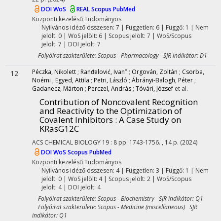
DOI
WoS
REAL
Scopus
PubMed
Központi kezelésű
Tudományos
Nyilvános idéző összesen: 7
| Független: 6 | Függő: 1 | Nem
jelölt: 0 | WoS jelölt: 6 | Scopus jelölt: 7 | WoS/Scopus
jelölt: 7 | DOI jelölt: 7
Folyóirat szakterülete: Scopus - Pharmacology SJR indikátor: D1
*
Péczka, Nikolett
;
Ranđelović, Ivan
;
Orgován, Zoltán
;
Csorba,
12
Noémi
;
Egyed, Attila
;
Petri, László
;
Ábrányi-Balogh, Péter
;
Gadanecz, Márton
;
Perczel, András
;
Tóvári, József
et al.
Contribution of Noncovalent Recognition
and Reactivity to the Optimization of
Covalent Inhibitors : A Case Study on
KRasG12C
ACS CHEMICAL BIOLOGY
19
:
8
pp. 1743-1756. , 14 p.
(2024)
DOI
WoS
Scopus
PubMed
Központi kezelésű
Tudományos
Nyilvános idéző összesen: 4
| Független: 3 | Függő: 1 | Nem
jelölt: 0 | WoS jelölt: 4 | Scopus jelölt: 2 | WoS/Scopus
jelölt: 4 | DOI jelölt: 4
Folyóirat szakterülete: Scopus - Biochemistry SJR indikátor: Q1
Folyóirat szakterülete: Scopus - Medicine (miscellaneous) SJR
indikátor: Q1