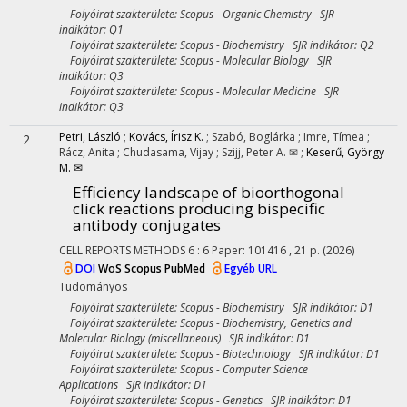
Folyóirat szakterülete: Scopus - Organic Chemistry SJR
indikátor: Q1
Folyóirat szakterülete: Scopus - Biochemistry SJR indikátor: Q2
Folyóirat szakterülete: Scopus - Molecular Biology SJR
indikátor: Q3
Folyóirat szakterülete: Scopus - Molecular Medicine SJR
indikátor: Q3
Petri, László
;
Kovács, Írisz K.
;
Szabó, Boglárka
;
Imre, Tímea
;
2
Rácz, Anita
;
Chudasama, Vijay
;
Szijj, Peter A. ✉
;
Keserű, György
M. ✉
Efficiency landscape of bioorthogonal
click reactions producing bispecific
antibody conjugates
CELL REPORTS METHODS
6
:
6
Paper: 101416 , 21 p.
(2026)
DOI
WoS
Scopus
PubMed
Egyéb URL
Tudományos
Folyóirat szakterülete: Scopus - Biochemistry SJR indikátor: D1
Folyóirat szakterülete: Scopus - Biochemistry, Genetics and
Molecular Biology (miscellaneous) SJR indikátor: D1
Folyóirat szakterülete: Scopus - Biotechnology SJR indikátor: D1
Folyóirat szakterülete: Scopus - Computer Science
Applications SJR indikátor: D1
Folyóirat szakterülete: Scopus - Genetics SJR indikátor: D1