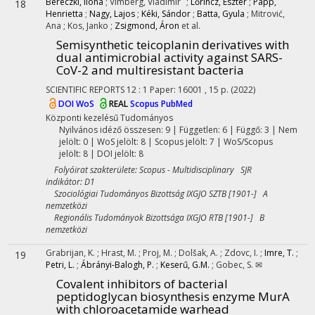
Bereczki, Ilona
;
Vimberg, Vladimir
;
Lőrincz, Eszter
;
Papp,
18
Henrietta
;
Nagy, Lajos
;
Kéki, Sándor
;
Batta, Gyula
;
Mitrović,
Ana
;
Kos, Janko
;
Zsigmond, Áron
et al.
Semisynthetic teicoplanin derivatives with
dual antimicrobial activity against SARS-
CoV-2 and multiresistant bacteria
SCIENTIFIC REPORTS
12
:
1
Paper: 16001 , 15 p.
(2022)
DOI
WoS
REAL
Scopus
PubMed
Központi kezelésű
Tudományos
Nyilvános idéző összesen: 9
| Független: 6 | Függő: 3 | Nem
jelölt: 0 | WoS jelölt: 8 | Scopus jelölt: 7 | WoS/Scopus
jelölt: 8 | DOI jelölt: 8
Folyóirat szakterülete: Scopus - Multidisciplinary SJR
indikátor: D1
Szociológiai Tudományos Bizottság IXGJO SZTB [1901-] A
nemzetközi
Regionális Tudományok Bizottsága IXGJO RTB [1901-] B
nemzetközi
Grabrijan, K.
;
Hrast, M.
;
Proj, M.
;
Dolšak, A.
;
Zdovc, I.
;
Imre, T.
;
19
Petri, L.
;
Ábrányi-Balogh, P.
;
Keserű, G.M.
;
Gobec, S. ✉
Covalent inhibitors of bacterial
peptidoglycan biosynthesis enzyme MurA
with chloroacetamide warhead