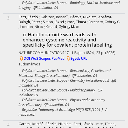
Folyóirat szakterülete: Scopus - Radiology, Nuclear Medicine and
Imaging SJR indikátor: D1
*
Petri, László
;
Gabizon, Ronen
;
Péczka, Nikolett
;
Ábrányi-
3
Balogh, Péter
;
Simon, József
;
Imre, Tímea
;
Ferenczy, György G.
;
London, Nir ✉
;
Keserű, György M. ✉
α-Halothioamide warheads with
enhanced cysteine reactivity and
specificity for covalent protein labelling
NATURE COMMUNICATIONS
17
:
1
Paper: 6824 , 23 p.
(2026)
DOI
WoS
Scopus
PubMed
Egyéb URL
Tudományos
Folyóirat szakterülete: Scopus - Biochemistry, Genetics and
Molecular Biology (miscellaneous) SJR indikátor: D1
Folyóirat szakterülete: Scopus - Chemistry (miscellaneous) SJR
indikátor: D1
Folyóirat szakterülete: Scopus - Multidisciplinary SJR
indikátor: D1
Folyóirat szakterülete: Scopus - Physics and Astronomy
(miscellaneous) SJR indikátor: D1
Regionális Tudományok Bizottsága IXGJO RTB [1901-] A
nemzetközi
Garami, Kristóf
;
Péczka, Nikolett
;
Petri, László
;
Imre, Tímea
;
4