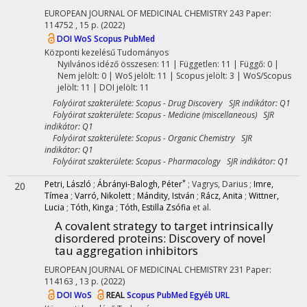
EUROPEAN JOURNAL OF MEDICINAL CHEMISTRY
243
Paper:
114752 , 15 p.
(2022)
DOI
WoS
Scopus
PubMed
Központi kezelésű
Tudományos
Nyilvános idéző összesen: 11
| Független: 11 | Függő: 0 |
Nem jelölt: 0 | WoS jelölt: 11 | Scopus jelölt: 3 | WoS/Scopus
jelölt: 11 | DOI jelölt: 11
Folyóirat szakterülete: Scopus - Drug Discovery SJR indikátor: Q1
Folyóirat szakterülete: Scopus - Medicine (miscellaneous) SJR
indikátor: Q1
Folyóirat szakterülete: Scopus - Organic Chemistry SJR
indikátor: Q1
Folyóirat szakterülete: Scopus - Pharmacology SJR indikátor: Q1
*
Petri, László
;
Ábrányi-Balogh, Péter
;
Vagrys, Darius
;
Imre,
20
Tímea
;
Varró, Nikolett
;
Mándity, István
;
Rácz, Anita
;
Wittner,
Lucia
;
Tóth, Kinga
;
Tóth, Estilla Zsófia
et al.
A covalent strategy to target intrinsically
disordered proteins: Discovery of novel
tau aggregation inhibitors
EUROPEAN JOURNAL OF MEDICINAL CHEMISTRY
231
Paper:
114163 , 13 p.
(2022)
DOI
WoS
REAL
Scopus
PubMed
Egyéb URL