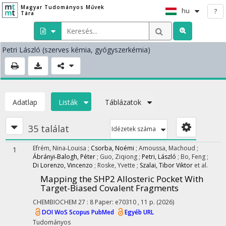
Magyar Tudományos Művek
hu
?
Tára
Petri László
(szerves kémia, gyógyszerkémia)
Adatlap
Listák
Táblázatok
35 találat
Idézetek száma
Efrém, Nina‐Louisa
;
Csorba, Noémi
;
Amoussa, Machoud
;
1
Ábrányi‐Balogh, Péter
;
Guo, Ziqiong
;
Petri, László
;
Bo, Feng
;
Di Lorenzo, Vincenzo
;
Roske, Yvette
;
Szalai, Tibor Viktor
et al.
Mapping the SHP2 Allosteric Pocket With
Target-Biased Covalent Fragments
CHEMBIOCHEM
27
:
8
Paper: e70310 , 11 p.
(2026)
DOI
WoS
Scopus
PubMed
Egyéb URL
Tudományos