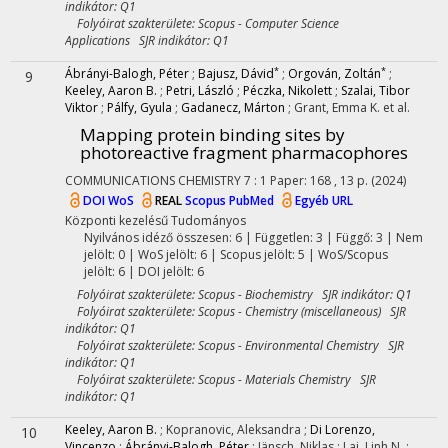
indikátor: Q1
Folyóirat szakterülete: Scopus - Computer Science
Applications SJR indikátor: Q1
*
*
Ábrányi-Balogh, Péter
;
Bajusz, Dávid
;
Orgován, Zoltán
;
9
Keeley, Aaron B.
;
Petri, László
;
Péczka, Nikolett
;
Szalai, Tibor
Viktor
;
Pálfy, Gyula
;
Gadanecz, Márton
;
Grant, Emma K.
et al.
Mapping protein binding sites by
photoreactive fragment pharmacophores
COMMUNICATIONS CHEMISTRY
7
:
1
Paper: 168 , 13 p.
(2024)
DOI
WoS
REAL
Scopus
PubMed
Egyéb URL
Központi kezelésű
Tudományos
Nyilvános idéző összesen: 6
| Független: 3 | Függő: 3 | Nem
jelölt: 0 | WoS jelölt: 6 | Scopus jelölt: 5 | WoS/Scopus
jelölt: 6 | DOI jelölt: 6
Folyóirat szakterülete: Scopus - Biochemistry SJR indikátor: Q1
Folyóirat szakterülete: Scopus - Chemistry (miscellaneous) SJR
indikátor: Q1
Folyóirat szakterülete: Scopus - Environmental Chemistry SJR
indikátor: Q1
Folyóirat szakterülete: Scopus - Materials Chemistry SJR
indikátor: Q1
Keeley, Aaron B.
;
Kopranovic, Aleksandra
;
Di Lorenzo,
10
Vincenzo
;
Ábrányi-Balogh, Péter
;
Jänsch, Niklas
;
Lai, Linh N.
;