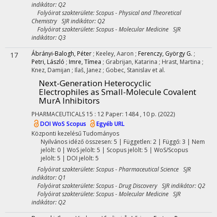
indikátor: Q2
Folyóirat szakterülete: Scopus - Physical and Theoretical
Chemistry SJR indikátor: Q2
Folyóirat szakterülete: Scopus - Molecular Medicine SJR
indikátor: Q3
Ábrányi-Balogh, Péter
;
Keeley, Aaron
;
Ferenczy, György G.
;
17
Petri, László
;
Imre, Tímea
;
Grabrijan, Katarina
;
Hrast, Martina
;
Knez, Damijan
;
Ilaš, Janez
;
Gobec, Stanislav
et al.
Next-Generation Heterocyclic
Electrophiles as Small-Molecule Covalent
MurA Inhibitors
PHARMACEUTICALS
15
:
12
Paper: 1484 , 10 p.
(2022)
DOI
WoS
Scopus
Egyéb URL
Központi kezelésű
Tudományos
Nyilvános idéző összesen: 5
| Független: 2 | Függő: 3 | Nem
jelölt: 0 | WoS jelölt: 5 | Scopus jelölt: 5 | WoS/Scopus
jelölt: 5 | DOI jelölt: 5
Folyóirat szakterülete: Scopus - Pharmaceutical Science SJR
indikátor: Q1
Folyóirat szakterülete: Scopus - Drug Discovery SJR indikátor: Q2
Folyóirat szakterülete: Scopus - Molecular Medicine SJR
indikátor: Q2
*