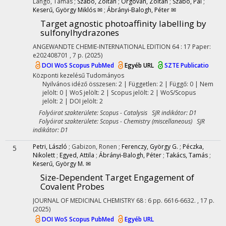
Langó, Tamás
;
Szabó, Zoltán
;
Orgován, Zoltán
;
Szabó, Pál
;
Keserű, György Miklós ✉
;
Ábrányi-Balogh, Péter ✉
Target agnostic photoaffinity labelling by
sulfonylhydrazones
ANGEWANDTE CHEMIE-INTERNATIONAL EDITION
64
:
17
Paper:
e202408701 , 7 p.
(2025)
DOI
WoS
Scopus
PubMed
Egyéb URL
SZTE Publicatio
Központi kezelésű
Tudományos
Nyilvános idéző összesen: 2
| Független: 2 | Függő: 0 | Nem
jelölt: 0 | WoS jelölt: 2 | Scopus jelölt: 2 | WoS/Scopus
jelölt: 2 | DOI jelölt: 2
Folyóirat szakterülete: Scopus - Catalysis SJR indikátor: D1
Folyóirat szakterülete: Scopus - Chemistry (miscellaneous) SJR
indikátor: D1
Petri, László
;
Gabizon, Ronen
;
Ferenczy, György G.
;
Péczka,
5
Nikolett
;
Egyed, Attila
;
Ábrányi-Balogh, Péter
;
Takács, Tamás
;
Keserű, György M. ✉
Size-Dependent Target Engagement of
Covalent Probes
JOURNAL OF MEDICINAL CHEMISTRY
68
:
6
pp. 6616-6632. , 17 p.
(2025)
DOI
WoS
Scopus
PubMed
Egyéb URL