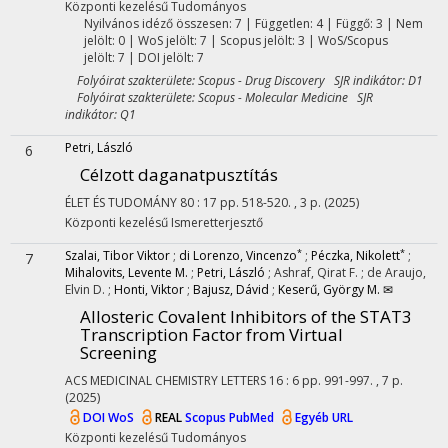
Központi kezelésű
Tudományos
Nyilvános idéző összesen: 7
| Független: 4 | Függő: 3 | Nem
jelölt: 0 | WoS jelölt: 7 | Scopus jelölt: 3 | WoS/Scopus
jelölt: 7 | DOI jelölt: 7
Folyóirat szakterülete: Scopus - Drug Discovery SJR indikátor: D1
Folyóirat szakterülete: Scopus - Molecular Medicine SJR
indikátor: Q1
Petri, László
6
Célzott daganatpusztítás
ÉLET ÉS TUDOMÁNY
80
:
17
pp. 518-520. , 3 p.
(2025)
Központi kezelésű
Ismeretterjesztő
*
*
Szalai, Tibor Viktor
;
di Lorenzo, Vincenzo
;
Péczka, Nikolett
;
7
Mihalovits, Levente M.
;
Petri, László
;
Ashraf, Qirat F.
;
de Araujo,
Elvin D.
;
Honti, Viktor
;
Bajusz, Dávid
;
Keserű, György M. ✉
Allosteric Covalent Inhibitors of the STAT3
Transcription Factor from Virtual
Screening
ACS MEDICINAL CHEMISTRY LETTERS
16
:
6
pp. 991-997. , 7 p.
(2025)
DOI
WoS
REAL
Scopus
PubMed
Egyéb URL
Központi kezelésű
Tudományos