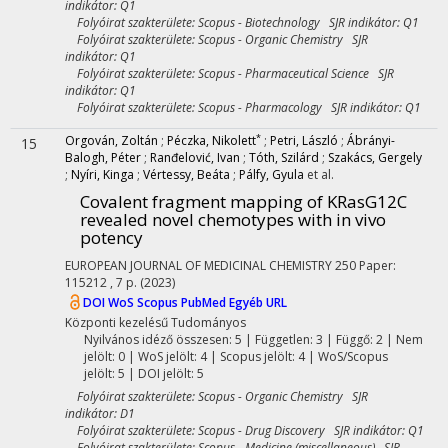
indikátor: Q1
Folyóirat szakterülete: Scopus - Biotechnology SJR indikátor: Q1
Folyóirat szakterülete: Scopus - Organic Chemistry SJR
indikátor: Q1
Folyóirat szakterülete: Scopus - Pharmaceutical Science SJR
indikátor: Q1
Folyóirat szakterülete: Scopus - Pharmacology SJR indikátor: Q1
*
Orgován, Zoltán
;
Péczka, Nikolett
;
Petri, László
;
Ábrányi-
15
Balogh, Péter
;
Ranđelović, Ivan
;
Tóth, Szilárd
;
Szakács, Gergely
;
Nyíri, Kinga
;
Vértessy, Beáta
;
Pálfy, Gyula
et al.
Covalent fragment mapping of KRasG12C
revealed novel chemotypes with in vivo
potency
EUROPEAN JOURNAL OF MEDICINAL CHEMISTRY
250
Paper:
115212 , 7 p.
(2023)
DOI
WoS
Scopus
PubMed
Egyéb URL
Központi kezelésű
Tudományos
Nyilvános idéző összesen: 5
| Független: 3 | Függő: 2 | Nem
jelölt: 0 | WoS jelölt: 4 | Scopus jelölt: 4 | WoS/Scopus
jelölt: 5 | DOI jelölt: 5
Folyóirat szakterülete: Scopus - Organic Chemistry SJR
indikátor: D1
Folyóirat szakterülete: Scopus - Drug Discovery SJR indikátor: Q1
Folyóirat szakterülete: Scopus - Medicine (miscellaneous) SJR