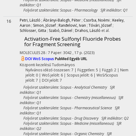
indikátor: Q1
Folyóirat szakterülete: Scopus - Pharmacology SJR indikátor: Q1
Petri, László
;
Ábrányi-Balogh, Péter
;
Csorba, Noémi
;
Keeley,
16
Aaron
;
Simon, József
;
Ranđelović, Ivan
;
Tóvári, József
;
Schlosser, Gitta
;
Szabó, Dániel
;
Drahos, László
et al.
Activation-Free Sulfonyl Fluoride Probes
for Fragment Screening
MOLECULES
28
:
7
Paper: 3042 , 17 p.
(2023)
DOI
WoS
Scopus
PubMed
Egyéb URL
Központi kezelésű
Tudományos
Nyilvános idéző összesen: 7
| Független: 5 | Függő: 2 | Nem
jelölt: 0 | WoS jelölt: 6 | Scopus jelölt: 6 | WoS/Scopus
jelölt: 7 | DOI jelölt: 7
Folyóirat szakterülete: Scopus - Analytical Chemistry SJR
indikátor: Q1
Folyóirat szakterülete: Scopus - Chemistry (miscellaneous) SJR
indikátor: Q1
Folyóirat szakterülete: Scopus - Pharmaceutical Science SJR
indikátor: Q1
Folyóirat szakterülete: Scopus - Drug Discovery SJR indikátor: Q2
Folyóirat szakterülete: Scopus - Medicine (miscellaneous) SJR
indikátor: Q2
Folyóirat szakterülete: Scopus - Organic Chemistry SJR