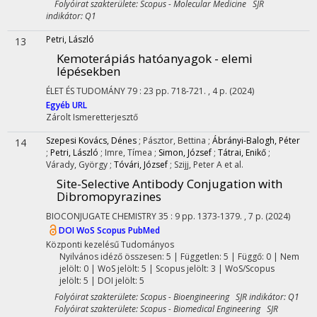
Folyóirat szakterülete: Scopus - Molecular Medicine SJR
indikátor: Q1
Petri, László
13
Kemoterápiás hatóanyagok - elemi
lépésekben
ÉLET ÉS TUDOMÁNY
79
:
23
pp. 718-721. , 4 p.
(2024)
Egyéb URL
Zárolt
Ismeretterjesztő
Szepesi Kovács, Dénes
;
Pásztor, Bettina
;
Ábrányi-Balogh, Péter
14
;
Petri, László
;
Imre, Tímea
;
Simon, József
;
Tátrai, Enikő
;
Várady, György
;
Tóvári, József
;
Szijj, Peter A
et al.
Site-Selective Antibody Conjugation with
Dibromopyrazines
BIOCONJUGATE CHEMISTRY
35
:
9
pp. 1373-1379. , 7 p.
(2024)
DOI
WoS
Scopus
PubMed
Központi kezelésű
Tudományos
Nyilvános idéző összesen: 5
| Független: 5 | Függő: 0 | Nem
jelölt: 0 | WoS jelölt: 5 | Scopus jelölt: 3 | WoS/Scopus
jelölt: 5 | DOI jelölt: 5
Folyóirat szakterülete: Scopus - Bioengineering SJR indikátor: Q1
Folyóirat szakterülete: Scopus - Biomedical Engineering SJR