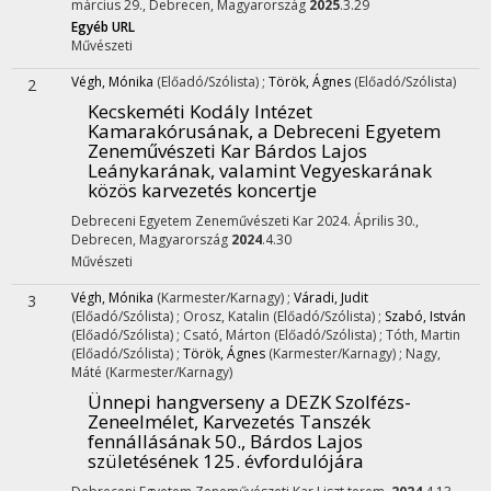
március 29., Debrecen, Magyarország
2025
.3.29
Egyéb URL
Művészeti
Végh, Mónika
(Előadó/Szólista)
;
Török, Ágnes
(Előadó/Szólista)
2
Kecskeméti Kodály Intézet
Kamarakórusának, a Debreceni Egyetem
Zeneművészeti Kar Bárdos Lajos
Leánykarának, valamint Vegyeskarának
közös karvezetés koncertje
Debreceni Egyetem Zeneművészeti Kar 2024. Április 30.,
Debrecen, Magyarország
2024
.4.30
Művészeti
Végh, Mónika
(Karmester/Karnagy)
;
Váradi, Judit
3
(Előadó/Szólista)
;
Orosz, Katalin
(Előadó/Szólista)
;
Szabó, István
(Előadó/Szólista)
;
Csató, Márton
(Előadó/Szólista)
;
Tóth, Martin
(Előadó/Szólista)
;
Török, Ágnes
(Karmester/Karnagy)
;
Nagy,
Máté
(Karmester/Karnagy)
Ünnepi hangverseny a DEZK Szolfézs-
Zeneelmélet, Karvezetés Tanszék
fennállásának 50., Bárdos Lajos
születésének 125. évfordulójára