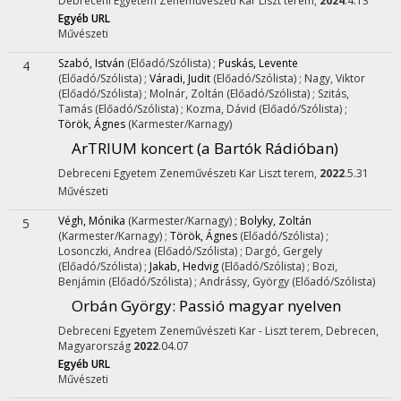
Debreceni Egyetem Zeneművészeti Kar Liszt terem,
2024
.4.13
Egyéb URL
Művészeti
Szabó, István
(Előadó/Szólista)
;
Puskás, Levente
4
(Előadó/Szólista)
;
Váradi, Judit
(Előadó/Szólista)
;
Nagy, Viktor
(Előadó/Szólista)
;
Molnár, Zoltán
(Előadó/Szólista)
;
Szitás,
Tamás
(Előadó/Szólista)
;
Kozma, Dávid
(Előadó/Szólista)
;
Török, Ágnes
(Karmester/Karnagy)
ArTRIUM koncert (a Bartók Rádióban)
Debreceni Egyetem Zeneművészeti Kar Liszt terem,
2022
.5.31
Művészeti
Végh, Mónika
(Karmester/Karnagy)
;
Bolyky, Zoltán
5
(Karmester/Karnagy)
;
Török, Ágnes
(Előadó/Szólista)
;
Losonczki, Andrea
(Előadó/Szólista)
;
Dargó, Gergely
(Előadó/Szólista)
;
Jakab, Hedvig
(Előadó/Szólista)
;
Bozi,
Benjámin
(Előadó/Szólista)
;
Andrássy, György
(Előadó/Szólista)
Orbán György: Passió magyar nyelven
Debreceni Egyetem Zeneművészeti Kar - Liszt terem, Debrecen,
Magyarország
2022
.04.07
Egyéb URL
Művészeti