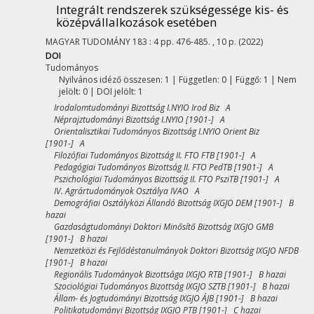
Integrált rendszerek szükségessége kis- és
középvállalkozások esetében
MAGYAR TUDOMÁNY
183
:
4
pp. 476-485. , 10 p.
(2022)
DOI
Tudományos
Nyilvános idéző összesen: 1
| Független: 0 | Függő: 1 | Nem
jelölt: 0 | DOI jelölt: 1
Irodalomtudományi Bizottság I.NYIO Irod Biz A
Néprajztudományi Bizottság I.NYIO [1901-] A
Orientalisztikai Tudományos Bizottság I.NYIO Orient Biz
[1901-] A
Filozófiai Tudományos Bizottság II. FTO FTB [1901-] A
Pedagógiai Tudományos Bizottság II. FTO PedTB [1901-] A
Pszichológiai Tudományos Bizottság II. FTO PsziTB [1901-] A
IV. Agrártudományok Osztálya IVAO A
Demográfiai Osztályközi Állandó Bizottság IXGJO DEM [1901-] B
hazai
Gazdaságtudományi Doktori Minősítő Bizottság IXGJO GMB
[1901-] B hazai
Nemzetközi és Fejlődéstanulmányok Doktori Bizottság IXGJO NFDB
[1901-] B hazai
Regionális Tudományok Bizottsága IXGJO RTB [1901-] B hazai
Szociológiai Tudományos Bizottság IXGJO SZTB [1901-] B hazai
Állam- és Jogtudományi Bizottság IXGJO ÁJB [1901-] B hazai
Politikatudományi Bizottság IXGJO PTB [1901-] C hazai