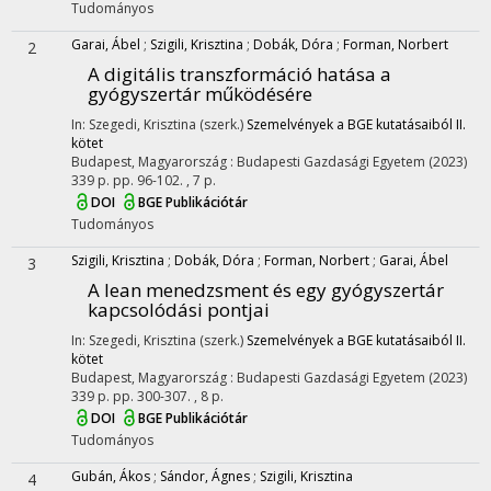
Tudományos
Garai, Ábel
;
Szigili, Krisztina
;
Dobák, Dóra
;
Forman, Norbert
2
A digitális transzformáció hatása a
gyógyszertár működésére
In: Szegedi, Krisztina (szerk.)
Szemelvények a BGE kutatásaiból II.
kötet
Budapest, Magyarország :
Budapesti Gazdasági Egyetem
(2023)
339 p.
pp. 96-102. , 7 p.
DOI
BGE Publikációtár
Tudományos
Szigili, Krisztina
;
Dobák, Dóra
;
Forman, Norbert
;
Garai, Ábel
3
A lean menedzsment és egy gyógyszertár
kapcsolódási pontjai
In: Szegedi, Krisztina (szerk.)
Szemelvények a BGE kutatásaiból II.
kötet
Budapest, Magyarország :
Budapesti Gazdasági Egyetem
(2023)
339 p.
pp. 300-307. , 8 p.
DOI
BGE Publikációtár
Tudományos
Gubán, Ákos
;
Sándor, Ágnes
;
Szigili, Krisztina
4