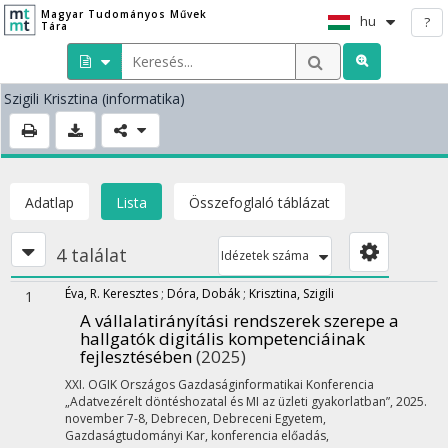
Magyar Tudományos Művek
hu
?
Tára
Szigili Krisztina
(informatika)
Adatlap
Lista
Összefoglaló táblázat
4 találat
Idézetek száma
Éva, R. Keresztes
;
Dóra, Dobák
;
Krisztina, Szigili
1
A vállalatirányítási rendszerek szerepe a
hallgatók digitális kompetenciáinak
fejlesztésében
(2025)
XXI. OGIK Országos Gazdaságinformatikai Konferencia
„Adatvezérelt döntéshozatal és MI az üzleti gyakorlatban”
,
2025.
november 7-8, Debrecen, Debreceni Egyetem,
Gazdaságtudományi Kar
,
konferencia előadás
,