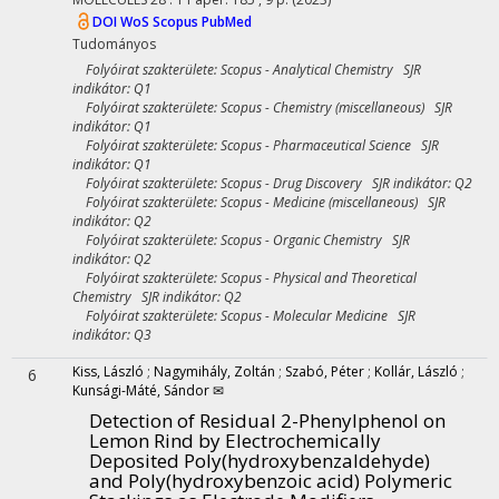
DOI
WoS
Scopus
PubMed
Tudományos
Folyóirat szakterülete: Scopus - Analytical Chemistry SJR
indikátor: Q1
Folyóirat szakterülete: Scopus - Chemistry (miscellaneous) SJR
indikátor: Q1
Folyóirat szakterülete: Scopus - Pharmaceutical Science SJR
indikátor: Q1
Folyóirat szakterülete: Scopus - Drug Discovery SJR indikátor: Q2
Folyóirat szakterülete: Scopus - Medicine (miscellaneous) SJR
indikátor: Q2
Folyóirat szakterülete: Scopus - Organic Chemistry SJR
indikátor: Q2
Folyóirat szakterülete: Scopus - Physical and Theoretical
Chemistry SJR indikátor: Q2
Folyóirat szakterülete: Scopus - Molecular Medicine SJR
indikátor: Q3
Kiss, László
;
Nagymihály, Zoltán
;
Szabó, Péter
;
Kollár, László
;
6
Kunsági-Máté, Sándor ✉
Detection of Residual 2-Phenylphenol on
Lemon Rind by Electrochemically
Deposited Poly(hydroxybenzaldehyde)
and Poly(hydroxybenzoic acid) Polymeric