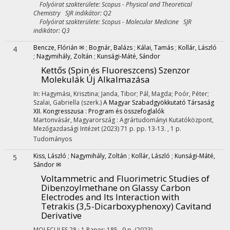
Folyóirat szakterülete: Scopus - Physical and Theoretical
Chemistry SJR indikátor: Q2
Folyóirat szakterülete: Scopus - Molecular Medicine SJR
indikátor: Q3
Bencze, Flórián ✉
;
Bognár, Balázs
;
Kálai, Tamás
;
Kollár, László
4
;
Nagymihály, Zoltán
;
Kunsági-Máté, Sándor
Kettős (Spin és Fluoreszcens) Szenzor
Molekulák Új Alkalmazása
In: Hagymási, Krisztina; Janda, Tibor; Pál, Magda; Poór, Péter;
Szalai, Gabriella (szerk.)
A Magyar Szabadgyökkutató Társaság
XII. Kongresszusa : Program és összefoglalók
Martonvásár, Magyarország :
Agrártudományi Kutatóközpont,
Mezőgazdasági Intézet
(2023)
71 p.
pp. 13-13. , 1 p.
Tudományos
Kiss, László
;
Nagymihály, Zoltán
;
Kollár, László
;
Kunsági-Máté,
5
Sándor ✉
Voltammetric and Fluorimetric Studies of
Dibenzoylmethane on Glassy Carbon
Electrodes and Its Interaction with
Tetrakis (3,5-Dicarboxyphenoxy) Cavitand
Derivative
MOLECULES
28
:
1
Paper: 185 , 9 p.
(2023)