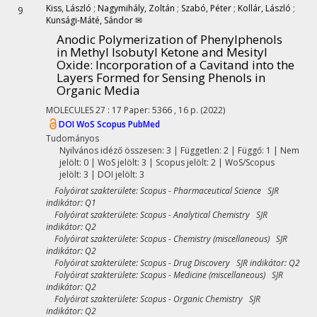
Kiss, László
;
Nagymihály, Zoltán
;
Szabó, Péter
;
Kollár, László
;
9
Kunsági-Máté, Sándor ✉
Anodic Polymerization of Phenylphenols
in Methyl Isobutyl Ketone and Mesityl
Oxide: Incorporation of a Cavitand into the
Layers Formed for Sensing Phenols in
Organic Media
MOLECULES
27
:
17
Paper: 5366 , 16 p.
(2022)
DOI
WoS
Scopus
PubMed
Tudományos
Nyilvános idéző összesen: 3
| Független: 2 | Függő: 1 | Nem
jelölt: 0 | WoS jelölt: 3 | Scopus jelölt: 2 | WoS/Scopus
jelölt: 3 | DOI jelölt: 3
Folyóirat szakterülete: Scopus - Pharmaceutical Science SJR
indikátor: Q1
Folyóirat szakterülete: Scopus - Analytical Chemistry SJR
indikátor: Q2
Folyóirat szakterülete: Scopus - Chemistry (miscellaneous) SJR
indikátor: Q2
Folyóirat szakterülete: Scopus - Drug Discovery SJR indikátor: Q2
Folyóirat szakterülete: Scopus - Medicine (miscellaneous) SJR
indikátor: Q2
Folyóirat szakterülete: Scopus - Organic Chemistry SJR
indikátor: Q2