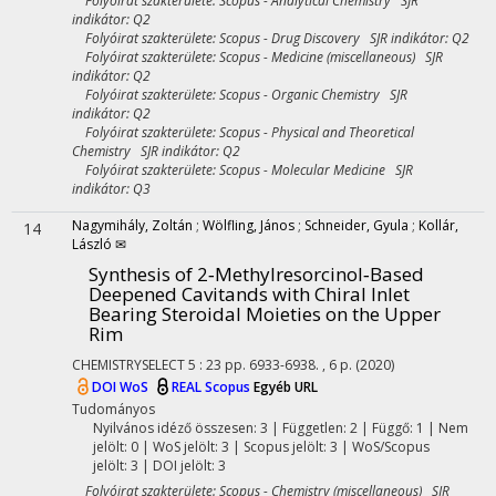
Folyóirat szakterülete: Scopus - Analytical Chemistry SJR
indikátor: Q2
Folyóirat szakterülete: Scopus - Drug Discovery SJR indikátor: Q2
Folyóirat szakterülete: Scopus - Medicine (miscellaneous) SJR
indikátor: Q2
Folyóirat szakterülete: Scopus - Organic Chemistry SJR
indikátor: Q2
Folyóirat szakterülete: Scopus - Physical and Theoretical
Chemistry SJR indikátor: Q2
Folyóirat szakterülete: Scopus - Molecular Medicine SJR
indikátor: Q3
Nagymihály, Zoltán
;
Wölfling, János
;
Schneider, Gyula
;
Kollár,
14
László ✉
Synthesis of 2‐Methylresorcinol‐Based
Deepened Cavitands with Chiral Inlet
Bearing Steroidal Moieties on the Upper
Rim
CHEMISTRYSELECT
5
:
23
pp. 6933-6938. , 6 p.
(2020)
DOI
WoS
REAL
Scopus
Egyéb URL
Tudományos
Nyilvános idéző összesen: 3
| Független: 2 | Függő: 1 | Nem
jelölt: 0 | WoS jelölt: 3 | Scopus jelölt: 3 | WoS/Scopus
jelölt: 3 | DOI jelölt: 3
Folyóirat szakterülete: Scopus - Chemistry (miscellaneous) SJR