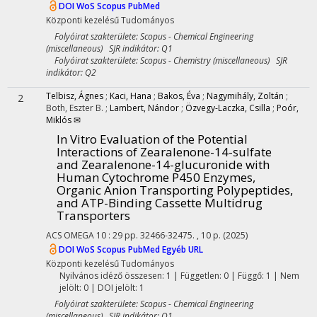
DOI
WoS
Scopus
PubMed
Központi kezelésű
Tudományos
Folyóirat szakterülete: Scopus - Chemical Engineering
(miscellaneous) SJR indikátor: Q1
Folyóirat szakterülete: Scopus - Chemistry (miscellaneous) SJR
indikátor: Q2
Telbisz, Ágnes
;
Kaci, Hana
;
Bakos, Éva
;
Nagymihály, Zoltán
;
2
Both, Eszter B.
;
Lambert, Nándor
;
Özvegy-Laczka, Csilla
;
Poór,
Miklós ✉
In Vitro Evaluation of the Potential
Interactions of Zearalenone-14-sulfate
and Zearalenone-14-glucuronide with
Human Cytochrome P450 Enzymes,
Organic Anion Transporting Polypeptides,
and ATP-Binding Cassette Multidrug
Transporters
ACS OMEGA
10
:
29
pp. 32466-32475. , 10 p.
(2025)
DOI
WoS
Scopus
PubMed
Egyéb URL
Központi kezelésű
Tudományos
Nyilvános idéző összesen: 1
| Független: 0 | Függő: 1 | Nem
jelölt: 0 | DOI jelölt: 1
Folyóirat szakterülete: Scopus - Chemical Engineering
(miscellaneous) SJR indikátor: Q1