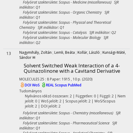
Folyóirat szakterülete: Scopus - Medicine (miscellaneous) SJR
indikátor: Q1
Folyóirat szakterülete: Scopus - Organic Chemistry SJR
indikátor: Q1
Folyóirat szakterülete: Scopus - Physical and Theoretical
Chemistry SJR indikátor: Q1
Folyóirat szakterülete: Scopus - Catalysis SJR indikátor: Q2
Folyóirat szakterülete: Scopus - Molecular Biology SJR
indikátor: Q2
Nagymihály, Zoltán
;
Lemli, Beáta
;
Kollár, László
;
Kunsági-Máté,
13
Sándor ✉
Solvent Switched Weak Interaction of a 4-
Quinazolinone with a Cavitand Derivative
MOLECULES
25
:
8
Paper: 1915 , 10 p.
(2020)
DOI
WoS
REAL
Scopus
PubMed
Tudományos
Nyilvános idéző összesen: 2
| Független: 0 | Függő: 2 | Nem
jelölt: 0 | WoS jelölt: 2 | Scopus jelölt: 2 | WoS/Scopus
jelölt: 2 | DOI jelölt: 2
Folyóirat szakterülete: Scopus - Chemistry (miscellaneous) SJR
indikátor: Q1
Folyóirat szakterülete: Scopus - Pharmaceutical Science SJR
indikátor: Q1