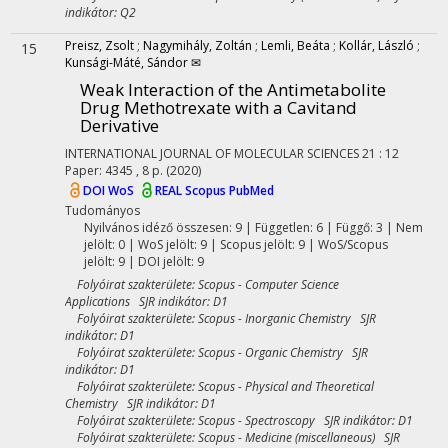
indikátor: Q2
Preisz, Zsolt
;
Nagymihály, Zoltán
;
Lemli, Beáta
;
Kollár, László
;
15
Kunsági-Máté, Sándor ✉
Weak Interaction of the Antimetabolite
Drug Methotrexate with a Cavitand
Derivative
INTERNATIONAL JOURNAL OF MOLECULAR SCIENCES
21
:
12
Paper: 4345 , 8 p.
(2020)
DOI
WoS
REAL
Scopus
PubMed
Tudományos
Nyilvános idéző összesen: 9
| Független: 6 | Függő: 3 | Nem
jelölt: 0 | WoS jelölt: 9 | Scopus jelölt: 9 | WoS/Scopus
jelölt: 9 | DOI jelölt: 9
Folyóirat szakterülete: Scopus - Computer Science
Applications SJR indikátor: D1
Folyóirat szakterülete: Scopus - Inorganic Chemistry SJR
indikátor: D1
Folyóirat szakterülete: Scopus - Organic Chemistry SJR
indikátor: D1
Folyóirat szakterülete: Scopus - Physical and Theoretical
Chemistry SJR indikátor: D1
Folyóirat szakterülete: Scopus - Spectroscopy SJR indikátor: D1
Folyóirat szakterülete: Scopus - Medicine (miscellaneous) SJR