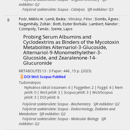
indikátor: Q2
Folyóirat szakterülete: Scopus - Catalysis SJR indikátor: Q3
Poór, Miklós ✉
;
Lemli, Beáta
;
Vilmányi, Péter
;
Dombi, Ágnes
;
8
Nagymihály, Zoltán
;
Both, Eszter Borbála
;
Lambert, Nándor
;
Czömpöly, Tamás
;
Szente, Lajos
Probing Serum Albumins and
Cyclodextrins as Binders of the Mycotoxin
Metabolites Alternariol-3-Glucoside,
Alternariol-9-Monomethylether-3-
Glucoside, and Zearalenone-14-
Glucuronide
METABOLITES
13
:
3
Paper: 446 , 15 p.
(2023)
DOI
WoS
Scopus
PubMed
Tudományos
Nyilvános idéző összesen: 6
| Független: 2 | Függő: 4 | Nem
jelölt: 0 | WoS jelölt: 3 | Scopus jelölt: 3 | WoS/Scopus
jelölt: 3 | DOI jelölt: 6
Folyóirat szakterülete: Scopus - Biochemistry SJR indikátor: Q2
Folyóirat szakterülete: Scopus - Endocrinology, Diabetes and
Metabolism SJR indikátor: Q2
Folyóirat szakterülete: Scopus - Molecular Biology SJR
indikátor: Q2