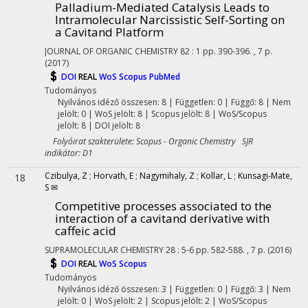
Palladium-Mediated Catalysis Leads to
Intramolecular Narcissistic Self-Sorting on
a Cavitand Platform
JOURNAL OF ORGANIC CHEMISTRY
82
:
1
pp. 390-396. , 7 p.
(2017)
DOI
REAL
WoS
Scopus
PubMed
Tudományos
Nyilvános idéző összesen: 8
| Független: 0 | Függő: 8 | Nem
jelölt: 0 | WoS jelölt: 8 | Scopus jelölt: 8 | WoS/Scopus
jelölt: 8 | DOI jelölt: 8
Folyóirat szakterülete: Scopus - Organic Chemistry SJR
indikátor: D1
Czibulya, Z
;
Horvath, E
;
Nagymihaly, Z
;
Kollar, L
;
Kunsagi-Mate,
18
S ✉
Competitive processes associated to the
interaction of a cavitand derivative with
caffeic acid
SUPRAMOLECULAR CHEMISTRY
28
:
5-6
pp. 582-588. , 7 p.
(2016)
DOI
REAL
WoS
Scopus
Tudományos
Nyilvános idéző összesen: 3
| Független: 0 | Függő: 3 | Nem
jelölt: 0 | WoS jelölt: 2 | Scopus jelölt: 2 | WoS/Scopus