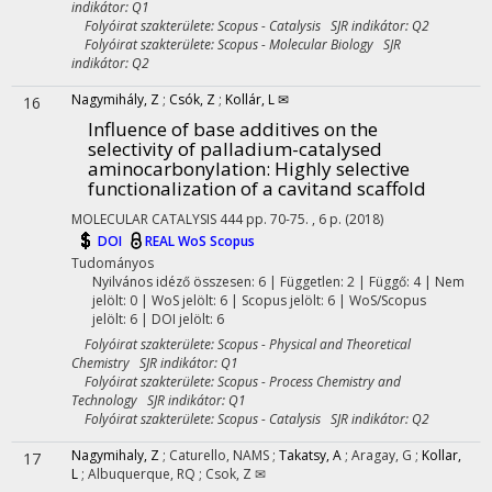
indikátor: Q1
Folyóirat szakterülete: Scopus - Catalysis SJR indikátor: Q2
Folyóirat szakterülete: Scopus - Molecular Biology SJR
indikátor: Q2
Nagymihály, Z
;
Csók, Z
;
Kollár, L ✉
16
Influence of base additives on the
selectivity of palladium-catalysed
aminocarbonylation: Highly selective
functionalization of a cavitand scaffold
MOLECULAR CATALYSIS
444
pp. 70-75. , 6 p.
(2018)
DOI
REAL
WoS
Scopus
Tudományos
Nyilvános idéző összesen: 6
| Független: 2 | Függő: 4 | Nem
jelölt: 0 | WoS jelölt: 6 | Scopus jelölt: 6 | WoS/Scopus
jelölt: 6 | DOI jelölt: 6
Folyóirat szakterülete: Scopus - Physical and Theoretical
Chemistry SJR indikátor: Q1
Folyóirat szakterülete: Scopus - Process Chemistry and
Technology SJR indikátor: Q1
Folyóirat szakterülete: Scopus - Catalysis SJR indikátor: Q2
Nagymihaly, Z
;
Caturello, NAMS
;
Takatsy, A
;
Aragay, G
;
Kollar,
17
L
;
Albuquerque, RQ
;
Csok, Z ✉