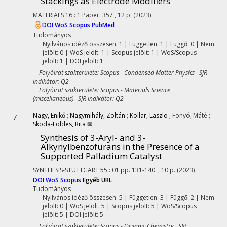
Stackings as Electrode Modifiers
MATERIALS
16
:
1
Paper: 357 , 12 p.
(2023)
DOI
WoS
Scopus
PubMed
Tudományos
Nyilvános idéző összesen: 1
| Független: 1 | Függő: 0 | Nem
jelölt: 0 | WoS jelölt: 1 | Scopus jelölt: 1 | WoS/Scopus
jelölt: 1 | DOI jelölt: 1
Folyóirat szakterülete: Scopus - Condensed Matter Physics SJR
indikátor: Q2
Folyóirat szakterülete: Scopus - Materials Science
(miscellaneous) SJR indikátor: Q2
Nagy, Enikő
;
Nagymihály, Zoltán
;
Kollar, Laszlo
;
Fonyó, Máté
;
7
Skoda-Földes, Rita ✉
Synthesis of 3-Aryl- and 3-
Alkynylbenzofurans in the Presence of a
Supported Palladium Catalyst
SYNTHESIS-STUTTGART
55
:
01
pp. 131-140. , 10 p.
(2023)
DOI
WoS
Scopus
Egyéb URL
Tudományos
Nyilvános idéző összesen: 5
| Független: 3 | Függő: 2 | Nem
jelölt: 0 | WoS jelölt: 5 | Scopus jelölt: 5 | WoS/Scopus
jelölt: 5 | DOI jelölt: 5
Folyóirat szakterülete: Scopus - Organic Chemistry SJR