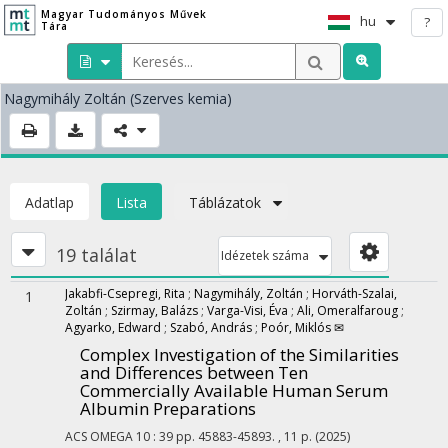
Magyar Tudományos Művek
hu
?
Tára
Nagymihály Zoltán
(Szerves kemia)
Adatlap
Lista
Táblázatok
19 találat
Idézetek száma
Jakabfi-Csepregi, Rita
;
Nagymihály, Zoltán
;
Horváth-Szalai,
1
Zoltán
;
Szirmay, Balázs
;
Varga-Visi, Éva
;
Ali, Omeralfaroug
;
Agyarko, Edward
;
Szabó, András
;
Poór, Miklós ✉
Complex Investigation of the Similarities
and Differences between Ten
Commercially Available Human Serum
Albumin Preparations
ACS OMEGA
10
:
39
pp. 45883-45893. , 11 p.
(2025)