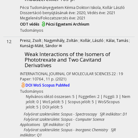
Pécsi Tudományegyetem Kémia Doktori Iskola,
Kollár László
Disszertáció benyújtásának éve: 2020,
Védés éve: 2021
Megjelenés/Fokozatszerzés éve: 2021
ODT védés
Pécsi Egyetemi Archívum
Tudományos
Preisz, Zsolt
;
Nagymihály, Zoltán
;
Kollár, László
;
Kálai, Tamás
;
12
Kunsági-Máté, Sándor ✉
Weak Interactions of the Isomers of
Phototrexate and Two Cavitand
Derivatives
INTERNATIONAL JOURNAL OF MOLECULAR SCIENCES
22
:
19
Paper: 10764 , 11 p.
(2021)
DOI
WoS
Scopus
PubMed
Tudományos
Nyilvános idéző összesen: 5
| Független: 2 | Függő: 3 | Nem
jelölt: 0 | WoS jelölt: 5 | Scopus jelölt: 5 | WoS/Scopus
jelölt: 5 | DOI jelölt: 5
Folyóirat szakterülete: Scopus - Spectroscopy SJR indikátor: D1
Folyóirat szakterülete: Scopus - Computer Science
Applications SJR indikátor: Q1
Folyóirat szakterülete: Scopus - Inorganic Chemistry SJR
indikátor: Q1