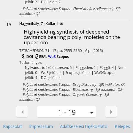
jelölt: 2 | DOI jelölt: 2
Folyóirat szakterülete: Scopus - Chemistry (miscellaneous) SJR
indikátor: Q2
Nagymihály, Z
;
Kollár, L ✉
19
High-yielding synthesis of deepened
cavitands bearing picolyl moieties on the
upper rim
TETRAHEDRON
71
:
17
pp. 2555-2560. , 6 p.
(2015)
DOI
REAL
WoS
Scopus
Tudományos
Nyilvános idéző összesen: 5
| Független: 1 | Függő: 4 | Nem
jelölt: 0 | WoS jelölt: 4 | Scopus jelölt: 4 | WoS/Scopus
jelölt: 4 | DOI jelölt: 4
Folyóirat szakterülete: Scopus - Drug Discovery SJR indikátor: Q1
Folyóirat szakterülete: Scopus - Biochemistry SJR indikátor: Q2
Folyóirat szakterülete: Scopus - Organic Chemistry SJR
indikátor: Q2
1 - 19
Kapcsolat
Impresszum
Adatkezelési tájékoztató
Belépés