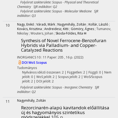
Folyóirat szakterülete: Scopus - Physical and Theoretical
Chemistry SJR indikátor: Q2
Folyóirat szakterülete: Scopus - Molecular Medicine SJR
indikátor: Q3
Nagy, Enikő
;
Váradi, Márk
;
Nagymihály, Zoltán
;
Kollár, László
;
10
Kovács, Krisztina
;
Andreidesz, Kitti
;
Gömöry, Ágnes
;
Tumanov,
Nikolay
;
Wouters, Johan
;
Skoda-Földes, Rita ✉
Synthesis of Novel Ferrocene-Benzofuran
Hybrids via Palladium- and Copper-
Catalyzed Reactions
INORGANICS
10
:
11
Paper: 205 , 16 p.
(2022)
DOI
WoS
Scopus
Tudományos
Nyilvános idéző összesen: 2
| Független: 2 | Függő: 0 | Nem
jelölt: 0 | WoS jelölt: 2 | Scopus jelölt: 2 | WoS/Scopus
jelölt: 2 | DOI jelölt: 2
Folyóirat szakterülete: Scopus - Inorganic Chemistry SJR
indikátor: Q2
Nagymihály, Zoltán
11
Rezorcinarén-alapú kavitandok előállítása
új és hagyományos szintetikus
módszerekkel
105 p.