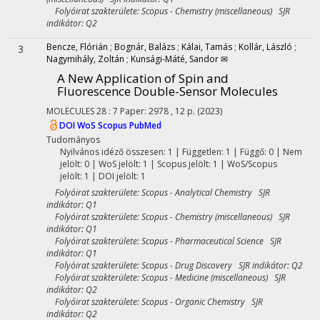
Folyóirat szakterülete: Scopus - Chemistry (miscellaneous) SJR
indikátor: Q2
Bencze, Flórián
;
Bognár, Balázs
;
Kálai, Tamás
;
Kollár, László
;
3
Nagymihály, Zoltán
;
Kunsági-Máté, Sandor ✉
A New Application of Spin and
Fluorescence Double-Sensor Molecules
MOLECULES
28
:
7
Paper: 2978 , 12 p.
(2023)
DOI
WoS
Scopus
PubMed
Tudományos
Nyilvános idéző összesen: 1
| Független: 1 | Függő: 0 | Nem
jelölt: 0 | WoS jelölt: 1 | Scopus jelölt: 1 | WoS/Scopus
jelölt: 1 | DOI jelölt: 1
Folyóirat szakterülete: Scopus - Analytical Chemistry SJR
indikátor: Q1
Folyóirat szakterülete: Scopus - Chemistry (miscellaneous) SJR
indikátor: Q1
Folyóirat szakterülete: Scopus - Pharmaceutical Science SJR
indikátor: Q1
Folyóirat szakterülete: Scopus - Drug Discovery SJR indikátor: Q2
Folyóirat szakterülete: Scopus - Medicine (miscellaneous) SJR
indikátor: Q2
Folyóirat szakterülete: Scopus - Organic Chemistry SJR
indikátor: Q2