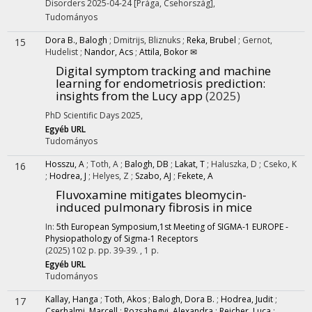
Disorders 2025-04-24 [Prága, Csehország]
,
Tudományos
Dora B., Balogh
;
Dmitrijs, Bliznuks
;
Reka, Brubel
;
Gernot,
15
Hudelist
;
Nandor, Acs
;
Attila, Bokor ✉
Digital symptom tracking and machine
learning for endometriosis prediction:
insights from the Lucy app
(2025)
PhD Scientific Days 2025
,
Egyéb URL
Tudományos
Hosszu, A
;
Toth, A
;
Balogh, DB
;
Lakat, T
;
Haluszka, D
;
Cseko, K
16
;
Hodrea, J
;
Helyes, Z
;
Szabo, AJ
;
Fekete, A
Fluvoxamine mitigates bleomycin-
induced pulmonary fibrosis in mice
In:
5th European Symposium,1st Meeting of SIGMA-1 EUROPE -
Physiopathology of Sigma-1 Receptors
(2025)
102 p.
pp. 39-39. , 1 p.
Egyéb URL
Tudományos
Kallay, Hanga
;
Toth, Akos
;
Balogh, Dora B.
;
Hodrea, Judit
;
17
Cserhalmi, Marcell
;
Rozsahegyi, Alexandra
;
Reicher, Luca
;