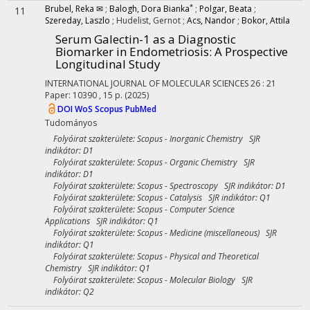
*
Brubel, Reka ✉
;
Balogh, Dora Bianka
;
Polgar, Beata
;
11
Szereday, Laszlo
;
Hudelist, Gernot
;
Acs, Nandor
;
Bokor, Attila
Serum Galectin-1 as a Diagnostic
Biomarker in Endometriosis: A Prospective
Longitudinal Study
INTERNATIONAL JOURNAL OF MOLECULAR SCIENCES
26
:
21
Paper: 10390 , 15 p.
(2025)
DOI
WoS
Scopus
PubMed
Tudományos
Folyóirat szakterülete: Scopus - Inorganic Chemistry SJR
indikátor: D1
Folyóirat szakterülete: Scopus - Organic Chemistry SJR
indikátor: D1
Folyóirat szakterülete: Scopus - Spectroscopy SJR indikátor: D1
Folyóirat szakterülete: Scopus - Catalysis SJR indikátor: Q1
Folyóirat szakterülete: Scopus - Computer Science
Applications SJR indikátor: Q1
Folyóirat szakterülete: Scopus - Medicine (miscellaneous) SJR
indikátor: Q1
Folyóirat szakterülete: Scopus - Physical and Theoretical
Chemistry SJR indikátor: Q1
Folyóirat szakterülete: Scopus - Molecular Biology SJR
indikátor: Q2