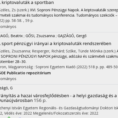
 kriptovaluták a sportban
Széles, Zs (szerk.)
XVI. Soproni Pénzügyi Napok. A kriptovaluták szere
mviteli szakmai és tudományos konferencia. Tudományos szekciók – 
22)
pp. 58-58. , 59 p.
dományos
AGÓ, Beatrix
;
GŐSI, Zsuzsanna
;
GAJZÁGÓ, Gergő
 sport pénzügyi irányai a kriptovaluták rendszerében
 Széles, Zsuzsanna; Resperger, Richárd; Szőke, Tünde Mónika (szerk.)
. SOPRONI PÉNZÜGYI NAPOK pénzügyi, adózási és számviteli szakma
ptember 28–30.
ron, Magyarország :
Soproni Egyetem Kiadó
(2022)
518 p.
pp. 489-502
SOE Publicatio repozitórium
dományos
zágó, G
rányítás a hazai városfejlődésben - a helyi gazdaság és 
Dunaújvárosban
156 p.
chenyi István Egyetem Regionális- és Gazdaságtudományi Doktori Isk
2,
Védés éve: 2022
Megjelenés/Fokozatszerzés éve: 2022