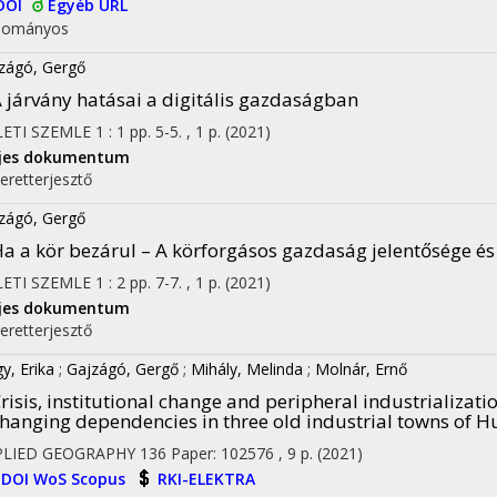
DOI
Egyéb URL
dományos
zágó, Gergő
 járvány hatásai a digitális gazdaságban
LETI SZEMLE
1
:
1
pp. 5-5. , 1 p.
(2021)
ljes dokumentum
eretterjesztő
zágó, Gergő
a a kör bezárul – A körforgásos gazdaság jelentősége és
LETI SZEMLE
1
:
2
pp. 7-7. , 1 p.
(2021)
ljes dokumentum
eretterjesztő
y, Erika
;
Gajzágó, Gergő
;
Mihály, Melinda
;
Molnár, Ernő
risis, institutional change and peripheral industrializati
hanging dependencies in three old industrial towns of 
PLIED GEOGRAPHY
136
Paper: 102576 , 9 p.
(2021)
DOI
WoS
Scopus
RKI-ELEKTRA