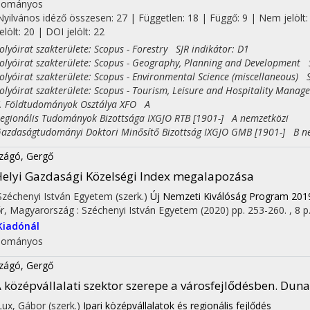
dományos
Nyilvános idéző összesen: 27
| Független: 18 | Függő: 9 | Nem jelölt:
jelölt: 20 | DOI jelölt: 22
yóirat szakterülete: Scopus - Forestry SJR indikátor: D1
yóirat szakterülete: Scopus - Geography, Planning and Development S
yóirat szakterülete: Scopus - Environmental Science (miscellaneous) S
yóirat szakterülete: Scopus - Tourism, Leisure and Hospitality Manag
Földtudományok Osztálya XFO A
ionális Tudományok Bizottsága IXGJO RTB [1901-] A nemzetközi
daságtudományi Doktori Minősítő Bizottság IXGJO GMB [1901-] B n
zágó, Gergő
elyi Gazdasági Közelségi Index megalapozása
 Széchenyi István Egyetem (szerk.)
Új Nemzeti Kiválóság Program 20
r, Magyarország :
Széchenyi István Egyetem
(2020)
pp. 253-260. , 8 p
Kiadónál
dományos
zágó, Gergő
 középvállalati szektor szerepe a városfejlődésben. Dun
 Lux, Gábor (szerk.)
Ipari középvállalatok és regionális fejlődés