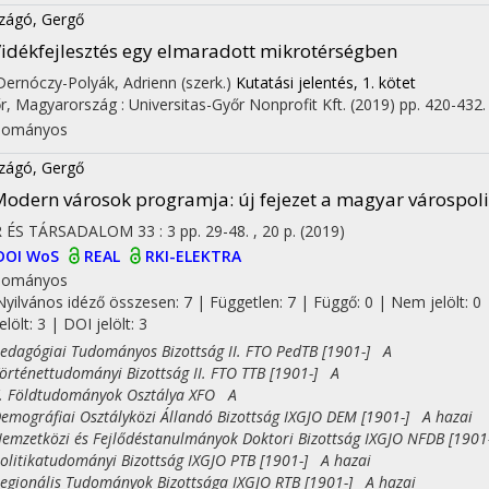
zágó, Gergő
idékfejlesztés egy elmaradott mikrotérségben
 Dernóczy-Polyák, Adrienn (szerk.)
Kutatási jelentés, 1. kötet
r, Magyarország :
Universitas-Győr Nonprofit Kft.
(2019)
pp. 420-432. 
dományos
zágó, Gergő
odern városok programja: új fejezet a magyar várospol
R ÉS TÁRSADALOM
33
:
3
pp. 29-48. , 20 p.
(2019)
DOI
WoS
REAL
RKI-ELEKTRA
dományos
Nyilvános idéző összesen: 7
| Független: 7 | Függő: 0 | Nem jelölt: 0 
jelölt: 3 | DOI jelölt: 3
agógiai Tudományos Bizottság II. FTO PedTB [1901-] A
ténettudományi Bizottság II. FTO TTB [1901-] A
Földtudományok Osztálya XFO A
ográfiai Osztályközi Állandó Bizottság IXGJO DEM [1901-] A hazai
zetközi és Fejlődéstanulmányok Doktori Bizottság IXGJO NFDB [1901
itikatudományi Bizottság IXGJO PTB [1901-] A hazai
ionális Tudományok Bizottsága IXGJO RTB [1901-] A hazai