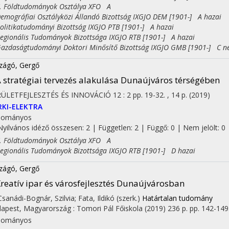
Földtudományok Osztálya XFO A
ográfiai Osztályközi Állandó Bizottság IXGJO DEM [1901-] A hazai
itikatudományi Bizottság IXGJO PTB [1901-] A hazai
ionális Tudományok Bizottsága IXGJO RTB [1901-] A hazai
daságtudományi Doktori Minősítő Bizottság IXGJO GMB [1901-] C n
zágó, Gergő
 stratégiai tervezés alakulása Dunaújváros térségében
RÜLETFEJLESZTÉS ÉS INNOVÁCIÓ
12
:
2
pp. 19-32. , 14 p.
(2019)
RKI-ELEKTRA
dományos
Nyilvános idéző összesen: 2
| Független: 2 | Függő: 0 | Nem jelölt: 0
Földtudományok Osztálya XFO A
ionális Tudományok Bizottsága IXGJO RTB [1901-] D hazai
zágó, Gergő
reatív ipar és városfejlesztés Dunaújvárosban
 Csanádi-Bognár, Szilvia; Fata, Ildikó (szerk.)
Határtalan tudomány
apest, Magyarország :
Tomori Pál Főiskola
(2019)
236 p.
pp. 142-149.
dományos