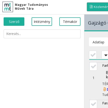
Magyar Tudományos
Közlemé
Művek Tára
Szerző
Intézmény
Témakör
Gajzágó
Adatlap
Far
B
k
1
TÉ
Tu
Far