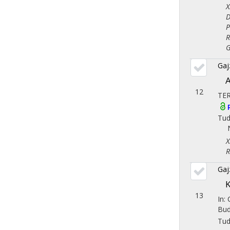
X. 
Dem
Pol
Reg
Gaz
Gaj
A
12
TE
Tu
X. 
Reg
Gaj
K
13
In:
Bud
Tu