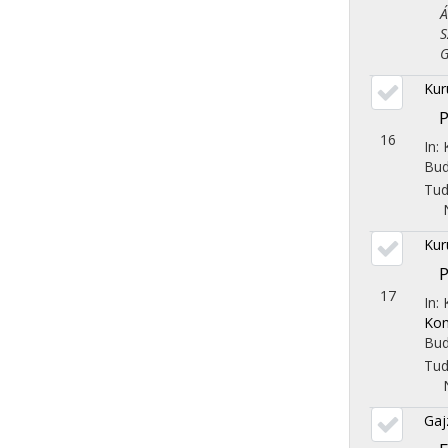
Áll
Szo
Gaz
Kur
P
16
In: 
Bud
Tu
Kur
P
17
In: 
Kon
Bud
Tu
Gaj