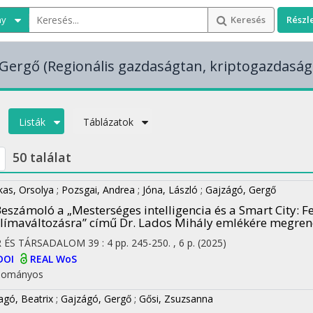
ny
Keresés
Részl
 Gergő
(Regionális gazdaságtan, kriptogazdaság
Listák
Táblázatok
50 találat
kas, Orsolya
;
Pozsgai, Andrea
;
Jóna, László
;
Gajzágó, Gergő
eszámoló a „Mesterséges intelligencia és a Smart City: 
límaváltozásra” című Dr. Lados Mihály emlékére megrend
R ÉS TÁRSADALOM
39
:
4
pp. 245-250. , 6 p.
(2025)
DOI
REAL
WoS
dományos
agó, Beatrix
;
Gajzágó, Gergő
;
Gősi, Zsuzsanna