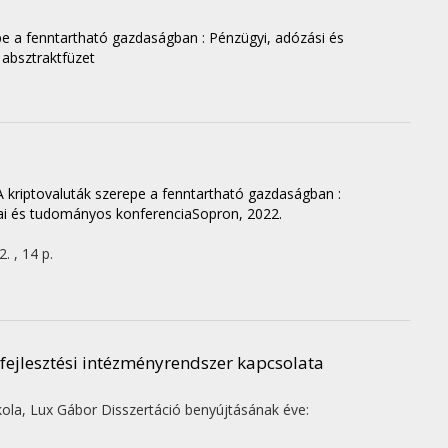
pe a fenntartható gazdaságban : Pénzügyi, adózási és
absztraktfüzet
A kriptovaluták szerepe a fenntartható gazdaságban :
i és tudományos konferenciaSopron, 2022.
. , 14 p.
a fejlesztési intézményrendszer kapcsolata
ola,
Lux Gábor
Disszertáció benyújtásának éve: