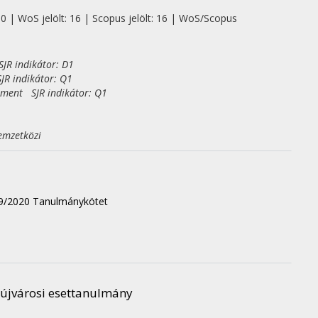
 0 | WoS jelölt: 16 | Scopus jelölt: 16 | WoS/Scopus
JR indikátor: D1
JR indikátor: Q1
ement SJR indikátor: Q1
emzetközi
19/2020 Tanulmánykötet
.
aújvárosi esettanulmány