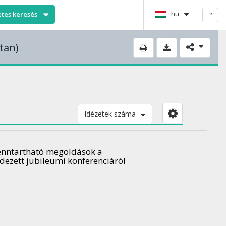
hu
etes keresés
?
tan)
Idézetek száma
Fenntartható megoldások a
ezett jubileumi konferenciáról