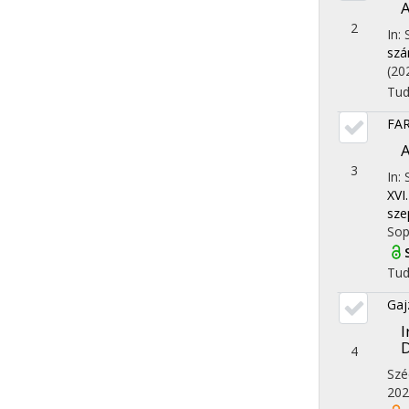
A
2
In: 
szá
(20
Tu
FAR
A
3
In:
XVI
sze
Sop
Tu
Gaj
I
4
Szé
202