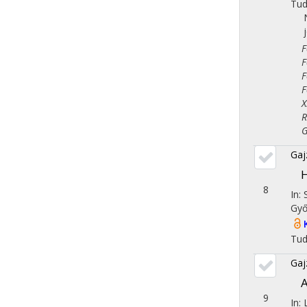
Tu
Fol
Fol
Fol
Fol
X. 
Reg
Gaz
Gaj
H
8
In:
Győ
Tu
Gaj
A
9
In: