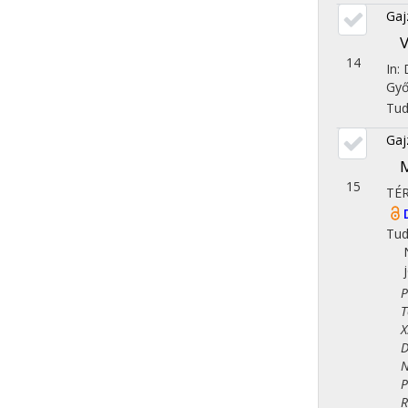
Gaj
V
14
In:
Győ
Tu
Gaj
M
15
TÉ
Tu
Ped
Tör
X. 
Dem
Nem
Pol
Reg