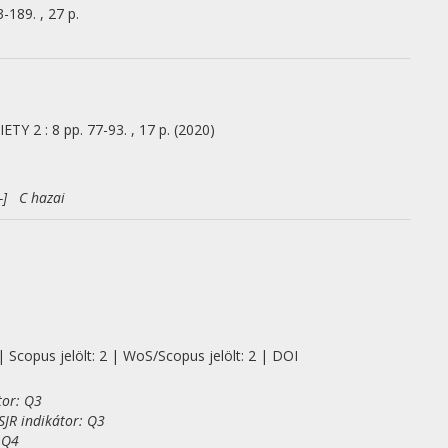
-189. , 27 p.
IETY
2
:
8
pp. 77-93. , 17 p.
(2020)
-] C hazai
| Scopus jelölt: 2 | WoS/Scopus jelölt: 2 | DOI
tor: Q3
JR indikátor: Q3
 Q4