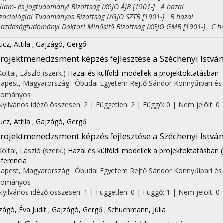
am- és Jogtudományi Bizottság IXGJO ÁJB [1901-] A hazai
ciológiai Tudományos Bizottság IXGJO SZTB [1901-] B hazai
daságtudományi Doktori Minősítő Bizottság IXGJO GMB [1901-] C h
ucz, Attila
;
Gajzágó, Gergő
rojektmenedzsment képzés fejlesztése a Széchenyi Istv
Koltai, László (szerk.)
Hazai és külföldi modellek a projektoktatásban
apest, Magyarország :
Óbudai Egyetem Rejtő Sándor Könnyűipari és
dományos
Nyilvános idéző összesen: 2
| Független: 2 | Függő: 0 | Nem jelölt: 0 |
ucz, Attila
;
Gajzágó, Gergő
rojektmenedzsment képzés fejlesztése a Széchenyi Istv
Koltai, László (szerk.)
Hazai és külföldi modellek a projektoktatásban
ferencia
apest, Magyarország :
Óbudai Egyetem Rejtő Sándor Könnyűipari és
dományos
Nyilvános idéző összesen: 1
| Független: 0 | Függő: 1 | Nem jelölt: 0
zágó, Éva Judit
;
Gajzágó, Gergő
;
Schuchmann, Júlia