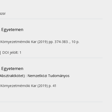
azai
án Egyetemen
 Környezetmérnöki Kar
(2019)
pp. 374-383. , 10 p.
 DOI jelölt: 1
án Egyetemen
 (Absztraktkötet) : Nemzetközi Tudományos
 Környezetmérnöki Kar
(2019)
p. 41