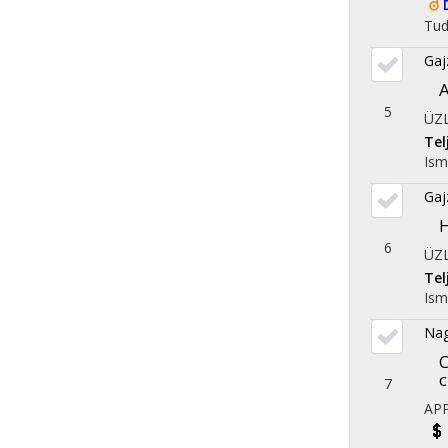
Tu
Gaj
A
5
ÜZ
Te
Ism
Gaj
H
6
ÜZ
Te
Ism
Nag
C
c
7
AP