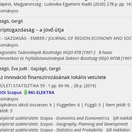
apest, Magyarország :
Ludovika Egyetemi Kiadó
(2020)
278 p.
pp. 163
dományos
zágó, Gergő
riptogazdaság – a jövő útja
R - GAZDASÁG - EMBER / JOURNAL OF REGION ECONOMY AND SOC
dományos
ionális Tudományok Bizottsága IXGJO RTB [1901-] B hazai
zetközi és Fejlődéstanulmányok Doktori Bizottság IXGJO NFDB [1901
zágó, Éva Judit
;
Gajzágó, Gergő
z innováció finanszírozásának lokális vetülete
ÜLETI STATISZTIKA
59
:
1
pp. 69-96. , 28 p.
(2019)
DOI
Scopus
RKI-ELEKTRA
dományos
Nyilvános idéző összesen: 6
| Független: 6 | Függő: 0 | Nem jelölt: 0 
jelölt: 3
on
yóirat szakterülete: Scopus - Economics and Econometrics SJR indiká
yóirat szakterülete: Scopus - Geography, Planning and Development S
yóirat szakterülete: Scopus - Statistics and Probability SJR indikátor: