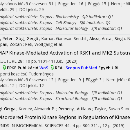
Nyilvános idéző összesen: 31
| Független: 16 | Függő: 15 | Nem jelölt
jelölt: 29 | DOI jelölt: 29
yóirat szakterülete: Scopus - Biochemistry SJR indikátor: Q1
yóirat szakterülete: Scopus - Cell Biology SJR indikátor: Q1
yóirat szakterülete: Scopus - Molecular Biology SJR indikátor: Q1
on
, Péter
;
Gógl, Gergő
;
Kumar, Ganesan Senthil
;
Alexa, Anita
;
Singh, 
pári, Zoltán
;
Peti, Wolfgang
et al.
AP Kinase-Mediated Activation of RSK1 and MK2 Substr
RUCTURE
28
:
10
pp. 1101-1113.e5.
(2020)
I
PPKE Publikáció
WoS
REAL
Scopus
PubMed
Egyéb URL
ponti kezelésű
Tudományos
Nyilvános idéző összesen: 12
| Független: 9 | Függő: 3 | Nem jelölt: 
jelölt: 12 | DOI jelölt: 12
yóirat szakterülete: Scopus - Molecular Biology SJR indikátor: Q1
yóirat szakterülete: Scopus - Structural Biology SJR indikátor: Q1
l, Gerga
;
Kornev, Alexandr P.
;
Remenyi, Attila ✉
;
Taylor, Susan S. ✉
isordered Protein Kinase Regions in Regulation of Kina
ENDS IN BIOCHEMICAL SCIENCES
44
:
4
pp. 300-311. , 12 p.
(2019)