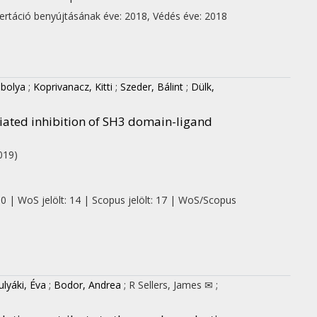
ertáció benyújtásának éve: 2018,
Védés éve: 2018
Ibolya
;
Koprivanacz, Kitti
;
Szeder, Bálint
;
Dülk,
diated inhibition of SH3 domain-ligand
019)
 0 | WoS jelölt: 14 | Scopus jelölt: 17 | WoS/Scopus
ulyáki, Éva
;
Bodor, Andrea
;
R Sellers, James ✉
;