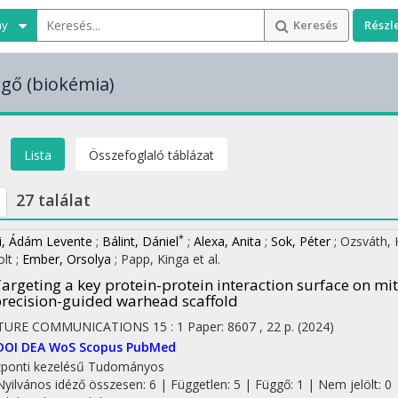
ny
Keresés
Részl
rgő
(biokémia)
Lista
Összefoglaló táblázat
27 találat
*
i, Ádám Levente
;
Bálint, Dániel
;
Alexa, Anita
;
Sok, Péter
;
Ozsváth, 
olt
;
Ember, Orsolya
;
Papp, Kinga
et al.
argeting a key protein-protein interaction surface on mi
recision-guided warhead scaffold
TURE COMMUNICATIONS
15
:
1
Paper: 8607 , 22 p.
(2024)
DOI
DEA
WoS
Scopus
PubMed
ponti kezelésű
Tudományos
Nyilvános idéző összesen: 6
| Független: 5 | Függő: 1 | Nem jelölt: 0 