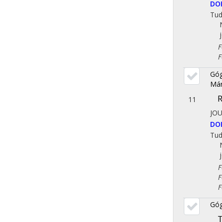
DO
Tu
Fol
Fol
Góg
Már
R
11
JO
DO
Tu
Fol
Fol
Fol
Góg
T