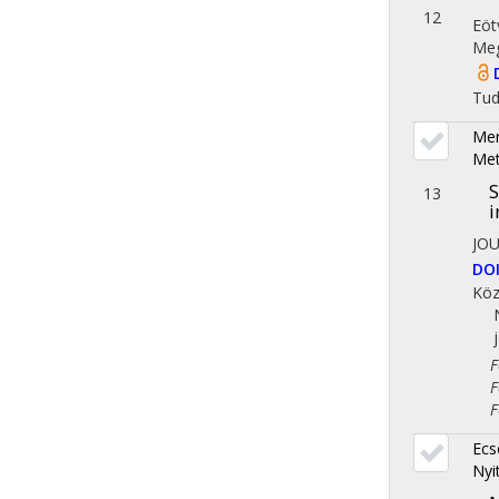
12
Eöt
Meg
Tu
Mer
Met
S
13
i
JO
DO
Köz
Fol
Fol
Fol
Ecs
Nyi