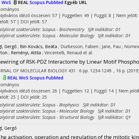
I
WoS
REAL
Scopus
PubMed
Egyéb URL
dományos
Nyilvános idéző összesen: 57
| Független: 49 | Függő: 8 | Nem jelölt:
jelölt: 57 | DOI jelölt: 57
yóirat szakterülete: Scopus - Biochemistry SJR indikátor: D1
yóirat szakterülete: Scopus - Molecular Biology SJR indikátor: D1
l, Gergő
;
Biri-Kovács, Beáta
;
Durbesson, Fabien
;
Jane, Pau
;
Nomine
ton
;
Reményi, Attila
;
Vincentelli, Renaud
et al.
ewiring of RSK-PDZ Interactome by Linear Motif Phospho
URNAL OF MOLECULAR BIOLOGY
431
:
6
pp. 1234-1249. , 16 p.
(2019
I
REAL
WoS
Scopus
PubMed
dományos
Nyilvános idéző összesen: 26
| Független: 12 | Függő: 14 | Nem jelölt
jelölt: 25 | DOI jelölt: 25
yóirat szakterülete: Scopus - Biophysics SJR indikátor: D1
yóirat szakterülete: Scopus - Molecular Biology SJR indikátor: D1
yóirat szakterülete: Scopus - Structural Biology SJR indikátor: Q1
l, Gergő
he activation, operation and regulation of the mitotic ki