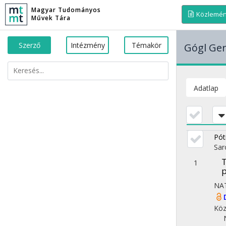
Magyar Tudományos
Közlemé
Művek Tára
Szerző
Intézmény
Témakör
Gógl Ge
Adatlap
Pót
Sar
T
1
p
NA
Köz