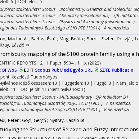
jelölt: 6 | DOI jelölt: 6
yóirat szakterülete: Scopus - Biochemistry, Genetics and Molecular Bio
yóirat szakterülete: Scopus - Chemistry (miscellaneous) SJR indikátor
yóirat szakterülete: Scopus - Physics and Astronomy (miscellaneous) S
ionális Tudományok Bizottsága IXGJO RTB [1901-] A nemzetközi
*
on, Márton A.
;
Bartus, Éva
;
Mag, Beáta
;
Boros, Eszter
;
Roszjár, L
itray, László ✉
romiscuity mapping of the S100 protein family using a
ENTIFIC REPORTS
12
:
1
Paper: 5904 , 11 p.
(2022)
DOI
WoS
EDIT
Scopus
PubMed
Egyéb URL
SZTE Publicatio
ponti kezelésű
Tudományos
Nyilvános idéző összesen: 13
| Független: 10 | Függő: 3 | Nem jelölt:
jelölt: 11 | DOI jelölt: 11 (Nem nyilvános: 1)
yóirat szakterülete: Scopus - Multidisciplinary SJR indikátor: D1
ciológiai Tudományos Bizottság IXGJO SZTB [1901-] A nemzetközi
ionális Tudományok Bizottsága IXGJO RTB [1901-] B nemzetközi
édi, Péter
;
Gógl, Gergő
;
Nyitray, László ✉
tudying the Structures of Relaxed and Fuzzy Interaction
ONTIERS IN MOLECULAR BIOSCIENCES
8
Paper: 749052
(2021)