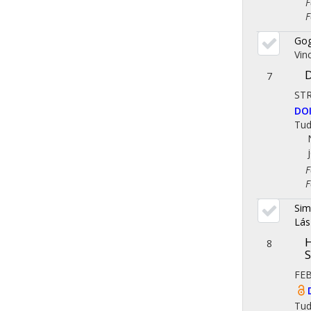
Fol
Fol
Gog
Vin
D
7
ST
DO
Tu
Fol
Fol
Sim
Lás
H
8
S
FE
Tu