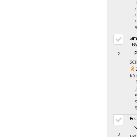
Fol
Fol
Fol
Reg
Sim
;
Ny
P
2
SCI
Köz
Fol
Szo
Reg
Ecs
S
3
FR