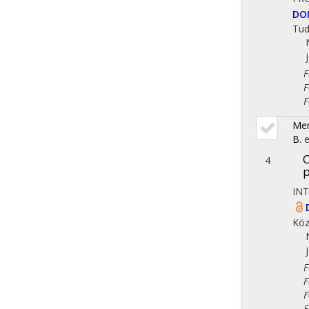
DO
Tu
Fol
Fol
Fol
Mer
B.
e
C
4
p
IN
Köz
Fol
Fol
Fol
Fol