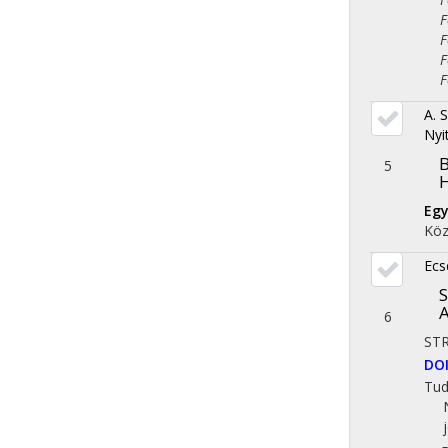
Fol
Fol
Fol
Fol
A. 
Nyi
B
5
Egy
Köz
Ecs
S
A
6
ST
DO
Tu