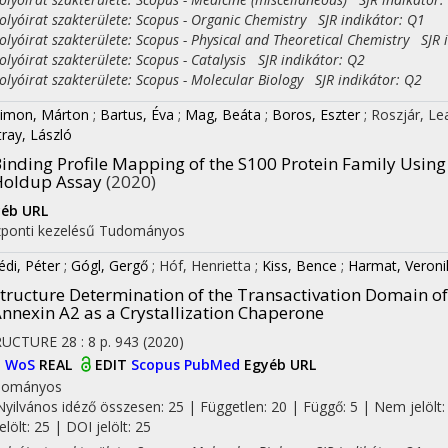
yóirat szakterülete: Scopus - Organic Chemistry SJR indikátor: Q1
yóirat szakterülete: Scopus - Physical and Theoretical Chemistry SJR 
yóirat szakterülete: Scopus - Catalysis SJR indikátor: Q2
yóirat szakterülete: Scopus - Molecular Biology SJR indikátor: Q2
Simon, Márton
;
Bartus, Éva
;
Mag, Beáta
;
Boros, Eszter
;
Roszjár, L
tray, László
inding Profile Mapping of the S100 Protein Family Usin
Holdup Assay
(2020)
éb URL
ponti kezelésű
Tudományos
édi, Péter
;
Gógl, Gergő
;
Hóf, Henrietta
;
Kiss, Bence
;
Harmat, Veroni
tructure Determination of the Transactivation Domain o
nnexin A2 as a Crystallization Chaperone
RUCTURE
28
:
8
p. 943
(2020)
I
WoS
REAL
EDIT
Scopus
PubMed
Egyéb URL
dományos
Nyilvános idéző összesen: 25
| Független: 20 | Függő: 5 | Nem jelölt:
jelölt: 25 | DOI jelölt: 25