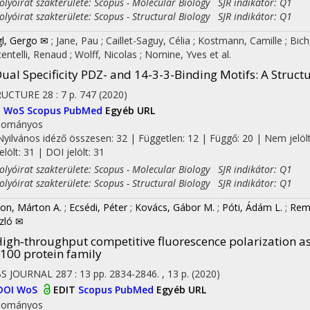
yóirat szakterülete: Scopus - Molecular Biology SJR indikátor: Q1
yóirat szakterülete: Scopus - Structural Biology SJR indikátor: Q1
l, Gergo ✉
;
Jane, Pau
;
Caillet-Saguy, Célia
;
Kostmann, Camille
;
Bic
centelli, Renaud
;
Wolff, Nicolas
;
Nomine, Yves
et al.
ual Specificity PDZ- and 14-3-3-Binding Motifs: A Struct
RUCTURE
28
:
7
p. 747
(2020)
I
WoS
Scopus
PubMed
Egyéb URL
dományos
Nyilvános idéző összesen: 32
| Független: 12 | Függő: 20 | Nem jelölt
jelölt: 31 | DOI jelölt: 31
yóirat szakterülete: Scopus - Molecular Biology SJR indikátor: Q1
yóirat szakterülete: Scopus - Structural Biology SJR indikátor: Q1
on, Márton A.
;
Ecsédi, Péter
;
Kovács, Gábor M.
;
Póti, Ádám L.
;
Remé
zló ✉
igh‐throughput competitive fluorescence polarization as
100 protein family
BS JOURNAL
287
:
13
pp. 2834-2846. , 13 p.
(2020)
DOI
WoS
EDIT
Scopus
PubMed
Egyéb URL
dományos