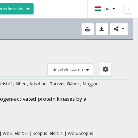
hu
etes keresés
?
Idézetek száma
Kristóf
;
Albert, Krisztián
;
Turczel, Gábor
;
Magyari,
togen-activated protein kinases by a
| WoS jelölt: 6 | Scopus jelölt: 1 | WoS/Scopus