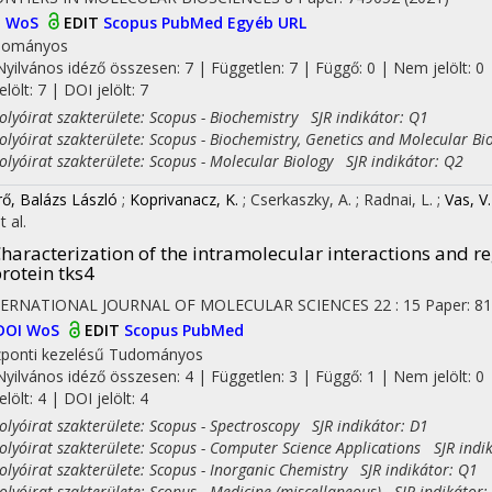
I
WoS
EDIT
Scopus
PubMed
Egyéb URL
dományos
Nyilvános idéző összesen: 7
| Független: 7 | Függő: 0 | Nem jelölt: 0 
jelölt: 7 | DOI jelölt: 7
yóirat szakterülete: Scopus - Biochemistry SJR indikátor: Q1
yóirat szakterülete: Scopus - Biochemistry, Genetics and Molecular Bi
yóirat szakterülete: Scopus - Molecular Biology SJR indikátor: Q2
ő, Balázs László
;
Koprivanacz, K.
;
Cserkaszky, A.
;
Radnai, L.
;
Vas, V.
t al.
haracterization of the intramolecular interactions and r
rotein tks4
TERNATIONAL JOURNAL OF MOLECULAR SCIENCES
22
:
15
Paper: 81
DOI
WoS
EDIT
Scopus
PubMed
ponti kezelésű
Tudományos
Nyilvános idéző összesen: 4
| Független: 3 | Függő: 1 | Nem jelölt: 0 
jelölt: 4 | DOI jelölt: 4
yóirat szakterülete: Scopus - Spectroscopy SJR indikátor: D1
yóirat szakterülete: Scopus - Computer Science Applications SJR indi
yóirat szakterülete: Scopus - Inorganic Chemistry SJR indikátor: Q1
yóirat szakterülete: Scopus - Medicine (miscellaneous) SJR indikátor: