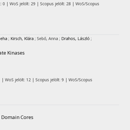
: 0 | WoS jelölt: 29 | Scopus jelölt: 28 | WoS/Scopus
Neha
;
Kirsch, Klára
;
Sebő, Anna
;
Drahos, László
;
ate Kinases
0 | WoS jelölt: 12 | Scopus jelölt: 9 | WoS/Scopus
se Domain Cores