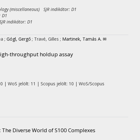
logy (miscellaneous) SJR indikátor: D1
: D1
JR indikátor: D1
ea
;
Gógl, Gergő
;
Travé, Gilles
;
Martinek, Tamás A. ✉
 high-throughput holdup assay
 0 | WoS jelölt: 11 | Scopus jelölt: 10 | WoS/Scopus
s: The Diverse World of S100 Complexes