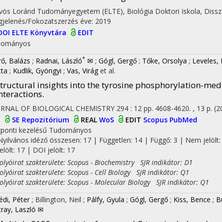
vös Loránd Tudományegyetem (ELTE)
,
Biológia Doktori Iskola,
Dissz
jelenés/Fokozatszerzés éve: 2019
DOI
ELTE Könyvtára
EDIT
dományos
*
ő, Balázs
;
Radnai, László
✉
;
Gógl, Gergő
;
Tőke, Orsolya
;
Leveles, 
ta
;
Kudlik, Gyöngyi
;
Vas, Virág
et al.
tructural insights into the tyrosine phosphorylation-me
nteractions.
URNAL OF BIOLOGICAL CHEMISTRY
294
:
12
pp. 4608-4620. , 13 p.
(2
I
SE Repozitórium
REAL
WoS
EDIT
Scopus
PubMed
ponti kezelésű
Tudományos
Nyilvános idéző összesen: 17
| Független: 14 | Függő: 3 | Nem jelölt:
jelölt: 17 | DOI jelölt: 17
yóirat szakterülete: Scopus - Biochemistry SJR indikátor: D1
yóirat szakterülete: Scopus - Cell Biology SJR indikátor: Q1
yóirat szakterülete: Scopus - Molecular Biology SJR indikátor: Q1
édi, Péter
;
Billington, Neil
;
Pálfy, Gyula
;
Gógl, Gergő
;
Kiss, Bence
;
B
tray, Laszló ✉