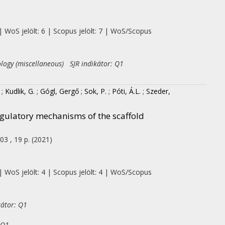
| WoS jelölt: 6 | Scopus jelölt: 7 | WoS/Scopus
ology (miscellaneous) SJR indikátor: Q1
;
Kudlik, G.
;
Gógl, Gergő
;
Sok, P.
;
Póti, Á.L.
;
Szeder,
egulatory mechanisms of the scaffold
03 , 19 p.
(2021)
| WoS jelölt: 4 | Scopus jelölt: 4 | WoS/Scopus
kátor: Q1
 Q1