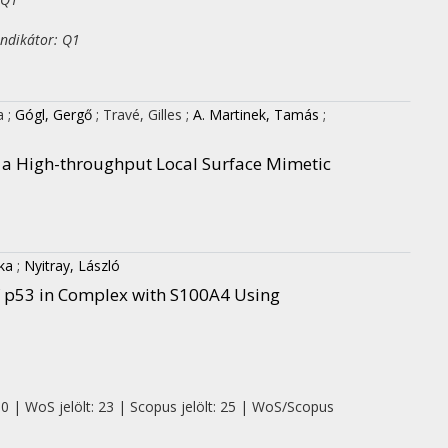
indikátor: Q1
ea
;
Gógl, Gergő
;
Travé, Gilles
;
A. Martinek, Tamás
;
g a High-throughput Local Surface Mimetic
ka
;
Nyitray, László
f p53 in Complex with S100A4 Using
 0 | WoS jelölt: 23 | Scopus jelölt: 25 | WoS/Scopus