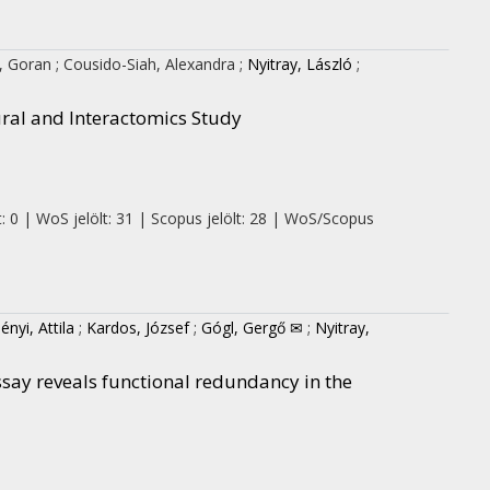
h, Goran
;
Cousido-Siah, Alexandra
;
Nyitray, László
;
ural and Interactomics Study
: 0 | WoS jelölt: 31 | Scopus jelölt: 28 | WoS/Scopus
nyi, Attila
;
Kardos, József
;
Gógl, Gergő ✉
;
Nyitray,
say reveals functional redundancy in the