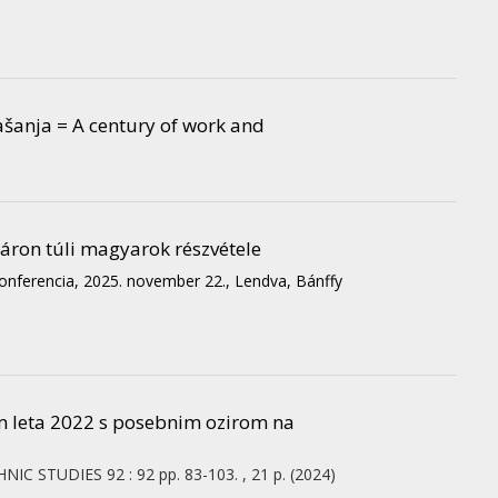
rašanja = A century of work and
áron túli magyarok részvétele
nferencia, 2025. november 22., Lendva, Bánffy
m leta 2022 s posebnim ozirom na
HNIC STUDIES
92
:
92
pp. 83-103. , 21 p.
(2024)