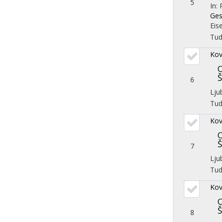
5
In:
Ges
Eis
Tu
Kov
O
Š
6
Lju
Tu
Kov
O
Š
7
Lju
Tu
Kov
O
Š
8