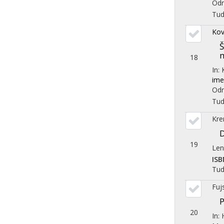
Odr
Tu
Kov
Š
m
18
In:
ime
Odr
Tu
Kre
19
Len
ISB
Tu
Fuj
P
20
In: