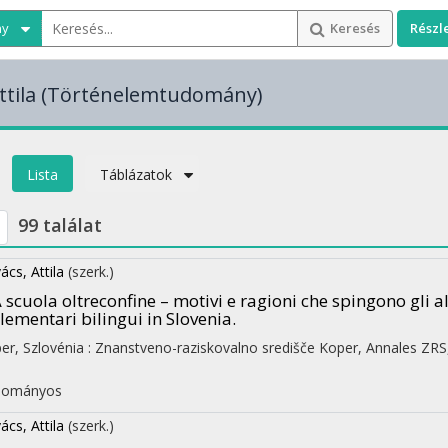
ny
Keresés
Részl
tila
(Történelemtudomány)
Lista
Táblázatok
99 találat
ács, Attila
(szerk.)
 scuola oltreconfine – motivi e ragioni che spingono gli 
lementari bilingui in Slovenia.
er, Szlovénia :
Znanstveno-raziskovalno središče Koper, Annales ZRS
I
dományos
ács, Attila
(szerk.)