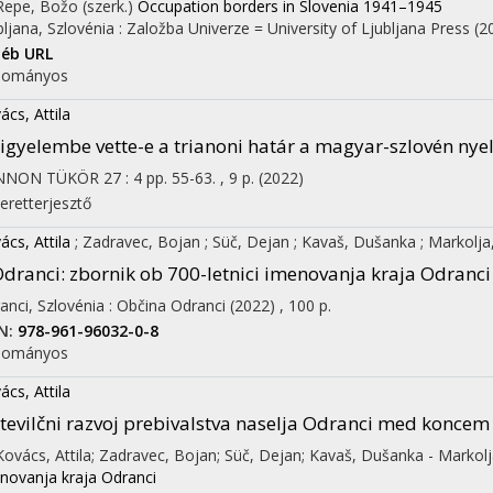
 Repe, Božo (szerk.)
Occupation borders in Slovenia 1941–1945
bljana, Szlovénia :
Založba Univerze = University of Ljubljana Press
(2
éb URL
dományos
ács, Attila
igyelembe vette-e a trianoni határ a magyar-szlovén ny
NNON TÜKÖR
27
:
4
pp. 55-63. , 9 p.
(2022)
eretterjesztő
ács, Attila
;
Zadravec, Bojan
;
Süč, Dejan
;
Kavaš, Dušanka
;
Markolja
dranci: zbornik ob 700-letnici imenovanja kraja Odranci
anci, Szlovénia :
Občina Odranci
(2022)
,
100 p.
N:
978-961-96032-0-8
dományos
ács, Attila
tevilčni razvoj prebivalstva naselja Odranci med koncem 
 Kovács, Attila; Zadravec, Bojan; Süč, Dejan; Kavaš, Dušanka - Markolj
novanja kraja Odranci