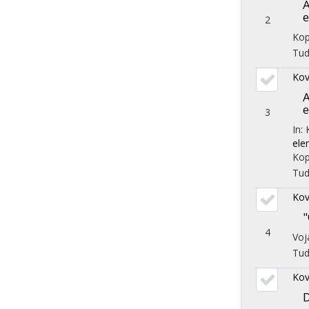
A
e
2
Kop
Tu
Kov
A
e
3
In: 
ele
Kop
Tu
Kov
"
4
Voj
Tu
Kov
D