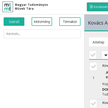
Magyar Tudományos
Közlemé
Művek Tára
Szerző
Intézmény
Témakör
Kovács At
Adatlap
Kov
A
e
1
Kop
DO
Tu
Kov