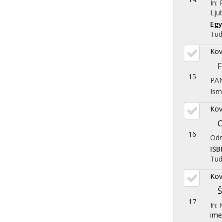
In:
Lju
Egy
Tu
Kov
F
15
PA
Ism
Kov
O
16
Odr
ISB
Tu
Kov
Š
17
In:
ime