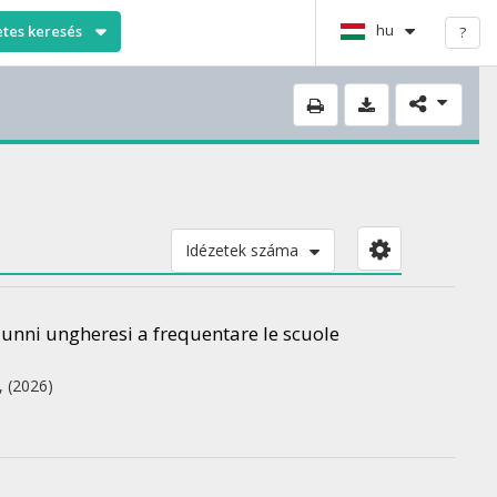
hu
etes keresés
?
Idézetek száma
alunni ungheresi a frequentare le scuole
,
(2026)