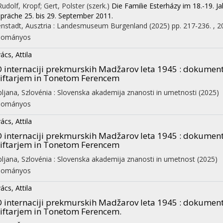
 Rudolf, Kropf; Gert, Polster (szerk.)
Die Familie Esterházy im 18.-19. J
präche 25. bis 29. September 2011.
enstadt, Ausztria :
Landesmuseum Burgenland
(2025)
pp. 217-236. , 2
dományos
ács, Attila
 internaciji prekmurskih Madžarov leta 1945 : dokume
iftarjem in Tonetom Ferencem
bljana, Szlovénia :
Slovenska akademija znanosti in umetnosti
(2025)
dományos
ács, Attila
 internaciji prekmurskih Madžarov leta 1945 : dokume
iftarjem in Tonetom Ferencem
bljana, Szlovénia :
Slovenska akademija znanosti in umetnost
(2025)
dományos
ács, Attila
 internaciji prekmurskih Madžarov leta 1945 : dokume
iftarjem in Tonetom Ferencem.