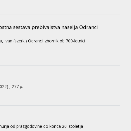
nostna sestava prebivalstva naselja Odranci
a, Ivan (szerk.)
Odranci: zbornik ob 700-letnici
2022)
,
277 p.
murja od prazgodovine do konca 20. stoletja