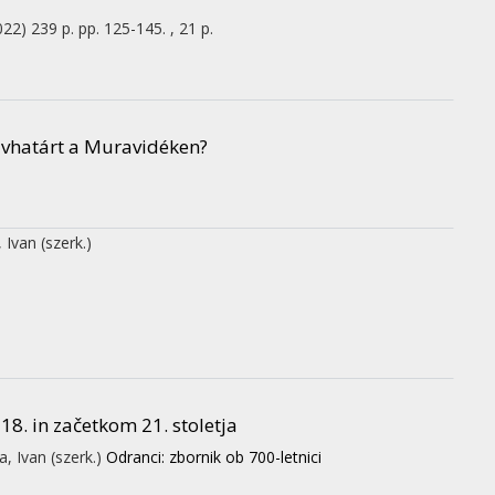
022)
239 p.
pp. 125-145. , 21 p.
elvhatárt a Muravidéken?
, Ivan
(szerk.)
18. in začetkom 21. stoletja
a, Ivan (szerk.)
Odranci: zbornik ob 700-letnici