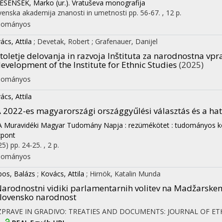
JESENŠEK, Marko (ur.). Vratuševa monografija
venska akademija znanosti in umetnosti
pp. 56-67. , 12 p.
dományos
ács, Attila
;
Devetak, Robert
;
Grafenauer, Danijel
toletje delovanja in razvoja Inštituta za narodnostna vp
evelopment of the Institute for Ethnic Studies
(2025)
dományos
ács, Attila
 2022-es magyarországi országgyűlési választás és a hat
A Muravidéki Magyar Tudomány Napja : rezümékötet : tudományos ko
pont
25)
pp. 24-25. , 2 p.
dományos
os, Balázs
;
Kovács, Attila
;
Hirnök, Katalin Munda
arodnostni vidiki parlamentarnih volitev na Madžarske
on
lovensko narodnost
ZPRAVE IN GRADIVO: TREATIES AND DOCUMENTS: JOURNAL OF ET