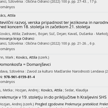
anci, Szlovénia :
Občina Odranci
(2022)
100 p.
pp. 27-43. , 17 p.
dományos
ács, Attila
tevilčni razvoj, verska pripadnost ter jezikovna in narod
ed koncem 18. stoletja in začetkom 21. stoletja
 Kovács, Attila; Zadravec, Bojan; Süč, Dejan; Kavaš, Dušanka - Markolj
novanja kraja Odranci
anci, Szlovénia :
Občina Odranci
(2022)
100 p.
pp. 21-26. , 6 p.
dományos
nn, Mark
;
Kovács, Attila
(szerk.)
Domonkosfa = Domanjševci
dava, Szlovénia :
Zavod za kulturo Madžarske Narodnosti Lendava
(
N:
978-961-6159-81-4
dományos
s, Metka
;
Hozjan, Andrej
;
Kovács, Attila
;
Sedar, Klaudija
rekmurje v 19. stoletju in do priključitve h Kraljevini SHS
 Hozjan, Andrej (szerk.)
Pregled zgodovine Prekmurja: preteklost Prek