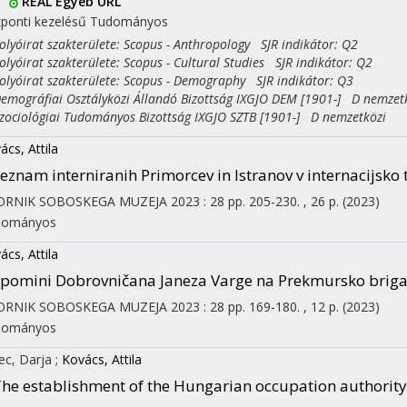
I
REAL
Egyéb URL
ponti kezelésű
Tudományos
yóirat szakterülete: Scopus - Anthropology SJR indikátor: Q2
yóirat szakterülete: Scopus - Cultural Studies SJR indikátor: Q2
yóirat szakterülete: Scopus - Demography SJR indikátor: Q3
ográfiai Osztályközi Állandó Bizottság IXGJO DEM [1901-] D nemzet
ciológiai Tudományos Bizottság IXGJO SZTB [1901-] D nemzetközi
ács, Attila
eznam interniranih Primorcev in Istranov v internacijsko 
ORNIK SOBOSKEGA MUZEJA
2023
:
28
pp. 205-230. , 26 p.
(2023)
dományos
ács, Attila
pomini Dobrovničana Janeza Varge na Prekmursko brig
ORNIK SOBOSKEGA MUZEJA
2023
:
28
pp. 169-180. , 12 p.
(2023)
dományos
ec, Darja
;
Kovács, Attila
he establishment of the Hungarian occupation authority