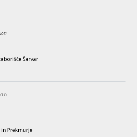
közi
taborišče Šarvar
ado
 in Prekmurje