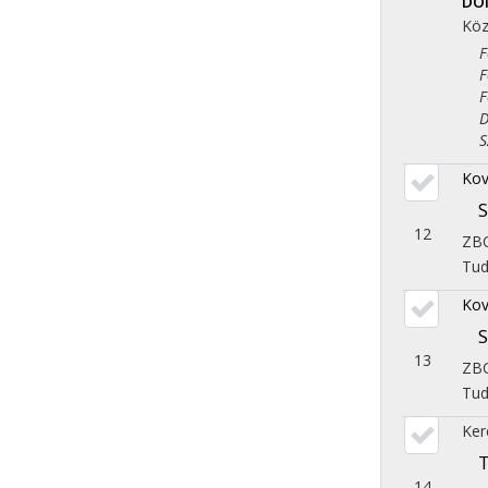
DO
Köz
Fol
Fol
Fol
Dem
Szo
Kov
S
12
ZB
Tu
Kov
S
13
ZB
Tu
Ker
T
14