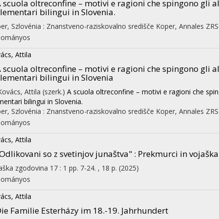
 scuola oltreconfine – motivi e ragioni che spingono gli 
lementari bilingui in Slovenia.
er, Szlovénia :
Znanstveno-raziskovalno središče Koper, Annales ZRS
dományos
ács, Attila
 scuola oltreconfine – motivi e ragioni che spingono gli 
lementari bilingui in Slovenia
Kovács, Attila (szerk.)
A scuola oltreconfine – motivi e ragioni che spi
mentari bilingui in Slovenia.
er, Szlovénia :
Znanstveno-raziskovalno središče Koper, Annales ZRS
dományos
ács, Attila
Odlikovani so z svetinjov junaštva" : Prekmurci in vojaš
aška zgodovina
17
:
1
pp. 7-24. , 18 p.
(2025)
dományos
ács, Attila
ie Familie Esterházy im 18.-19. Jahrhundert