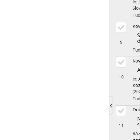
In:
Slo
Tu
Kov
S
d
9
Tu
Kov
A
10
In:
Köz
(20
Tu
Dob
Toggle
N
navigati
s
11
RA