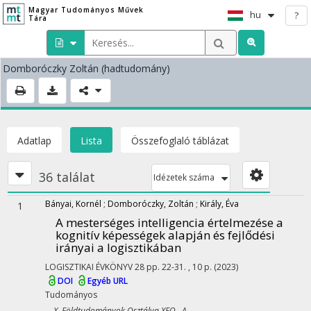
Magyar Tudományos Művek
hu
?
Tára
Domboróczky Zoltán
(hadtudomány)
Adatlap
Lista
Összefoglaló táblázat
36 találat
Idézetek száma
Bányai, Kornél
;
Domboróczky, Zoltán
;
Király, Éva
1
A mesterséges intelligencia értelmezése a
kognitív képességek alapján és fejlődési
irányai a logisztikában
LOGISZTIKAI ÉVKÖNYV
28
pp. 22-31. , 10 p.
(2023)
DOI
Egyéb URL
Tudományos
X. Földtudományok Osztálya XFO A