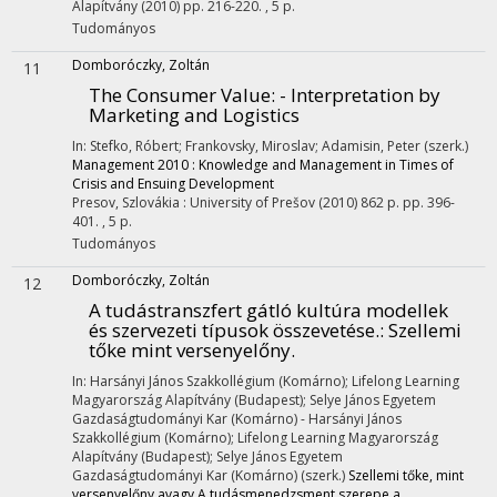
Alapítvány
(2010)
pp. 216-220. , 5 p.
Tudományos
Domboróczky, Zoltán
11
The Consumer Value
: - Interpretation by
Marketing and Logistics
In: Stefko, Róbert; Frankovsky, Miroslav; Adamisin, Peter (szerk.)
Management 2010 : Knowledge and Management in Times of
Crisis and Ensuing Development
Presov, Szlovákia :
University of Prešov
(2010)
862 p.
pp. 396-
401. , 5 p.
Tudományos
Domboróczky, Zoltán
12
A tudástranszfert gátló kultúra modellek
és szervezeti típusok összevetése.
: Szellemi
tőke mint versenyelőny.
In: Harsányi János Szakkollégium (Komárno); Lifelong Learning
Magyarország Alapítvány (Budapest); Selye János Egyetem
Gazdaságtudományi Kar (Komárno) - Harsányi János
Szakkollégium (Komárno); Lifelong Learning Magyarország
Alapítvány (Budapest); Selye János Egyetem
Gazdaságtudományi Kar (Komárno) (szerk.)
Szellemi tőke, mint
versenyelőny avagy A tudásmenedzsment szerepe a