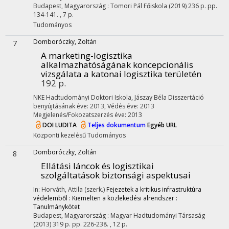
Budapest, Magyarország :
Tomori Pál Főiskola
(2019)
236 p.
pp.
134-141. , 7 p.
Tudományos
Domboróczky, Zoltán
7
A marketing-logisztika
alkalmazhatóságának koncepcionális
vizsgálata a katonai logisztika területén
192 p.
NKE Hadtudományi Doktori Iskola,
Jászay Béla
Disszertáció
benyújtásának éve: 2013,
Védés éve: 2013
Megjelenés/Fokozatszerzés éve: 2013
DOI
LUDITA
Teljes dokumentum
Egyéb URL
Központi kezelésű
Tudományos
Domboróczky, Zoltán
8
Ellátási láncok és logisztikai
szolgáltatások biztonsági aspektusai
In: Horváth, Attila (szerk.)
Fejezetek a kritikus infrastruktúra
védelemből : Kiemelten a közlekedési alrendszer :
Tanulmánykötet
Budapest, Magyarország :
Magyar Hadtudományi Társaság
(2013)
319 p.
pp. 226-238. , 12 p.