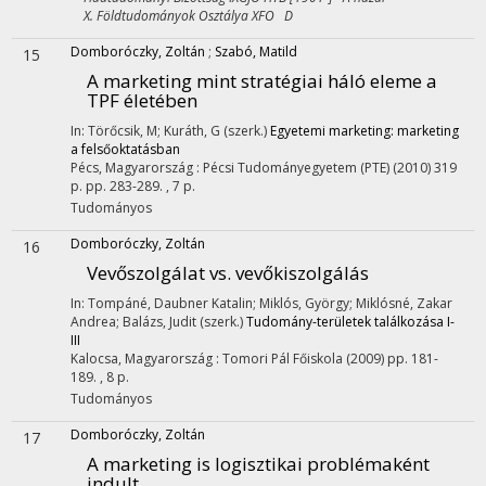
X. Földtudományok Osztálya XFO D
Domboróczky, Zoltán
;
Szabó, Matild
15
A marketing mint stratégiai háló eleme a
TPF életében
In: Törőcsik, M; Kuráth, G (szerk.)
Egyetemi marketing: marketing
a felsőoktatásban
Pécs, Magyarország :
Pécsi Tudományegyetem (PTE)
(2010)
319
p.
pp. 283-289. , 7 p.
Tudományos
Domboróczky, Zoltán
16
Vevőszolgálat vs. vevőkiszolgálás
In: Tompáné, Daubner Katalin; Miklós, György; Miklósné, Zakar
Andrea; Balázs, Judit (szerk.)
Tudomány-területek találkozása I-
III
Kalocsa, Magyarország :
Tomori Pál Főiskola
(2009)
pp. 181-
189. , 8 p.
Tudományos
Domboróczky, Zoltán
17
A marketing is logisztikai problémaként
indult