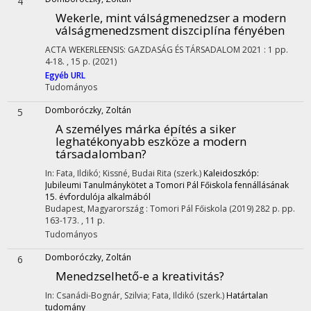
4
Wekerle, mint válságmenedzser a modern
válságmenedzsment diszciplína fényében
ACTA WEKERLEENSIS: GAZDASÁG ÉS TÁRSADALOM
2021
:
1
pp.
4-18. , 15 p.
(2021)
Egyéb URL
Tudományos
Domboróczky, Zoltán
5
A személyes márka építés a siker
leghatékonyabb eszköze a modern
társadalomban?
In: Fata, Ildikó; Kissné, Budai Rita (szerk.)
Kaleidoszkóp:
Jubileumi Tanulmánykötet a Tomori Pál Főiskola fennállásának
15. évfordulója alkalmából
Budapest, Magyarország :
Tomori Pál Főiskola
(2019)
282 p.
pp.
163-173. , 11 p.
Tudományos
Domboróczky, Zoltán
6
Menedzselhető-e a kreativitás?
In: Csanádi-Bognár, Szilvia; Fata, Ildikó (szerk.)
Határtalan
tudomány