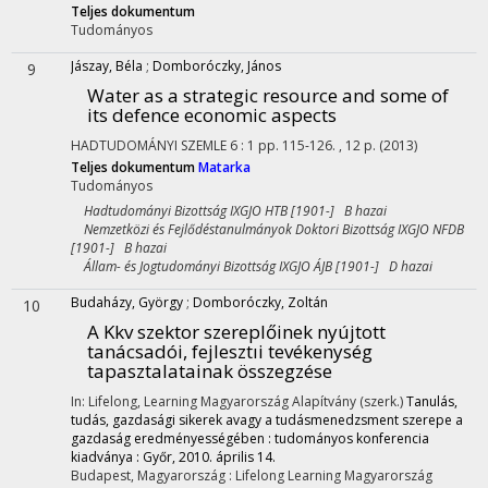
Teljes dokumentum
Tudományos
Jászay, Béla
;
Domboróczky, János
9
Water as a strategic resource and some of
its defence economic aspects
HADTUDOMÁNYI SZEMLE
6
:
1
pp. 115-126. , 12 p.
(2013)
Teljes dokumentum
Matarka
Tudományos
Hadtudományi Bizottság IXGJO HTB [1901-] B hazai
Nemzetközi és Fejlődéstanulmányok Doktori Bizottság IXGJO NFDB
[1901-] B hazai
Állam- és Jogtudományi Bizottság IXGJO ÁJB [1901-] D hazai
Budaházy, György
;
Domboróczky, Zoltán
10
A Kkv szektor szereplőinek nyújtott
tanácsadói, fejlesztıi tevékenység
tapasztalatainak összegzése
In: Lifelong, Learning Magyarország Alapítvány (szerk.)
Tanulás,
tudás, gazdasági sikerek avagy a tudásmenedzsment szerepe a
gazdaság eredményességében : tudományos konferencia
kiadványa : Győr, 2010. április 14.
Budapest, Magyarország :
Lifelong Learning Magyarország