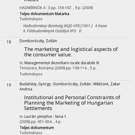
HADMÉRNÖK
4
:
3
pp. 159-167. , 9 p.
(2009)
Teljes dokumentum
Matarka
Tudományos
Hadtudományi Bizottság IXGJO HTB [1901-] A hazai
X. Földtudományok Osztálya XFO D
Domboróczky, Zoltán
18
The marketing and logistical aspects of
the consumer value.
In:
Managementul dezvoltarii rurale durabile XI
Timisoara, Románia
(2009)
pp. 109-114. , 5 p.
Tudományos
Budaházy, György
;
Domboróczky, Zoltán
;
Miklósné, Zakar
19
Andrea
Institutional and Personal Constraints of
Planning the Marketing of Hungarian
Settlements
In:
Lucrãri ştiinţifice : Seria 1
(2008)
pp. 651-654. , 4 p.
Teljes dokumentum
Tudományos