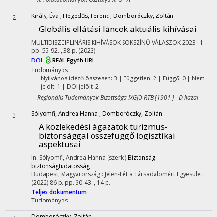
Király, Éva
;
Hegedűs, Ferenc
;
Domboróczky, Zoltán
2
Globális ellátási láncok aktuális kihívásai
MULTIDISZCIPLINÁRIS KIHÍVÁSOK SOKSZÍNŰ VÁLASZOK
2023
:
1
pp. 55-92. , 38 p.
(2023)
DOI
REAL
Egyéb URL
Tudományos
Nyilvános idéző összesen: 3
| Független: 2 | Függő: 0 | Nem
jelölt: 1 | DOI jelölt: 2
Regionális Tudományok Bizottsága IXGJO RTB [1901-] D hazai
Sólyomfi, Andrea Hanna
;
Domboróczky, Zoltán
3
A közlekedési ágazatok turizmus-
biztonsággal összefüggő logisztikai
aspektusai
In: Sólyomfi, Andrea Hanna (szerk.)
Biztonság-
biztonságtudatosság
Budapest, Magyarország :
Jelen-Lét a Társadalomért Egyesület
(2022)
86 p.
pp. 30-43. , 14 p.
Teljes dokumentum
Tudományos
Domboróczky, Zoltán