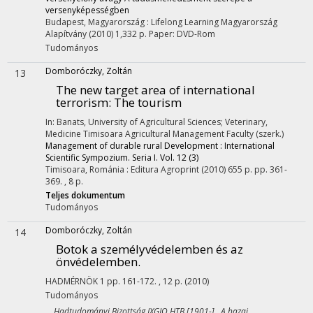
versenyképességben
Budapest, Magyarország :
Lifelong Learning Magyarország
Alapítvány
(2010)
1,332 p.
Paper: DVD-Rom
Tudományos
Domboróczky, Zoltán
13
The new target area of international
terrorism: The tourism
In: Banats, University of Agricultural Sciences; Veterinary,
Medicine Timisoara Agricultural Management Faculty (szerk.)
Management of durable rural Development : International
Scientific Sympozium. Seria I. Vol. 12 (3)
Timisoara, Románia :
Editura Agroprint
(2010)
655 p.
pp. 361-
369. , 8 p.
Teljes dokumentum
Tudományos
Domboróczky, Zoltán
14
Botok a személyvédelemben és az
önvédelemben.
HADMÉRNÖK
1
pp. 161-172. , 12 p.
(2010)
Tudományos
Hadtudományi Bizottság IXGJO HTB [1901-] A hazai